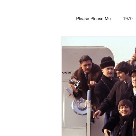
Please Please Me
1970
Revo
Yellow Submar
זיה
רדיו