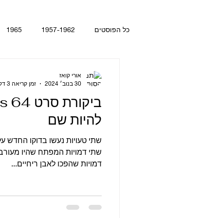
כל הפוסטים
1957-1962
1965
 Day's Night
With The Beatles
אורי קואז
30 בנוב׳ 2024
זמן קריאה 3 דקות
gt. Pepper's Lonely Hearts Club Ba
להיות שם
gy
Let It Be
Abbey Road
שתי דמויות המפתח שהיו מעורבות
דמויות שהפכו לאבן ריחיים...
קטעים מתוך ספרים ומאמרים