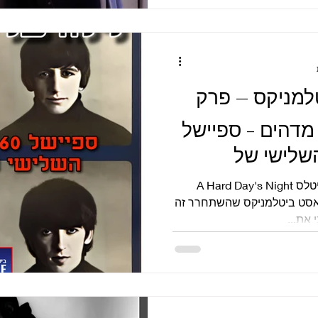
למניקס – פרק
ום מדהים - ספיישל
השלישי של
60 שנה לאלבום השלישי של הביטלס A Hard Day's Night
ודקאסט ביטלמניקס שהשתחרר זה
 את...