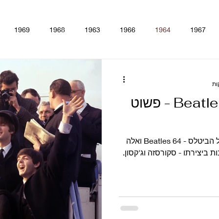
1969
1968
1963
1966
1964
1967
lver
Rubber Soul
Help!
Beatles For Sale
A Hard
ביקורת סרט Beatles 64 - פשוט
ine
The Beatles - White Album
Magical Mystery Tour
S
שתי טעויות נעשו בדוקו החדש על הביטלס - Beatles 64 ואלה
Antholo
סינגלים
הופעות
קאברים
סרטים
טלווי
 ביצירתו - סקורסזה וג'קסון.