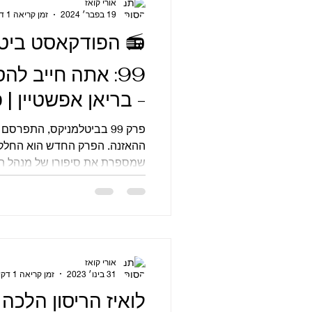
אורי קואז
19 בפבר׳ 2024
זמן קריאה 1 דקות
📻 הפודקאסט ביט
99: אתה חייב ל
לפני הנפילה
פרק 99 בביטלמניקס, התפרס
ההאזנה. הפרק החדש הוא החלק 
שמספרת את סיפורו של מנהל הבי
אורי קואז
31 בינו׳ 2023
זמן קריאה 1 דקות
לואיז הריסון הלכה