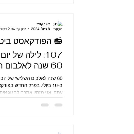
אורי קואז
8 ביולי 2024
זמן קריאה 2 דקות
📻 הפודקאסט ביט
107: לילה של י
60 שנה לאלבום 
הביטלס
ב-10 ביולי. בפרק החדש בפ
עתה, אני מזמין אתכם לחגוג איתי