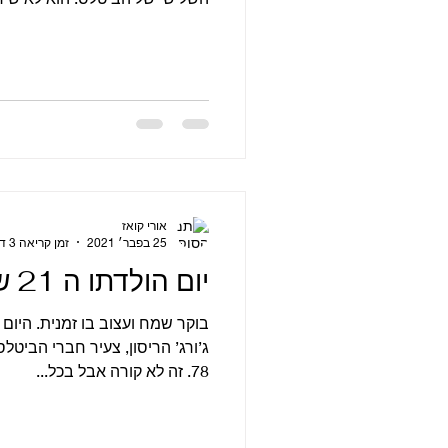
אורי קואז
25 בפבר׳ 2021
זמן קריאה 3 דקות
יום הולדתו ה 21 של ג’ורג’ ב 1964
ג’ורג’ הריסון, צעיר חברי הביטלס
78. זה לא קורה אבל בכל...