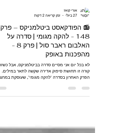
אורי קואז
27 ביולי
זמן קריאה 2 דקות
📻 הפודקאסט ביטלמניקס – פרק
148 - להקה מגומי | סדרה על
האלבום ראבר סול | פרק 8 -
מהפכנות באופק
לא בכל יום אני מסיים סדרה בביטלמניקס, אבל כשזה
קורה זו תחושת סיפוק אדירה שקשה לתאר במילים.
הפרק האחרון בסדרה 'להקה מגומי', שעוסקת במחצ
השנייה של 1965 ובעיקר באלבום המופלא 'ראבר סול
עלה עכשיו לכל אפליקציות הפודקאסטים. עם שחרור
הפרק הזה, נוצר רצף טריטוריאלי מרשים של פרקים
בביטלמניקס: מהאלבום השלישי Hard Day's Night
ועד אמצע 1970, כולל שני פרקי האנתולוגיה. הפרק
השמיני והאחרון בסדרה 'להקה מגומי' מוקדש לימים
שלאחר השלמת ההקלטות של 'ראבר סול', האלבום