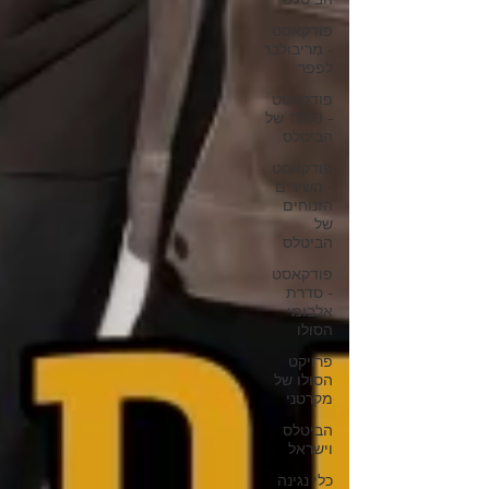
פודקאסט
- מריבולבר
לפפר
פודקאסט
- 1969 של
הביטלס
פודקאסט
- השירים
הזנוחים
של
הביטלס
פודקאסט
- סדרת
אלבומי
הסולו
פרויקט
הסולו של
מקרטני
הביטלס
וישראל
כלי נגינה