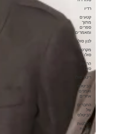
רדיו
קטעים
מתוך
ספרים
ומאמרים
לנון סולו
מקרטני
סולו
הריסון
סולו
רינגו סולו
הביטלס
ואמנים
אחרים
החברים
של
הביטלס
הקלטות
אחרות