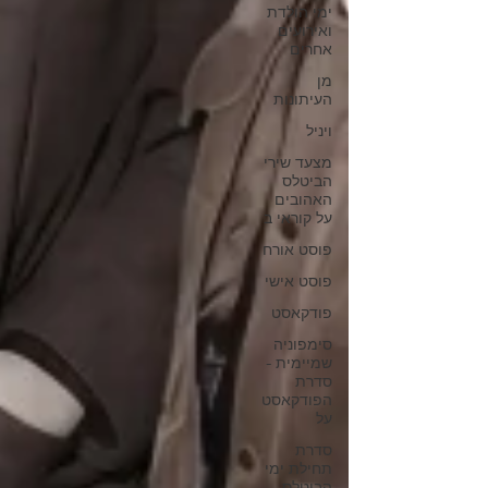
ימי הולדת
ואירועים
אחרים
מן
העיתונות
ויניל
מצעד שירי
הביטלס
האהובים
על קוראי ב
פוסט אורח
פוסט אישי
פודקאסט
סימפוניה
שמיימית -
סדרת
הפודקאסט
על
סדרת
תחילת ימי
הביטלס