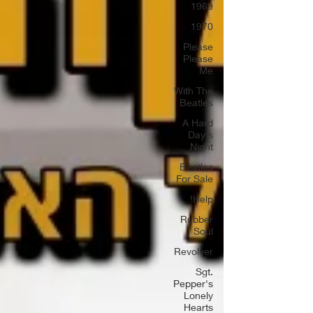
1969
1970
Please
Please
Me
With The
Beatles
A Hard
Day's
Night
Beatles
For Sale
Help!
Rubber
Soul
Revolver
Sgt.
Pepper's
Lonely
Hearts