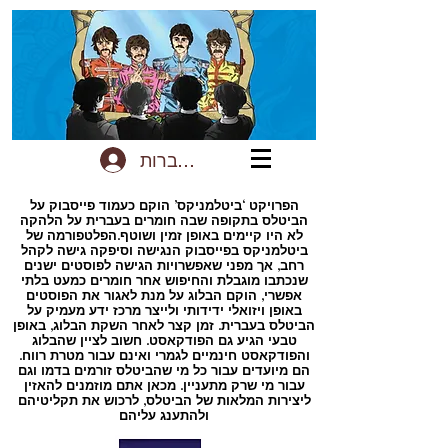
להתחברות
הפרויקט ‘ביטלמניקס’ הוקם כעמוד פייסבוק על
הביטלס בתקופה שבה חומרים בעברית על הלהקה
לא היו קיימים באופן זמין ושוטף.הפלטפורמה של
ביטלמניקס בפייסבוק הנגישה וסיפקה גישה לקהל
רחב, אך מפני שאפשרויות הגישה לפוסטים ישנים
שנכתבו מוגבלת והחיפוש אחר חומרים כמעט בלתי
אפשרי, הוקם הבלוג על מנת לאגור את הפוסטים
באופן ויזואלי ידידותי ולייצר מרכז ידע מעמיק על
הביטלס בעברית. זמן קצר לאחר השקת הבלוג, באופן
טבעי הגיע גם הפודקאסט. חשוב לציין שהבלוג
והפודקאסט חינמיים לגמרי ואינם עבור מטרת רווח.
הם מיועדים עבור כל מי שהביטלס זורמים בדמו וגם
עבור מי שרק מתעניין. מכאן אתם מוזמנים להאזין
ליצירות המלאות של הביטלס, לרכוש את תקליטיהם
ולהתענג עליהם