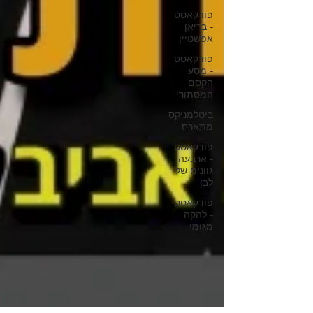
פודקאסט
- בריאן
אפשטיין
פודקאסט
- מסע
הקסם
המסתורי
ביטלמניקס
מתארח
פודקאסט
- ארבעה
גוונים של
לבן
פודקאסט
- להקה
מגומי