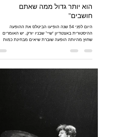
אורי קואז
15 באוג׳ 2019
זמן קריאה 4 דקות
תרגום מאמר: “מדוע המופע ב’שיי’
הוא יותר גדול ממה שאתם
חושבים”
היום לפני 54 שנה הופיעו הביטלס את ההופעה
ההיסטורית באצטדיון ‘שיי’ שבניו יורק. יש האומרים
שחוץ מהיותה הופעה שוברת שיאים מבחינת כמות
הקהל,...