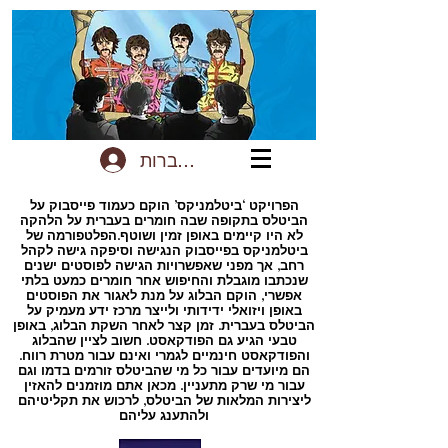
להתחברות
הפרויקט ‘ביטלמניקס’ הוקם כעמוד פייסבוק על
הביטלס בתקופה שבה חומרים בעברית על הלהקה
לא היו קיימים באופן זמין ושוטף.הפלטפורמה של
ביטלמניקס בפייסבוק הנגישה וסיפקה גישה לקהל
רחב, אך מפני שאפשרויות הגישה לפוסטים ישנים
שנכתבו מוגבלת והחיפוש אחר חומרים כמעט בלתי
אפשרי, הוקם הבלוג על מנת לאגור את הפוסטים
באופן ויזואלי ידידותי ולייצר מרכז ידע מעמיק על
הביטלס בעברית. זמן קצר לאחר השקת הבלוג, באופן
טבעי הגיע גם הפודקאסט. חשוב לציין שהבלוג
והפודקאסט חינמיים לגמרי ואינם עבור מטרת רווח.
הם מיועדים עבור כל מי שהביטלס זורמים בדמו וגם
עבור מי שרק מתעניין. מכאן אתם מוזמנים להאזין
ליצירות המלאות של הביטלס, לרכוש את תקליטיהם
ולהתענג עליהם