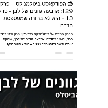
אורי קואז
18 באוג׳ 2025
זמן קריאה 2 דקות
📻 הפודקאסט ביטלמניקס – פרק
129: ארבעה גוונים של לבן - פרק
13 - היא לא בחורה שמפספסת
הרבה
הפרק החדש של ביטלמניקס כבר כאן! פרק 129 בסך
הכל, וה-13 בסדרה 'ארבעה גוונים של לבן', שלוקח
אותנו הישר לספטמבר 1968 – חודש סוער נוסף
בשנה...