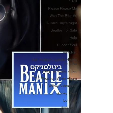
1970
Please Please Me
With The Beatles
A Hard Day's Night
Beatles For Sale
Help!
Rubber Soul
Revolver
Sgt. Pepper's Lonely Hearts
Club Ba
Magical Mystery Tour
The Beatles - White Album
Yellow Submarine
Abbey Road
Let It Be
Anthology