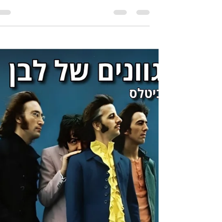
📻 הפודקאסט ביטלמניקס – פרק
128: ארבעה גוונים של לבן - פרק
12 - פרחים על התופים
פרק 12 בסדרה "ארבעה גוונים של לבן" עלה עכשיו ב
אפליקציות הפודקאסטים. במרכז הפרק החדש: רינגו
עוזב את הביטלס. כן, רינגו. זה שתמיד היה...