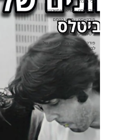
כלי נגינה
המילטון, האמן הבריטי הגאון,
פודקאסט - בריאן אפשטיין
פודקאסט - מסע הקסם
המסתורי
ביטלמניקס מתארח
פודקאסט - ארבעה גוונים של
לבן
פודקאסט - להקה מגומי