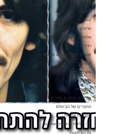
סינגלים
הופעות
קאברים
סרטים
טלוויזיה
רדיו
קטעים מתוך ספרים ומאמרים
לנון סולו
מקרטני סולו
הריסון סולו
רינגו סולו
הביטלס ואמנים אחרים
החברים של הביטלס
הקלטות אחרות
ימי הולדת ואירועים אחרים
מן העיתונות