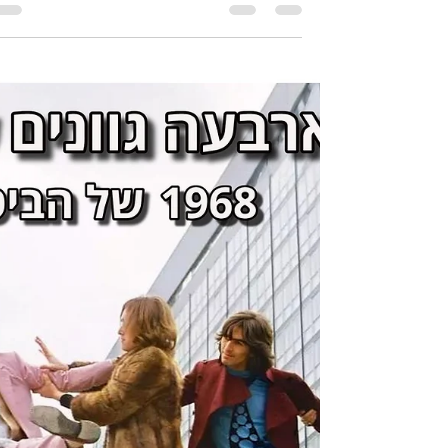
9 ביוני 2025
זמן קריאה 1 דקות
📻 הפודקאסט ביטלמניקס – פרק
125: ארבעה גוונים של לבן - פרק
10 - הגיטרה הזו לא מפסיקה לילל
פרק חדש בביטלמניקס – עכשיו באוויר! ברוכים הבאי
לפרק העשירי בסדרה "ארבעה גוונים של לבן", סדרה
שעוברת יחד עם הביטלס את שנת 1968 המתאגרת...