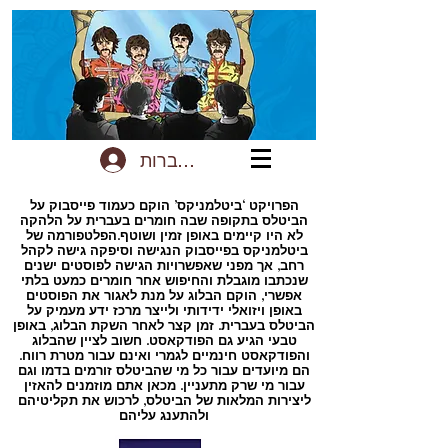
להתחברות
הפרויקט ‘ביטלמניקס’ הוקם כעמוד פייסבוק על
הביטלס בתקופה שבה חומרים בעברית על הלהקה
לא היו קיימים באופן זמין ושוטף.הפלטפורמה של
ביטלמניקס בפייסבוק הנגישה וסיפקה גישה לקהל
רחב, אך מפני שאפשרויות הגישה לפוסטים ישנים
שנכתבו מוגבלת והחיפוש אחר חומרים כמעט בלתי
אפשרי, הוקם הבלוג על מנת לאגור את הפוסטים
באופן ויזואלי ידידותי ולייצר מרכז ידע מעמיק על
הביטלס בעברית. זמן קצר לאחר השקת הבלוג, באופן
טבעי הגיע גם הפודקאסט. חשוב לציין שהבלוג
והפודקאסט חינמיים לגמרי ואינם עבור מטרת רווח.
הם מיועדים עבור כל מי שהביטלס זורמים בדמו וגם
עבור מי שרק מתעניין. מכאן אתם מוזמנים להאזין
ליצירות המלאות של הביטלס, לרכוש את תקליטיהם
ולהתענג עליהם