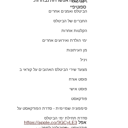
רינגו סולו
ספוטיפיי
הביטלס ואמנים אחרים
החברים של הביטלס
הקלטות אחרות
ימי הולדת ואירועים אחרים
מן העיתונות
ויניל
מצעד שירי הביטלס האהובים על קוראי ב
פוסט אורח
פוסט אישי
פודקאסט
סימפוניה שמיימית - סדרת הפודקאסט על
סדרת תחילת ימי הביטלס
אפל 
https://apple.co/3GCyLE3
פודקאסט - מריבולבר לפפר