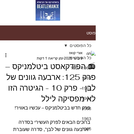
פוסט
כל הפוסטים
אורי קואז
כל הפוסטים
9 ביוני 2025
זמן קריאה 1 דקות
📻 הפודקאסט ביטלמניקס –
1957-1962
פרק 125: ארבעה גוונים של
1965
לבן - פרק 10 - הגיטרה הזו
1967
לא מפסיקה לילל
1964
פרק חדש בביטלמניקס – עכשיו באוויר!
1966
1963
ברוכים הבאים לפרק העשירי בסדרה 
1968
"ארבעה גוונים של לבן", סדרה שעוברת 