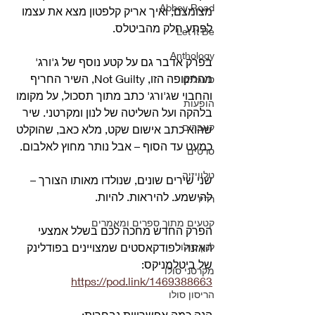
Abbey Road
מצומצם, ואיך אריק קלפטון מצא את עצמו 
לפתע חלק מהביטלס.
Let It Be
Anthology
בפרק אדבר גם על קטע נוסף של ג'ורג' 
מהתקופה הזו, Not Guilty, השיר החריף 
סינגלים
והחבוי שג'ורג' כתב מתוך תסכול, על מקומו 
הופעות
בלהקה ועל השליטה של לנון ומקרטני. שיר 
קאברים
שהוא כתב אישום שקט, מלא כאב, שהוקלט 
כמעט עד הסוף – אבל נותר מחוץ לאלבום.
סרטים
טלוויזיה
שני שירים שונים, שנולדו מאותו הצורך – 
להישמע. להיראות. להיות.
רדיו
קטעים מתוך ספרים ומאמרים
הפרק החדש מחכה לכם 
בשלל אמצעי 
לנון סולו
האזנה לפודקאסטים שמצויינים בפודלינק 
של ביטלמניקס: 
מקרטני סולו
https://pod.link/1469388663
הריסון סולו
הנה כמה אפשרויות נבחרות: