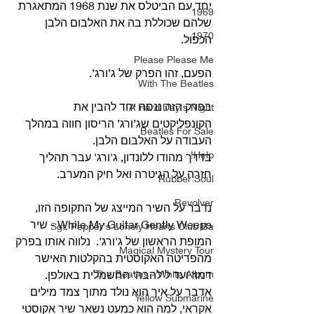
יחד עם הביטלס את שנת 1968 המתאגרת 
1969
שלהם שכוללת בה את האלבום הלבן 
1970
הכפול.
Please Please Me
הפעם, זהו הפרק של ג’ורג’.
With The Beatles
בפרק הזה ננסה יחד להבין את 
A Hard Day's Night
הקונפליקטים שג’ורג’ הריסון חווה במהלך 
Beatles For Sale
העבודה על האלבום הלבן.
Help!
בדרך מהודו ללונדון, ג'ורג' עבר תהליך 
חזרה על הגיטרה ואל חיק המערב.
Rubber Soul
Revolver
נדבר על השיר המייצג של התקופה הזו, 
While My Guitar Gently Weeps - שיר 
Sgt. Pepper's Lonely Hearts Club Ba
המופת הראשון של ג'ורג'.  נלווה אותו בפרק 
Magical Mystery Tour
מהפריטה האקוסטית בהקלטות האישר 
The Beatles - White Album
דמוז ועד ל'להבה' החשמלית באולפן.
אדבר על איך הוא נולד מתוך צמד מילים 
Yellow Submarine
אקראי, למה הוא כמעט נשאר שיר אקוסטי 