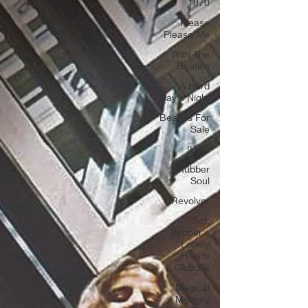
1970
Please
Please Me
With The
Beatles
A Hard
Day's Night
Beatles For
Sale
Help!
Rubber
Soul
Revolver
Sgt.
Pepper's
Lonely
Hearts
Club Ba
Magical
Mystery