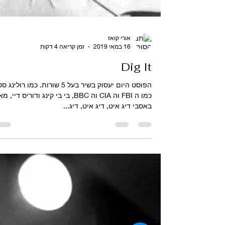
אורי קואז
16 במאי 2019
זמן קריאה 4 דקות
Dig It
הפוסט היום יעסוק בשיר בעל 5 שורות. כמו רולי
כמו ה FBI וה CIA וה BBC, בי בי קינג ודוריס דיי, 
באסבי דיג איט, דיג איט, דיג...