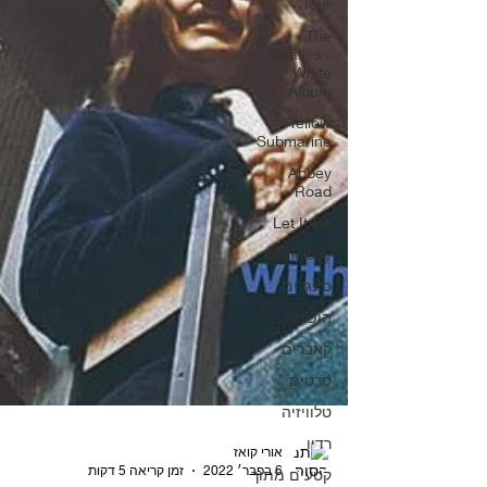
Tour
The
Beatles -
White
Album
Yellow
Submarine
Abbey
Road
Let It Be
Anthology
סינגלים
הופעות
קאברים
סרטים
טלוויזיה
רדיו
קטעים מתוך
אורי קואז