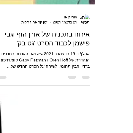
אורי קואז
21 בדצמ׳ 2021
זמן קריאה 1 דקות
אירוח בתכנית של אורן הוף וגבי
פישמן לכבוד הסרט ‘גט בק’
אהלן! ב 19 בדצמבר 2021 גיא ואני הארחנו בתכנית
הנהדרת של Oren Hoff ו Gaby Fiszman קוואד
ברדיו הבין תחומי, לשיחה על הסרט החדש של...