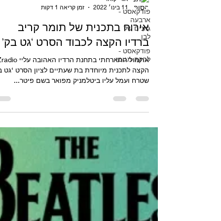
פודקאסט -
ארבעה
אורי קואז
גוונים של
11 בינו׳ 2022
זמן קריאה 1 דקות
לבן
פודקאסט -
אירוח בתכנית של תומר קריב
להקה מגומי
ברדיו הקצה לכבוד הסרט ‘גט בק’
אתמול התארחתי בתחנת הרדיו האהובה
הקצה לתכנית מיוחדת בת שעתיים לציון הסרט ‘גט ב
שטרח ועמל עליו ביטלמניק מפואר בשם פיטר...