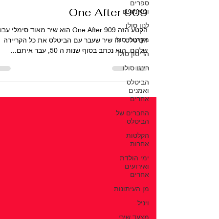
ספרים
6 בפבר׳ 2022
זמן קריאה 5 דקות
ומאמרים
One After 909
לנון סולו
מקרטני סולו
הקטע הזה One After 909 הוא שיר מאוד סימלי עב
הביטלס. זה שיר שעבר עם הביטלס את כל הקריירה
הריסון סולו
שלהם. הוא נכתב בסוף שנות ה 50, עבר איתם...
רינגו סולו
הביטלס
ואמנים
אחרים
החברים של
הביטלס
הקלטות
אחרות
ימי הולדת
ואירועים
אחרים
מן העיתונות
ויניל
מצעד שירי