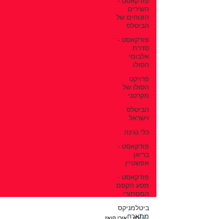
פודקאסט -
השירים
הזנוחים של
הביטלס
פודקאסט -
סדרת
אלבומי
הסולו
פרויקט
הסולו של
מקרטני
הביטלס
וישראל
כלי נגינה
פודקאסט -
בריאן
אפשטיין
פודקאסט -
מסע הקסם
המסתורי
ביטלמניקס
מתארח