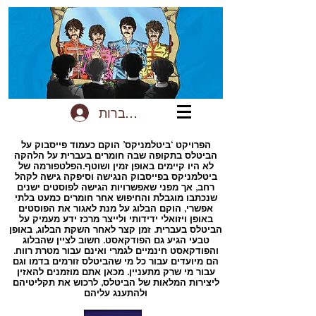
להתחברות
הפרויקט ‘ביטלמניקס’ הוקם כעמוד פייסבוק על
הביטלס בתקופה שבה חומרים בעברית על הלהקה
לא היו קיימים באופן זמין ושוטף.הפלטפורמה של
ביטלמניקס בפייסבוק הנגישה וסיפקה גישה לקהל
רחב, אך מפני שאפשרויות הגישה לפוסטים ישנים
שנכתבו מוגבלת והחיפוש אחר חומרים כמעט בלתי
אפשרי, הוקם הבלוג על מנת לאגור את הפוסטים
באופן ויזואלי ידידותי ולייצר מרכז ידע מעמיק על
הביטלס בעברית. זמן קצר לאחר השקת הבלוג, באופן
טבעי הגיע גם הפודקאסט. חשוב לציין שהבלוג
והפודקאסט חינמיים לגמרי ואינם עבור מטרת רווח.
הם מיועדים עבור כל מי שהביטלס זורמים בדמו וגם
עבור מי שרק מתעניין. מכאן אתם מוזמנים להאזין
ליצירות המלאות של הביטלס, לרכוש את תקליטיהם
ולהתענג עליהם