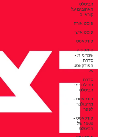
הביטלס
האהובים על
קוראי ב
פוסט אורח
פוסט אישי
פודקאסט
סימפוניה
שמיימית -
סדרת
הפודקאסט
על
סדרת
תחילת ימי
הביטלס
פודקאסט -
מריבולבר
לפפר
פודקאסט -
1969 של
הביטלס