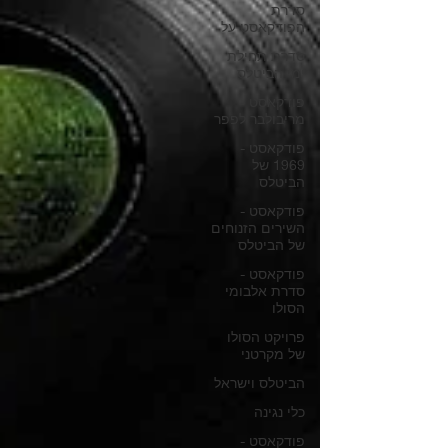
סדרת
הפודקאסט על
סדרת תחילת
ימי הביטלס
פודקאסט -
מריבולבר לפפר
פודקאסט -
1969 של
הביטלס
פודקאסט -
השירים הזנוחים
של הביטלס
פודקאסט -
סדרת אלבומי
הסולו
פרויקט הסולו
של מקרטני
הביטלס וישראל
כלי נגינה
פודקאסט -