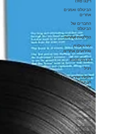
רינגו סולו
הביטלס ואמנים
אחרים
החברים של
הביטלס
הקלטות אחרות
ימי הולדת
ואירועים אחרים
מן העיתונות
ויניל
מצעד שירי
הביטלס
האהובים על
קוראי ב
פוסט אורח
פוסט אישי
פודקאסט
סימפוניה
שמיימית -