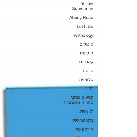
Yellow
Submarine
Abbey Road
Let It Be
Anthology
סינגלים
הופעות
קאברים
סרטים
טלוויזיה
רדיו
קטעים מתוך
ספרים ומאמרים
לנון סולו
מקרטני סולו
הריסון סולו