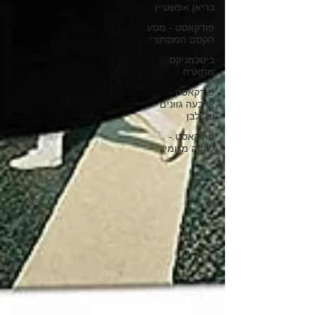
בריאן אפשטיין
פודקאסט - מסע
הקסם המסתורי
ביטלמניקס
מתארח
פודקאסט -
ארבעה גוונים
של לבן
פודקאסט -
להקה מגומי