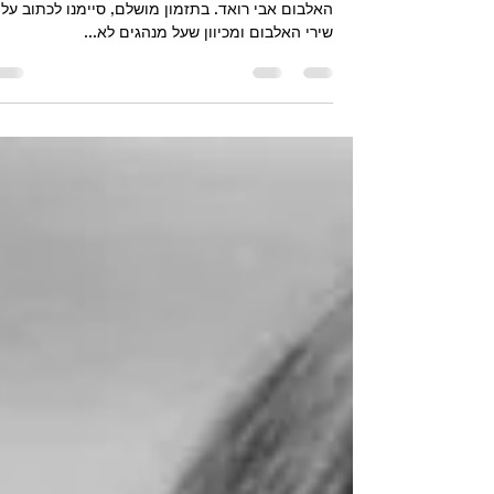
הדרך ל Abbey Road
הנה אנחנו – ה 26 לספטמבר 2019 – 50 שנה ליצ
האלבום אבי רואד. בתזמון מושלם, סיימנו לכתוב על 
שירי האלבום ומכיוון שעל מנהגים לא...