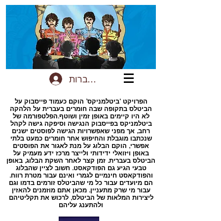
להתחברות
הפרויקט ‘ביטלמניקס’ הוקם כעמוד פייסבוק על
הביטלס בתקופה שבה חומרים בעברית על הלהקה
לא היו קיימים באופן זמין ושוטף.הפלטפורמה של
ביטלמניקס בפייסבוק הנגישה וסיפקה גישה לקהל
רחב, אך מפני שאפשרויות הגישה לפוסטים ישנים
שנכתבו מוגבלת והחיפוש אחר חומרים כמעט בלתי
אפשרי, הוקם הבלוג על מנת לאגור את הפוסטים
באופן ויזואלי ידידותי ולייצר מרכז ידע מעמיק על
הביטלס בעברית. זמן קצר לאחר השקת הבלוג, באופן
טבעי הגיע גם הפודקאסט. חשוב לציין שהבלוג
והפודקאסט חינמיים לגמרי ואינם עבור מטרת רווח.
הם מיועדים עבור כל מי שהביטלס זורמים בדמו וגם
עבור מי שרק מתעניין. מכאן אתם מוזמנים להאזין
ליצירות המלאות של הביטלס, לרכוש את תקליטיהם
ולהתענג עליהם