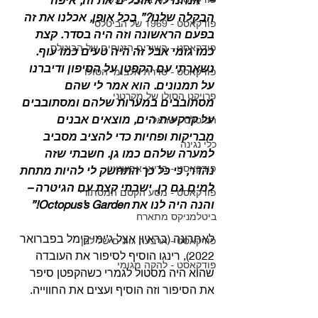
הבקלה שלנו?” בכל אופן, אכלנו את זה 
פודקאסט - 1969 של הביטלס
בפעם הראשונה וזה היה בסדר. קצת 
פודקאסט - השירים הזנוחים של הביטלס
כמו גומי אבל זה היה טעים כמו עוף.
נשארתי עם הקפטן על הסיפון ודיברנו 
פודקאסט - סדרת אלבומי הסולו
על תמנונים. הוא אמר לי שהם 
פרויקט הסולו של מקרטני
מסתובבים במערות שלהם ומסתובבים 
על קרקעית הים, מוצאים אבנים 
הביטלס וישראל
מבריקות ופחיות כדי להציב מסביב 
כלי נגינה
למערה שלהם כמו גן. חשבתי שזה 
פודקאסט - בריאן אפשטיין
נהדר, כי כל כך התחשק לי להיות מתחת 
למים גם כן. ישבתי קצת עם הגיטרה – 
פודקאסט - מסע הקסם המסתורי
והנה היה לנו את Octopus’s Garden!”
ביטלמניקס מתארח
לאחרונה (בראיון אצל ג’ימי קימל בפברואר 
פודקאסט - ארבעה גוונים של לבן
2022), רינגו הוסיף לסיפור את העובדה 
פודקאסט - להקה מגומי
שהוא היה מסטול לגמרי כשהקפטן סיפר 
את הסיפור וזה הוסיף ועצים את החווייה. 