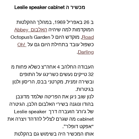
מכשיר ה Leslie speaker cabinet
ב 26 באפריל 1969, במהלך ההקלטות 
המוקדמות למה שיהיה 
האלבום Abbey 
Road
, מוקדש היום ל Octopus’s Garden 
כשפול עובד בתחילת היום גם על 
Oh! 
.
Darling
העבודה החלהב 4 אחה”צ כשלא פחות מ 
32 טייקים נעשים כשרינגו על התופים 
ובשירה זמנית, מקרטני בבס, הריסון ולנון 
בגיטרות.
לנון שוב ניגן את הפריטה שלמד מדונבן 
בהודו ונוגנה בשירי האלבום הלבן. הגיטרה 
של ג’ורג’ הועברה דרך Leslie speaker 
cabinet מה שגרם לצליל להדהד ויצרה את 
“אפקט דופלר”.
אותו המכשיר היה בשימוש גם בהקלטת 