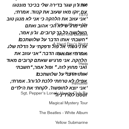
את ג’ון שגר בדירה שלי בכיכר מונטגו 
1969
עם יוקו מאז שעזב את קנווד. אמרתי, 
1970
‘אני עוזב את הלהקה כי אני לא מנגן טוב 
Please Please Me
ואני מרגיש לא הכי אהוב ואתם 
השלושה כל כך קרובים. וג’ון אמר, 
With The Beatles
“חשבתי אותו הדבר על שלושתכם!
A Hard Day's Night
אז ניגשתי אל פול ודפקתי על הדלת שלו. 
אמרתי את אותו הדבר: “אני עוזב את 
Beatles For Sale
הלהקה. אני מרגיש שאתם קרובים מאוד 
Help!
ואני מחוץ לזה. ” ופול אמר, “חשבתי 
Rubber Soul
אותו הדבר על שלושתכם!
אפילו לא טרחתי ללכת לג’ורג’. אמרתי, 
Revolver
‘אני יוצא לחופשה’. לקחתי את הילדים 
Sgt. Pepper's Lonely Hearts Club Ba
וטסנו לסרדיניה”
Magical Mystery Tour
The Beatles - White Album
Yellow Submarine