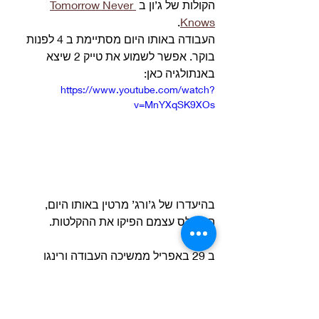
הקולות של ג’ון ב 
Tomorrow Never 
.
Knows
העבודה באותו היום מסתיימת ב 4 לפנות 
בוקר. אפשר לשמוע את טייק 2 שיצא 
באנתולגיה כאן: 
https://www.youtube.com/watch?
v=MnYXqSK9XOs
בהיעדרו של ג’ורג’ מרטין באותו היום, 
הביטלס עצמם הפיקו את ההקלטות. 
ב 29 באפריל ממשיכה העבודה ורינגו 
מקליט את הקולות המובילים. השיר נזנח עד 
ה 17 ביולי, באותו היום מקרטני מוסיף עוד 
גיטרת בס לשיר והריסון את קולות הרקע.