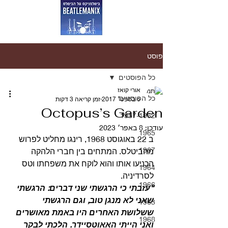
פוסט
כל הפוסטים
אורי קואז
כל הפוסטים
6 בספט׳ 2017
זמן קריאה 3 דקות
Octopus’s Garden
1957-1962
עודכן:
8 באפר׳ 2023
1965
ב 22 באוגוסט 1968, רינגו מחליט לפרוש 
1967
מהביטלס. המתחים בין חברי הלהקה 
הכניעו אותו והוא לוקח את משפחתו וטס 
1964
לסרדיניה.
1966
“עזבתי כי הרגשתי שני דברים: הרגשתי 
שאני לא מנגן טוב, וגם הרגשתי 
1963
ששלושת האחרים היו באמת מאושרים 
1968
ואני הייתי האאוטסיידר. הלכתי לבקר 