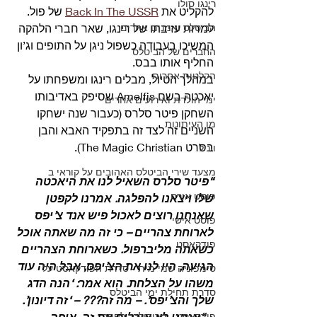
רינגו סולו
להקליט את 
Back In The USSR
 של פול. 
למרות עזיבתו של רינגו, שאר חברי הלהקה 
הביטלס ואמנים אחרים
המשיכו בעבודה כשפול ניגן על התופים וג’ון 
החברים של הביטלס
החליף אותו בבס. 
הקלטות אחרות
במהלך הטיול, מבלים רינגו ומשפחתו על 
יאכטה בשם Amelfis שסיפק באדיבותו 
ימי הולדת ואירועים אחרים
השחקן פיטר סלרס (כעבור שנה ישחקו 
מן העיתונות
השניים זה לצד זה בתפקיד האבא והבן 
בסרט The Magic Christian). 
ויניל
מצעד שירי הביטלס האהובים על קוראי ב
“פיטר סלרס השאיל לנו את היאכטה 
פוסט אורח
שלו ויצאנו להפלגה. אמרנו לקפטן 
שאנחנו רוצים לאכול פיש אנד צ’יפס 
פוסט אישי
לארוחת צהריים – כי זה מה שאתה אוכל 
פודקאסט
כשאתה מליברפול. כשארוחת הצהריים 
הגיעה, היו לנו את הצ’יפס, אבל היה עוד 
סימפוניה שמיימית - סדרת הפודקאסט על
משהו על הצלחת. הוא אמר: ‘הנה הדג 
סדרת תחילת ימי הביטלס
שלך והצ’יפס’. – מה זה??? – ‘זה דיונון’. 
– “אנחנו לא אוכלים את זה, איפה 
פודקאסט - מריבולבר לפפר