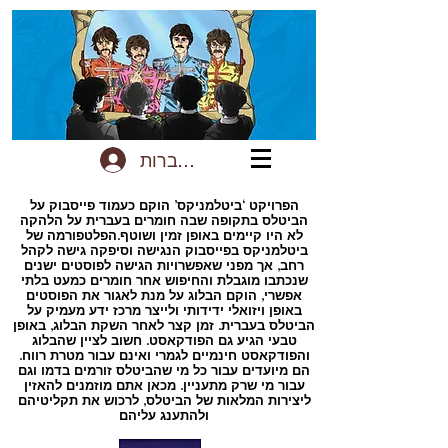
להתחברות
הפרויקט ‘ביטלמניקס’ הוקם כעמוד פייסבוק על
הביטלס בתקופה שבה חומרים בעברית על הלהקה
לא היו קיימים באופן זמין ושוטף.הפלטפורמה של
ביטלמניקס בפייסבוק הנגישה וסיפקה גישה לקהל
רחב, אך מפני שאפשרויות הגישה לפוסטים ישנים
שנכתבו מוגבלת והחיפוש אחר חומרים כמעט בלתי
אפשרי, הוקם הבלוג על מנת לאגור את הפוסטים
באופן ויזואלי ידידותי ולייצר מרכז ידע מעמיק על
הביטלס בעברית. זמן קצר לאחר השקת הבלוג, באופן
טבעי הגיע גם הפודקאסט. חשוב לציין שהבלוג
והפודקאסט חינמיים לגמרי ואינם עבור מטרת רווח.
הם מיועדים עבור כל מי שהביטלס זורמים בדמו וגם
עבור מי שרק מתעניין. מכאן אתם מוזמנים להאזין
ליצירות המלאות של הביטלס, לרכוש את תקליטיהם
ולהתענג עליהם