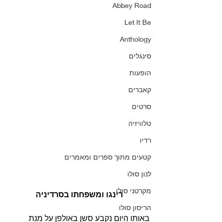
Abbey Road
Let It Be
Anthology
סינגלים
הופעות
קאברים
סרטים
טלוויזיה
רדיו
קטעים מתוך ספרים ומאמרים
לנון סולו
מקרטני סולו
רינגו ומשפחתו בסרדיניה
הריסון סולו
באותו היום נקבע סשן באולפן על מנת 