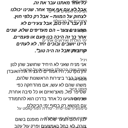
רינגו סולו
כל אחד מאתנו עבר את זה.
אבל לא עם אף אחד אחר. שנינו יכולנו 
הביטלס ואמנים אחרים
לצחוק על המוות – אבל רק כלפי חוץ. 
החברים של הביטלס
ג’ון עבר גיהינום, אבל צעירים לא 
מפגינים צער – הם מעדיפים שלא. שנים 
הקלטות אחרות
אחר כך זה היכה בנו פעם או פעמיים. 
ימי הולדת ואירועים אחרים
היינו יושבים ובוכים יחד. לא לעתים 
מן העיתונות
קרובות, אבל זה היה טוב”.
ויניל
אני מניח שאני לא היחיד שחושב שהן לנון 
מצעד שירי הביטלס האהובים על קוראי ב
והן מקרטני, היו אמורים להנציח את האובדן 
והכאב כבר ביצירות הראשונות שלהם, 
פוסט אורח
משהו שהם לא עשו, אם מהדחקה כפי 
פוסט אישי
שסיפר פול, מאצ’ואיזם או כל סיבה אחרת. 
שניהם הגיעו כל אחד בדרכו הוא להתמודד 
פודקאסט
עם הנושא רק בסוף ימי הביטלס.
סימפוניה שמיימית - סדרת הפודקאסט על
סדרת תחילת ימי הביטלס
לנון הלום הצער שלא היה מופנם בשום 
צורה, לא בחל באמצעים ופרק עול עקב 
פודקאסט - מריבולבר לפפר