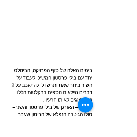
בימים האלה של סוף הפרויקט, הביטלס 
יחד עם בילי פרסטון המשיכו לעבוד על 
השיר ביתר שאת ותרשו לי להתעכב על 2 
דברים נפלאים נוספים בהקלטות הללו 
שמתמזגים לאותו הרעיון.
האחד  – האורגן של בילי פרסטון והשני – 
סולו הגיטרה הנפלא של הריסון שעבר 
מטמורפוזה מהותית מגרסת הסינגל 
לגרסת האלבום והפעם לטובת גרסת 
האלבום, למרות שגם לשנייה יש חן.