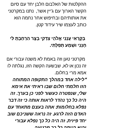
ההקלטות של האלבום הלבן יחד עם סיום 
הקשר הארוך עם ג’יין אשר,  נתנו במקרטני 
את אותותיהם ובחיפוש אחר נחמה הוא 
כותב לעצמו שיר עידוד קטן.
 בְּקָרְאִי עֲנֵנִי אֱלֹהֵי צִדְקִי בַּצָּר הִרְחַבְתָּ לִּי 
חָנֵּנִי וּשְׁמַע תְּפִלָּתִי.
 מקרטני טען וזה באמת לא משנה עבורי אם 
זה נכון או לא, שבשעה הקשה הזו, נגלתה לו 
אמא מרי בחלום. 
“לילה אחד במהלך התקופה המתוחה 
הזו חלמתי חלום שבו ראיתי את אימא 
שלי, שנפטרה כעשור לפני כן בערך. זה 
היה כל כך נהדר לראות אותה כי זה דבר 
נפלא בחלומות: אתה בעצם מתאחד עם 
האדם הזה לרגע. זה נראה ששניכם שוב 
יחד פיזית. זה היה כל כך נפלא עבורי 
והיא הייתה כל כך מרגיעה.