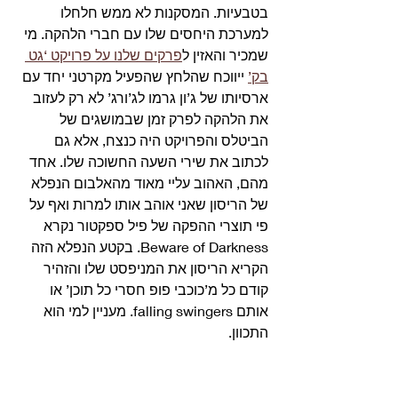
בטבעיות. המסקנות לא ממש חלחלו 
למערכת היחסים שלו עם חברי הלהקה. מי 
שמכיר והאזין ל
פרקים שלנו על פרויקט ‘גט 
בק’
 ייווכח שהלחץ שהפעיל מקרטני יחד עם 
ארסיותו של ג’ון גרמו לג’ורג’ לא רק לעזוב 
את הלהקה לפרק זמן שבמושגים של 
הביטלס והפרויקט היה כנצח, אלא גם 
לכתוב את שירי השעה החשוכה שלו. אחד 
מהם, האהוב עליי מאוד מהאלבום הנפלא 
של הריסון שאני אוהב אותו למרות ואף על 
פי תוצרי ההפקה של פיל ספקטור נקרא 
Beware of Darkness. בקטע הנפלא הזה 
הקריא הריסון את המניפסט שלו והזהיר 
קודם כל מ’כוכבי פופ חסרי כל תוכן’ או 
אותם falling swingers. מעניין למי הוא 
התכוון. 