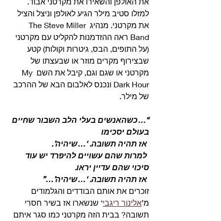
את האולפן והשאירו את מקרטני אבוד. 
למזלו סטיב מילר הגיע לאולפן וניצל והציל 
את מקרטני. מנהיג The Steve Miller 
Band ראה ההזדמנות להקליט עם מקרטני 
(על התופים, הבס, גיטרות וקולות) קטע 
שבצירוף מקרים מוזר או שבעצתו של 
מקרטני או שגם וגם, קיבל את השם My 
Dark Hour ונכנס לאלבום הבא של ההרכב 
של מילר.
“…כשהאנשים בעלי הלב השבור שחיים 
בעולם יסכימו
 אז תהיה תשובה. ‘…שיהיה’.
 למרות שהם עשויים להיפרד יש עוד 
סיכוי שהם עדיין יראו.
 אז תהיה תשובה. ‘…שיהיה’…”
זוכרים את אותם הבודדים והגלמודים 
מ’
אלינור ריגבי
‘ שנשארו אז בשיר חסרי 
תשובה? בבית הזה מקרטני כמו סגר איתם 