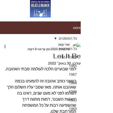
פוסט
כל הפוסטים
אורי קואז
כל הפוסטים
12 במרץ 2020
זמן קריאה 9 דקות
Let It Be
1957-1962
עודכן:
30 באוק׳ 2022
1965
לפני שבועיים הלכה לעולמה סבתי האהובה.
1967
כשאני כותב אהובה זה להמעיט בכמה 
1964
שאהבנו אותה. מאז שסבי עליו השלום הלך 
1966
לעולמו לפני לא מעט שנים, ראינו בה 
‘ראשת השבט’, דמות מתווה דרך 
1963
שהשפיעה רבות על כל המשפחה 
1968
המורחבת שלנו.