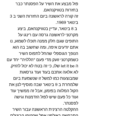
פול מבצע את השיר על הפסנתר כבר 
בחזרות בטוויקנהאם.
זה קורה לראשונה ביום החזרות השני ב 3 
בינואר 1969. 
 ב 8 בינואר, עדיין בטוויקנהאם, ביצע 
מקרטני לראשונה גרסה עם רינגו על 
התופים שגם חלק ממנה תוכלו לשמוע, נו 
אתם יודעים איפה, ומה שחשוב בה הוא 
הנופך הגוספלי שהחל לתפוס השיר 
כשמקרטני זועק מדי פעם “הללויה” יחד עם 
ה let it be שלו, כי זה בטח לא יכול להזיק. 
לא אלאה אתכם בעוד ועוד גרסאות 
שמבוצעות כמו למשל זו שנשמעת ביום 
שלמחרת ב 9 בינואר שבה מוסיף לנון את 
הקול המלווה בפזמון, אבל זה ממשיך עוד 
ועוד כל פעם שיש לפול הזדמנות וגישה 
לפסנתר. 
ההקלטה הרצינית הראשונה עבור השיר 
התרחשה באולפני אפל שהקימו הביטלס 