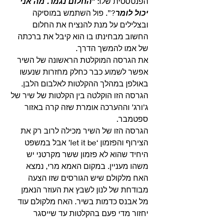
הפנטסטית שלו: “
החלום נגמר. מה אני 
יכול לומר
?”. פול השתמש במוסיקה 
ובצלילים על מנת להנציח את החלום 
החשוב מבחינתו בו הוא קיבל את ברכתה 
של אמו להמשך הדרך. 
את הגרסה המוקלטת הראשונה של השיר 
אפשר לשמוע כבר כחלק מחזרות שנעשו 
באולפן במהלך ההקלטות לאלבום הלבן. 
הגרסה הזו הוקלטה בין הקלטות של שיר של 
ג’ורג’ וההערכה אומרת שזה קרה באזור 
ספטמבר.
הגרסה הזו של השיר מכילה לרוב רק את 
הצירוף והפזמון ‘let it be’ אבל במשפט 
היחיד שהוא לא פזמון ששר מקרטני יש 
משהו מעניין. במקום האמא מרי, נמצא 
האח מלקולם שיש הגורסים שזו הצעה 
מבודחת של לנון לשבץ את העוזר הנאמן 
מל אבנס כדמות בשיר. האח מלקולם עוד 
יחזור מדי פעם בהקלטות עד שייסגר 