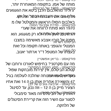
מותה של אמו. בתקופה המאוחרת יותר, 
פודקאסט - 1969 של הביטלס
‘ג’וליה’ מהאלבום הלבן ביטא את הגעגועים 
אליה וגם את ‘העברת הכתר’ אל יוקו. 
פודקאסט - השירים הזנוחים של הביטלס
באלבום הסולו הראשון והמטלטל שלו מ 
פודקאסט - סדרת אלבומי הסולו
1970 הוא פותח לרווחה את שערי 
פרויקט הסולו של מקרטני
הגיהינום, זועק אליה ולא רק מגעגוע. הוא 
מפנה אל הוריו אצבע מאשימה במצבו 
הביטלס וישראל
המנטלי והגופני באותה תקופה וכל זאת 
כלי נגינה
בעצתו של המטפל ד”ר ארתור יאנוב.
פודקאסט - בריאן אפשטיין
מה עם מקרטני? בחיפוש לאורכו ורוחבו של 
פודקאסט - מסע הקסם המסתורי
קטלוג הביטלס, אין יצירות מובהקות שפול 
מקדיש לאמו המנוחה שהלכה לעולמה בגיל 
ביטלמניקס מתארח
47 והשאירה אחריה אותו בן ה 14 ואת אחיו 
פודקאסט - ארבעה גוונים של לבן
הצעיר מייק בן ה 12 – וזה נכון, עד לסינגל 
פודקאסט - להקה מגומי
האחרון של הביטלס וזה מאוד סימבולי 
לסגור עם השיר הזה את קריירת הסינגלים 
של הלהקה.