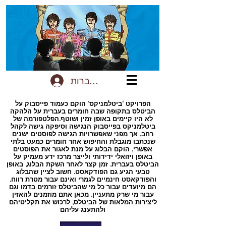
להתחברות
הפרויקט ‘ביטלמניקס’ הוקם כעמוד פייסבוק על
הביטלס בתקופה שבה חומרים בעברית על הלהקה
לא היו קיימים באופן זמין ושוטף.הפלטפורמה של
ביטלמניקס בפייסבוק הנגישה וסיפקה גישה לקהל
רחב, אך מפני שאפשרויות הגישה לפוסטים ישנים
שנכתבו מוגבלת והחיפוש אחר חומרים כמעט בלתי
אפשרי, הוקם הבלוג על מנת לאגור את הפוסטים
באופן ויזואלי ידידותי ולייצר מרכז ידע מעמיק על
הביטלס בעברית. זמן קצר לאחר השקת הבלוג, באופן
טבעי הגיע גם הפודקאסט. חשוב לציין שהבלוג
והפודקאסט חינמיים לגמרי ואינם עבור מטרת רווח.
הם מיועדים עבור כל מי שהביטלס זורמים בדמו וגם
עבור מי שרק מתעניין. מכאן אתם מוזמנים להאזין
ליצירות המלאות של הביטלס, לרכוש את תקליטיהם
ולהתענג עליהם