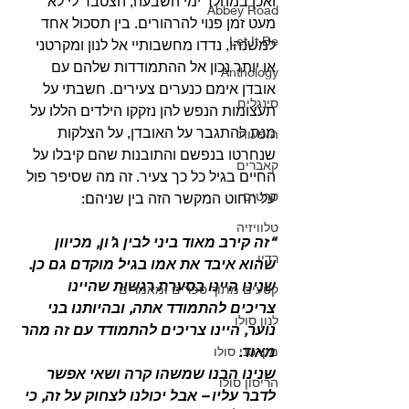
ואכן במהלך ימי השבעה, הצטבר לי לא 
Abbey Road
מעט זמן פנוי להרהורים. בין תסכול אחד 
Let It Be
למשנהו, נדדו מחשבותיי אל לנון ומקרטני 
או יותר נכון אל ההתמודדות שלהם עם 
Anthology
אובדן אימם כנערים צעירים. חשבתי על 
סינגלים
תעצומות הנפש להן נזקקו הילדים הללו על 
מנת להתגבר על האובדן, על הצלקות 
הופעות
שנחרטו בנפשם והתובנות שהם קיבלו על 
קאברים
החיים בגיל כל כך צעיר. זה מה שסיפר פול 
סרטים
על החוט המקשר הזה בין שניהם:
טלוויזיה
“זה קירב מאוד ביני לבין ג’ון, מכיוון 
רדיו
שהוא איבד את אמו בגיל מוקדם גם כן. 
שנינו היינו בסערת רגשות שהיינו 
קטעים מתוך ספרים ומאמרים
צריכים להתמודד אתה, ובהיותנו בני 
לנון סולו
נוער, היינו צריכים להתמודד עם זה מהר 
מאוד.
מקרטני סולו
שנינו הבנו שמשהו קרה ושאי אפשר 
הריסון סולו
לדבר עליו – אבל יכולנו לצחוק על זה, כי 