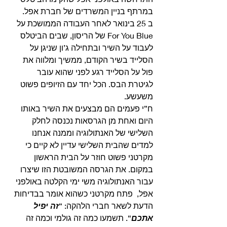
במרתף בניין המשרדים של חברת אפל. 
ב 25 בינואר לאחר העבודה הממושכת על 
For You Blue של הריסון, שבים הביטלס 
לעבוד על השיר ובתחילה ג’ון שניגן על 
הסלייד בשיר הקודם, ממשיך ומלווה את 
פול על הסלייד רגע לפני שהוא עובר 
לגיטרת הבס. הכל יחד עם הזיופים פשוט 
משעשע. 
ח”י פעמים הם מבצעים את השיר באותו 
היום ואחת מן הגרסאות נכנסה לחלק 
השלישי של האנתולוגיה וממנה אנחנו 
למדים שהבית השלישי עדיין לא קיים כי 
מקרטני פשוט חוזר על הבית הראשון 
במקום. את הגרסה המשובטת הזו שיצרו 
עבור האנתולוגיה משי ימי הקלטה באולפני 
אפל,  פתח מקרטני כשהוא אומר בבדיחות 
הדעת לשאר חברי הלהקה: “
זה יפיל 
אתכם
“. תשמעו כמה זה גולמי וכמה זה 