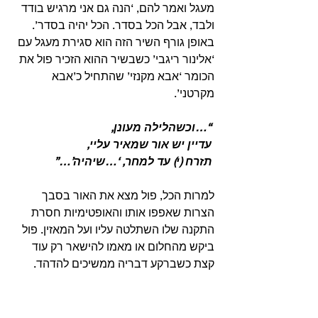
מעגל ואמר להם, ‘הנה גם אני מרגיש בודד 
ולבד, אבל הכל בסדר. הכל יהיה בסדר’.
באופן גורף השיר הזה הוא סגירת מעגל עם 
‘אלינור ריגבי’ כשבשיר ההוא הזכיר פול את 
הכומר ‘אבא מקנזי’ שהתחיל כ’אבא 
מקרטני’. 
 “…וכשהלילה מעונן,
 עדיין יש אור שמאיר עליי,
 תזרח (י) עד למחר, ‘…שיהיה’…”
למרות הכל, פול מצא את האור בסבך 
הצרות שאפפו אותו והאופטימיות חסרת 
התקנה שלו השתלטה עליו ועל המאזין. פול 
ביקש מהחלום או מאמו להישאר רק עוד 
קצת כשברקע דבריה ממשיכים להדהד. 