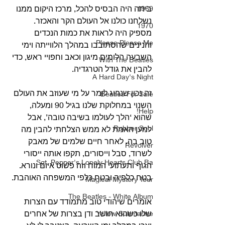
ביתה היה הבסיס להכל, מרכז היקום ממנו 
1969
נשלחנו כולנו אל העולם הקר והאכזר. 
1970
מספיק היה לראות את כמות הנכדים 
Please Please Me
והנינים שהסתובבו במהלך הלווייתה וימי 
השבעה הלומים מיגון וכאב וחפויי ראש, כדי 
With The Beatles
להבין את גודל הטרגדיה.
A Hard Day's Night
זה נכון שנהוג לומר על מי שעוזב את העולם 
Beatles For Sale
השנוי במחלוקת שלנו בגיל 90 ומעלה, 
Help!
שהוא ‘הלך לעולמו בשיבה טובה’, אבל 
Rubber Soul
למען האמת לא ממש הצלחתי להבין מה 
טוב בה. לאחר חיים שלמים של מאבק 
Revolver
לשרוד, סבל וייסורים, תקפו אותה ייסורי 
Sgt. Pepper's Lonely Hearts Club Ba
הגוף ותעתועי המוח וזה פשוט איום ונורא. 
בטח כלפיה ובטח כלפי המשפחה האוהבת.
Magical Mystery Tour
The Beatles - White Album
אומרים שיהודי טוב מתמודד עם הצרות 
שלו כשהוא חושב ודן בצרות של אחרים 
Yellow Submarine