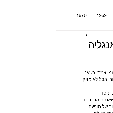
1970
1969
Help!
Be
נגליה
Magical My
מן אמת. כשאנו 
Anthology
סינגלים
, אבל לא מזיק 
ה, וניסו 
אנחנו מדברים 
ר של תופעה 