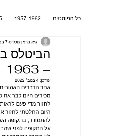
כל הפוסטים
1957-1962
5
Please Please Me
גיא ברמן מכליס
7 במרץ 2018
atles
הביטלס בעי
– 1963
Revolver
Rubber Soul
עודכן:
4 בנוב׳ 2022
אחד הדברים האהובים ע
The Beatles - White Album
מכירים היום כבר את כ
לחזור מדי פעם לראות א
הופעות
קאברים
סרטי
להתמודד, בתקופה השמר
על התקופה לפני שהביט