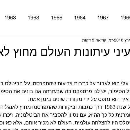
1968
1963
1966
1964
1967
196
With The Be
זמן קריאה 5 דקות
A Hard Day's Night
atles For Sale
ני עיתונות העולם מחוץ לא
stery Tour
Sgt. Pepper's Lonely Hearts Club Ba
לי הוא לעבור על כתבות וידיעות שהתפרסמו על הביטלס בז
Let It Be
Abbey Road
Yellow Submarine
ל הסיפור, יש לנו פרספקטיבה שבעזרתה אנו בונים את הסיפור
יך הוא נתפס על ידי מקורות שונים בזמן אמת.  
היום החלטתי לחזור אל שנת 1963 דרך כתבות וביקורות שהתפרסמו מחוץ לאנגלי
ם
טלוויזיה
רדיו
קטעים מתוך ספרים ומאמרים
נית כל כך ההיא, עם נסיון להסביר את הביטלמניה. זיכרו ש
לס היו להצלחה עולמית. העולם לא מכיר אותם, אלא כאיזכו