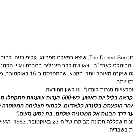
הקטע הבא הופיע בעיתון The Desert Sun, שיצא בפאלם ספרינג, קליפור
יטלס לארה”ב. יצאו שם כבר סינגלים בחברת ויג’יי הקטנה
שיכול בכלל לאותת למה שיקרה מאוחר יותר. 
 יותר. 
עויות נערות לונדון”. וזו לשון ההודעה: 
“תגבורת משטרתית נקראה בליל יום ראשון, כש-500 נערות שוע
אחר הופעתם בלונדון פלאדיום. לבסוף הצליחה המשטרה 
ר דרך הבנות אל המכונית שלהם, בה נסעו משם.”
נמשיך עם הודעה לעיתונות ש
ת בשבדיה. 