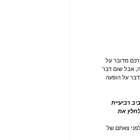
ניה. להזכירכם מדובר על 
, אבל שום דבר 
הקטע, שהתפרסם ב-15 באוקטובר, מדבר על הופעה 
טות התקהלו סביב רביעיית 
לחלץ את 
כללה תמונה מבוקרו של ה-23 באוקטובר, 1963, רגע לפני צאתם של 