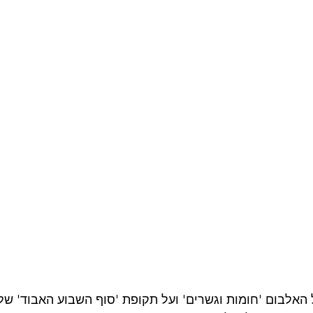
אלבום 'חומות וגשרים' ועל תקופת 'סוף השבוע האבוד' של ג