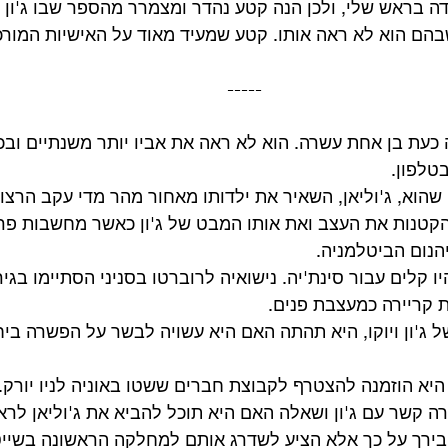
דה בראש שלי, ולכן הנה קטע נהדר ומצמרר מהספר שבו ג'ון
שבהם הוא לא ראה אותו. קטע שמעיד מאוד על האישיות המורכב
-----
היה כעת בן אחת עשרה. הוא לא ראה את אביו יותר משנתיים ובכ
טלפון.
 שהוא, ג'וליאן, השאיר את ילדותו מאחור מהר מדי עקב הרצון
קטנות את העצב ואת אותו המבט של ג'ון כאשר מחשבות פרטי
הנום הביטלמניה.
ו קלים עבור סינת'יה. נישואיה לרוברטו בסניני הסתיימו בגיר
 קריירה כמעצבת פנים.
ג'ון ויוקו, היא תהתה האם היא עשויה לבשר על הפשרה ביחסי
ודש פברואר 1974, היא הוזמנה להצטרף לקבוצת חברים ששטו באוניה לניו יו
ה קשר עם ג'ון ושאלה האם היא תוכל להביא את ג'וליאן לראו
בירך על כך אלא הציע לשדרג אותם למחלקה הראשונה בשייט.