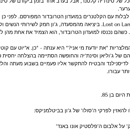
ל של סינת'יה קלטנר, אבל בערב אחר בזמן ביקורם של סינת'י
ערער.
ו לבלות עם הקלטנרים במועדון הטרובדור המפורסם. לפני כן 
ערב במסעדת ה Lost on Larrabee. ביציאה מהמסעדה, ג'ון חמק לשירותי 
. כשהם נכנסו למועדון הטרובדור, הוא הצמיד את אחת מהן למ
צריות "את יודעת מי אני?" היא ענתה - "כן. א*יוט עם קוט
יהם של ג'וליאן וסינת'יה והחופשה הסתיימה בהצלחה יחסית כ
 לדיסנילנד והבטיח להתקשר אליו פעמיים בשבוע מעתה והלאה.
תר עבורו.
היום בן 85.
 להאזין לפרקי ה'סולו' של ג'ון בביטלמניקס:
 על אלבום ה'פלסטיק אונו באנד'