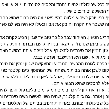
ה ככל שביכולתו להיות נחמד ומקסים לסינת'יה וג'וליאן ואפיל
ף המשקפיים העצום שלו.
ף בניו יורק כשהוא מלווה במיי פאנג וזה היה ברור שהוא בחר
ה זה ששבר את הקרח וחיבק את אביו כאילו לא היה מעולם פער
רגע הטעון. האיחוד עבר כל כך טוב עד שג'ון הציע לקחת את ג
שה, בזמן שסינת'יה תשאר בניו יורק עם חברתה הותיקה ג'ני 
'ון הזמין את סינת'יה להצטרף אבל מיקם אותה במושב האחו
מג'וליאן. שם היא התיישבה ופרצה בבכי.
 הפכה לגורם המפשר והמרגיע והתעקשה שג'ון יזמין את סינת'
ום לשכן אותה בבית משפחתו של המתופף ג'ים קלטנר כפי שהו
ליאן יום שלם בדיסנילנד, אבל ג'וליאן סירב ללכת ללא אימו 
 אלא להסכים שהיא תבוא איתם.
', עודד את ג'ון להזכר בימים המוקדמים בליברפול והפך להיו
ן אותה. גם ג'ים קלטנר, שהיה נשוי לאישה בשם סינת'יה והי
ככל שביכולתו עבורם. בארוחות הערב בביתם של הקלטנרים ג'ון