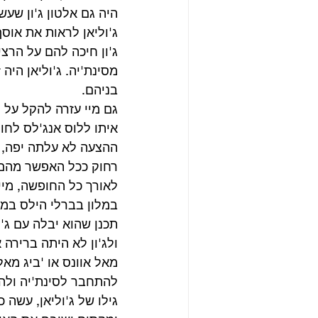
היה גם אלטון ג'ון שעש
ג'וליאן לראות את אוס
ג'ון חיכה להם על הרצי
מסינת'יה. ג'וליאן הי
בניהם. 
גם מיי עזרה להקל על ה
איתו ללוס אנג'לס לחופ
ההצעה לא עלתה יפה, ג
רחוק ככל האפשר מהם ו
לאורך כל החופשה, מיי
במלון בברלי הילס במק
תכנן שהוא יבלה עם ג'ו
ולג'ון לא היתה ברירה
מאל אוונס או 'ביג מאל
להתחבר לסינת'יה ולהבי
גילו של ג'וליאן, עשה 