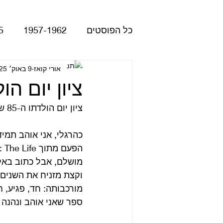
כל הפוסטים
1957-1962
5
Please Please Me
אורי קואז
9 באוק׳ 2025
atles
ציון יום הולדתו ה-5
ציון יום הולדתו ה-85 של ג'ון לנון היום.
Revolver
Rubber Soul
כהרגלי, אני אוהב תמיד
The Beatles - White Album
מושלם, אבל כתוב באלג
וקצת מזניח את השנים 
מורכבותה: חד, פגיע, ח
הופעות
קאברים
סרטי
ספר שאני אוהב ונהנה מ