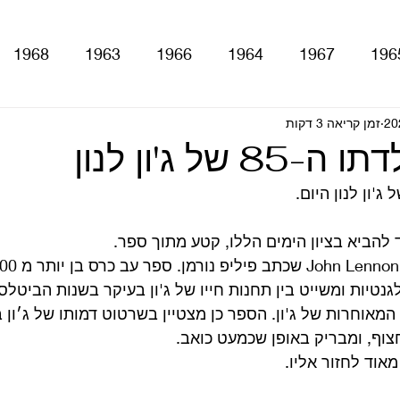
1968
1963
1966
1964
1967
196
זמן קריאה 3 דקות
With The Be
A Hard Day's Night
atles For Sale
8 של ג'ון לנון
stery Tour
Sgt. Pepper's Lonely Hearts Club Ba
 להביא בציון הימים הללו, קטע מתוך ספר. 
Let It Be
Abbey Road
Yellow Submarine
נטיות ומשייט בין תחנות חייו של ג'ון בעיקר בשנות הביטלס
המאוחרות של ג'ון. הספר כן מצטיין בשרטוט דמותו של ג׳ון 
צוף, ומבריק באופן שכמעט כואב. 
ם
טלוויזיה
רדיו
קטעים מתוך ספרים ומאמרים
אוד לחזור אליו.