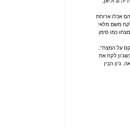
ה וג'וליאן, 
הם אכלו ארוחת 
הנשים ולקח משם מלאי 
צחו כמו סימן 
קס על המצח".
שג'ון לקח את 
 ג'ון הבין 