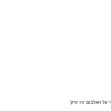
' על האלבום 'ניו יורק'