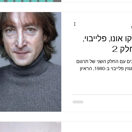
קו אונו, פלייבוי,
ים עם החלק השני של תרגום
הראיון שנתנו ג’ון לנון ויוקו אונו למגזין פלייבוי ב-1980. הראיון