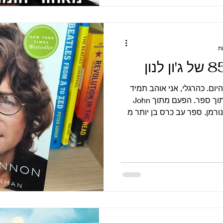
ך כאן לדמות טראגית כמעט
ם בלתי נמנעת. ספקטור מגיע
הכאוס משתלט. כשספקטור נעלם
ברים שג’ון מנסה ל
85 של ג'ון לנון היום. כהרגלי, אני אוהב תמיד
להביא בציון הימים הללו, קטע מתוך ספר. הפעם מתוך John
כתב פיליפ נורמן. ספר עב כרס בן יותר מ
תוב באלגנטיות ומשייט בין
ת הביטלס בואכה הפירוק וקצת
ון. הספר כן מצטיין בשרטוט
חד, פגיע, חצוף, ומבריק באופן
שכמעט כואב. ספר שאני אוהב ונהנה מאוד לחזור אליו. הפרק
וגשר