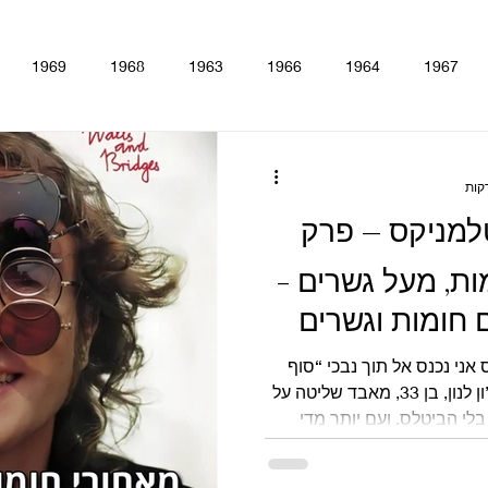
1969
1968
1963
1966
1964
1967
lver
Rubber Soul
Help!
Beatles For Sale
A Hard
למניקס – פרק
ine
The Beatles - White Album
Magical Mystery Tour
S
ומות, מעל גשרים -
 חומות וגשרים
Antholo
סינגלים
הופעות
קאברים
סרטים
טלווי
יקס אני נכנס אל תוך נבכי “סוף
השבוע האבוד”. התקופה שבה ג’ון לנון, בן 33, מאבד שליטה על
 בלי הביטלס, ועם יותר מדי
רכזיים של הפרק הוא שיתוף
 המפיק האגדי, האיש שעיצב