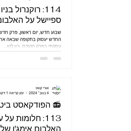
114: רוקנרול בני
ספיישל על האלבום 
ויוקו
החדש יעסוק בתקופה שבאה אחרי
עסקתי בפרק הקודם. ג'ון לנון...
אורי קואז
4 בנוב׳ 2024
זמן קריאה 1 דקות
📻 הפודקאסט ביט
113: חלומות על
האלבום אימג'ן של ג'