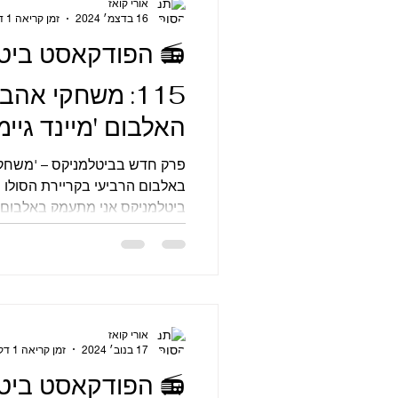
אורי קואז
16 בדצמ׳ 2024
זמן קריאה 1 דקות
📻 הפודקאסט ביט
115: משחקי אה
האלבום 'מיינד גיימז'
פרק חדש בביטלמניקס – 'משחקי
באלבום הרביעי בקריירת הסולו ש
ביטלמניקס אני מתעמק באלבום Mind...
אורי קואז
17 בנוב׳ 2024
זמן קריאה 1 דקות
📻 הפודקאסט ביט