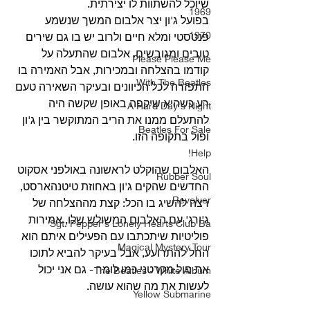
שיוכל להשתוות לו יצירתית.
1969
בפועל ג'ון יצר אלבום המשך שנשמע 
1970
פנטסטי ומלא חיים ולרוב יש בו גם שירים 
טובים ומגובשים. אלבום שהתעלה על 
Please Please Me
קודמו בהצלחה ובמכירות, אבל האמירה בו 
With The Beatles
התפזרה לכל הכיוונים ובעיקר השאירה טעם 
רע כשהיא שיקפה באופן שקשה היה 
A Hard Day's Night
להתעלם ממנו את הריב המתוקשר בין ג'ון 
Beatles For Sale
ופול בתקופה הזו.
Help!
האלבום שהוקלט לראשונה באולפני אסקוט 
Rubber Soul
החדשים שהקים ג'ון באחוזת טיטנהארסט, 
Revolver
רצה להשיג בו הכל: קצת מההצלחה של 
ג'ורג' עם האלבום המשולש שלו, אמירות 
Sgt. Pepper's Lonely Hearts Club Ba
פוליטיות שיתכתבו עם הפעילים איתם הוא 
Magical Mystery Tour
החל להתרועע, אבל בעיקר להביא לתוכו 
את פול מקרטני כמו לומר - גם אני יכול 
The Beatles - White Album
לעשות את מה שהוא עושה.
Yellow Submarine