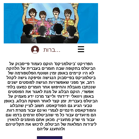
להתחברות
הפרויקט ‘ביטלמניקס’ הוקם כעמוד פייסבוק על
הביטלס בתקופה שבה חומרים בעברית על הלהקה
לא היו קיימים באופן זמין ושוטף.הפלטפורמה של
ביטלמניקס בפייסבוק הנגישה וסיפקה גישה לקהל
רחב, אך מפני שאפשרויות הגישה לפוסטים ישנים
שנכתבו מוגבלת והחיפוש אחר חומרים כמעט בלתי
אפשרי, הוקם הבלוג על מנת לאגור את הפוסטים
באופן ויזואלי ידידותי ולייצר מרכז ידע מעמיק על
הביטלס בעברית. זמן קצר לאחר השקת הבלוג, באופן
טבעי הגיע גם הפודקאסט. חשוב לציין שהבלוג
והפודקאסט חינמיים לגמרי ואינם עבור מטרת רווח.
הם מיועדים עבור כל מי שהביטלס זורמים בדמו וגם
עבור מי שרק מתעניין. מכאן אתם מוזמנים להאזין
ליצירות המלאות של הביטלס, לרכוש את תקליטיהם
ולהתענג עליהם