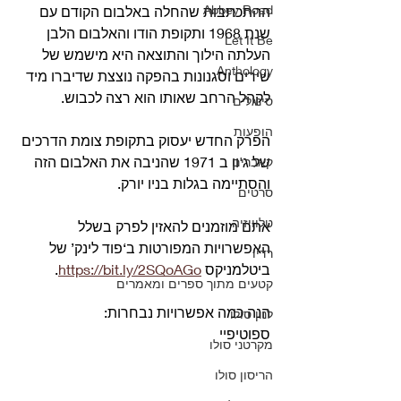
Abbey Road
ההתכתבות שהחלה באלבום הקודם עם 
שנת 1968 ותקופת הודו והאלבום הלבן 
Let It Be
העלתה הילוך והתוצאה היא מישמש של 
Anthology
שירים וסגנונות בהפקה נוצצת שדיברו מיד 
לקהל הרחב שאותו הוא רצה לכבוש.
סינגלים
הופעות
הפרק החדש יעסוק בתקופת צומת הדרכים 
של ג'ון ב 1971 שהניבה את האלבום הזה 
קאברים
והסתיימה בגלות בניו יורק.
סרטים
טלוויזיה
אתם מוזמנים להאזין לפרק בשלל 
האפשרויות המפורטות ב‘פוד לינק’ של 
רדיו
ביטלמניקס 
https://bit.ly/2SQoAGo
.
קטעים מתוך ספרים ומאמרים
הנה כמה אפשרויות נבחרות:
לנון סולו
ספוטיפיי
מקרטני סולו
הריסון סולו