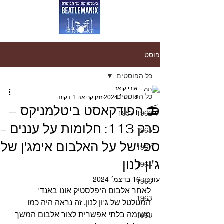
פוסט
כל הפוסטים
אורי קואז
כל הפוסטים
4 בנוב׳ 2024
זמן קריאה 1 דקות
📻 הפודקאסט ביטלמניקס –
1957-1962
פרק 113: חלומות על עננים -
1965
ספיישל על האלבום אימג'ן של
1967
ג'ון לנון
1964
עודכן:
16 בדצמ׳ 2024
1966
לאחר אלבום ה'פלסטיק אונו באנד' 
1963
המטלטל של ג'ון לנון, זה נראה היה כמו 
משימה בלתי אפשרית לצור אלבום המשך 
1968