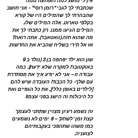
אין לי מושג למה הופתעת ממה 
שכתבתי לך לגבי “רומן רוסי” - אני חושב 
שהבהרתי לך שהמילים היו של קורא 
בקלפי טארוט. אלה המילים שלו. 
המילים הגיעו ממנו. רק כתבתי לך את 
מה שהוא חזה.(וואטאבר). אתה רואה? 
אז אל תירי בשליח שהביא את החדשות.
שון הוא ילד יפהפה בן 3 (נולד ב 9 
באוקטובר! למקרה שלא ידעת). כמה 
עבודה זו – אני לא יודע איך את מסתדרת 
עם שלך- כל הכבוד! העובדה שיש להם 
[לילדים באופן כללי], את כל הגפיים ואת 
כל היכולות זה הישג בפני עצמו!
זה נשמע רעיון מצויין שתתני לעצמך 
קצת זמן 'לשחק' – 8 ימים לא נשמעים 
כמו משהו שתהפכי בעקבותיהם 
לצועניה. 