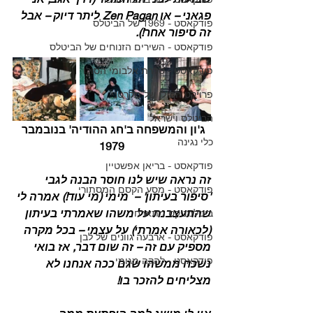
פגאני – או Zen Pagan ליתר דיוק – אבל 
פודקאסט - 1969 של הביטלס
זה סיפור אחר!).
פודקאסט - השירים הזנוחים של הביטלס
פודקאסט - סדרת אלבומי הסולו
פרויקט הסולו של מקרטני
הביטלס וישראל
ג'ון והמשפחה ב'חג ההודיה' בנובמבר 
כלי נגינה
1979
פודקאסט - בריאן אפשטיין
זה נראה שיש לנו חוסר הבנה לגבי 
פודקאסט - מסע הקסם המסתורי
'סיפור בעיתון' –  מימי (מי עוד!) אמרה לי 
שהתעצבנת על משהו שאמרתי בעיתון 
ביטלמניקס מתארח
(לכאורה אמרתי) על עצמי – בכל מקרה 
פודקאסט - ארבעה גוונים של לבן
מספיק עם זה – זה שום דבר, אז בואי 
פודקאסט - להקה מגומי
נשכח ממשהו שגם ככה אנחנו לא 
מצליחים להזכר בו!