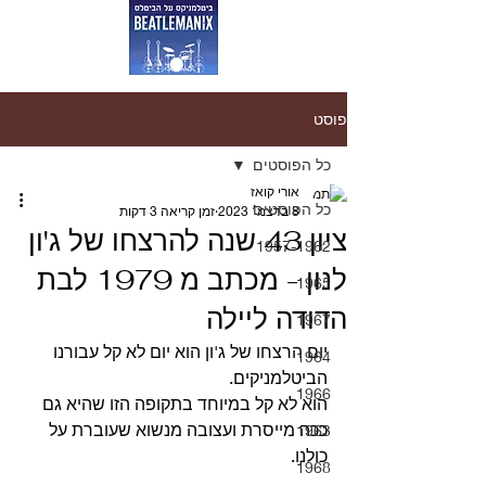
פוסט
כל הפוסטים
אורי קואז
כל הפוסטים
8 בדצמ׳ 2023
זמן קריאה 3 דקות
ציון 43 שנה להרצחו של ג'ון
1957-1962
לנון - מכתב מ 1979 לבת
1965
הדודה ליילה
1967
יום הרצחו של ג'ון הוא יום לא קל עבורנו 
1964
הביטלמניקים.
1966
הוא לא קל במיוחד בתקופה הזו שהיא גם 
ככה מייסרת ועצובה מנשוא שעוברת על 
1963
כולנו.
1968