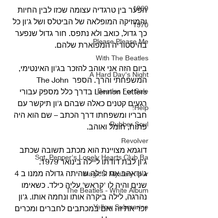
1969
הפער בין טרגדיה עצומה שכזו לבין החיות 
והמוזיקה המופלאה של הביטלס ושל ג'ון כל 
1970
כך גדול, כואב ולא נתפס. חור גדול שנפער 
Please Please Me
בהיסטוריה המפוארת שלהם.
With The Beatles
ביום הזה אני אוהב להזכר בג'ון האינטימי, 
A Hard Day's Night
המשפחתי והרך. הספר The John 
Beatles For Sale
Lennon Letters בדרך כלל מספק עבורי 
רגעים קטנים כאלה שבהם ג'ון תיקשר עם 
Help!
חבריו ומשפחתו דרך הכתב – שם הוא היה 
Rubber Soul
פתוח, חומל ואוהב.
Revolver
דוגמא מצויינת הוא מכתב תשובה שכתב 
Sgt. Pepper's Lonely Hearts Club Ba
ג'ון לבת דודתו ליילה בינואר 1979.
ג'ון אהב את ליילה שהיתה גדולה ממנו ב 4 
Magical Mystery Tour
שנים והיה לו 'קראש' עליה כילד. כשאימו 
The Beatles - White Album
נהרגה, לילה ביקרה אותו ונחמה אותו. ג'ון 
Yellow Submarine
זכר את זה ואם במכתבים לחברים ומכרים 