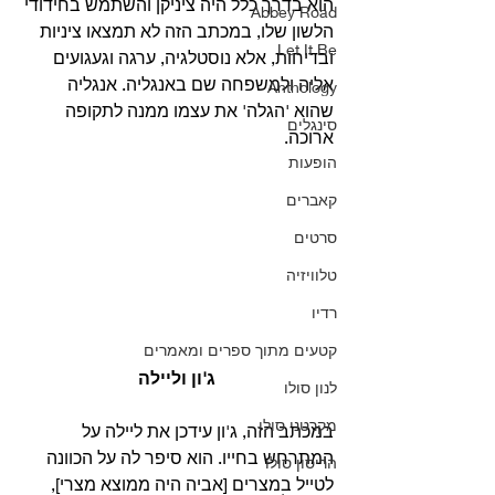
הוא בדרך כלל היה ציניקן והשתמש בחידודי 
Abbey Road
הלשון שלו, במכתב הזה לא תמצאו ציניות 
Let It Be
ובדיחות, אלא נוסטלגיה, ערגה וגעגועים 
אליה ולמשפחה שם באנגליה. אנגליה 
Anthology
שהוא 'הגלה' את עצמו ממנה לתקופה 
סינגלים
ארוכה.
הופעות
קאברים
סרטים
טלוויזיה
רדיו
קטעים מתוך ספרים ומאמרים
ג'ון וליילה
לנון סולו
מקרטני סולו
במכתב הזה, ג'ון עידכן את ליילה על 
המתרחש בחייו. הוא סיפר לה על הכוונה 
הריסון סולו
לטייל במצרים [אביה היה ממוצא מצרי], 