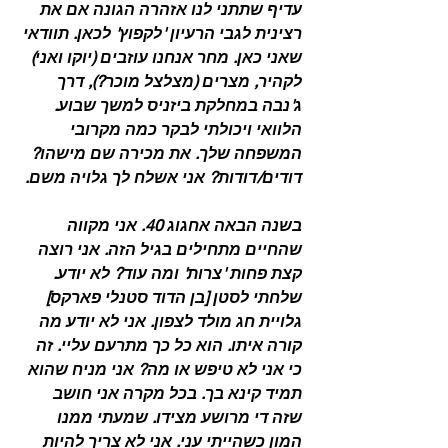
עדיף שתתני לנו אזהרה הגונה אם את 
רצינית לגבי הרעיון 'לקפוץ' לכאן. תוודאי 
שאני כאן. מחר אנחנו עוזבים (יוקו ואני) 
לקהיר, מצרים (מצלצל מוכר?), דרך 
ג'נבה במחלקת ביזניס למשך שבוע. 
הלוואי ויכולתי לבקר כמה מקרובי 
המשפחה שלך. את מכירה שם מישהו? 
דודים/דודות? אני אשלח לך גלויה משם.
בשנה הבאה אחגוג 40. אני מקווה 
שהחיים מתחילים בגיל הזה. אני רוצה 
קצת פחות 'צרות' ומה עוד? לא יודע. 
שלחתי לסטן [בן הדוד סטנלי פארקס] 
גלויית חג מולד לצפון. אני לא יודע מה 
קורה איתו. הוא כל כך מתרעם עליי. זה 
כי אני לא טיפש או מה? אני מניח שהוא 
תמיד קינא בך. בכל מקרה אני חושב 
שזה די מרושע מצידו. שמעתי ממנו 
המון כשהייתי עני. אני לא צריך להיות 