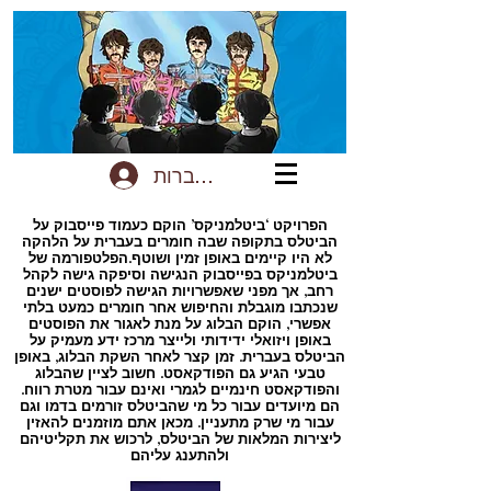
להתחברות
הפרויקט ‘ביטלמניקס’ הוקם כעמוד פייסבוק על
הביטלס בתקופה שבה חומרים בעברית על הלהקה
לא היו קיימים באופן זמין ושוטף.הפלטפורמה של
ביטלמניקס בפייסבוק הנגישה וסיפקה גישה לקהל
רחב, אך מפני שאפשרויות הגישה לפוסטים ישנים
שנכתבו מוגבלת והחיפוש אחר חומרים כמעט בלתי
אפשרי, הוקם הבלוג על מנת לאגור את הפוסטים
באופן ויזואלי ידידותי ולייצר מרכז ידע מעמיק על
הביטלס בעברית. זמן קצר לאחר השקת הבלוג, באופן
טבעי הגיע גם הפודקאסט. חשוב לציין שהבלוג
והפודקאסט חינמיים לגמרי ואינם עבור מטרת רווח.
הם מיועדים עבור כל מי שהביטלס זורמים בדמו וגם
עבור מי שרק מתעניין. מכאן אתם מוזמנים להאזין
ליצירות המלאות של הביטלס, לרכוש את תקליטיהם
ולהתענג עליהם