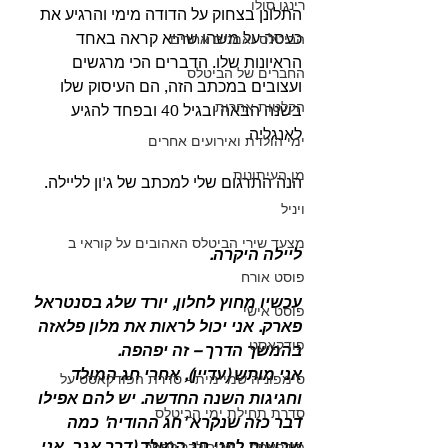
רינגו סולו
התלונן בצחוק על הדודה מימי והרגיע את 
כעסה על משהו שהיא קראה באחד 
הביטלס ואמנים אחרים
הראיונות שלו. הדברים הכי מרגשים 
החברים של הביטלס
ועצובים במכתב הזה, הם העיסוק שלו 
הקלטות אחרות
בשנה הבאה ובגיל 40 ובפחד להגיע 
לאנגליה.
ימי הולדת ואירועים אחרים
מן העיתונות
הנה התרגום שלי למכתב של ג'ון לליילה.
ויניל
מצעד שירי הביטלס האהובים על קוראי ב
ליילה היקרה. 
פוסט אורח
עכשיו מחוץ לחלון, יורד שלג בסנטראל 
פוסט אישי
פארק. אני יכול לראות את מלון פלאזה 
פודקאסט
בהמשך הדרך – זה יפהפה.
אני מותש (עדיין), אחרי חג המולד 
סימפוניה שמיימית - סדרת הפודקאסט על
וחגיגות השנה החדשה. יש להם אפילו 
סדרת תחילת ימי הביטלס
דבר כזה שנקרא 'חג ההודיה' כמה 
שבועות לפני חג המולד (דרך אגב, אני 
פודקאסט - מריבולבר לפפר