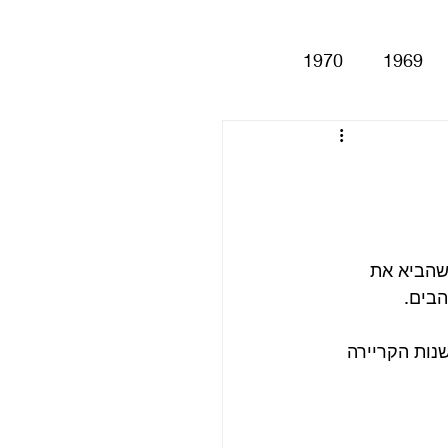
1970
1969
Help!
Be
Magical My
שהביא את 
הבים.
Anthology
סינגלים
נות הקריירה 