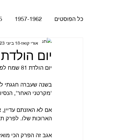
כל הפוסטים
1957-1962
5
Please Please Me
אורי קואז
18 ביוני 2023
atles
יום הולדת 81 לפול מקרטנ
יום הולדת 81 שמח לפול מקרטני!
Revolver
Rubber Soul
בשנה שעברה חגגתי לו 80 עגול עם פרק מיוחד
'מקרטני האחר', הנסיונ
The Beatles - White Album
אם לא האזנתם עדיין, 
הארוכות שלו. לפרק תוכ
הופעות
קאברים
סרטי
אגב זה הפרק הכי מואז