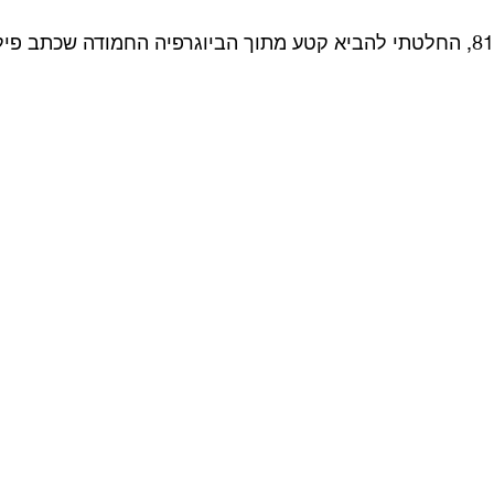
היום, לכבוד הולדתו ה 81, החלטתי להביא קטע מתוך הביוגרפיה החמודה שכתב 