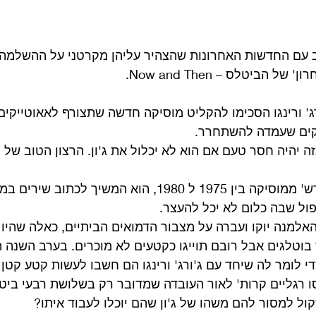
ם החדשות האחרונות שהצהיר עליהן מקרטני על ההשלמה 
 הביטלס – Now and Then.
, פול, ג'ורג' ורינגו הסכימו להקליט מוסיקה חדשה שתצורף לאאוטייק
קים שעמדה להשתחרר.
ה יהיה חסר טעם אם הוא לא יכלול את ג'ון. הרצון הטוב של י
ב 5 השנים בהן ג'ון 'פרש' ממוסיקה בין 1975 ל 1980, הוא המשיך לכת
ול שבה כלום לא יכל להעצר.
האלמנה יוקו ועברה על מצבור הדמואים הביתיים, כאלה שהיו 
די לומר לה שיחד עם ג'ורג' ורינגו הם חשבו לעשות קטע קטן 
ו רגליים קרות' לאור העובדה שמדובר רק בשלושת רבעי ביט
ל למסור להם משהו של ג'ון שהם יוכלו לעבוד איתו?