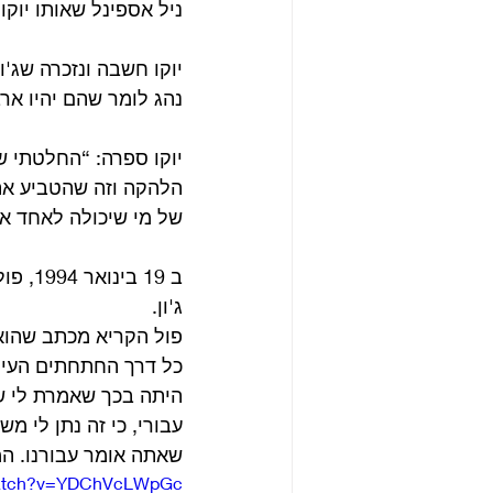
ניל אספינל שאותו יוקו
יוקו חשבה ונזכרה שג'ו
נהג לומר שהם יהיו ארב
יוקו ספרה: “החלטתי שז
הלהקה וזה שהטביע את 
של מי שיכולה לאחד אות
ב 19 
ג'ון. 
פול הקריא מכתב שהוא
כל דרך החתחתים העיסק
היתה בכך שאמרת לי שא
עבורי, כי זה נתן לי מ
שאתה אומר עבורנו. ה
/watch?v=YDChVcLWpGc