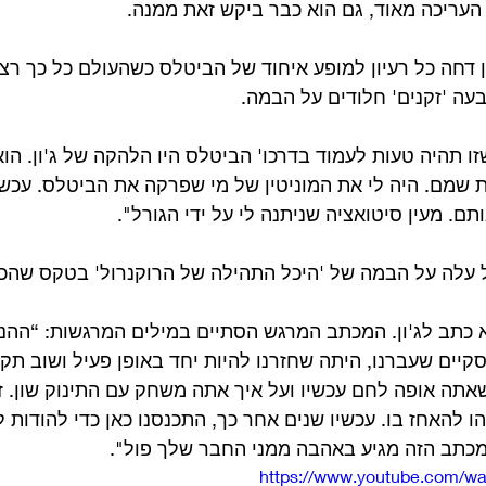
 העריכה מאוד, גם הוא כבר ביקש זאת ממנה.
ן דחה כל רעיון למופע איחוד של הביטלס כשהעולם כל כך רצה
עה 'זקנים' חלודים על הבמה. 
ו תהיה טעות לעמוד בדרכו' הביטלס היו הלהקה של ג'ון. הוא
שמם. היה לי את המוניטין של מי שפרקה את הביטלס. עכשיו
ם. מעין סיטואציה שניתנה לי על ידי הגורל".
בינואר 1994, פול עלה על הבמה של 'היכל התהילה של הרוקנרול' בטקס 
 כתב לג'ון. המכתב המרגש הסתיים במילים המרגשות: “ההנא
יים שעברנו, היתה שחזרנו להיות יחד באופן פעיל ושוב תקש
תה אופה לחם עכשיו ועל איך אתה משחק עם התינוק שון. זה
שהו להאחז בו. עכשיו שנים אחר כך, התכנסנו כאן כדי להודות 
מכתב הזה מגיע באהבה ממני החבר שלך פול".
https://www.youtube.com