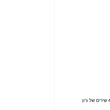
לאחר מכן יוקו שהיתה מרוגשת מאוד מהמחווה הזו של פול, העניקה לו קלטות ובהן 4 שירים של ג'ון 