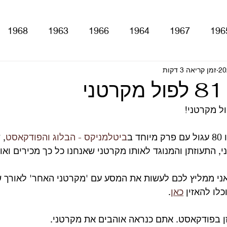
1968
1963
1966
1964
1967
196
זמן קריאה 3 דקות
With The Be
A Hard Day's Night
atles For Sale
י
stery Tour
Sgt. Pepper's Lonely Hearts Club Ba
 ב
ביטלמניקס - הבלוג והפודקאסט
, 
י, התעוזתן והמנוגד לאותו מקרטני שאנחנו כל כך מכירים ואו
Let It Be
Abbey Road
Yellow Submarine
אני ממליץ לכם לעשות את המסע עם 'מקרטני האחר' לאורך ש
לו להאזין 
כאן
.
ם
טלוויזיה
רדיו
קטעים מתוך ספרים ומאמרים
ן בפודקאסט. אתם כנראה אוהבים את מקרטני.