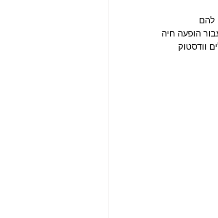
 להם 
20 מליון פאונד כל אחד עבור הופעה חיה 
ם וודסטוק 