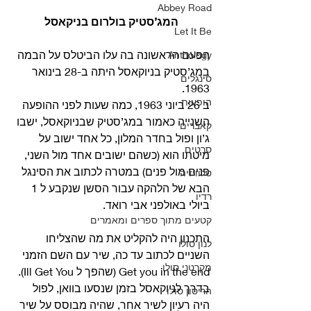
Abbey Road
המג’סטיק בולרום בניקאסל
Let It Be
הפעם הראשונה בה עלו הביטלס על הבמה 
Anthology
במג’סטיק בניוקאסל היתה ב-28 בינואר 
סינגלים
1963.
הופעות
ב 26 ביוני 1963, כמה שעות לפני ההופעה 
השנייה כאמור במג’סטיק שבניוקאסל, ישבו 
קאברים
ג’ון ופול בחדר המלון, כל אחד ישוב על 
סרטים
מיטתו הוא (כשהם ישובים אחד מול השני, 
פנים מול פנים) במטרה לכתוב את הסינגל 
טלוויזיה
הבא של הלהקה עבור הסשן שנקבע ל 1 
רדיו
ביולי באולפני אבי רואד.
קטעים מתוך ספרים ומאמרים
התכנון היה להקליט את מה שהצליחו 
לנון סולו
השניים לכתוב עד כה, שיר עם השם הזמני 
מקרטני סולו
Get you in the end (שהפך ל Ill Get You).
בדרך לניוקאסל בזמן שנסעו בוואן, לפול 
הריסון סולו
היה רעיון לשיר אחר, שהיה מבוסס על שיר 