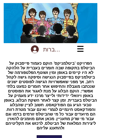
להתחברות
הפרויקט ‘ביטלמניקס’ הוקם כעמוד פייסבוק על
הביטלס בתקופה שבה חומרים בעברית על הלהקה
לא היו קיימים באופן זמין ושוטף.הפלטפורמה של
ביטלמניקס בפייסבוק הנגישה וסיפקה גישה לקהל
רחב, אך מפני שאפשרויות הגישה לפוסטים ישנים
שנכתבו מוגבלת והחיפוש אחר חומרים כמעט בלתי
אפשרי, הוקם הבלוג על מנת לאגור את הפוסטים
באופן ויזואלי ידידותי ולייצר מרכז ידע מעמיק על
הביטלס בעברית. זמן קצר לאחר השקת הבלוג, באופן
טבעי הגיע גם הפודקאסט. חשוב לציין שהבלוג
והפודקאסט חינמיים לגמרי ואינם עבור מטרת רווח.
הם מיועדים עבור כל מי שהביטלס זורמים בדמו וגם
עבור מי שרק מתעניין. מכאן אתם מוזמנים להאזין
ליצירות המלאות של הביטלס, לרכוש את תקליטיהם
ולהתענג עליהם