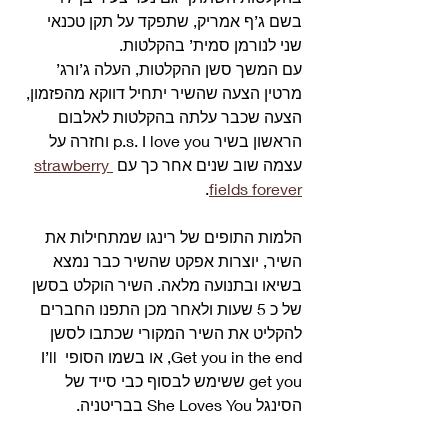
בשם ג’ף אמריק, שתפקד על תקן טכנאי 
שני לנורמן סמית’ בהקלטות. 
עם המשך סשן ההקלטות, העלה ג’ורג’ 
מרטין הצעה שהשיר יתחיל דווקא מהפזמון, 
הצעה שכבר עלתה בהקלטות לאלבום 
הראשון בשיר p.s. I love you וחזרה על 
עצמה שוב שנים אחר כך עם 
strawberry 
. 
fields forever
הלמות התופים של רינגו שמתחילות את 
השיר, יוצרות אפקט שהשיר כבר נמצא 
בשיאו ובתנועה מלאה. השיר הוקלט בסשן 
של כ 5 שעות ולאחר מכן התפנו החברים 
להקליט את השיר המקורי שכתבו לסשן 
Get you in the end, או בשמו הסופי I’ll 
get you ששימש לבסוף כבי סייד של 
הסינגל She Loves You בבריטניה. 