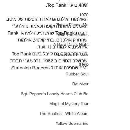
שהוקם ע”י Top Rank.
1969
1970
האולמות הללו נהגו לארח הופעות של מיטב 
Please Please Me
האמנים מאותה תקופה וכאמור נוהלו ע”י 
חברת Top Rank שהשתייכה לאירגון Rank 
With The Beatles
שהחזיק אולפנים, בתי קולנוע, אולמות 
A Hard Day's Night
אירועים, אולמות בינגו ועוד.
בין היתר הוקם גם לייבל בשם Top Rank 
Beatles For Sale
שבשלב מסויים ב 1962, נרכש ע”י חברת 
Help!
EMI שהפכה אותו ל Stateside Records. 
Rubber Soul
Revolver
Sgt. Pepper's Lonely Hearts Club Ba
Magical Mystery Tour
The Beatles - White Album
Yellow Submarine