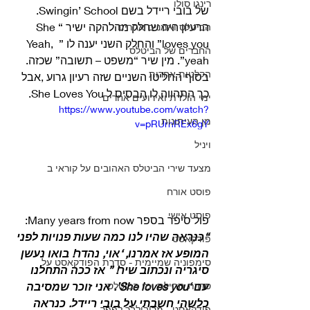
רינגו סולו
של בובי ריידל בשם Swingin’ School.
הרעיון היה שחלק מהלהקה ישיר “She 
הביטלס ואמנים אחרים
loves you” והחלק השני יענה לו ” Yeah, 
החברים של הביטלס
yeah”. מין שיר “משפט – תשובה” שכזה.
הקלטות אחרות
בסוף החליטו השניים שזה רעיון גרוע ,אבל 
כך התהווה לו הבסיס ל She Loves You. 
ימי הולדת ואירועים אחרים
https://www.youtube.com/watch?
מן העיתונות
v=pRUrnREx6gY
ויניל
מצעד שירי הביטלס האהובים על קוראי ב
פוסט אורח
פוסט אישי
פול סיפר בספר Many years from now:
“כנראה שהיו לנו כמה שעות פנויות לפני 
פודקאסט
המופע אז אמרנו, ‘אוי, נהדר! בואו נעשן 
סימפוניה שמיימית - סדרת הפודקאסט על
סיגריה ונכתוב שיר! ” אז ככה התחלנו 
סדרת תחילת ימי הביטלס
עם ‘She loves you’. אני זוכר שמסיבה 
כלשהי חשבתי על בובי ריידל. כנראה 
פודקאסט - מריבולבר לפפר