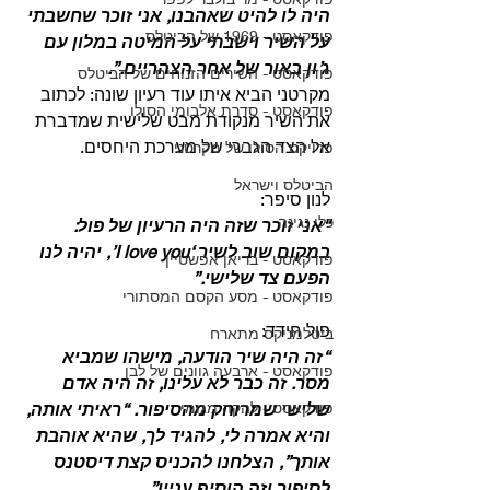
היה לו להיט שאהבנו, אני זוכר שחשבתי 
פודקאסט - 1969 של הביטלס
על השיר וישבתי על המיטה במלון עם 
ג’ון באור של אחר הצהריים.”.
פודקאסט - השירים הזנוחים של הביטלס
מקרטני הביא איתו עוד רעיון שונה: לכתוב 
פודקאסט - סדרת אלבומי הסולו
את השיר מנקודת מבט שלישית שמדברת 
אל הצד הגברי של מערכת היחסים.
פרויקט הסולו של מקרטני
הביטלס וישראל
לנון סיפר:
כלי נגינה
“אני זוכר שזה היה הרעיון של פול: 
במקום שוב לשיר ‘I love you’, יהיה לנו 
פודקאסט - בריאן אפשטיין
הפעם צד שלישי.”
פודקאסט - מסע הקסם המסתורי
פול חידד:
ביטלמניקס מתארח
“זה היה שיר הודעה, מישהו שמביא 
פודקאסט - ארבעה גוונים של לבן
מסר. זה כבר לא עלינו, זה היה אדם 
פודקאסט - להקה מגומי
שלישי שמרוחק מהסיפור. “ראיתי אותה, 
והיא אמרה לי, להגיד לך, שהיא אוהבת 
אותך”, הצלחנו להכניס קצת דיסטנס 
לסיפור וזה הוסיף עניין”.