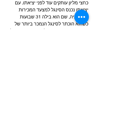
כחצי מליון עותקים עוד לפני יציאתו. עם 
יציאתו נכנס הסינגל למצעד המכירות 
בבריטניה, שם הוא בילה 31 שבועות 
כשהוא הוכתר לסינגל הנמכר ביותר של 
שנת 1963 בבריטניה. למעשה זהו הסינגל 
המצליח ביותר של הביטלס בבריטניה, והיה 
הסינגל המצליח ביותר של אמן בבריטניה 
עד לשיחרור 
Mull of Kintyre
 של פול 
מקרטני ולהקת wings ב-1977 (שמכר יותר 
מ 2 מיליון עותקים). 
בארה”ב הדברים לא הלכו כמתוכנן, שם 
לקח זמן לסינגל להמריא.
חברת קפיטול סירבה להוציא את הסינגל, 
וחברת V-Jay שכבר הוציאה את שירי 
הביטלס, גם כן עשתה שרירים.לבסוף 
בריאן המיואש, אישר לחברת Swan 
Records להוציא את הסינגל, מה שלא 
תרם להצלחתו בארה”ב. 