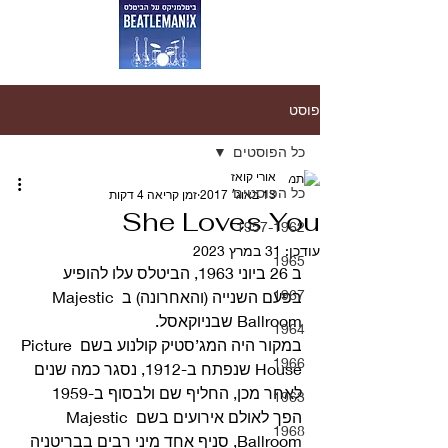
פוסט
כל הפוסטים
אורי קואז
כל הפוסטים
13 באוג׳ 2017
זמן קריאה 4 דקות
She Loves You
1957-1962
עודכן:
31 במרץ 2023
1965
ב 26 ביוני 1963, הביטלס עלו להופיע 
1967
בפעם השנייה (והאחרונה) ב Majestic 
Ballroom שבניוקאסל.
1964
במקור היה המג’סטיק קולנוע בשם Picture 
1966
House שנפתח ב-1912, נסגר כמה שנים 
לאחר מכן, החליף שם ולבסוף ב-1959 
1963
הפך לאולם אירועים בשם Majestic 
1968
Ballroom, סניף אחד מיני רבים בבריטניה 