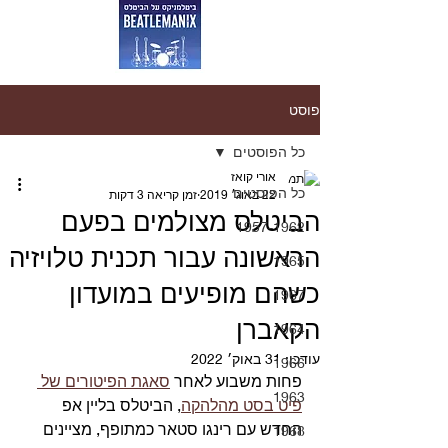
פוסט
כל הפוסטים
אורי קואז
כל הפוסטים
22 באוג׳ 2019
זמן קריאה 3 דקות
הביטלס מצולמים בפעם
1957-1962
הראשונה עבור תכנית טלויזיה
1965
כשהם מופיעים במועדון
1967
הקאברן
1964
עודכן:
31 באוק׳ 2022
1966
פחות משבוע לאחר 
סאגת הפיטורים של 
1963
פיט בסט מהלהקה
, הביטלס בליין אפ 
החדש עם רינגו סטאר כמתופף, מציינים 
1968