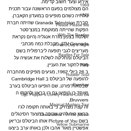
אירוע וצעד חשוב קדימה.
1969
הם מצולמים בפעם הראשונה עבור תכנית 
1970
טלויזיה כשהם מופיעים במועדון הקאברן. 
חברת Granada Television שהיתה חברת 
Please Please Me
הפקות שהייתה ממוקמת במנצ’סטר 
With The Beatles
ושלטה בצפון מזרח אנגליה (היום נקראת 
ITV Granada), מקבלת כמה מכתבי 
A Hard Day's Night
מעריצים לגבי תופעה ליברפולית בשם 
Beatles For Sale
הביטלס ומחליטה לשלוח את אנשיה על 
מנת לחקור את העניין. 
Help!
ב 26 ביולי 1962, מגיעים מפיקים מהחברה 
Rubber Soul
להופעה של הביטלס ב Cambridge Hall 
Revolver
שבסאות’פורט, שם הופיעו הביטלס בערב 
מיוחד בו הופיעו גם ג’ו בראון ולהקתו ה 
Sgt. Pepper's Lonely Hearts Club Ba
Bruvvers.
Magical Mystery Tour
זה קצת מצחיק, כי באותה תקופה לג’ו 
בראון היה להיט שכיכב במצעד הסינגלים 
The Beatles - White Album
בשם Picture of You אותו הביטלס ובריאן 
Yellow Submarine
אפשטיין מאוד אהבו ולכן באותו ערב ביצעו 