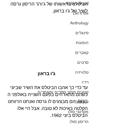
Abbey Road
הביטלס בראשותו של ג’ורג’ הריסון גרסה 
לשיר של ג’ו בראון. 
Let It Be
Anthology
סינגלים
הופעות
קאברים
סרטים
טלוויזיה
ג’ו בראון
רדיו
עד כדי כך אהבו הביטלס את השיר שביוני 
קטעים מתוך ספרים ומאמרים
כשהם מתארחים בפעם השנייה באולפני ה 
BBC, הם מבצעים לו גרסה ואנחנו הרווחנו 
לנון סולו
הקלטה באיכות לא טובה. אבל היי אלו 
מקרטני סולו
הביטלס ביוני 1962. 
הריסון סולו