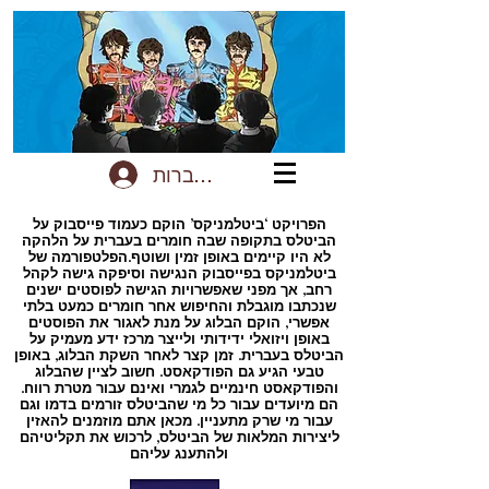
להתחברות
הפרויקט ‘ביטלמניקס’ הוקם כעמוד פייסבוק על
הביטלס בתקופה שבה חומרים בעברית על הלהקה
לא היו קיימים באופן זמין ושוטף.הפלטפורמה של
ביטלמניקס בפייסבוק הנגישה וסיפקה גישה לקהל
רחב, אך מפני שאפשרויות הגישה לפוסטים ישנים
שנכתבו מוגבלת והחיפוש אחר חומרים כמעט בלתי
אפשרי, הוקם הבלוג על מנת לאגור את הפוסטים
באופן ויזואלי ידידותי ולייצר מרכז ידע מעמיק על
הביטלס בעברית. זמן קצר לאחר השקת הבלוג, באופן
טבעי הגיע גם הפודקאסט. חשוב לציין שהבלוג
והפודקאסט חינמיים לגמרי ואינם עבור מטרת רווח.
הם מיועדים עבור כל מי שהביטלס זורמים בדמו וגם
עבור מי שרק מתעניין. מכאן אתם מוזמנים להאזין
ליצירות המלאות של הביטלס, לרכוש את תקליטיהם
ולהתענג עליהם