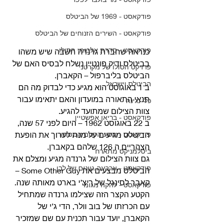
פודקאסט - 1969 של הביטלס
פודקאסט - השירים הזנוחים של הביטלס
פודקאסט - סדרת אלבומי הסולו
כנראה שחברת גרנדה חשבה שיש משהו 
בביטלס ודיק פונטיין נשלח לבסיס האם של 
פרויקט הסולו של מקרטני
הביטלס בליברפול – הקאברן.
הביטלס וישראל
ב 1 באוגוסט הוא מגיע כדי לבדוק מה הם 
תנאי התאורה במועדון והאם יתאימו עבור 
כלי נגינה
צוות הצילום שמתועד להגיע. 
פודקאסט - בריאן אפשטיין
ב 22 באוגוסט 1962 – היום לפני 57 שנה, 
פודקאסט - מסע הקסם המסתורי
הביטלס מגיעים על מנת לערוך את הופעת 
הצהריים ה 126 שלהם בקאברן.
ביטלמניקס מתארח
גם צוות הצילום של גרנדה מגיע ומצלם את 
פודקאסט - ארבעה גוונים של לבן
הביטלס מבצעים את Some Other Guy – 
קאבר לסינגל של ריצ’י בארט מאותה שנה.
פודקאסט - להקה מגומי
הקטע הקצר הזה שצילמו גרנדה שמתחיל 
עם הכרזתו של בוב וולר, הדי ג’י של 
הקאברן, יועד עבור תכנית עם שם שמזכיר 