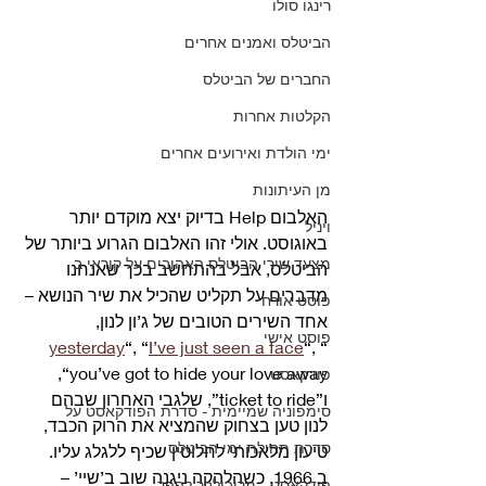
רינגו סולו
הביטלס ואמנים אחרים
החברים של הביטלס
הקלטות אחרות
ימי הולדת ואירועים אחרים
מן העיתונות
האלבום Help בדיוק יצא מוקדם יותר 
ויניל
באוגוסט. אולי זהו האלבום הגרוע ביותר של 
מצעד שירי הביטלס האהובים על קוראי ב
הביטלס, אבל בהתחשב בכך שאנחנו 
מדברים על תקליט שהכיל את שיר הנושא – 
פוסט אורח
אחד השירים הטובים של ג’ון לנון, 
פוסט אישי
yesterday
“, “
I’ve just seen a face
“, 
“
“you’ve got to hide your love away, 
פודקאסט
ו”ticket to ride”, שלגבי האחרון שבהם 
סימפוניה שמיימית - סדרת הפודקאסט על
לנון טען בצחוק שהמציא את הרוק הכבד, 
סדרת תחילת ימי הביטלס
טיעון מלאכותי לחלוטין שכיף ללגלג עליו. 
ב 1966, כשהלהקה ניגנה שוב ב’שיי’ – 
פודקאסט - מריבולבר לפפר