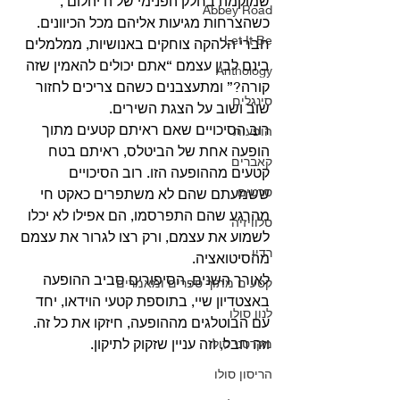
שמוקמה בחלק הפנימי של ה’יהלום’, 
Abbey Road
כשהצרחות מגיעות אליהם מכל הכיוונים.
Let It Be
חברי הלהקה צוחקים באנושיות, ממלמלים 
בינם לבין עצמם “אתם יכולים להאמין שזה 
Anthology
קורה?” ומתעצבנים כשהם צריכים לחזור 
סינגלים
שוב ושוב על הצגת השירים. 
רוב הסיכויים שאם ראיתם קטעים מתוך 
הופעות
הופעה אחת של הביטלס, ראיתם בטח 
קאברים
קטעים מההופעה הזו. רוב הסיכויים 
סרטים
ששמעתם שהם לא משתפרים כאקט חי 
מהרגע שהם התפרסמו, הם אפילו לא יכלו 
טלוויזיה
לשמוע את עצמם, ורק רצו לגרור את עצמם 
רדיו
מהסיטואציה.
לאורך השנים, הסיפורים סביב ההופעה 
קטעים מתוך ספרים ומאמרים
באצטדיון שיי, בתוספת קטעי הוידאו, יחד 
לנון סולו
עם הבוטלגים מההופעה, חיזקו את כל זה. 
וזה חבל, וזה עניין שזקוק לתיקון. 
מקרטני סולו
הריסון סולו