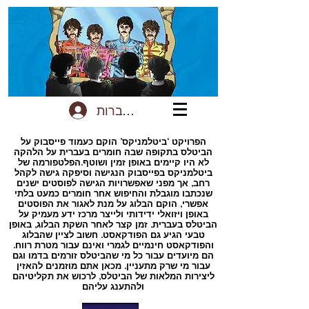
להתחברות
הפרויקט ‘ביטלמניקס’ הוקם כעמוד פייסבוק על
הביטלס בתקופה שבה חומרים בעברית על הלהקה
לא היו קיימים באופן זמין ושוטף.הפלטפורמה של
ביטלמניקס בפייסבוק הנגישה וסיפקה גישה לקהל
רחב, אך מפני שאפשרויות הגישה לפוסטים ישנים
שנכתבו מוגבלת והחיפוש אחר חומרים כמעט בלתי
אפשרי, הוקם הבלוג על מנת לאגור את הפוסטים
באופן ויזואלי ידידותי ולייצר מרכז ידע מעמיק על
הביטלס בעברית. זמן קצר לאחר השקת הבלוג, באופן
טבעי הגיע גם הפודקאסט. חשוב לציין שהבלוג
והפודקאסט חינמיים לגמרי ואינם עבור מטרת רווח.
הם מיועדים עבור כל מי שהביטלס זורמים בדמו וגם
עבור מי שרק מתעניין. מכאן אתם מוזמנים להאזין
ליצירות המלאות של הביטלס, לרכוש את תקליטיהם
ולהתענג עליהם