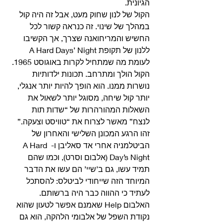
הגיונית. 
הקול של לנון שחוק מעט, אבל זה היה קול 
במהלך של שינוי. זה כנראה קשור לכל 
החשיש והמריחואנה שצרך, אך הקשיבו 
ללנון של תקופת A Hard Days’ Night 
לעומת מה שמתחיל לקרות באוגוסט 1965. 
הקול הולך ומתרחב. תכונות ילדותיות 
נושרות ממנו. הוא הופך להיות יותר אנגלי, 
יותר קול שיחה, מסוגל יותר לשאול את 
השאלות המהורהרות של “שדות תות 
לנצח” מאשר לצרוח את “טוויסט וצעקה.” 
זהו הרגע המכונן השלישי והאחרון של 
הביטלמניה אחרי אד סאליבן ו- A Hard 
Day’s Night (אלבום וסרט), וכמו שהם 
תמיד עשו, גם ב’שיי’ הם עשו את הדבר 
המיוחד הזה שייחודי לביטלס: להסתכל 
לעתיד כי ההווה כבר היה ברשותם. 
האלבום Help שאמנם אפשר לטעון שהוא 
נקודת השפל של אלבומי הלהקה, הוא גם 