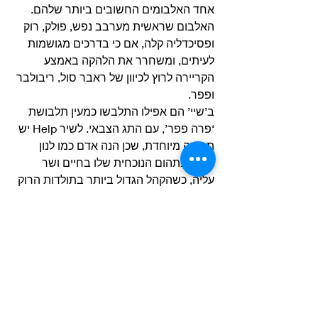
אחד האלבומים החשובים ביותר שלהם.
האלבום שראשית מערבב נפש, פולק, רוק 
ופסיכדליה קלה, אם כי בדרכים מגושמות 
לעיתים, ומשחרר את הלהקה באמצע 
הקריירה לרוץ לכיוון של ראבר סול, ריבולבר 
ופפר. 
ב’שיי’ הם אפילו התלבשו כמעין תלבושת 
‘פרה פפר’, עם התג הצבאי. לשיר Help יש 
תהודה מיוחדת, שכן הנה אדם כמו לנון 
בוהה בתהום הנוכחית שלו בחיים ושר 
עליה, כשהקהל הגדול ביותר בתולדות הרוק 
עד כה סוגד לו.
האירוניה לא הולכת לאיבוד, ועם כל 
השמחה מההופעה הזו, אין מקום לספק 
שברגע שהסתגלו לסוריאליזם של האירוע, 
הביטלס נהנו מאוד – זהו רגע בלוז מיילל 
ענק, המנון וידוי שעטוף במסווה בשלושה 
חלקים של מפתח ראשי, תופים קופצניים 
וקווי גיטרה מובילים של ג’ורג’ הריסון. 