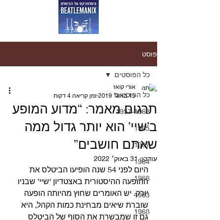
פוסט
כל הפוסטים
אורי קואז
כל הפוסטים
15 באוג׳ 2019
זמן קריאה 4 דקות
תרגום מאמר: “מדוע המופע
1957-1962
ב’שיי’ הוא יותר גדול ממה
1965
שאתם חושבים”
1967
עודכן:
31 באוק׳ 2022
1964
היום לפני 54 שנה הופיעו הביטלס את 
1966
ההופעה ההיסטורית באצטדיון ‘שיי’ שבניו 
יורק. יש האומרים שחוץ מהיותה הופעה 
1963
שוברת שיאים מבחינת כמות הקהל, היא 
1968
גם זו שמבשרת את הסוף של הביטלס 