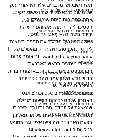
משהו שבקושי מדברים עליו, היו אזורי ענק 
פודקאסט - 1969 של הביטלס
של מושבים באצטדיון שהיו פשוט ריקים. 
אחת מהסיבות היתה שזהו עידן בו 
פודקאסט - השירים הזנוחים של הביטלס
הפסיכדליה הרימה ראש והפירוש היה 
פודקאסט - סדרת אלבומי הסולו
ירידה בשוק ה YA (יאנג אדולטס).
פרויקט הסולו של מקרטני
“אלינור ריגבי,” הרווקה עם הפנים בצנצנת 
ליד דלת הכניסה, חיה רחוק מהעולם של “I 
הביטלס וישראל
want to hold your hand” זה אומר פחות 
כלי נגינה
צרחות ונענועים בראש מארבעת 
המופטופס בפזמון. בנוסף, בארצות הברית 
פודקאסט - בריאן אפשטיין
בדיוק נודע שלנון אמר שהביטלס יותר 
פודקאסט - מסע הקסם המסתורי
פופולרים מאשר ישו. 
באוגוסט 1965, הביטלס זכו לצ’אנס 
ביטלמניקס מתארח
האחרון שלהם כלהקת הופעות מובילה 
פודקאסט - ארבעה גוונים של לבן
שנמצאת על המדף. הם נתנו סט-ליסטס 
פודקאסט - להקה מגומי
משובחים בשני המופעים של אד סאליבן 
בפעם האחרונה שהופיעו אצלו וגם במופע 
הטלויזה ב Blackpool night out.
בסוף החודש הם נקרעים ב Hollywood 