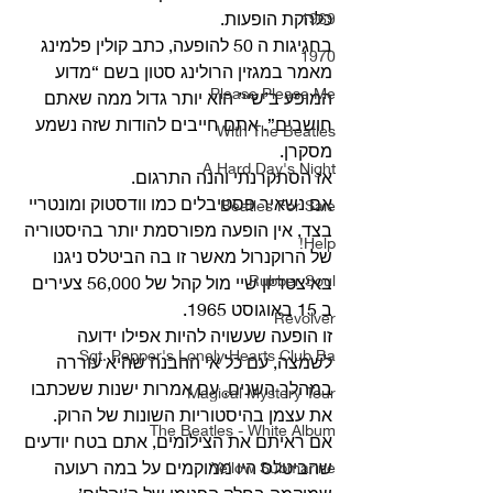
כלהקת הופעות.
1969
בחגיגות ה 50 להופעה, כתב קולין פלמינג 
1970
מאמר במגזין הרולינג סטון בשם “מדוע 
Please Please Me
המופע ב’שיי’ הוא יותר גדול ממה שאתם 
חושבים”. אתם חייבים להודות שזה נשמע 
With The Beatles
מסקרן.
A Hard Day's Night
אז הסתקרנתי והנה התרגום. 
אם נשאיר פסטיבלים כמו וודסטוק ומונטריי 
Beatles For Sale
בצד, אין הופעה מפורסמת יותר בהיסטוריה 
Help!
של הרוקנרול מאשר זו בה הביטלס ניגנו 
Rubber Soul
באיצטדיון שיי מול קהל של 56,000 צעירים 
ב 15 באוגוסט 1965.
Revolver
זו הופעה שעשויה להיות אפילו ידועה 
Sgt. Pepper's Lonely Hearts Club Ba
לשמצה, עם כל אי ההבנה שהיא עוררה 
במהלך השנים, עם אמרות ישנות ששכתבו 
Magical Mystery Tour
את עצמן בהיסטוריות השונות של הרוק. 
The Beatles - White Album
אם ראיתם את הצילומים, אתם בטח יודעים 
שהביטלס היו ממוקמים על במה רעועה 
Yellow Submarine