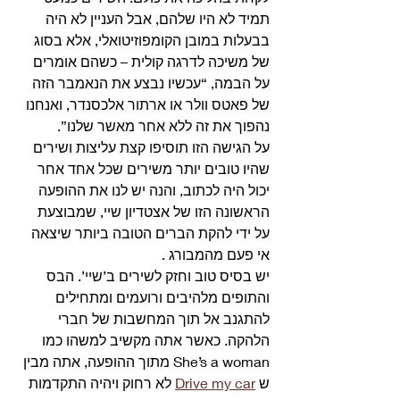
תמיד לא היו שלהם, אבל העניין לא היה 
בבעלות במובן הקומפוזיטואלי, אלא בסוג 
של משיכה לדרגה קולית – כשהם אומרים 
על הבמה, “עכשיו נבצע את הנאמבר הזה 
של פאטס וולר או ארתור אלכסנדר, ואנחנו 
נהפוך את זה ללא אחר מאשר שלנו”.
על הגישה הזו תוסיפו קצת עליצות ושירים 
שהיו טובים יותר משירים שכל אחד אחר 
יכול היה לכתוב, והנה יש לנו את ההופעה 
הראשונה הזו של אצטדיון שיי, שמבוצעת 
על ידי להקת הברים הטובה ביותר שיצאה 
אי פעם מהמבורג . 
יש בסיס טוב וחזק לשירים ב’שיי’. הבס 
והתופים מלהיבים ורועמים ומתחילים 
להתגנב אל תוך המחשבות של חברי 
הלהקה. כאשר אתה מקשיב למשהו כמו 
She’s a woman מתוך ההופעה, אתה מבין 
ש 
Drive my car
 לא רחוק ויהיה התקדמות 