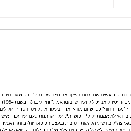
📻 הפודקאסט ביטלמניקס –
📻 הפ
פרק 147 - להקה מגומי | סדרה
על האלבום ראבר סול | פרק 7 -
ג'ורג'
המילה היא חומר טוב
ישר כח! טוב עשית שהבלטת בעיקר את הצד של הביץ' בויס שאכן היו הר
פחות ידועים במקומותינו באותן שנים קריטיות. אני יכול להעיד ש"בזמן אמת" (הייתי בן 13 בשנת 1964) 
 "נערי החוף" כפי שהם נקראו אז - ובעיקר את להיטי הסרף הקלילים.
בוודאי לא אמנותית, ל"חיפושיות". ועל הקרתנות שלנו יעיד זכרון אישי 
י צה"ל בין שתי הלהקות הטובות (בעצם הפופולריות) ביותר העמידו 
 מול חמישה לא של הביץ' בויס אלא של הטרמלוס - השוואה אומללה