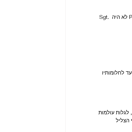
ג'ורג' מרטין אמר פעם: "ללא Rubber Soul לא היה Pet Sounds, וללא Pet Sounds לא היה Sgt. 
ד לחלומותיו 
 לגלות עולמות 
 הצליל 