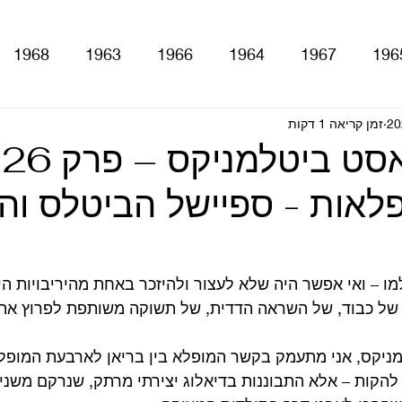
1968
1963
1966
1964
1967
196
זמן קריאה 1 דקות
With The Be
A Hard Day's Night
atles For Sale
פלאות - ספיישל הביטלס והב
stery Tour
Sgt. Pepper's Lonely Hearts Club Ba
Let It Be
Abbey Road
Yellow Submarine
למו – ואי אפשר היה שלא לעצור ולהיזכר באחת מהיריבויות הי
 של כבוד, של השראה הדדית, של תשוקה משותפת לפרוץ את ג
ם
טלוויזיה
רדיו
קטעים מתוך ספרים ומאמרים
יקס, אני מתעמק בקשר המופלא בין בריאן לארבעת המופלא
 להקות – אלא התבוננות בדיאלוג יצירתי מרתק, שנרקם משני 