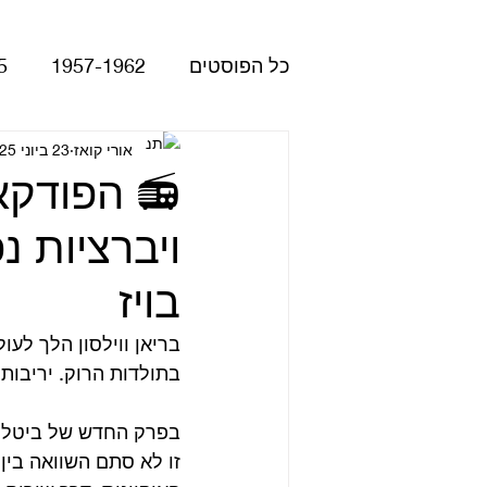
כל הפוסטים
1957-1962
5
Please Please Me
אורי קואז
23 ביוני 2025
atles
ויברציות נ
Revolver
Rubber Soul
בויז
The Beatles - White Album
בריאן ווילסון הלך לעו
בתולדות הרוק. יריבות
הופעות
קאברים
סרטי
בפרק החדש של ביטלמנ
זו לא סתם השוואה בין