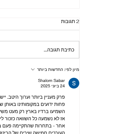
2 תגובות
כתיבת תגובה...
📻 הפודקאסט ביטלמניקס –
מיון לפי:
החדשות ביותר
פרק 148 - להקה מגומי | סדרה
Shalom Sabar
על האלבום ראבר סול | פרק 8
24 ביוני 2025
- מהפכנות באופק
פרק מעניין ביותר וערוך היטב. י
השמיעו ברדיו בארץ רק מעט משירי
אז לא נשמעה כל השוואה כזכור לי, 
אחר - בתחרות שהתקיימה פעם בגל
העורכים חמישה שירים של הביטלס