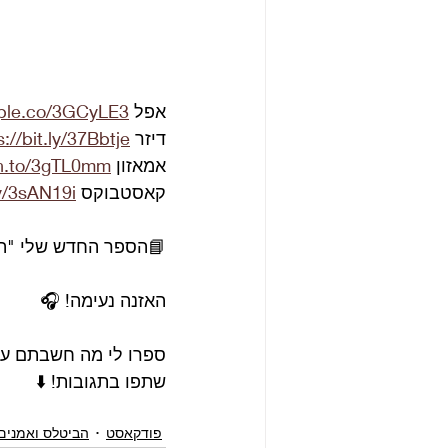
אפל 
pple.co/3GCyLE3
דיזר 
s://bit.ly/37Bbtje
אמאזון 
zn.to/3gTL0mm
קאסטבוקס 
ly/3sAN19i
📘הספר החדש שלי "הב
האזנה נעימה! 🎧
ספרו לי מה חשבתם ע
שתפו בתגובות! ⬇️
פודקאסט
הביטלס ואמנים