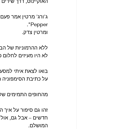
האוקיינוס, דרך שירים 
Pepper".
ומרטין צדק.
ללא ההרמוניות של הביץ
לא היו מעיזים לחלום כ
בואו לצאת איתי למסע –
על כתיבת הסימפוניה 
מהחופים התמימים של "Surfin' USA" ועד העומק הרגשי של Pet Sounds ו-
זהו גם סיפור על איך ה
חדשים – אבל גם, אולי
המושלם.