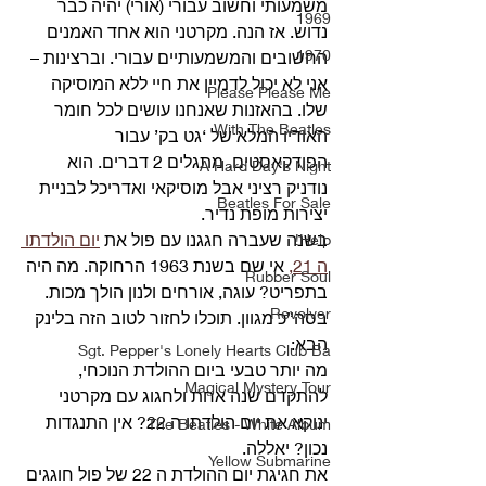
משמעותי וחשוב עבורי (אורי) יהיה כבר 
1969
נדוש. אז הנה. מקרטני הוא אחד האמנים 
1970
החשובים והמשמעותיים עבורי. וברצינות – 
אני לא יכול לדמיין את חיי ללא המוסיקה 
Please Please Me
שלו. בהאזנות שאנחנו עושים לכל חומר 
With The Beatles
האודיו המלא של ‘גט בק’ עבור 
הפודקאסטים, מתגלים 2 דברים. הוא 
A Hard Day's Night
נודניק רציני אבל מוסיקאי ואדריכל לבניית 
Beatles For Sale
יצירות מופת נדיר. 
בשנה שעברה חגגנו עם פול את 
יום הולדתו 
Help!
ה 21,
 אי שם בשנת 1963 הרחוקה. מה היה 
Rubber Soul
בתפריט? עוגה, אורחים ולנון הולך מכות. 
Revolver
בסה”כ מגוון. תוכלו לחזור לטוב הזה בלינק 
הבא: 
Sgt. Pepper's Lonely Hearts Club Ba
מה יותר טבעי ביום ההולדת הנוכחי, 
Magical Mystery Tour
להתקדם שנה אחת ולחגוג עם מקרטני 
ינוקא את יום הולדתו ה 22? אין התנגדות 
The Beatles - White Album
נכון? יאללה. 
Yellow Submarine
את חגיגת יום ההולדת ה 22 של פול חוגגים 