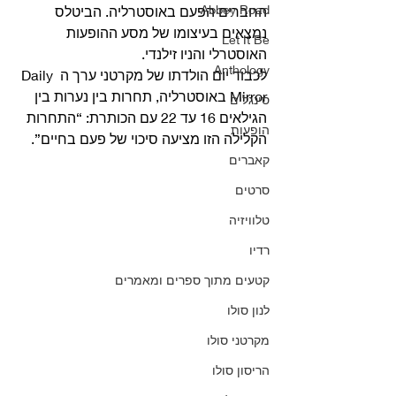
Abbey Road
החברים הפעם באוסטרליה. הביטלס 
נמצאים בעיצומו של מסע ההופעות 
Let It Be
האוסטרלי והניו זילנדי.
Anthology
לכבוד יום הולדתו של מקרטני ערך ה Daily 
Mirror באוסטרליה, תחרות בין נערות בין 
סינגלים
הגילאים 16 עד 22 עם הכותרת: “התחרות 
הופעות
הקלילה הזו מציעה סיכוי של פעם בחיים”. 
קאברים
סרטים
טלוויזיה
רדיו
קטעים מתוך ספרים ומאמרים
לנון סולו
מקרטני סולו
הריסון סולו