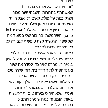
סיפרה: 
“זה היה רעיון של אחותי בת ה 11 
שאשתתף בתחרות. חשבתי שזה מכור 
ושרק בנות של פוליטיקאים יזכו אבל הייתי 
משועממת ביום ראשון ושלחתי 2 קופונים. 
קראתי בדיוק את ספרו של ג’ון [in his own 
write] והשתמשתי בחיבור שלי בסוג דומה 
של שפה. הרגשתי קצת טיפשית לגבי זה לכן 
לא סיפרתי כלום לחבריי.
לאחר שבוע אמי הגיעה לבית הספר לומר 
לי שהגעתי לגמר ושאני צריכה להגיע לראיון 
ב’מירור’. מהרנו לעיר כדי לסדר את שערי 
ואז נדחפתי לתוך חדר ב’מירור’ שהיה מלא 
בגברים. דרק טיילור היה שם אבל רוב 
השאלות נשאלו על ידי דייב אלן – קומיקאי 
אירי. הם שאלו מדוע נכנסתי לתחרות 
ועניתי שלא היה לי משהו טוב יותר לעשות 
באותו הזמן. זה בטח שעשע אותם כי 
נבחרתי על פני המון בנות עשירות שיצאו 