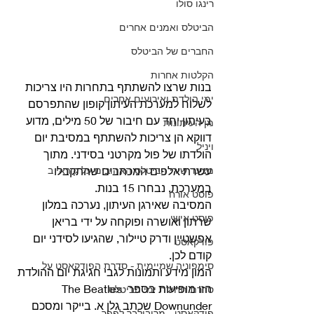
רינגו סולו
הביטלס ואמנים אחרים
החברים של הביטלס
הקלטות אחרות
בנות שרצו להשתתף בתחרות היו צריכות 
ימי הולדת ואירועים אחרים
לשלוח למערכת העיתון קופון שהתפרסם 
בעיתון יחד עם חיבור של 50 מילים, מדוע 
מן העיתונות
דווקא הן צריכות להשתתף במסיבת יום 
ויניל
הולדתו של פול מקרטני בסידני. מתוך 
מצעד שירי הביטלס האהובים על קוראי ב
עשרת אלפים המכתבים שהתקבלו 
במערכת, נבחרו 15 בנות. 
פוסט אורח
המסיבה שאירגן העיתון, נערכה במלון 
פוסט אישי
שרתון ואושרה ופוקחה על ידי בריאן 
אפשטיין ודרק טיילור, שהגיעו לסידני יום 
פודקאסט
קודם לכן.
סימפוניה שמיימית - סדרת הפודקאסט על
המון מידע ותמונות לגבי חגיגת יום ההולדת 
הזו מופיעות בספר The Beatles 
סדרת תחילת ימי הביטלס
Downunder שכתב גלן א. בייקר ומסכם 
פודקאסט - מריבולבר לפפר