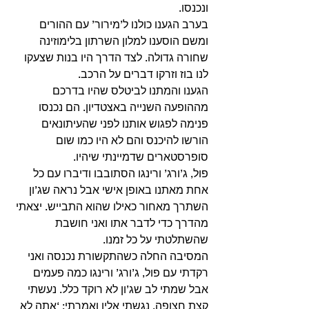
ונכנסו.
בערב הגענו כולנו ל’מירור’ עם ההורים 
ומשם הוסענו למלון השרתון בלימוזינה 
שחורה גדולה. לצד הדרך היו בנות שצעקו 
לנו בוז וזרקו דברים על הרכב.
הגענו והמתנו לביטלס שהיו בדרכם 
מההופעה השנייה באצטדיון. הם נכנסו 
פנימה לפגוש אותנו לפני שהעיתונאים 
הורשו להיכנס והם לא היו כמו שום 
סופרסטארים שדמיינתי שיהיו.
פול, ג’ורג’ ורינגו הסתובבו ודיברו עם כל 
אחת מאתנו באופן אישי אבל נראה שג’ון 
השתרך מאחור כאילו שהוא התבייש. יצאתי 
מהדרך כדי לדבר אתו ואני חושבת 
שהשתלטתי על כל זמנו.
המסיבה החלה כשהתקשורת נכנסה ואני 
רקדתי עם פול, ג’ורג’ ורינגו כמה פעמים 
אבל שמתי לב שג’ון לא רוקד כלל. נעשתי 
קצת חצופה, נגשתי אליו ואמרתי: ‘אתה לא 