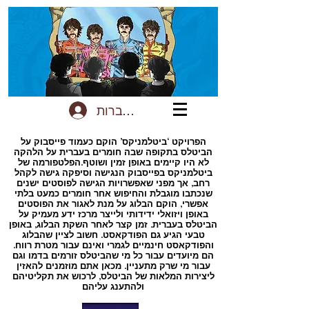
להתחברות
הפרויקט ‘ביטלמניקס’ הוקם כעמוד פייסבוק על
הביטלס בתקופה שבה חומרים בעברית על הלהקה
לא היו קיימים באופן זמין ושוטף.הפלטפורמה של
ביטלמניקס בפייסבוק הנגישה וסיפקה גישה לקהל
רחב, אך מפני שאפשרויות הגישה לפוסטים ישנים
שנכתבו מוגבלת והחיפוש אחר חומרים כמעט בלתי
אפשרי, הוקם הבלוג על מנת לאגור את הפוסטים
באופן ויזואלי ידידותי ולייצר מרכז ידע מעמיק על
הביטלס בעברית. זמן קצר לאחר השקת הבלוג, באופן
טבעי הגיע גם הפודקאסט. חשוב לציין שהבלוג
והפודקאסט חינמיים לגמרי ואינם עבור מטרת רווח.
הם מיועדים עבור כל מי שהביטלס זורמים בדמו וגם
עבור מי שרק מתעניין. מכאן אתם מוזמנים להאזין
ליצירות המלאות של הביטלס, לרכוש את תקליטיהם
ולהתענג עליהם