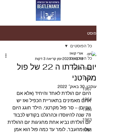
פוסט
כל הפוסטים
אורי קואז
כל הפוסטים
18 ביוני 2020
זמן קריאה 3 דקות
יום הולדתו ה 22 של פול
1957-1962
מקרטני
1965
עודכן:
30 באוק׳ 2022
1967
היום יום הולדת לאחד והיחיד (אלא אם 
1964
אתם מאמינים בתאוריית הכפיל ואז יש 
שניים) – סר פול מקרטני. הילד חוגג היום 
1966
78 שנה להיווסדו וכהרגלנו בקודש לכבוד 
1963
יום הולדתו נביא אחת מחגיגות יום ההולדת 
שלו מהעבר. לומר עד כמה פול הוא אמן 
1968