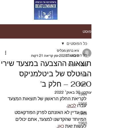
פוסט
כל הפוסטים
גיא ברמן מכליס
כל הפוסטים
6 באוג׳ 2020
זמן קריאה 21 דקות
תוצאות ההצבעה במצעד שירי
1957-1962
הביטלס של ביטלמניקס
1965
2020 – חלק ב’
1967
עודכן:
30 באוק׳ 2022
1964
לקריאת החלק הראשון של תוצאות המצעד 
1966
עברו 
לכאן
.
אם עדיין לא האזנתם לפרק הפודקאסט 
1963
המיוחד שהקדשנו למצעד, אתם יכולים 
1968
לעשות זאת 
כאן
. 