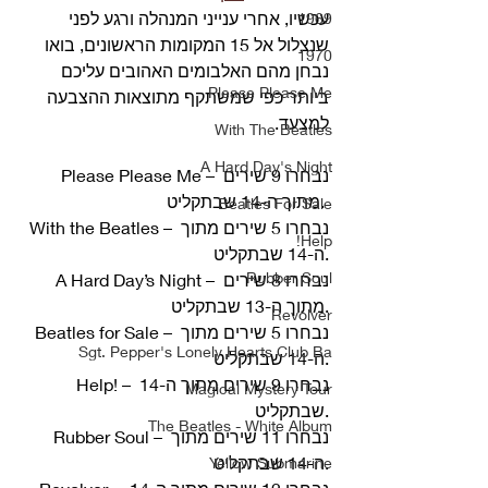
עכשיו, אחרי ענייני המנהלה ורגע לפני 
1969
שנצלול אל 15 המקומות הראשונים, בואו 
1970
נבחן מהם האלבומים האהובים עליכם 
Please Please Me
ביותר כפי שמשתקף מתוצאות ההצבעה 
למצעד. 
With The Beatles
A Hard Day's Night
Please Please Me – נבחרו 9 שירים 
מתוך ה-14 שבתקליט. 
Beatles For Sale
With the Beatles – נבחרו 5 שירים מתוך 
Help!
ה-14 שבתקליט.
Rubber Soul
A Hard Day’s Night – נבחרו 8 שירים 
מתוך ה-13 שבתקליט.
Revolver
Beatles for Sale – נבחרו 5 שירים מתוך 
Sgt. Pepper's Lonely Hearts Club Ba
ה-14 שבתקליט.
Help! – נבחרו 9 שירים מתוך ה-14 
Magical Mystery Tour
שבתקליט.
The Beatles - White Album
Rubber Soul – נבחרו 11 שירים מתוך 
ה-14 שבתקליט.
Yellow Submarine