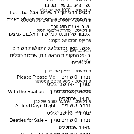
שהופיעו בו, שזה מכובד.
פודקאסט - 1969 של הביטלס
Let it be הכניס 11 מתוך 12 שירים, אבל 
אם תסכימו איתי ש”מגי מיי” הוא לא באמת 
פודקאסט - השירים הזנוחים של הביטלס
שיר, אז גם הוא זוכה 
פודקאסט - סדרת אלבומי הסולו
לכבוד של הכנסת כל שירי האלבום למצעד.
פרויקט הסולו של מקרטני
עכשיו בואו ונסתכל על התפלגות השירים 
הביטלס וישראל
ב-20 המקומות הראשונים, שכזכור כוללים 
כלי נגינה
38 שירים: 
פודקאסט - בריאן אפשטיין
Please Please Me – נבחרו 0 שירים 
פודקאסט - מסע הקסם המסתורי
מתוך ה-14 שבתקליט.
With the Beatles – נבחרו 1 שירים מתוך 
ביטלמניקס מתארח
ה-14 שבתקליט.
פודקאסט - ארבעה גוונים של לבן
A Hard Day’s Night – נבחרו 3 שירים 
פודקאסט - להקה מגומי
מתוך ה-13 שבתקליט.
Beatles for Sale – נבחרו 0 שירים מתוך 
ה-14 שבתקליט.