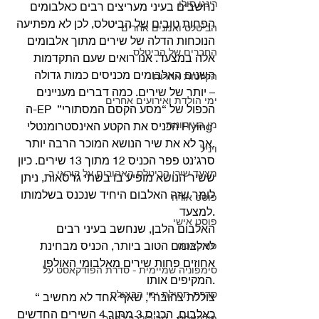
רינגו סולו
נחשבים בעיני מעריצים רבים כאלבומים 
הפחות טובים של הביטלס, לכן לא מפתיעה 
הביטלס ואמנים אחרים
הנוכחות הדלה של שירים מתוך אלבומים 
החברים של הביטלס
אלה במצעד. אנו רואים שעם התקדמות 
השנים האלבומים מכניסים כמות גדולה 
הקלטות אחרות
יותר של שירים. כמה דברים מעניינים –
ימי הולדת ואירועים אחרים
ה-EP הכפול של “מסע הקסם המסתורי” 
מן העיתונות
הכניס את הקטע האינסטרומנטלי Flying 
אך לא את שיר הנושא המוכר הרבה יותר.
ויניל
סרג’נט פפר הכניס 12 מתוך 13 שירים. כיון 
מצעד שירי הביטלס האהובים על קוראי ב
ששיר הנושא מופיע בו בשתי גרסאות, ניתן 
לומר שזה האלבום היחיד שנכנס בשלמותו 
פוסט אורח
למצעד.
פוסט אישי
האלבום הלבן, שנחשב בעיני רבים 
לאלבומם הטוב ביותר, הכניס מבחינת 
פודקאסט
אחוזים פחות שירים מאלבומי האולפן 
סימפוניה שמיימית - סדרת הפודקאסט על
המקיפים אותו.
סדרת תחילת ימי הביטלס
“צוללת צהובה”, שאף אחד לא מחשיב 
כאלבום, הכניס 3 מתוך 4 השירים החדשים 
פודקאסט - מריבולבר לפפר