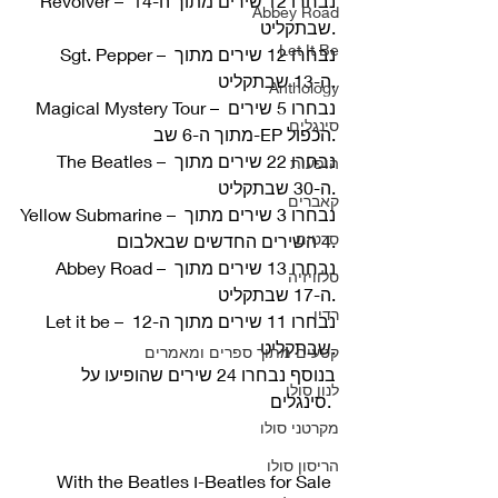
Revolver – נבחרו 12 שירים מתוך ה-14 
Abbey Road
שבתקליט.
Let It Be
Sgt. Pepper – נבחרו 12 שירים מתוך 
ה-13 שבתקליט.
Anthology
Magical Mystery Tour – נבחרו 5 שירים 
סינגלים
מתוך ה-6 שב-EP הכפול.
The Beatles – נבחרו 22 שירים מתוך 
הופעות
ה-30 שבתקליט.
קאברים
Yellow Submarine – נבחרו 3 שירים מתוך 
סרטים
4 השירים החדשים שבאלבום.
Abbey Road – נבחרו 13 שירים מתוך 
טלוויזיה
ה-17 שבתקליט.
רדיו
Let it be – נבחרו 11 שירים מתוך ה-12 
שבתקליט.
קטעים מתוך ספרים ומאמרים
בנוסף נבחרו 24 שירים שהופיעו על 
לנון סולו
סינגלים. 
מקרטני סולו
הריסון סולו
With the Beatles ו-Beatles for Sale 