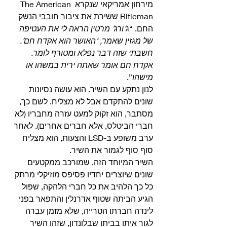
מירחון אמריקאי שנקרא The American 
Rifleman ששירת את ציבור חובבי הנשק 
החם. “
ג’ורג’ מרטין הראה לי את העטיפה 
של מגזין שאמר, ‘האושר הוא אקדח חם’. 
חשבתי שזה דבר נפלא ומטורף לומר. 
אקדח חם אומר שאתה ירית במשהו או 
מישהו
”. 
לנון נתקע עם השיר. הוא עושה נסיונות 
שונים להתקדם אבל לא מצליח. לשם כך, 
מסתבר, הוא זקוק למעט עזרה מחבריו (לא 
חברי הביטלס, אלא חברים אחרים). לאחר 
ערב משופע ב-LSD והצעות, הוא מצליח 
סוף סוף לגמור את השיר. 
השיר המיוחד הזה, שמורכב ממקטעים 
שונים שיוצרים יחדיו פסיפס מוזיקלי מרתק 
כל כך הלהיב את כל חברי הלהקה, שפול 
הגיע הביתה שטוף אדרנלין והתפאר בפני 
לינדה חברתו הטרייה, שלא מזמן עברה 
לגור איתו בביתו שבלונדון, שזהו השיר 