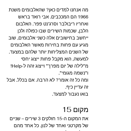
מה אנחנו למדים כאן? שהאלבומים משנת 
1966 הם המככבים. אבי רואד בראש 
ואחריו ריבולבר וסרג’נט פפר. האלבום 
הלבן, שכמות השירים שבו כפולה ולכן 
ייחשב בחישובים אלה כשני אלבומים, שוב 
מגיע עם פחות בחירות מאשר האלבומים 
של השנים המצליחות יותר שלהם במצעד. 
למעשה, הוא מקבל פחות ייצוג יחסי 
מ”לילה של יום מפרך” וייצוג זהה ל-Help! 
ו”נשמה מגומי”.
ומה כל זה אומר? לא הרבה. אם בכלל. אבל 
זה עדיין כיף. 
בואו נעבור למצעד. 
מקום 15 
את המקום ה-15 חולקים 3 שירים – שניים 
של מקרטני ואחד של לנון. כל אחד מהם 