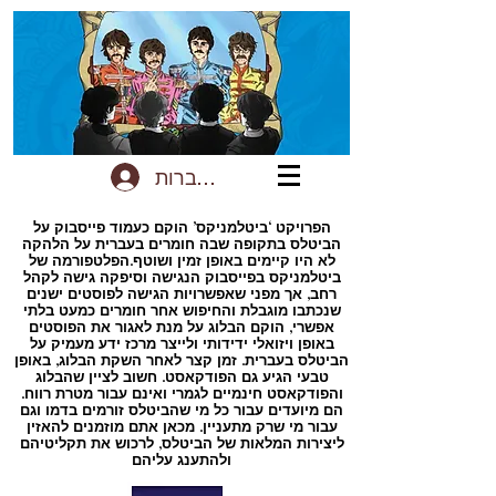
להתחברות
הפרויקט ‘ביטלמניקס’ הוקם כעמוד פייסבוק על
הביטלס בתקופה שבה חומרים בעברית על הלהקה
לא היו קיימים באופן זמין ושוטף.הפלטפורמה של
ביטלמניקס בפייסבוק הנגישה וסיפקה גישה לקהל
רחב, אך מפני שאפשרויות הגישה לפוסטים ישנים
שנכתבו מוגבלת והחיפוש אחר חומרים כמעט בלתי
אפשרי, הוקם הבלוג על מנת לאגור את הפוסטים
באופן ויזואלי ידידותי ולייצר מרכז ידע מעמיק על
הביטלס בעברית. זמן קצר לאחר השקת הבלוג, באופן
טבעי הגיע גם הפודקאסט. חשוב לציין שהבלוג
והפודקאסט חינמיים לגמרי ואינם עבור מטרת רווח.
הם מיועדים עבור כל מי שהביטלס זורמים בדמו וגם
עבור מי שרק מתעניין. מכאן אתם מוזמנים להאזין
ליצירות המלאות של הביטלס, לרכוש את תקליטיהם
ולהתענג עליהם