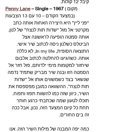
קיבל 12 קולות. 
 (מקום 
 – Single – 1967
Penny Lane
במצעד הקודם – 10 עם 13 הצבעות) 
“פני ליין” היא היצירה האחות אותה כתב 
מקרטני אל מול “שדות תות לנצח” של לנון. 
אותה סמטה הופיעה לראשונה אצל 
הביטלס כשלנון ניסה לכתוב שיר אישי. 
התוצאה הסופית, In my life, לא כללה 
אותה. כשהגיעו להחלטה לכתוב אלבום 
שיחזור למקומות מימי ילדותם, פול חזר אל 
הסמטה הזו ובנה שיר מבריק שתמיד נדמה 
שנשאר בצד כשמשווים אותו אל “שדות 
תות לנצח”. ההשוואה כמובן מפספסת את 
השיר, כיוון שזה כמו להשוות תפוז ותפוח. 
תוכלו לטעון שמה שכתבתי כרגע חותר 
תחת כל קיום המצעד הזה. נכון. אבל ככה 
זה בים החורים.
כמה יפה המבנה של מילות השיר הזה. אנו 