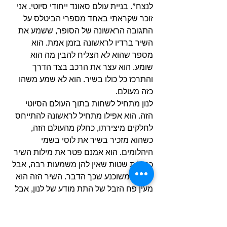
לנצח”. בניית עולם סאונד ייחודי סיוטי. אני 
זוכר שקראתי באחד מספרי הביטלס על 
התגובה הראשונה של הסופר, ששמע את 
השיר ברדיו לראשונה בזמן אמת. הוא 
מספר שהוא לא הצליח להבין מה הוא 
שומע. הוא עצר את הרכב בצד הדרך 
והתרכז כל כולו בשיר. הוא לא שמע משהו 
כזה מעולם.  
לנון מתחיל לשחות בתוך העולם הסיוטי 
הזה. הוא אפילו מתחיל לראשונה להתייחס 
לחלקים מיצירתו, כחלק מהעולם הזה, 
כשהוא מזכיר בשיר את לוסי בשמי 
היהלומים. הוא אמנם פטר את מילות השיר 
כמילות שטות שאין להן משמעות רבה, אבל 
אני לא משוכנע שכך הדבר. השיר הזה הוא 
מעין פח הזבל של התת מודע של לנון, אבל 
לא במובן השלילי. בנוסף, אפשר להבין 
מציטוט של לנון שלא יכול להיות שהכל היה 
חסר משמעות: “
את השורה הראשונה 