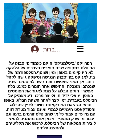
להתחברות
הפרויקט ‘ביטלמניקס’ הוקם כעמוד פייסבוק על
הביטלס בתקופה שבה חומרים בעברית על הלהקה
לא היו קיימים באופן זמין ושוטף.הפלטפורמה של
ביטלמניקס בפייסבוק הנגישה וסיפקה גישה לקהל
רחב, אך מפני שאפשרויות הגישה לפוסטים ישנים
שנכתבו מוגבלת והחיפוש אחר חומרים כמעט בלתי
אפשרי, הוקם הבלוג על מנת לאגור את הפוסטים
באופן ויזואלי ידידותי ולייצר מרכז ידע מעמיק על
הביטלס בעברית. זמן קצר לאחר השקת הבלוג, באופן
טבעי הגיע גם הפודקאסט. חשוב לציין שהבלוג
והפודקאסט חינמיים לגמרי ואינם עבור מטרת רווח.
הם מיועדים עבור כל מי שהביטלס זורמים בדמו וגם
עבור מי שרק מתעניין. מכאן אתם מוזמנים להאזין
ליצירות המלאות של הביטלס, לרכוש את תקליטיהם
ולהתענג עליהם