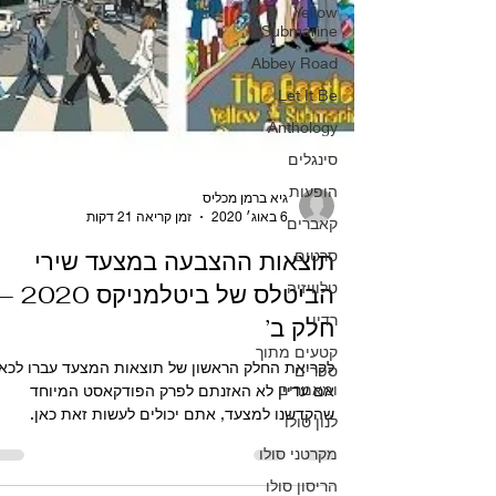
Yellow
Submarine
Abbey Road
Let It Be
Anthology
סינגלים
הופעות
קאברים
גיא ברמן מכליס
6 באוג׳ 2020
זמן קריאה 21 דקות
סרטים
תוצאות ההצבעה במצעד שירי
טלוויזיה
הביטלס של ביטלמניקס 2020
רדיו
חלק ב’
קטעים מתוך
ספרים
ומאמרים
לקריאת החלק הראשון של תוצאות המצעד עברו לכאן
אם עדיין לא האזנתם לפרק הפודקאסט המיוחד
לנון סולו
שהקדשנו למצעד, אתם יכולים לעשות זאת כאן.
מקרטני סולו
עכשיו,...
הריסון סולו