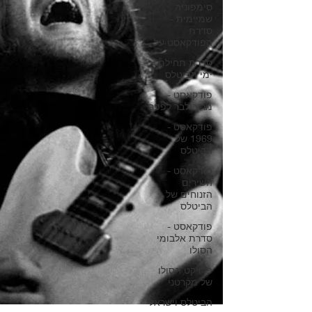
סימפוניה
שמיימית -
סדרת
הפודקאסט על
סדרת תחילת
ימי הביטלס
פודקאסט -
מריבולבר לפפר
פודקאסט -
1969 של
הביטלס
פודקאסט -
השירים
הזנוחים של
הביטלס
פודקאסט -
סדרת אלבומי
הסולו
פרויקט הסולו
של מקרטני
הביטלס וישראל