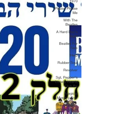
1970
Please Please
Me
With The
Beatles
A Hard Day's
Night
Beatles For
Sale
Help!
Rubber Soul
Revolver
Sgt. Pepper's
Lonely Hearts
Club Ba
Magical
Mystery Tour
The Beatles -
White Album