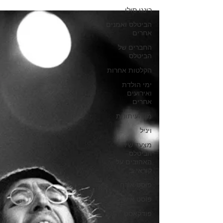
רינגו סולו
הביטלס ואמנים
אחרים
החברים של
הביטלס
הקלטות אחרות
ימי הולדת
ואירועים
אחרים
מן העיתונות
ויניל
מצעד שירי
הביטלס
האהובים על
קוראי ב
פוסט אורח
פוסט אישי
פודקאסט