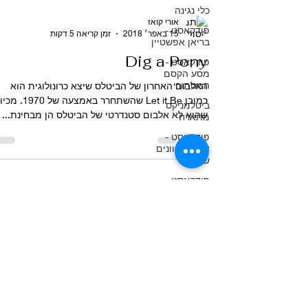
כלי נגינה
פודקאסט -
בריאן אפשטיין
אורי קואז
פודקאסט -
15 באפר׳ 2018
זמן קריאה 5 דקות
מסע הקסם
המסתורי
Dig a Pony
ביטלמניקס
מתארח
האלבום האחרון של הביטלס שיצא כרונולוגית הוא
פודקאסט -
כמובן Let it Be שהשתחרר באמצעה של 1970
ארבעה גוונים
שהוא לא אלבום סטנדרטי של הביטלס הן מבחינת...
של לבן
פודקאסט -
להקה מגומי