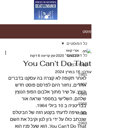
פוסט
כל הפוסטים
אורי קואז
כל הפוסטים
23 בפבר׳ 2020
זמן קריאה 6 דקות
You Can’t Do That
1957-1962
עודכן:
16 במרץ 2024
1965
לאחר תקופה לא קצרה בה עסקנו בדברים 
1967
אחרים, נחזור היום לפרסם פוסט חדש 
ונוצץ, על שיר מתוך אלבום הפופ הנוצץ 
1964
שלהם, השלישי במספר שראה אור 
1966
בבריטניה ב 10 ביולי 1964.
מה שיפה לדעתי בקטע הזה של הביטלס 
1963
שנכתב כולו על ידי ג’ון לנון וקיבל את השם 
1968
You Can’t Do That, הוא שעל פניו הוא 