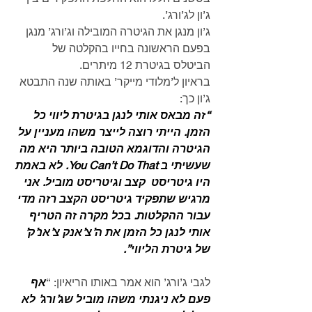
ג’ון לג’ורג’.
ג’ון מנגן את הגיטרה המובילה וג’ורג’ מנגן 
בפעם הראשונה בחייו בהקלטה של 
הביטלס בגיטרת 12 מיתרים.
בראיון ל’מלודי מייקר’ באותה שנה התבטא 
ג’ון כך:
“זה מבאס אותי לנגן בגיטרת ליווי כל 
הזמן. הייתי רוצה לייצר משהו מעניין על 
הגיטרה והדוגמא הטובה ביותר היא מה 
שעשיתי ב You Can’t Do That. לא באמת 
היו גיטריסט  קצב וגיטריסט מוביל. אני 
מרגיש שתפקיד גיטריסט הקצב רזה מדי 
עבור ההקלטות. בכל מקרה זה הטריף 
אותי לנגן כל הזמן את ה’צ’אנק צ’אנ’ק’ 
של גיטרת הליווי”.
לגבי ג’ורג’ הוא אמר באותו הריאיון: “
אף 
פעם לא ניגנתי משהו מוביל שג’ורג’ לא 