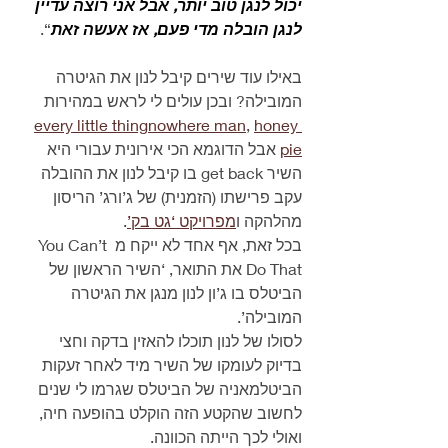
יכול לנגן טוב יותר, אבל אני רוצה עדיין 
לנגן הובלה מדי פעם, אז אעשה זאת
“.
באילו עוד שירים קיבל לנון את הגיטרה 
המובילה? ובכן עולים לי לראש במהירות 
every little thing
nowhere man
, 
honey 
pie
 אבל הדוגמא הכי אירונית עבורי היא 
השיר get back בו קיבל לנון את ההובלה 
עקב פרישתו (הזמנית) של ג’ורג’ הריסון 
מהלהקה ו
מפרויקט ‘גט בק’
.
בכל זאת, אף אחד לא ייקח מ You Can’t 
Do That את התואר, ‘השיר הראשון של 
הביטלס בו ג’ון לנון מנגן את הגיטרה 
המובילה’.
לסולו של לנון תוכלו להאזין בדקה וחצי 
בדיוק לעומקו של השיר מיד לאחר זעקות 
הביטלמאניה של הביטלס שגרמו לי שנים 
לחשוב שהקטע הזה הוקלט בהופעה חיה, 
ואולי לכך הייתה הכוונה.