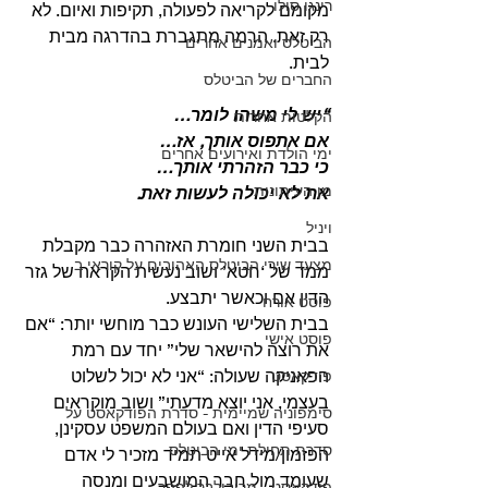
רינגו סולו
מקומם לקריאה לפעולה, תקיפות ואיום. לא 
רק זאת. הרמה מתגברת בהדרגה מבית 
הביטלס ואמנים אחרים
לבית.
החברים של הביטלס
“יש לי משהו לומר…
הקלטות אחרות
אם אתפוס אותך, אז…
ימי הולדת ואירועים אחרים
כי כבר הזהרתי אותך…
מן העיתונות
את לא יכולה לעשות זאת.
ויניל
בבית השני חומרת האזהרה כבר מקבלת 
מצעד שירי הביטלס האהובים על קוראי ב
ממד של ‘חטא’ ושוב נעשית הקראה של גזר 
הדין אם וכאשר יתבצע.
פוסט אורח
בבית השלישי העונש כבר מוחשי יותר: “אם 
פוסט אישי
את רוצה להישאר שלי” יחד עם רמת 
הפאניקה שעולה: “אני לא יכול לשלוט 
פודקאסט
בעצמי, אני יוצא מדעתי” ושוב מוקראים 
סימפוניה שמיימית - סדרת הפודקאסט על
סעיפי הדין ואם בעולם המשפט עסקינן, 
סדרת תחילת ימי הביטלס
הפזמון/מידל אייט תמיד מזכיר לי אדם 
שעומד מול חבר המושבעים ומנסה 
פודקאסט - מריבולבר לפפר