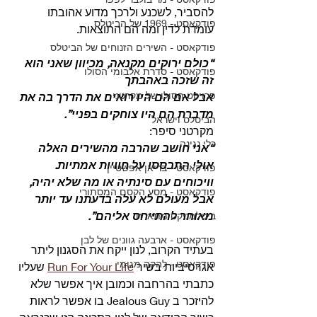
להסביר, לשכנע ולרכך מדוע אהובתו 
פודקאסט - 1969 של הביטלס
עומדת לדין ומה הם התוצאות.
פודקאסט - השירים הזנוחים של הביטלס
“כולם ירוקים מקנאה, מכיוון שאני הוא 
פודקאסט - סדרת אלבומי הסולו
זה שזכה באהבתך
פרויקט הסולו של מקרטני
אבל אם הם היו רואים את הדרך בה את 
מדברת הם היו צוחקים בפניי”.
הביטלס וישראל
מקרטני סיפר:
כלי נגינה
“אני חושב שהרבה מהשירים האלה 
אולי התבססו על חוויות אמתיות. 
פודקאסט - בריאן אפשטיין
וויכוחים עם סינתיה או מה שלא יהיה, 
פודקאסט - מסע הקסם המסתורי
אבל מעולם לא עלה בדעתנו עד יותר 
מאוחר להתייחס אליהם”.
ביטלמניקס מתארח
פודקאסט - ארבעה גוונים של לבן
בעתיד הקרוב, לנון ייקח את הסגנון ליתר 
פודקאסט - להקה מגומי
אגרסיביות בשיר 
Run For Your Life
 שעליו 
כתבתי בהרחבה וכמובן איך אפשר שלא 
להיזכר ב Jealous Guy בו אפשר לראות 