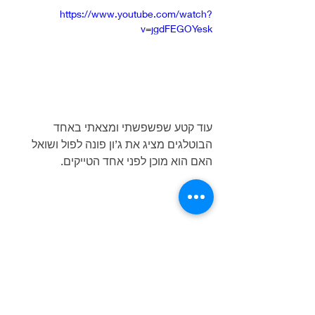
https://www.youtube.com/watch?
v=jgdFEGOYesk
עוד קטע שפשפשתי ומצאתי באחד 
הבוטלגים מציג את ג’ון פונה לפול ושואל 
האם הוא מוכן לפני אחד הטייקים.
לאחר הקלטת טרק הבסיס, התקבלה 
ההחלטה להוסיף את קולות הרקע הנפלאים 
של פול וג’ורג’ וכך בטייק האחרון שוב 
בגרסת לייב, שרים ומבצעים כולם את 
הגרסה אותה אנחנו אוהבים ומכירים.