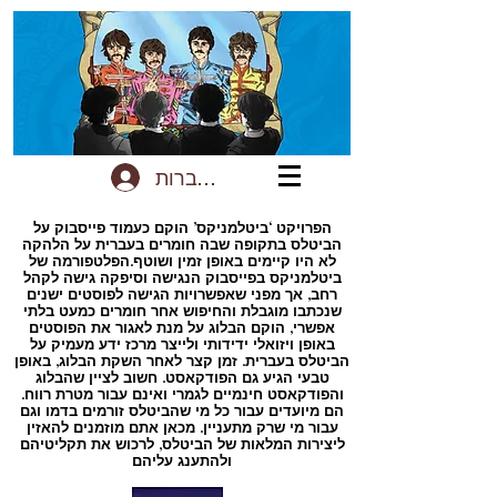
להתחברות
הפרויקט ‘ביטלמניקס’ הוקם כעמוד פייסבוק על
הביטלס בתקופה שבה חומרים בעברית על הלהקה
לא היו קיימים באופן זמין ושוטף.הפלטפורמה של
ביטלמניקס בפייסבוק הנגישה וסיפקה גישה לקהל
רחב, אך מפני שאפשרויות הגישה לפוסטים ישנים
שנכתבו מוגבלת והחיפוש אחר חומרים כמעט בלתי
אפשרי, הוקם הבלוג על מנת לאגור את הפוסטים
באופן ויזואלי ידידותי ולייצר מרכז ידע מעמיק על
הביטלס בעברית. זמן קצר לאחר השקת הבלוג, באופן
טבעי הגיע גם הפודקאסט. חשוב לציין שהבלוג
והפודקאסט חינמיים לגמרי ואינם עבור מטרת רווח.
הם מיועדים עבור כל מי שהביטלס זורמים בדמו וגם
עבור מי שרק מתעניין. מכאן אתם מוזמנים להאזין
ליצירות המלאות של הביטלס, לרכוש את תקליטיהם
ולהתענג עליהם