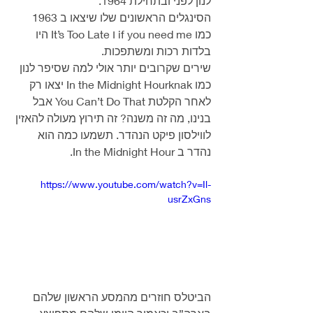
לנון לפני ובתחילת 1964.
הסינגלים הראשונים שלו שיצאו ב 1963 
כמו if you need me ו It’s Too Late היו 
בלדות רכות ומשתפכות.
שירים שקרובים יותר אולי למה שסיפר לנון 
כמו In the Midnight Hourknak יצאו רק 
לאחר הקלטת You Can’t Do That אבל 
בנינו, מה זה משנה? זה תירוץ מעולה להאזין 
לווילסון פיקט הנהדר. תשמעו כמה הוא 
נהדר ב In the Midnight Hour.
https://www.youtube.com/watch?v=Il-
usrZxGns
הביטלס חוזרים מהמסע הראשון שלהם 