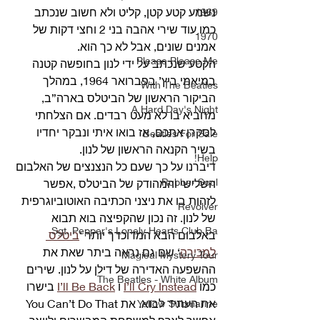
נשמע קטע קטן, קליט ולא חשוב שנכתב 
1969
כמו עוד שירי אהבה בני 2 וחצי דקות של 
1970
אמנים שונים, אבל לא כך הוא.
Please Please Me
הקטע שנכתב על ידי לנון בחופשה קטנה 
במיאמי ביץ’ בפברואר 1964, במהלך 
With The Beatles
הביקור הראשון של הביטלס בארה”ב, 
A Hard Day's Night
מחביא בו לא מעט רבדים. אם הצלחתי 
לסקרן אתכם, אז בואו איתי ונבקר יחדיו 
Beatles For Sale
בשיר הקנאה הראשון של לנון.
Help!
דיברנו על כך שעם כל הנצנצים של האלבום 
Rubber Soul
השלישי והמהודק של הביטלס ,אפשר 
לזהות בו את ניצני הכתיבה האוטוביוגרפית 
Revolver
של לנון. זה נכון שהקפיצה בוא תבוא 
Sgt. Pepper's Lonely Hearts Club Ba
באלבום הבא המדוכדך יותר ‘
ביטלס 
למכירה
‘ שם גם נראה ביתר שאת את 
Magical Mystery Tour
ההשפעה האדירה של דילן על לנון. שירים 
The Beatles - White Album
כמו 
I’ll Cry Instead
 ו 
I’ll Be Back
 בישרו 
את העתיד לבוא. את You Can’t Do That 
Yellow Submarine