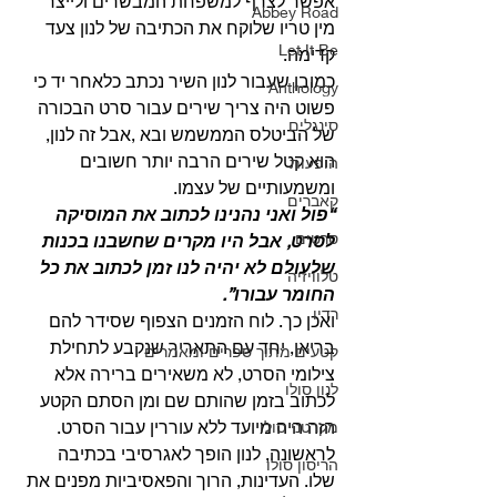
אפשר לצרף למשפחת המבשרים ולייצר 
Abbey Road
מין טריו שלוקח את הכתיבה של לנון צעד 
Let It Be
קדימה.
כמובן שעבור לנון השיר נכתב כלאחר יד כי 
Anthology
פשוט היה צריך שירים עבור סרט הבכורה 
סינגלים
של הביטלס הממשמש ובא ,אבל זה לנון, 
הוא קטל שירים הרבה יותר חשובים 
הופעות
ומשמעותיים של עצמו.
קאברים
“פול ואני נהנינו לכתוב את המוסיקה 
סרטים
לסרט, אבל היו מקרים שחשבנו בכנות 
שלעולם לא יהיה לנו זמן לכתוב את כל 
טלוויזיה
החומר עבורו”.
רדיו
ואכן כך. לוח הזמנים הצפוף שסידר להם 
בריאן, יחד עם התאריך שנקבע לתחילת 
קטעים מתוך ספרים ומאמרים
צילומי הסרט, לא משאירים ברירה אלא 
לנון סולו
לכתוב בזמן שהותם שם ומן הסתם הקטע 
הזה היה מיועד ללא עוררין עבור הסרט.
מקרטני סולו
לראשונה, לנון הופך לאגרסיבי בכתיבה 
הריסון סולו
שלו. העדינות, הרוך והפאסיביות מפנים את 