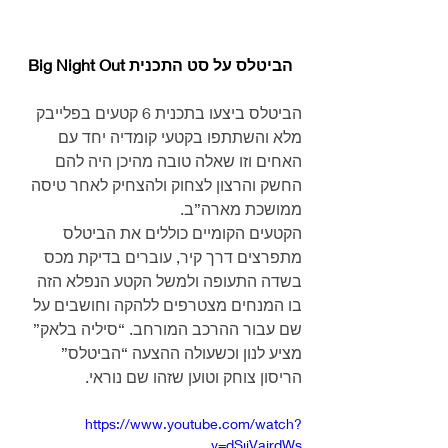
הביטלס על סט התכנית Big Night Out
הביטלס ביצעו בתכנית 6 קטעים בפלייבק 
מלא והשתתפו בקטעי קומדיה יחד עם 
האחים וזו שאלה טובה מהיכן היה להם 
החשק והרצון לצחוק ולהצחיק לאחר טיסה 
ממושכת מארה”ב.
הקטעים הקומיים כוללים את הביטלס 
מתפרצים דרך קיר, עוברים בדיקת מכס 
בשדה התעופה ולמשל הקטע הנפלא הזה 
בו המנחים מצטרפים ללהקה וחושבים על 
שם עבור ההרכב המורחב. “סיליה בלאק” 
מציע לנון וכשעולה ההצעה “הביטלס” 
הריסון צוחק וטוען שזהו שם נוראי.
https://www.youtube.com/watch?
v=dSjiVairdWs