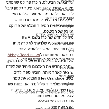
רינגו סולו
על הגג של הביטלס, הוכרז פרויקט שאפתני 
מאוד – הסרט Get Back. פיטר ג'קסון קיבל 
הביטלס ואמנים אחרים
לידיו את כל החומר המתועד של הבמאי 
החברים של הביטלס
מייקל לינדזי הוג ויפיק ממנו סרט חדש, 
ארוך שיכיל את הסיפור המלא של פרויקט 
הקלטות אחרות
גט בק של הביטלס.
ימי הולדת ואירועים אחרים
מיוזיקל חדש שהוכרז בשם It’s A 
מן העיתונות
Wonderful Life שלדעתי לא קרה איתו 
כלום עד היום, המשיך להופיע, עסק 
ויניל
בהוצאה המחודשת ל
אלבום Abbey Road
מצעד שירי הביטלס האהובים על קוראי ב
של הביטלס במיקס חדש של ג'יילס מרטין, 
שחרר מחדש את האלבום היחיד של לינדה 
פוסט אורח
שיצאה לאחר מותה, הוציא ספר ילדים 
פוסט אישי
בשם Hey Grandude! והוציא את ספר 
צילומי הפולארויד של לינדה. אני בטוח שזו 
פודקאסט
רק רשימה חלקית מאוד מהדברים שבם 
סימפוניה שמיימית - סדרת הפודקאסט על
עסק מקרטני בשנה הזו.
סדרת תחילת ימי הביטלס
ואז הגיעה 2020.
פודקאסט - מריבולבר לפפר