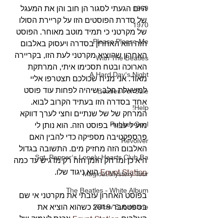
היום הגעתי לסגור הן חוב והן את המעגל 
1969
של סדרת הפוסטים הזו על קריירת הסולו 
1970
של מקרטני כי תמיד מוטב מאוחר. הפוסט 
Please Please Me
הזה הוא האחרון בסדרה ויעסוק באלבום 
האחרון שהוציא מקרטני לעת הזו, בקריירה 
With The Beatles
הארוכה ובטח תסכימו איתי, המרתקת 
A Hard Day's Night
מאוד. אני מניח שכולכם תצטרפו אליי 
למשאלת הלב, שיהיה לפחות עוד פוסט 
Beatles For Sale
אחד בסדרה הזו בעתיד הקרוב לבוא.
Help!
המרחק של של שנתיים וחצי לערך דווקא 
Rubber Soul
מועיל עבורי בפוסט הזה. הוא נותן לי 
פרספקטיבה מספיקה כדי להבין האם 
Revolver
האלבום הזה מחזיק מים. התשובה בגדול 
Sgt. Pepper's Lonely Hearts Club Ba
היא כן ומרחק הזמן הזה רק מדגיש עד כמה 
Egypt Station
 הוא ניגוד שלו.
Magical Mystery Tour
The Beatles - White Album
בפוסט האחרון עזבתי את מקרטני אי שם 
בספטמבר 2018 כשהוא הוציא את 
Yellow Submarine