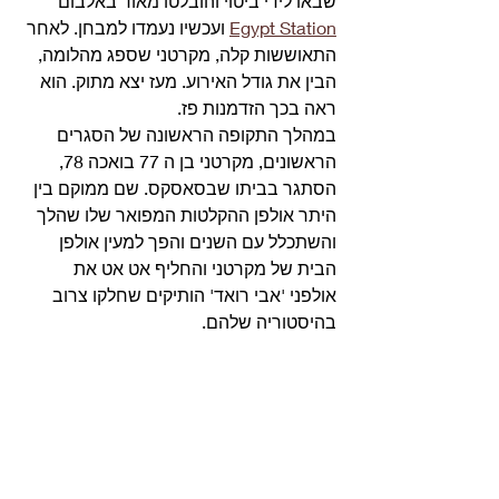
שבאו לידי ביטוי והובלטו מאוד באלבום 
Egypt Station
 ועכשיו נעמדו למבחן. לאחר 
התאוששות קלה, מקרטני שספג מהלומה, 
הבין את גודל האירוע. מעז יצא מתוק. הוא 
ראה בכך הזדמנות פז.
במהלך התקופה הראשונה של הסגרים 
הראשונים, מקרטני בן ה 77 בואכה 78, 
הסתגר בביתו שבסאסקס. שם ממוקם בין 
היתר אולפן ההקלטות המפואר שלו שהלך 
והשתכלל עם השנים והפך למעין אולפן 
הבית של מקרטני והחליף אט אט את 
אולפני 'אבי רואד' הותיקים שחלקו צרוב 
בהיסטוריה שלהם.