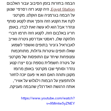
הבמה בחזרות בזמן הסיבוב עבור האלבום 
Egypt Station
, היה קטע רזה ו'סרפי' שנוגן 
על הבמה בגרמניה וגם הוקלט. מקרטני 
לקח את הקטע הזה והפך אותו לקטע סוחף 
ונהדר אבל הוא לא עשה זאת לבדו. באופן 
חריג באלבום הזה, לקטע הזה תרמו חברי 
הלהקה שלו, ראסטי אנדרסון גיטרה וואייב 
לאבוראיל ג'וניור בתופים ואשפר לשמוע 
שאלו תופים וגיטרות גדולות, מתוחכמות 
ומנופחות שיחד עם התופסות של מקרטני 
על גיטרה חשמלית נוספת ובס ייצרו קטע 
נהדר וסוחף שבו מקרטני באופן מרומז 
מקונן ותוהה האם הוא אי פעם יזכה לחזור 
ולהתפוצץ על הבמות ו'לגלוש על אוויר', 
אותה הרגשת האדרנלין שהבמה מעניקה.
https://www.youtube.com/watch?
v=XMmtw5yZNEY