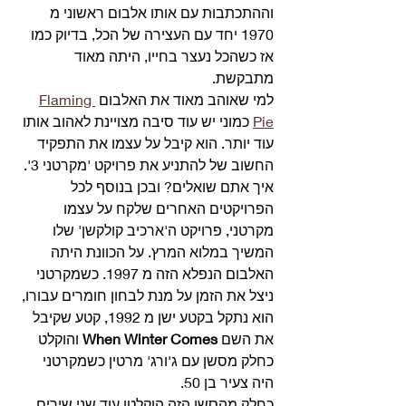
וההתכתבות עם אותו אלבום ראשוני מ 
1970 יחד עם העצירה של הכל, בדיוק כמו 
אז כשהכל נעצר בחייו, היתה מאוד 
מתבקשת.
למי שאוהב מאוד את האלבום 
Flaming 
Pie
 כמוני יש עוד סיבה מצויינת לאהוב אותו 
עוד יותר. הוא קיבל על עצמו את התפקיד 
החשוב של להתניע את פרויקט 'מקרטני 3'. 
איך אתם שואלים? ובכן בנוסף לכל 
הפרויקטים האחרים שלקח על עצמו 
מקרטני, פרויקט ה'ארכיב קולקשן' שלו 
המשיך במלוא המרץ. על הכוונת היתה 
האלבום הנפלא הזה מ 1997. כשמקרטני 
ניצל את הזמן על מנת לבחון חומרים עבורו, 
הוא נתקל בקטע ישן מ 1992, קטע שקיבל 
את השם 
When Winter Comes
 והוקלט 
כחלק מסשן עם ג'ורג' מרטין כשמקרטני 
היה צעיר בן 50.
כחלק מהסשן הזה הוקלטו עוד שני שירים 