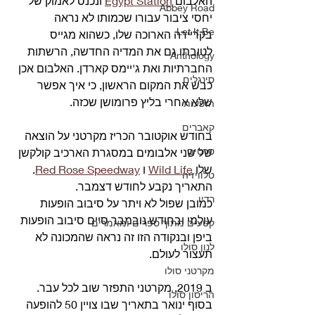
האלבום 
Egypt Station
 ונכנס לאמוק של 
Abbey Road
יחסי ציבור עבורו שכמותו לא נראה 
Let It Be
בקריירה הארוכה שלו, כשהוא מגייס 
לטובתו גם את המדיה החדשה, הרשתות 
Anthology
החברתיות ואת ג'יימס קארדן. האלבום אכן 
סינגלים
כבש את המקום הראשון, כי איך אפשר 
שלא אחרי בליץ פרומושן שכזה.
הופעות
קאברים
בחודש אוקטובר הכריז מקרטני על הוצאה 
סרטים
של שני אלבומים במסגרת הארכיב קולקשן 
שלו 
Wild Life
 ו 
Red Rose Speedway
. 
טלוויזיה
התאריך נקבע לחודש דצמבר.
רדיו
כמובן שפול לא ויתר על סיבוב הופעות 
עולמי ובחודש נובמבר סיים סיבוב הופעות 
קטעים מתוך ספרים ומאמרים
ביפן ובנקודה הזו זה נראה שהמכונה לא 
לנון סולו
תעצור לעולם.
מקרטני סולו
ב 2019, מקרטני התפזר שוב לכל עבר.
הריסון סולו
בסוף ינואר בתאריך שבו צויין 50 להופעה 