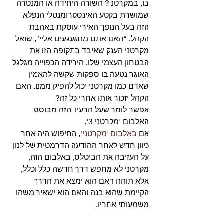
בו, במקרטני? השורה היחידה או המנטרה 
שמושרת בקטע האינסטרומנטלי הנפלא 
הזה בעל הנופך האירי עוסקת באהבת 
הקהל. “האם אתם מתגעגעים אליי”, שואל 
מקרטני הענק שאיבד בתקופה הזו את 
הבטחון העצמי שלו. הירידה הכפוייה מגלגל 
האוגר נטעה בו ספקות שקשה להאמין 
שאדם כמו מקרטני יכול להפיק ממנו. האם 
הקהל יזכור אותו אחרי כל זה?
אפשר לומר שעל הרעיון הזה מבוסס 
האלבום 'מקרטני 3'.
אם 
באלבום 'מקרטני'
, החיפוש היה אחר 
כיוון חדש לאחר ההודעה הדרמטית של לנון 
על העזיבה את הביטלס, באלבום הזה, 
מקרטני לא מחפש דרך חדשה כלל וכלל, 
אלא תוהה האם הוא ימצא את הדרך 
הקיימת שהוא בנה והאם הוא ישאיר משהו 
משמעותי אחריו.