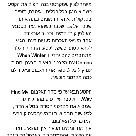
מיותר לציין שמקרטני בנה והפיק את הקטע 
כשהוא מנגן בכל הכלים – גיטרה, תופים, 
בס, קולות ואורגן הרמוניום ובונה אותו 
שכבה על גבי שכבה כשהוא נעזר בטכנאי 
האולפן קית' סמית' וסטיב אורצ'רד.
אחד משיאי האלבום לעניות דעתי מגיע 
לקראת סופו כששני 'קטעי החורף' הללו 
מתחברים להם יחדיו ו 
When Winter 
Comes
 עם מקרטני הצעיר והרענן יחסית, 
עם קול צלול, סוגר את האלבום ומזכיר לנו 
כמה מקרטני מוכשר.
הקטע הבא על פי סדר האלבום 
Find My 
Way
, הוא כבר שיר פופ מהודק יותר, 
שמביא את מקרטני הסדוק במלוא הדרו, 
ללא שום תחפושות וממשיך לעסוק ברעיון 
המרכזי של האלבום.
איך מתרוממים מכאן? איך מוצאים חזרה 
את השביל שהתמסך כולו בערפל הקורונה?