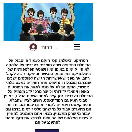
להתחברות
הפרויקט ‘ביטלמניקס’ הוקם כעמוד פייסבוק על
הביטלס בתקופה שבה חומרים בעברית על הלהקה
לא היו קיימים באופן זמין ושוטף.הפלטפורמה של
ביטלמניקס בפייסבוק הנגישה וסיפקה גישה לקהל
רחב, אך מפני שאפשרויות הגישה לפוסטים ישנים
שנכתבו מוגבלת והחיפוש אחר חומרים כמעט בלתי
אפשרי, הוקם הבלוג על מנת לאגור את הפוסטים
באופן ויזואלי ידידותי ולייצר מרכז ידע מעמיק על
הביטלס בעברית. זמן קצר לאחר השקת הבלוג, באופן
טבעי הגיע גם הפודקאסט. חשוב לציין שהבלוג
והפודקאסט חינמיים לגמרי ואינם עבור מטרת רווח.
הם מיועדים עבור כל מי שהביטלס זורמים בדמו וגם
עבור מי שרק מתעניין. מכאן אתם מוזמנים להאזין
ליצירות המלאות של הביטלס, לרכוש את תקליטיהם
ולהתענג עליהם