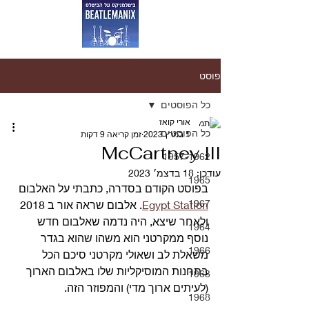
פוסט
כל הפוסטים
אורי קואז
כל הפוסטים
1 במרץ 2023
זמן קריאה 9 דקות
McCartney III
1957-1962
עודכן:
18 בדצמ׳ 2023
1965
בפוסט הקודם בסדרה, כתבתי על האלבום 
1967
Egypt Station
. אלבום שראה אור ב 2018 
ולאחר שיצא, היה נדמה שאלבום חדש 
1964
נוסף ממקרטני הוא משהו שהוא בגדר 
1966
משאלת לב ושאולי מקרטני סיכם הכל 
בתחנות המוסיקליות שלו באלבום הארוך 
1963
(לעיתים ארוך מדי) והמפוזר הזה.
1968