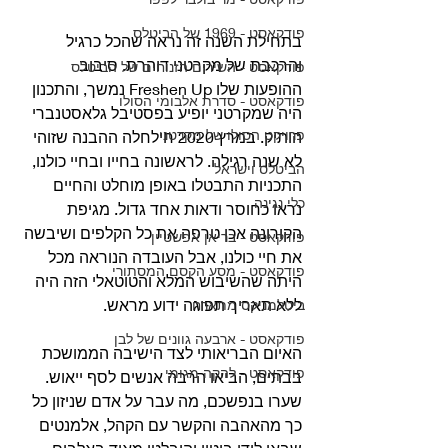
פודקאסט - 1969 של הביטלס
בתחילת השנה זה נראה שהכל כרגיל 
והרכבת של מקרטני דוהרת. סיבוב 
פודקאסט - השירים הזנוחים של הביטלס
ההופעות שלו Freshen Up נמשך, והתכנון 
פודקאסט - סדרת אלבומי הסולו
היה שמקרטני יופיע בפסטיבל גלאסטנברי 
פרויקט הסולו של מקרטני
הותיק. במרץ 2020 חילחלה ההבנה שזוהי 
לא שנה רגילה. לראשונה בחייו ובחיי כולנו, 
הביטלס וישראל
התכניות התבטלו באופן מוחלט והחיים 
כלי נגינה
נראו כחוסר ודאות אחד גדול. מגיפת 
הקורונה אכן טרפה את כל הקלפים ושיבשה 
פודקאסט - בריאן אפשטיין
את חיי כולנו, אבל העובדה הנוראה מכל 
פודקאסט - מסע הקסם המסתורי
היתה שהשיבוש המלא והטוטאלי הזה היה 
ללא תאריך תפוגה ידוע מראש.
ביטלמניקס מתארח
פודקאסט - ארבעה גוונים של לבן
האיום הבריאותי לצד הישיבה הממושכת 
פודקאסט - להקה מגומי
בבתים, הביאו הרבה אנשים לסף ייאוש. 
שערו בנפשכם, מה עבר על אדם שניזון כל 
כך מהאהבה והקשר עם הקהל, אלמנטים 