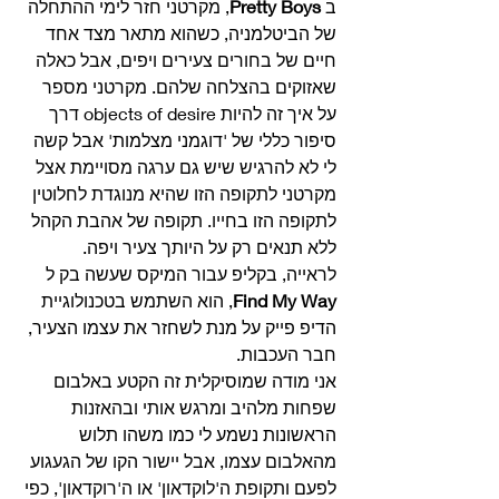
ב 
Pretty Boys
, מקרטני חזר לימי ההתחלה 
של הביטלמניה, כשהוא מתאר מצד אחד 
חיים של בחורים צעירים ויפים, אבל כאלה 
שאזוקים בהצלחה שלהם. מקרטני מספר 
על איך זה להיות objects of desire דרך 
סיפור כללי של 'דוגמני מצלמות' אבל קשה 
לי לא להרגיש שיש גם ערגה מסויימת אצל 
מקרטני לתקופה הזו שהיא מנוגדת לחלוטין 
לתקופה הזו בחייו. תקופה של אהבת הקהל 
ללא תנאים רק על היותך צעיר ויפה. 
לראייה, בקליפ עבור המיקס שעשה בק ל 
Find My Way
, הוא השתמש בטכנולוגיית 
הדיפ פייק על מנת לשחזר את עצמו הצעיר, 
חבר העכבות.
אני מודה שמוסיקלית זה הקטע באלבום 
שפחות מלהיב ומרגש אותי ובהאזנות 
הראשונות נשמע לי כמו משהו תלוש 
מהאלבום עצמו, אבל יישור הקו של הגעגוע 
לפעם ותקופת ה'לוקדאון' או ה'רוקדאון', כפי 