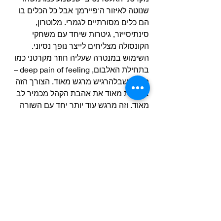
שנוטה לאיזור ה'פיירמן' אבל כל הכלים בו 
הם כלים מסורתיים לגמרי. מלוטרון, 
סינתיסייזר, גיטרות שיחד עם משחקי 
הקונסולה מצליחים לייצר נופך נסיוני. 
השימוש במנטרה שעליה חוזר מקרטני כמו 
בתחילת האלבום, deep pain of feeling – 
הכאב שבלהרגיש מרגש מאוד. הצורך הזה 
בלרצות מאוד את אהבת הקהל מכמיר לב 
מאוד. וזה מרגש עוד יותר יחד עם השורה 
המרגשת: 'לפעמים אני רוצה שזה ישאר, 
לפעמים אני רוצה שזה יעלם". משכנע 
וכואב. זה כואב להיות אדם כזה שאהבת 
הקהל כל כך משנה לו ונמצא בתקופה של 
חוסר ודאות משוועת.
מקרטני שפך את עצמו לתוך הקטע הזה 
וכשהוא החל לשחק עם המהירויות והאט 
את עצמו כשהוא חוזר על המנטרה, לי זה 
צובט חזק בלב אבל באופן מוזר כזה שבו 