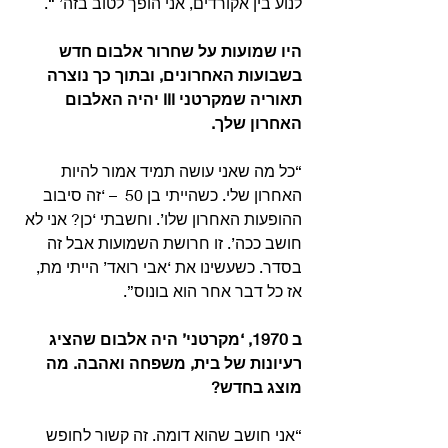
לנוע בין אקורדים, אני הופך לטוב בזה’ “.
היו שמועות על שחרור אלבום חדש 
בשבועות האחרונים, ובתוך כך נוצרה 
תאוריה שמקרטני III יהיה האלבום 
האחרון שלך.
“כל מה שאני עושה תמיד אמור להיות 
האחרון שלי. כשהייתי בן 50  – ‘זה סיבוב 
ההופעות האחרון שלו’. וחשבתי ‘כן? אני לא 
חושב ככה’. זו חרושת השמועות אבל זה 
בסדר. כשעשינו את ‘אבי רואד’ הייתי מת, 
אז כל דבר אחר הוא בונוס”.
ב 1970, ‘מקרטני’ היה אלבום שהציג 
רעיונות של בית, משפחה ואהבה. מה 
מוצג בחדש?
“אני חושב שהוא דומה. זה קשור לחופש 