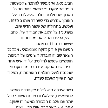
חביב מאז, ואי אפשר להתכחש לפשטות 
היפה של ‘מקרטני’ כשהוא רחוק מהצל 
הארוך שהטילו הביטלס, שלא לדבר על 
האומץ שנדרש כדי לשחרר אותו ב 1970. 
ועכשיו, בתחילתו של עשור חדש שוב, 
מקרטני ניצל היטב את הבידוד שלו, כתב, 
ביצע, הקליט והפיק את מקרטני III 
שישוחרר ב 11 בדצמבר.
הפעם אין פירוק להקה מונומנטלי , אבל כל 
השאר שם. זו חוברת רישומים של רעיונות 
חופשיים שנעשו לחלוטים על ידי איש אחד 
בביתו שבסאסקס, עם הבת מרי מקרטני 
שנכנסה לנעלי הצלמת האומנותית, תפקיד 
שהיה שייך לאימה לינדה.
כשההעדפה היא לכלים אקוסטיים מאשר 
לחשמליים, יש לאלבום מכנה משותף גדול 
יותר עם אלבום הבכורה מאשר זה שעקב 
אחריו עשור אחר כך, אולי מכיוון שזה 