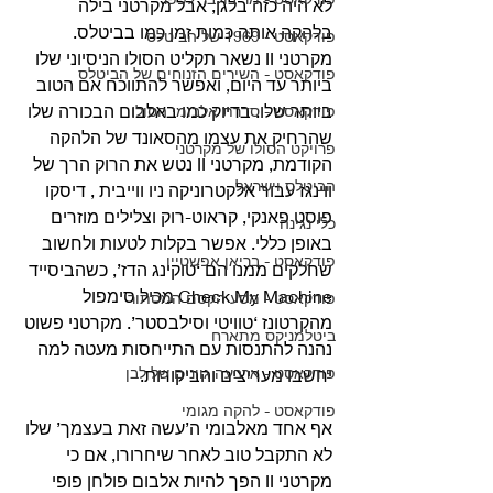
לא היה כזה בלגן, אבל מקרטני בילה 
בלהקה אותה כמות זמן כמו בביטלס.
פודקאסט - 1969 של הביטלס
מקרטני II נשאר תקליט הסולו הניסיוני שלו 
פודקאסט - השירים הזנוחים של הביטלס
ביותר עד היום, ואפשר להתווכח אם הטוב 
ביותר שלו. בדיוק כמו באלבום הבכורה שלו 
פודקאסט - סדרת אלבומי הסולו
שהרחיק את עצמו מהסאונד של הלהקה 
פרויקט הסולו של מקרטני
הקודמת, מקרטני II נטש את הרוק הרך של 
הביטלס וישראל
ווינגז עבור אלקטרוניקה ניו ווייבית , דיסקו 
פוסט פאנקי, קראוט-רוק וצלילים מוזרים 
כלי נגינה
באופן כללי. אפשר בקלות לטעות ולחשוב 
פודקאסט - בריאן אפשטיין
שחלקים ממנו הם ‘טוקינג הדז’, כשהביסייד 
Check My Machine מכיל סימפול 
פודקאסט - מסע הקסם המסתורי
מהקרטונז ‘טוויטי וסילבסטר’. מקרטני פשוט 
ביטלמניקס מתארח
נהנה להתנסות עם התייחסות מעטה למה 
פודקאסט - ארבעה גוונים של לבן
יחשבו מעריצים והביקורות.
פודקאסט - להקה מגומי
אף אחד מאלבומי ה’עשה זאת בעצמך’ שלו 
לא התקבל טוב לאחר שיחרורו, אם כי 
מקרטני II הפך להיות אלבום פולחן פופי 