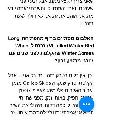
שאני צריך לקצץ ממנו, אבל רגע לפני 
שעשיתי זאת, האזנתי לו וחשבתי ‘אתה יודע 
מה, אני אוהב את זה, אני לא הולך לגעת 
בזה’ “.
האלבום מסתיים בריף מהפתיחה Long 
Tailed Winter Bird ואז נכנס ל When 
Winter Comes שהקלטת לפני שנים עם 
ג’ורג’ מרטין, נכון?
“כן. אין כלום בטרק הזה – זה רק אני  – אבל 
הקלטתי טרק שנקרא Calico Skies מזמן 
[עבור האלבום פליימינג פאיי מ 1997], 
שג’ורג’ הפיק. באותו זמן, מפני שהייתי 
באולפן והיו לי כמה דקות, היה לי את השיר 
ההוא אז אמרתי ‘תנו לי ‘למסמר’ אותו’. זה 
היה When Winter Comes והזכרתי את 
ג’ורג’ מפני שזה היה בסשן שג’ורג’ מרטין 
הפיק, אבל זה רק אני על הגיטרה. זה כמעט 