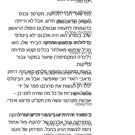
רינגו סולו
הביטלס ואמנים אחרים
כמו שאר חברי הלהקה, מקרטני נכנס 
לעשור חדש כאמן חדש, אבל לא הייתה 
החברים של הביטלס
כדוגמתה לתעוזה שבאלבום הסולו הראשון 
הקלטות אחרות
שלו. במודע הוא היה אלבום ‘לא ביטלס’ 
בדלילותו ובסגנון ההפקה הביתי שלו, הוא 
ימי הולדת ואירועים אחרים
הכיל שימוש מאולתר בכלים וקטע פתיחה 
מן העיתונות
(‘לינדה המקסימה’) שיועד במקור עבור 
ויניל
בדיקות.
באופן ספונטני וחופשי מלחץ הוא היה רחוק 
מצעד שירי הביטלס האהובים על קוראי ב
מ’אבי רואד’ הכי שאפשר, אבל אז, הביטלס 
פוסט אורח
יכלו רק לעשות את סרג’נט פפר על ידי 
גלגול הקוביות על כל מה שהיה לפני כן – 
פוסט אישי
ועכשיו מקרטני עשה מין תקליט פרוטו-אינדי.
פודקאסט
סימפוניה שמיימית - סדרת הפודקאסט על
ב 1980 זה היה שוב עשור חדש, עוד להקה 
התפרקה ועוד אלבום של ‘להקת-פול-אחת’ 
סדרת תחילת ימי הביטלס
ניסה לעשות הגיון בהכל. הפירוק של ווינגז 
פודקאסט - מריבולבר לפפר