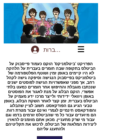
להתחברות
הפרויקט ‘ביטלמניקס’ הוקם כעמוד פייסבוק על
הביטלס בתקופה שבה חומרים בעברית על הלהקה
לא היו קיימים באופן זמין ושוטף.הפלטפורמה של
ביטלמניקס בפייסבוק הנגישה וסיפקה גישה לקהל
רחב, אך מפני שאפשרויות הגישה לפוסטים ישנים
שנכתבו מוגבלת והחיפוש אחר חומרים כמעט בלתי
אפשרי, הוקם הבלוג על מנת לאגור את הפוסטים
באופן ויזואלי ידידותי ולייצר מרכז ידע מעמיק על
הביטלס בעברית. זמן קצר לאחר השקת הבלוג, באופן
טבעי הגיע גם הפודקאסט. חשוב לציין שהבלוג
והפודקאסט חינמיים לגמרי ואינם עבור מטרת רווח.
הם מיועדים עבור כל מי שהביטלס זורמים בדמו וגם
עבור מי שרק מתעניין. מכאן אתם מוזמנים להאזין
ליצירות המלאות של הביטלס, לרכוש את תקליטיהם
ולהתענג עליהם