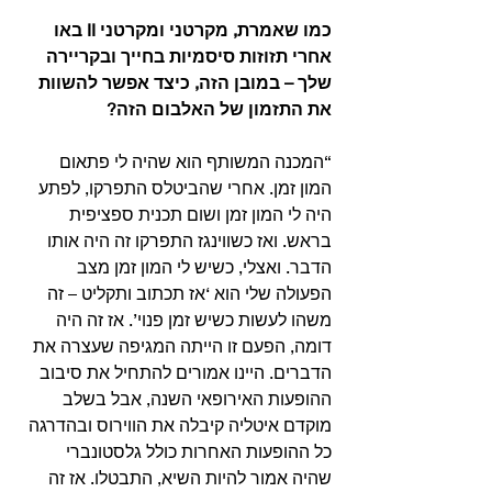
כמו שאמרת, מקרטני ומקרטני II באו 
אחרי תזוזות סיסמיות בחייך ובקריירה 
שלך – במובן הזה, כיצד אפשר להשוות 
את התזמון של האלבום הזה?
“המכנה המשותף הוא שהיה לי פתאום 
המון זמן. אחרי שהביטלס התפרקו, לפתע 
היה לי המון זמן ושום תכנית ספציפית 
בראש. ואז כשווינגז התפרקו זה היה אותו 
הדבר. ואצלי, כשיש לי המון זמן מצב 
הפעולה שלי הוא ‘אז תכתוב ותקליט – זה 
משהו לעשות כשיש זמן פנוי’. אז זה היה 
דומה, הפעם זו הייתה המגיפה שעצרה את 
הדברים. היינו אמורים להתחיל את סיבוב 
ההופעות האירופאי השנה, אבל בשלב 
מוקדם איטליה קיבלה את הווירוס ובהדרגה 
כל ההופעות האחרות כולל גלסטונברי 
שהיה אמור להיות השיא, התבטלו. אז זה 