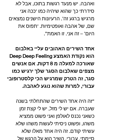
ואהבה. יש מנעד רגשות בתוכו, אבל לא 
סידרתי כך שהוא שיהיה כמו ‘ככה אני 
מרגיש ברגע זה’. הרעיונות הישנים נמצאים 
שם, של אהבה ואופטימיות. ‘תפוס את 
היום’ – זה אני. זו האמת”.
אחד השירים האהובים עליי באלבום 
הוא נקודת האמצע Deep Deep Feeling 
שאורכה למעלה מ 8 דקות. אם אנשים 
מצפים שאלבום הסגר שלך ירגיש כמו 
סגר, זה הטרק שמרגיש הכי קלסטרופובי 
עבורי, למרות שהוא נוגע לאהבה.
“זה היה אחד השירים שהתחלתי בשנה 
שעברה. אם יש לי מזל, יש לי קצת זמן 
כשאני נכנס לאולפן ואני פשוט ממציא 
משהו, ופשוט ניסיתי לעשות משהו שלא 
עשיתי קודם. זה היה אחד מאלו שלא 
סיימתי. עבורי, השיר הוא על הרגש של 