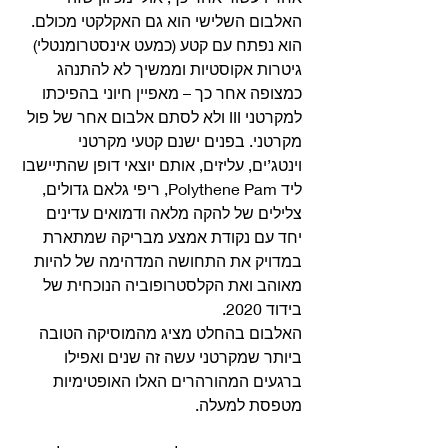
האלבום השלישי הוא גם האקלקטי מכולם. 
הוא נפתח עם קטע (כמעט אינסטרומנטלי) 
גיטרות אקוסטיות וממשיך לא להתנהג 
כמצופה אחר כך – מאפיין חיוני בהפיכתו 
למקרטני III ולא לסתם אלבום אחר של פול 
מקרטני. בפנים ישנם קטעי מקרטני 
וינטג’ים, עליזים, אותם יוצאי דופן שהתיישבו 
ליד Polythene Pam, ריפי גלאם גדולים, 
צלילים של להקה מלאה ודמואים עדינים 
יחד עם נקודת אמצע מבריקה שמתארת 
במדויק את התחושה המדהימה של להיות 
מאוהב ואת הקלסטרופוביה הנוכחית של 
בידוד 2020.
האלבום בהחלט מציג מהמוסיקה הטובה 
ביותר שמקרטני עשה זה שנים ואפילו 
ברגעים המהורהרים האלו האופטימיות 
מטפסת למעלה.