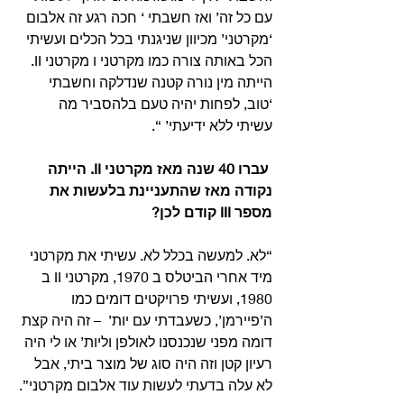
עם כל זה’ ואז חשבתי ‘ חכה רגע זה אלבום 
‘מקרטני’ מכיוון שניגנתי בכל הכלים ועשיתי 
הכל באותה צורה כמו מקרטני ו מקרטני II. 
הייתה מין נורה קטנה שנדלקה וחשבתי 
‘טוב, לפחות יהיה טעם בלהסביר מה 
עשיתי ללא ידיעתי’ “.
 עברו 40 שנה מאז מקרטני II. הייתה 
נקודה מאז שהתעניינת בלעשות את 
מספר III קודם לכן?
“לא. למעשה בכלל לא. עשיתי את מקרטני 
מיד אחרי הביטלס ב 1970, מקרטני II ב 
1980, ועשיתי פרויקטים דומים כמו 
ה’פיירמן’, כשעבדתי עם יות’  – זה היה קצת 
דומה מפני שנכנסנו לאולפן וליות’ או לי היה 
רעיון קטן וזה היה סוג של מוצר ביתי, אבל 
לא עלה בדעתי לעשות עוד אלבום מקרטני”.