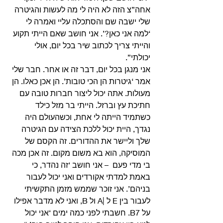
אחה”צ הזה לא היה לי מה לעשות והגיטרה 
שלי ישבה שם והסתכלה עליי ואמרה לי 
‘למה אני כאן?’. אני חושב שאם הייתי תקוע 
והייתי צריך לכתוב שיר בכל יום, אולי 
יכולתי”.
אני מנגן בכל יום, דבר זה או אחר. חבר שלי 
אמר ‘גיטרות הן הכי טובות’. הן אכן כאלו. הן 
מעולות. אתה יכול ליצור חברות טובה עם 
חתיכת עץ וברזל. הייתי בר מזל כילד 
כשתמיד הייתה לי אחת, וכשהעולם היה 
נגדך, היית יכול ללכת הצידה עם הגיטרה 
שלך וליישר את ההדורים. זה הקסם של 
המוסיקה, הוא בא משום מקום. זה אכן מכה 
בי מדי פעם  – אני חושב ‘זה נהדר, כי 
באמת למדתי אקורדים ואני יכול לעבור 
בניהם’. אני זוכר שממש מזמן התקשיתי 
לעבור בין E ל |A ול B, ואני לא מדבר אפילו 
על B7. חשבתי לפני כמה ימים ‘אני יכול 