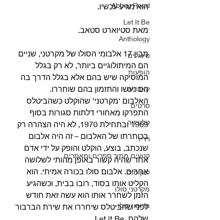
Abbey Road
הוא מגיע עכשיו.
Let It Be
מאת סטיוארט סטאב.
Anthology
מבין 17 אלבומי הסולו של מקרטני, שניים 
סינגלים
הם המיתולוגיים ביותר, לא רק בגלל 
הופעות
המוסיקה שיש בהם אלא בגלל הדרך בה 
הם נעשו והתזמון בהם שוחררו.
קאברים
האלבום ‘מקרטני’ שהוקלט כשהביטלס 
סרטים
התפרקו מאחורי דלתות סגורות בסוף 
טלוויזיה
1969 ובתחילת 1970, לא היה הצהרה רק 
בכותרתו של האלבום – זה היה אלבום 
רדיו
שנכתב, בוצע, הוקלט והופק על ידי אדם 
קטעים מתוך ספרים ומאמרים
אחד שהיה קשור באופן מהותי לשלושה 
אחרים. אלבום סולו בכורה אמיתי. הוא 
לנון סולו
הקליט אותו בסוד, רובו בבית, וכשהגיע 
מקרטני סולו
הזמן לשחרר אותו הוא עשה זאת חודש 
הריסון סולו
לפני שהביטלס שיחררו את שירת הברבור 
שלהם, Let it Be.