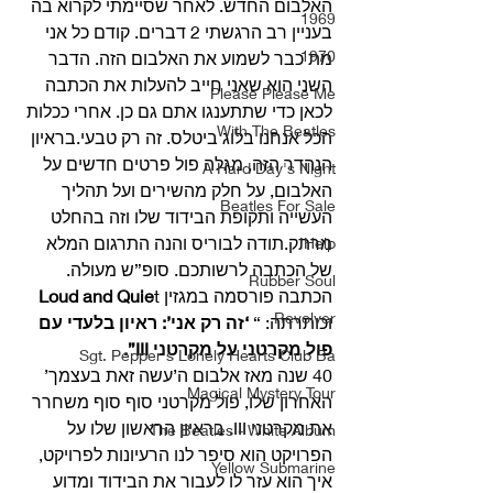
האלבום החדש. לאחר שסיימתי לקרוא בה 
1969
בעניין רב הרגשתי 2 דברים. קודם כל אני 
1970
מת כבר לשמוע את האלבום הזה. הדבר 
השני הוא שאני חייב להעלות את הכתבה 
Please Please Me
לכאן כדי שתתענגו אתם גם כן. אחרי ככלות 
With The Beatles
הכל אנחנו בלוג ביטלס. זה רק טבעי.בראיון 
הנהדר הזה, מגלה פול פרטים חדשים על 
A Hard Day's Night
האלבום, על חלק מהשירים ועל תהליך 
Beatles For Sale
העשייה ותקופת הבידוד שלו וזה בהחלט 
מרתק.תודה לבוריס והנה התרגום המלא 
Help!
של הכתבה לרשותכם. סופ”ש מעולה. 
Rubber Soul
הכתבה פורסמה במגזין 
Loud and Quie
t 
Revolver
וכותרתה: “
 ‘זה רק אני’: ראיון בלעדי עם 
פול מקרטני על מקרטני III”.
Sgt. Pepper's Lonely Hearts Club Ba
40 שנה מאז אלבום ה’עשה זאת בעצמך’ 
Magical Mystery Tour
האחרון שלו, פול מקרטני סוף סוף משחרר 
את מקרטני III. בראיון הראשון שלו על 
The Beatles - White Album
הפרויקט הוא סיפר לנו הרעיונות לפרויקט, 
Yellow Submarine
איך הוא עזר לו לעבור את הבידוד ומדוע 