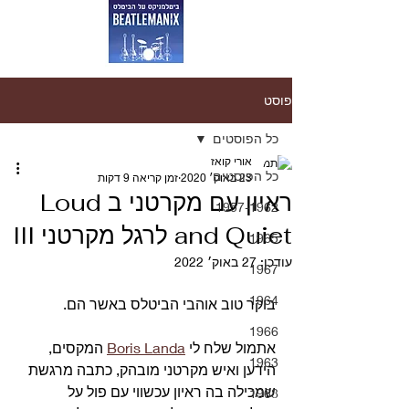
פוסט
כל הפוסטים
אורי קואז
כל הפוסטים
23 באוק׳ 2020
זמן קריאה 9 דקות
ראיון עם מקרטני ב Loud
1957-1962
and Quiet לרגל מקרטני III
1965
עודכן:
27 באוק׳ 2022
1967
1964
בוקר טוב אוהבי הביטלס באשר הם.
1966
אתמול שלח לי 
Boris Landa
 המקסים, 
1963
הידען ואיש מקרטני מובהק, כתבה מרגשת 
שמכילה בה ראיון עכשווי עם פול על 
1968