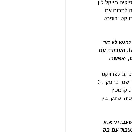
קים מייקל לין 
ר היה לתרום את 
ויקט 'רופרט 
נרגש לעבוד 
בשיתוף עם רנדה איובי ודוד קורבט מRGH, מייקל לין ובוב שיי מUnique Features. העבודה עם 
, יאפשרו 
כתב לפרויקט 
היה גרג קרסטין. בפרויקט הזה התוודע מקרטני למפיק העולה שבאותה תקופה נקשר שמו בהפקת 3 
כל מדיה אפשרית. קרסטין 
ה, פינק, בק 
שעבדתי אתו 
עבוד עם בק 