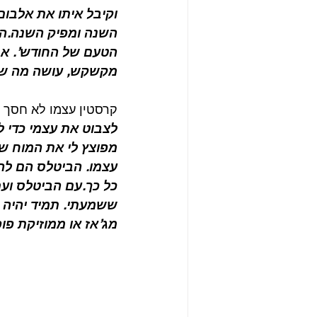
וקיבל איתו את אלבום
השנה ומפיק השנה.הדא
הטעם של החודש’. אבל 
מקשקש, עושה מה שאני
קרסטין עצמו לא חסך 
לצבוט את עצמי כדי ל
מפוצץ לי את המוח שה
עצמו. הביטלס הם להק
כל כך.עם הביטלס ועם
ששמעתי. תמיד יהיה א
מג’אז או ממוזיקת פ