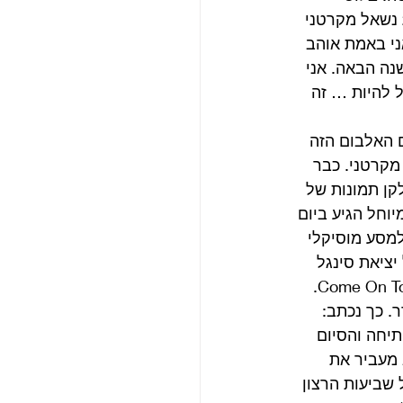
אנג’לס, באולפנים של פול בסאסקס ובאולפני אבי רואד שבלונדון. בסופה של 2017 נשאל מקרטני 
 שאני באמת אוהב 
נה הבאה. אני 
 להיות … זה 
 האלבום הזה 
 של מקרטני. כבר 
קן תמונות של 
וחל הגיע ביום 
 אתכם למסע מוסיקלי 
 2018”. עוד הוכרז אז על יציאת סינגל 
. כך נכתב: 
ין הפתיחה והסיום 
 שהוא מעביר את 
שביעות הרצון 