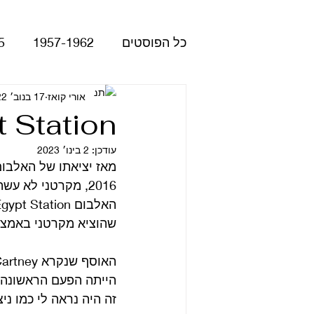
כל הפוסטים
1957-1962
5
Please Please Me
אורי קואז
17 בנוב׳ 2022
atles
 Station
עודכן:
2 בינו׳ 2023
Revolver
Rubber Soul
2016, מקרטני לא 
The Beatles - White Album
שהוציא מקרטני באמצעה של
הופעות
קאברים
סרטי
הייתה הפעם הראשונה 
זה היה נראה לי כמו ני