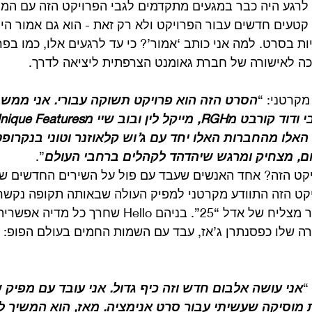
לרגע היה כבר במגעים מתקדמים לגבי הפרויקט הזה עם המפי
ובוב שיי. הוא כתב 7-8 קטעים חדשים עבור הפרויקט ולא רק זאת - הוא גם אמו
ת בסרט. למה אני כותב ‘אמור’? כי עד לרגעים אלו, כמו בפר
כה לאישורה של חברת גאומנט הצרפתית ליציאה לדרך.
הסרט הזה הוא פרויקט תשוקה עבורי. אני ממש 
האלו מהחברות האלו יחד עם ג’וש קלאוזנר וטוני בנקרופט
חם, מצחיק ומרגש שיהדהד לקהלים ברחבי העולם
”.
יקט הזה? אחד האנשים שעבד עם פול על השירים החדשים ש
שירים מהאלבום הסופר מצליח של אדל “25”. בניהם Hello שחרך 
 שלו כפסנתרן ג’אז, עבד עם השמות החמים בעולם הפופ: סי
אני עושה אלבום חדש וזה כיף גדול. אני עובד עם מפיק 
 מוסיקה שעשיתי עבור סרט אנימציה. מאז, הוא המשיך ל