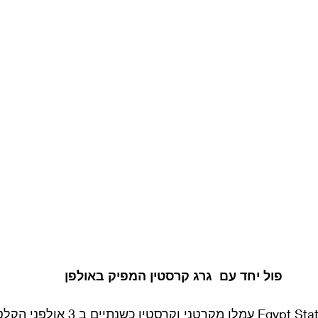
פול יחד עם  גרג קרסטין המפיק באולפן
על האלבום החדש Egypt Station עמלו מקרטני וקרסט