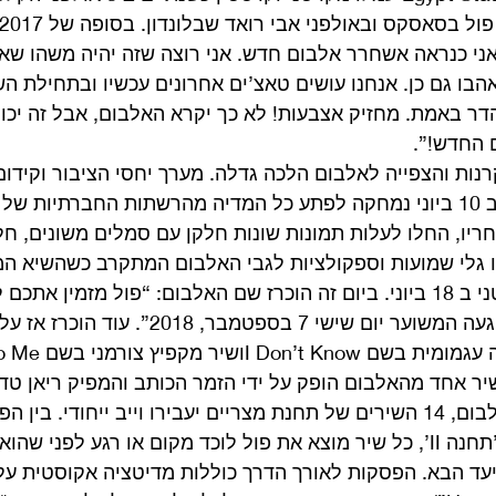
התכניות ל 2018: “אני כנראה אשחרר אלבום חדש. אני רוצה שזה יהיה משהו
הבו גם כן. אנחנו עושים טאצ’ים אחרונים עכשיו ובתחילת הש
דר באמת. מחזיק אצבעות! לא כך יקרא האלבום, אבל זה יכול
 החדש!”. 
נות והצפייה לאלבום הלכה גדלה. מערך יחסי הציבור וקידום
היה מדוקדק ומחושב: ב 10 ביוני נמחקה לפתע כל המדיה מהרשתות החברתיות
חריו, החלו לעלות תמונות שונות חלקן עם סמלים משונים, חל
גלי שמועות וספקולציות לגבי האלבום המתקרב כשהשיא המי
הולדתו ה 76 של מקרטני ב 18 ביוני. ביום זה הוכרז שם האלבום: “פול מזמין
לתחנת מצרים, זמן ההגעה המשוער יום שישי 7 בספטמבר,
ר אחד מהאלבום הופק על ידי הזמר הכותב והמפיק ריאן טדר
“כהשראה מכותרת האלבום, 14 השירים של תחנת מצריים יעבירו וייב ייחודי. ב
של התחנות ‘תחנה I’ ו’תחנה II’, כל שיר מוצא את פול לוכד מקום או רגע לפני
עד הבא. הפסקות לאורך הדרך כוללות מדיטציה אקוסטית על 