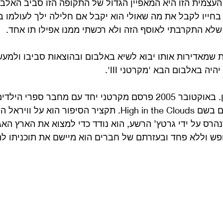
י ניסה בחייו לקבל את מה שאולי הוא יקבל אם חלילה ילך לעולמו
 שמאדירות אותו יבוא לשיא באלבום ובהוצאות סביבו ולמע
ה באלבום הבא 'מקרטני III'. 
נחזור קצת אחורה בזמן. באוקטובר 2005 פרסם מקרטני יחד עם מחבר ספר
ספר הרפתקאות לילדים בשם High in the Clouds. תקציר הסיפור הוא
הרס על ידי גרטץ’ הרשע, הוא נודד כדי למצוא את הארץ האג
פש וללא פחד ובעזרתם של חברים הוא מיישם את תוכניתו לה