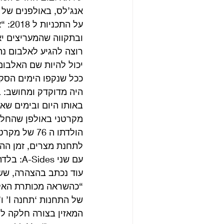
על 
ובתקווה שהמעריצים יא
רוצה להגיע לאלבום נה
יכול להיות שם האלבום
ככל שנקפו הימים הסקר
באותו היום ובימים שא
מקרטני באולפן שהחלו 
עם שני A-Sides: בלדה עגמומית בשם I Don’t Knowושיר מקפיץ צורמני בשם Come On To Me. 
עוד נכתב בהצהרה, ששי
המאזין בצורה חלקה לי