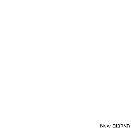
ב 2009 החלו דיבורים ומגעים להפיכת הספר לסרט אנימציה וב 2013, לאחר יציאת האלבום New 