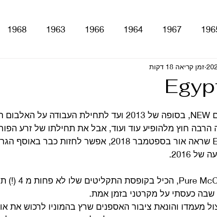
1968
1963
1966
1964
1967
196
זמן קריאה 18 דקות
With The Be
A Hard Day's Night
atles For Sale
Egypt
stery Tour
Sgt. Pepper's Lonely Hearts Club Ba
מאז יציאתו של האלבום NEW, בסופה של 2013 ועד לתחילת העבודה 
עשה הרבה חוץ מלהופיע עוד ועוד, אבל את תחילתו של זרע הפו
האלבום Egypt Station שראה אור בספטמבר 2018, אפשר לחזות כ
Let It Be
Abbey Road
Yellow Submarine
 2016. 
האוסף שנקרא Pure McCartney,
ם
טלוויזיה
רדיו
קטעים מתוך ספרים ומאמרים
שבה כעסתי על מקרטני בזמן אמת. 
צול מעמדו והונאת ציבור האספנים שרץ בהמוניו לרכוש את או