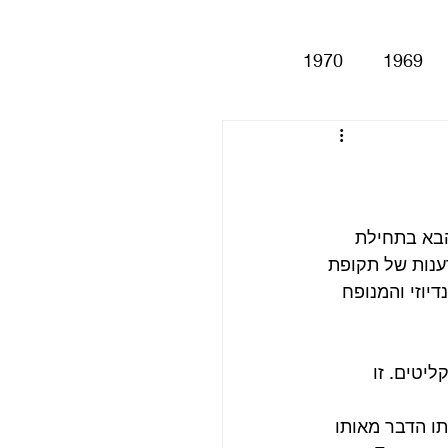
1970
1969
Help!
Be
Magical My
על האלבום הבא בתחילת 
רענות של תקופת 
בר באוסף הגרנדיוזי והמנופח 
Anthology
סינגלים
 הכיל בקופסת התקליטים שלו לא פחות מ 4 (!) תקליטים. זו 
תו הדבר מאותו 