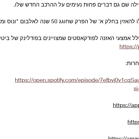
ילה שם גם דברים פחות נעימים על ההרכב החדש שלו.
חלק א' של הפרק שחוגג 50 שנה לאלבום "ונוס ומארס".
לל אמצעי האזנה לפודקאסטים שמצויינים בפודלינק של ביטל
https:/
חרות:
https://open.spotify.com/episode/7efbvi0v1cqS
s
https://a
http
https://am