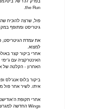
the Run.
פול, שרצה להוכיח שהוא
גיטריסט ומתופף במקום הנרי
את עמדת הגיטריסט, פו
למצוא. 
אחרי ביקור קצר באולפ
האינטרקציה עם ג'ימי 
האחרון - הקלטה של אל
ביקור בלוס אנג'לס ופג
איתו. לשיר אחר פול מכניס 
אחרי תקופת ה'אודישני
Wings החדשה למ