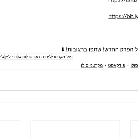
https://bit.
 הפרק החדש! שתפו בתגובות! ⬇️
פול מקרטני
לינדה מקרטני
ווינגז
דני ליין
ג'י
ולו
פודקאסט
מקרטני סולו