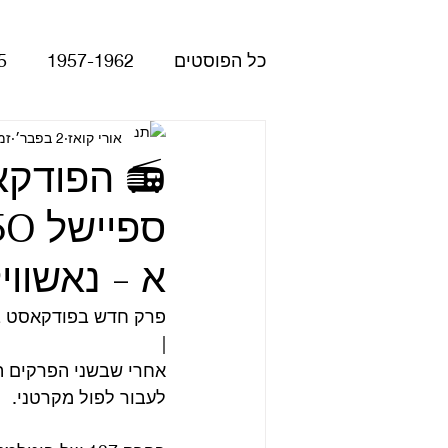
כל הפוסטים
1957-1962
5
Please Please Me
אורי קואז
2 בפבר׳
זמן
atles
Revolver
Rubber Soul
א - נאשוויל
The Beatles - White Album
פרק חדש בפודקאסט ב
|
הופעות
קאברים
סרטי
לעבור לפול מקרטני.