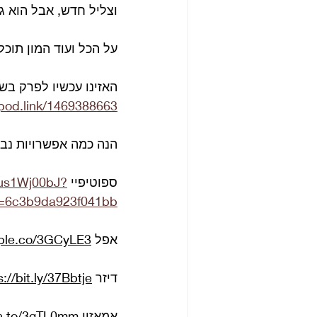
וצליל חדש, אבל הוא ג
על הכל ועוד המון תוכלו להאזין ב
האזינו עכשיו לפרק בש
/pod.link/1469388663
הנה כמה אפשרויות נב
ספוטיפיי 
aus1Wj00bJ?
i=6c3b9da923f041bb
אפל 
pple.co/3GCyLE3
דיזר 
s://bit.ly/37Bbtje
אמאזון 
zn.to/3gTL0mm