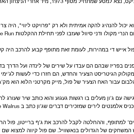
 יכול להנהיג להקה אמיתית ולא רק "פרויקט ליווי", היה צריך
 מקולו ודני סיוול שעזבו לפני תחילת ההקלטות Band on the Run.
ל אייש די במהירות, לעומת זאת מתופף קבוע להרכב היה קש
נים בפריז שבהם הם עבדו על שירים של לינדה ועל הדרך בד
מקולוק הגיטריסט הצעיר והחדש, הם חזרו כדי לעשות לג'ימי 
בום עבור האח הצעיר של פול, מייק מקרטני הלוא הוא מק'גי
ישה עם ג'ון מעלים בו רגשות געגוע והוא כותב שיר שעורג ל
אלמנטים לירים שמזכירים דברים שג'ון כתב ב I am the Walrus.
ם' למתופף, וההחלטה לקבל להרכב את ג'ף ברייטון, פול ה
גרש המשחקים של הגדולים בנאשוויל. שם פול קיווה למצוא שם