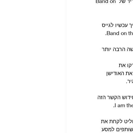
בפרק 137 של ביטלמניקס, נצא למסע שמתחיל מסוף 1973, מיד אחרי הניצחון האדיר של Band on 
 עכשיו לגייס 
ה הרבה יותר 
קו את 
את האודישן 
ר.
חידוש הקשר הזה 
חליט לקחת את 
 שותפים למסע 