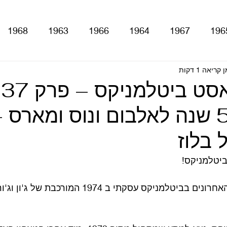
1968
1963
1966
1964
1967
196
 קריאה 1 דקות
With The Be
A Hard Day's Night
atles For Sale
ספיישל 50 שנה לאלבום ונוס ומארס
stery Tour
Sgt. Pepper's Lonely Hearts Club Ba
 בלוז
Let It Be
Abbey Road
Yellow Submarine
יטלמניקס!
אחרי שבשני הפרקים האחרונים בביטלמניקס עסקתי ב 1974 ה
ם
טלוויזיה
רדיו
קטעים מתוך ספרים ומאמרים