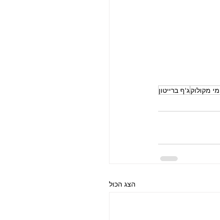
מי מקולוק
ג'ף ברייטון
הצג הכול