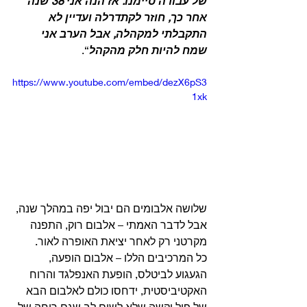
של עבודה סיימנו. אז הנה אני 38 שנה 
אחר כך, חוזר לקתדרלה ועדיין לא 
התקבלתי למקהלה, אבל הערב אני 
שמח להיות חלק מהקהל
“. 
https://www.youtube.com/embed/dezX6pS3
1xk
שלושה אלבומים הם יבול יפה במהלך שנה, 
אבל לדבר האמתי – אלבום רוק, התפנה 
מקרטני רק לאחר יציאת האופרה לאור. 
כל המרכיבים הללו – אלבום הופעה, 
הגעגוע לביטלס, הופעת האנפלגד והרוח 
האקטיביסטית, ידחסו כולם לאלבום הבא 
של פול וקשה שלא לשים לב שגם רוחה של 