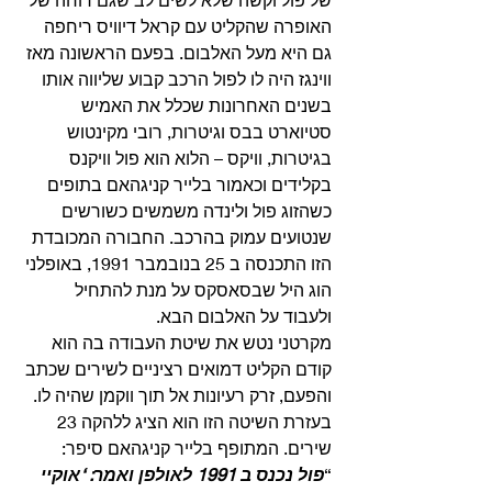
האופרה שהקליט עם קראל דיוויס ריחפה 
גם היא מעל האלבום. בפעם הראשונה מאז 
ווינגז היה לו לפול הרכב קבוע שליווה אותו 
בשנים האחרונות שכלל את האמיש 
סטיוארט בבס וגיטרות, רובי מקינטוש 
בגיטרות, וויקס – הלוא הוא פול וויקנס 
בקלידים וכאמור בלייר קניגהאם בתופים 
כשהזוג פול ולינדה משמשים כשורשים 
שנטועים עמוק בהרכב. החבורה המכובדת 
הזו התכנסה ב 25 בנובמבר 1991, באופלני 
הוג היל שבסאסקס על מנת להתחיל 
ולעבוד על האלבום הבא. 
מקרטני נטש את שיטת העבודה בה הוא 
קודם הקליט דמואים רציניים לשירים שכתב 
והפעם, זרק רעיונות אל תוך ווקמן שהיה לו. 
בעזרת השיטה הזו הוא הציג ללהקה 23 
שירים. המתופף בלייר קניגהאם סיפר: 
“
פול נכנס ב 1991 לאולפן ואמר: ‘אוקיי 