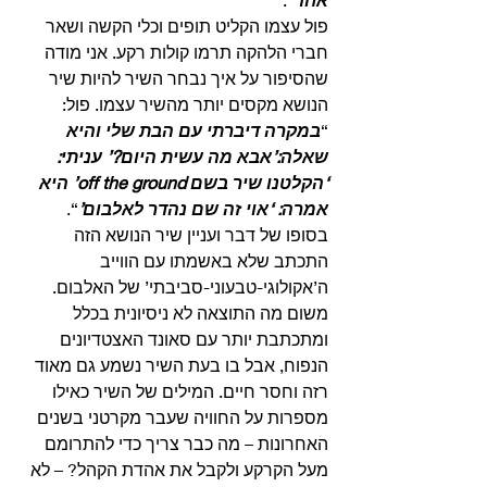
פול עצמו הקליט תופים וכלי הקשה ושאר 
חברי הלהקה תרמו קולות רקע. אני מודה 
שהסיפור על איך נבחר השיר להיות שיר 
הנושא מקסים יותר מהשיר עצמו. פול: 
“
במקרה דיברתי עם הבת שלי והיא 
שאלה:’אבא מה עשית היום?’ עניתי: 
‘הקלטנו שיר בשם off the ground’ היא 
אמרה: ‘אוי זה שם נהדר לאלבום’
“. 
בסופו של דבר ועניין שיר הנושא הזה 
התכתב שלא באשמתו עם הווייב 
ה’אקולוגי-טבעוני-סביבתי’ של האלבום. 
משום מה התוצאה לא ניסיונית בכלל 
ומתכתבת יותר עם סאונד האצטדיונים 
הנפוח, אבל בו בעת השיר נשמע גם מאוד 
רזה וחסר חיים. המילים של השיר כאילו 
מספרות על החוויה שעבר מקרטני בשנים 
האחרונות – מה כבר צריך כדי להתרומם 
מעל הקרקע ולקבל את אהדת הקהל? – לא 