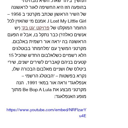
המשיך ביתר שאת. השיא מבחינתי 
בהופעה הזו היא החשיפה לאור לראשונה 
של השיר הראשון שכתב מקרטני ב 1956 – 
I Lost My Little Girl. אמנם מי שהאזין לכל 
החומר המוקלט של 
פרויקט ‘גט בק’
 (יש 
אנשים כאלה?) כבר נתקל בו, אבל זו הפעם 
הראשונה בה יראה אור רשמית באלבום. 
מקרטני המשיך עם ‘מלחמתו’ בבוטלגים 
הלא רשמיים כשלאלבום החדש שהכיל 15 
קטעים בניהם קאברים לשירים ישנים, שירי 
ביטלס שלו ושניים מאלבום הבכורה שלו, 
נקרא בפשטות – ‘הבוטלג הרשמי – 
אנפלאגד’ וראה אור במאי 1991.  הנה 
מקרטני מבצע את Be Bop A Lula מתוך 
מופע האנפלאגד: 
https://www.youtube.com/embed/NRFlzarY
u4E