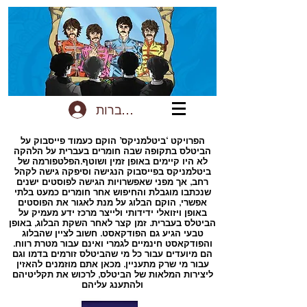
להתחברות
הפרויקט ‘ביטלמניקס’ הוקם כעמוד פייסבוק על
הביטלס בתקופה שבה חומרים בעברית על הלהקה
לא היו קיימים באופן זמין ושוטף.הפלטפורמה של
ביטלמניקס בפייסבוק הנגישה וסיפקה גישה לקהל
רחב, אך מפני שאפשרויות הגישה לפוסטים ישנים
שנכתבו מוגבלת והחיפוש אחר חומרים כמעט בלתי
אפשרי, הוקם הבלוג על מנת לאגור את הפוסטים
באופן ויזואלי ידידותי ולייצר מרכז ידע מעמיק על
הביטלס בעברית. זמן קצר לאחר השקת הבלוג, באופן
טבעי הגיע גם הפודקאסט. חשוב לציין שהבלוג
והפודקאסט חינמיים לגמרי ואינם עבור מטרת רווח.
הם מיועדים עבור כל מי שהביטלס זורמים בדמו וגם
עבור מי שרק מתעניין. מכאן אתם מוזמנים להאזין
ליצירות המלאות של הביטלס, לרכוש את תקליטיהם
ולהתענג עליהם