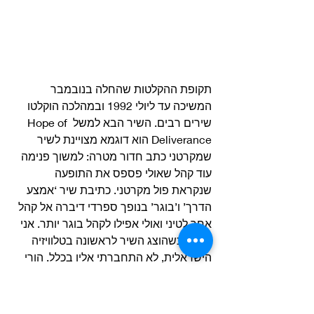
תקופת ההקלטות שהחלה בנובמבר 
המשיכה עד ליולי 1992 ובמהלכה הוקלטו 
שירים רבים. השיר הבא למשל Hope of 
Deliverance הוא דוגמא מצויינת לשיר 
שמקרטני כתב חדור מטרה: למשוך פנימה 
עוד קהל שאולי פספס את התופעה 
שנקראת פול מקרטני. כתיבת שיר ‘אמצע 
הדרך’ ו’בוגר’ בנופך ספרדי דיברה אל קהל 
אחר לטיני ואולי אפילו לקהל בוגר יותר. אני 
זוכר שכשהוצג השיר לראשונה בטלוויזיה 
הישראלית, לא התחברתי אליו בכלל. הורי 
דווקא כן התחברו ואהבו.
את Hope of Deliverance ביסס מקרטני 
על קטע שכתב בשם Spanish Hop ששכב 