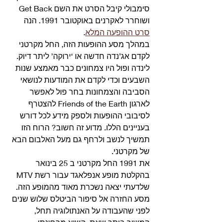
סימבולי קיבל הסרט את השם Get Back 
ושוחרר לאקרנים באוקטובר 1991. הנה 
סרט ההופעה המלא
.
במהלך מסע ההופעות הזה, החל מקרטני 
לקדם אג’נדה חדשה או ‘ירוקה’ ליתר דיוק. 
לינדה ופול היו צמחונים כבר מאמצע שנות 
השבעים וכדי לקדם את המודעות לנושאי 
הסביבה והצמחונות בחר פול לאפשר 
לארגון Friends of the Earth להצטרף 
לסיבובי ההופעות ולספק מידע לכל דורש 
בעניינים הללו. מדוע זה חשוב? הרוח הזו 
תמשיך לנשב ולרחף גם מעל האלבום הבא 
של מקרטני. 
את 1991 החל מקרטני ב 25 בינואר 
בהקלטת מופע אנפלאגד עבור רשת MTV 
שלדעתי יצאה נשכרת מאוד מהמופע הזה. 
מסע החזרה אל סיפור הביטלס שלוש שנים 
לפני שהעבודה על האנתולוגיה תחל, 