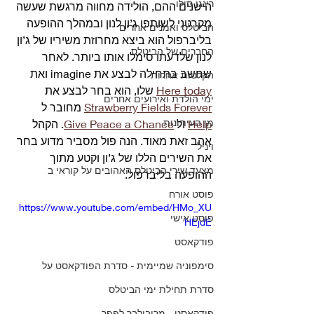
רינגו סולו
הישנים ההם, הולידה מחווה מרגשת שעשה 
מקרטני לשותפו ג’ון לנון ובמהלך ההופעה 
הביטלס ואמנים אחרים
בליברפול הוא ביצא מחרוזת משיריו של ג’ון 
החברים של הביטלס
לנון שלדעתו סימלו אותו ביותר. לאחר 
שחשב בתחילה לבצע את imagine ואת 
הקלטות אחרות
Here today
 שלו, הוא בחר לבצע את 
ימי הולדת ואירועים אחרים
Strawberry Fields Forever
 מחובר ל 
מן העיתונות
Help
 ול 
Give Peace a Chance
. הקהל 
אהב זאת מאוד. הנה פול מסביר מדוע בחר 
ויניל
את השירים הללו של ג’ון וקטע מתוך 
מצעד שירי הביטלס האהובים על קוראי ב
ההופעה בליברפול. 
פוסט אורח
https://www.youtube.com/embed/HMo_XU
פוסט אישי
HEjdE
פודקאסט
סימפוניה שמיימית - סדרת הפודקאסט על
סדרת תחילת ימי הביטלס
פודקאסט - מריבולבר לפפר