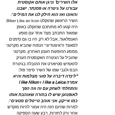
אלו השירים’ וניגן אותם אקוסטית 
עבורנו על גיטרה או פסנתר. ישבנו 
והאזנו ואז הוא חילק לנו את המילים
“. 
השיר הראשון שהוקלט Biker Like an Icon 
היה קטע לא מתוחכם שהוקלט באופן 
שמאוד התכתב מצד אחד עם מופע 
האנפלאגד, אבל לא רק. היו בו גם סימנים 
לסאונד ה’איצטדיוני’ הנפוח שהביא מקרטני 
ממסע ההופעות הענק האחרון. מקרטני 
שהוביל על הגיטרה האקוסטית העניק 
להאמיש סטיוארט את ההובלה בגיטרת 
הבס ולגבי שמו של השיר סיפר פול: 
“לינדה דיברה על סוגי מצלמות והיא 
אמרה I like a Leica ו I like Nikon 
והתחלתי לשחק עם זה וזה הפך 
לאופנוען שיש לו בחורה שאוהבת אותו 
כמו אייקון. אני אוהב טייטלים מטעים
“.
למרות שהיום הזה היה אמור להיות מוקדש 
אחר ורק לחזרות, רבע שעה הספיקה 