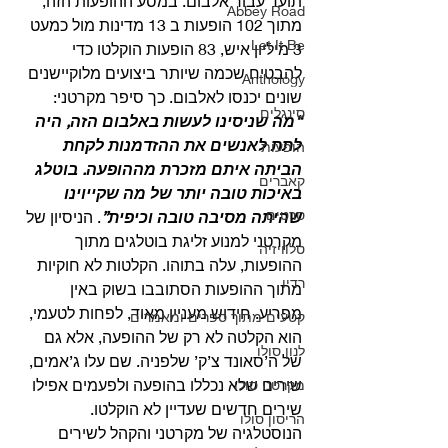
תועד עבור אלבום. במסע ההופעות הזה, 
Abbey Road
מתוך 102 הופעות ב 13 מדינות מול כמעט 
Let It Be
3 מיליון איש, 83 הופעות הוקלטו כדי 
להבטיח שכמה שיותר ביצועים מלוקיישנים 
Anthology
שונים יכנסו לאלבום. כך סיפר מקרטני: 
סינגלים
“מה שניסינו לעשות באלבום הזה, היה 
לתת לאנשים את ההזדמנות לקחת 
הופעות
הביתה איתם מזכרת מההופעה. בוטלג 
קאברים
באיכות טובה יותר של מה שקייוינו 
סרטים
שהיתה מסיבה טובה וכיפית”
. הניסיון של 
מקרטני למנוע זליגת בוטלגים מתוך 
טלוויזיה
ההופעות, עלה בתוהו. הקלטות לא חוקיות 
רדיו
מתוך ההופעות הסתובבו בשוק באין 
מפריע. חידוש מעניין מאוד, לפחות לטעמי, 
קטעים מתוך ספרים ומאמרים
הוא הקלטה לא רק של ההופעה, אלא גם 
לנון סולו
של ה’סאונד צ’ק’ שלפניה. שם עלו ג’אמים, 
שירים שלא נכללו בהופעה ולפעמים אפילו 
מקרטני סולו
שירים חדשים שעדיין לא הוקלטו. 
הריסון סולו
הנוסטלגיה של מקרטני והקהל לשירים 