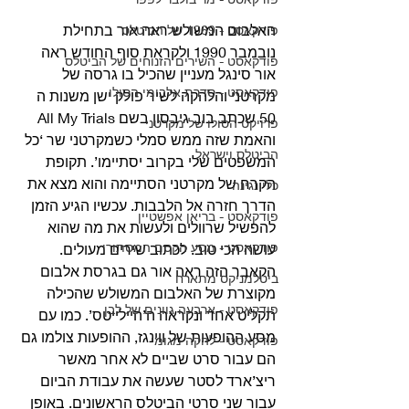
האלבום המשולש ראה אור בתחילת 
פודקאסט - 1969 של הביטלס
נובמבר 1990 ולקראת סוף החודש ראה 
פודקאסט - השירים הזנוחים של הביטלס
אור סינגל מעניין שהכיל בו גרסה של 
פודקאסט - סדרת אלבומי הסולו
מקרטני והלהקה לשיר פולק ישן משנות ה 
50 שכתב בוב גיבסון בשם All My Trials 
פרויקט הסולו של מקרטני
והאמת שזה ממש סמלי כשמקרטני שר ‘כל 
הביטלס וישראל
המשפטים שלי בקרוב יסתיימו’. תקופת 
הקרח של מקרטני הסתיימה והוא מצא את 
כלי נגינה
הדרך חזרה אל הלבבות. עכשיו הגיע הזמן 
פודקאסט - בריאן אפשטיין
להפשיל שרוולים ולעשות את מה שהוא 
פודקאסט - מסע הקסם המסתורי
עושה הכי טוב. לכתוב שירים מעולים. 
הקאבר הזה ראה אור גם בגרסת אלבום 
ביטלמניקס מתארח
מקוצרת של האלבום המשולש שהכילה 
פודקאסט - ארבעה גוונים של לבן
תקליט אחד ונקראה ה’היילייטס’. כמו עם 
מסע ההופעות של ווינגז, ההופעות צולמו גם 
פודקאסט - להקה מגומי
הם עבור סרט שביים לא אחר מאשר 
ריצ’ארד לסטר שעשה את עבודת הביום 
עבור שני סרטי הביטלס הראשונים. באופן 