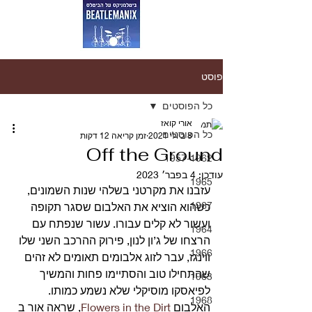
פוסט
כל הפוסטים
אורי קואז
כל הפוסטים
8 ביולי 2021
זמן קריאה 12 דקות
Off the Ground
1957-1962
עודכן:
4 בפבר׳ 2023
1965
עזבנו את מקרטני בשלהי שנות השמונים, 
1967
כשהוא הוציא את האלבום שסגר תקופה 
ועשור לא קלים עבורו. עשור שנפתח עם 
1964
הרצחו של ג’ון לנון, פירוק ההרכב השני שלו 
1966
ווינגז, עבר לזוג אלבומים תאומים לא זהים 
שהתחילו טוב והסתיימו פחות והמשיך 
1963
לפיאסקו מוסיקלי שלא נשמע כמותו. 
1968
האלבום 
Flowers in the Dirt
, שראה אור ב 