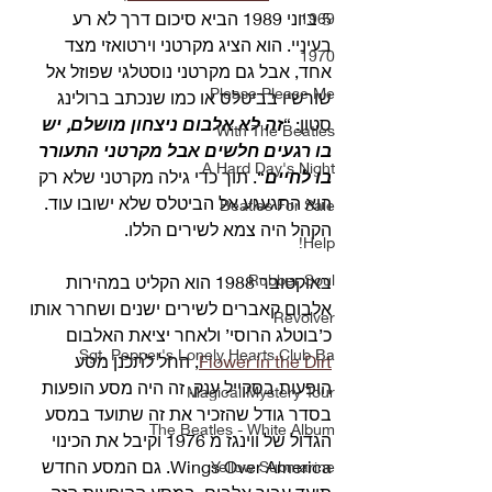
5 ביוני 1989 הביא סיכום דרך לא רע 
1969
בעיניי. הוא הציג מקרטני וירטואזי מצד 
1970
אחד, אבל גם מקרטני נוסטלגי שפוזל אל 
Please Please Me
שורשיו בביטלס או כמו שנכתב ברולינג 
סטון: “
זה לא אלבום ניצחון מושלם, יש 
With The Beatles
בו רגעים חלשים אבל מקרטני התעורר 
A Hard Day's Night
בו לחיים
“. תוך כדי גילה מקרטני שלא רק 
הוא התגעגע אל הביטלס שלא ישובו עוד. 
Beatles For Sale
הקהל היה צמא לשירים הללו.
Help!
Rubber Soul
באוקטובר 1988 הוא הקליט במהירות 
אלבום קאברים לשירים ישנים ושחרר אותו 
Revolver
כ’בוטלג הרוסי’ ולאחר יציאת האלבום 
Sgt. Pepper's Lonely Hearts Club Ba
Flower in the Dirt
, החל לתכנן מסע 
הופעות בסקייל ענק. זה היה מסע הופעות 
Magical Mystery Tour
בסדר גודל שהזכיר את זה שתועד במסע 
The Beatles - White Album
הגדול של ווינגז מ 1976 וקיבל את הכינוי 
Wings Over America. גם המסע החדש 
Yellow Submarine