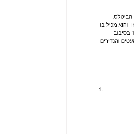
הביטלס.
הספר נקרא The Lost Beatles Photographs: The Bob Bonis Archive, 1964-1966 והוא מכיל בו 
192 עמודים של תמונות נדירות ויפהפיות של הלהקה, שצולמו בין השנים 1964-1966 בסיבוב 
טים והנדירים 