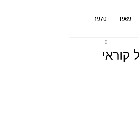
1970
1969
Help!
Be
 קוראי
Magical My
Anthology
סינגלים