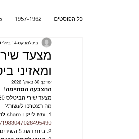
כל הפוסטים
1957-1962
5
Please Please Me
ביטלמניקס
14 ביולי 2020
atles
מצעד שירי
ומאזיני ביטל
Revolver
Rubber Soul
עודכן:
30 באוק׳ 2022
ההצבעה הסתיימה!
The Beatles - White Album
מצעד שירי הביטלס 2020 של קוראי ומאזיני ביטלמניקס יצא לדרך. 
מה תצטרכו לעשות? 
1. עשו לייק ו share לפוסט בפייסבוק: 
הופעות
קאברים
סרטי
ts/1983047028495490
2. ביחרו את 5 השירים האהובים עליכם של הביטלס בטופס הבחירה בתחתית הדף. 