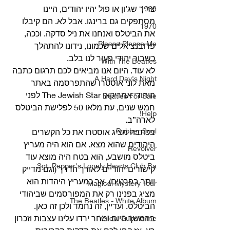
צריך שג’ון או פול יהיו יהודים, היינו 
1969
מסתפקים גם ברינגו. אבל לא. הם קיבלו 
1970
את הביטלס ואנחנו את ניל סדקה. וככה, 
Please Please Me
פרובנציאלים שכמונו, נידונו להתהלך 
כשבור יהודי פעור לנו בלב. 
With The Beatles
לא עוד. היום אנו מביאים לכם תרגום כתבה 
A Hard Day's Night
מאת לוני אוסטרו שהתפרסמה באתר 
היהודי אמריקאי The Jewish Star לפני 
Beatles For Sale
חמש שנים, עת מלאו 50 לפלישת הביטלס 
Help!
לארה”ב. 
Rubber Soul
בכתבה מציג אוסטרו את כל הקשרים 
היהודים שהוא מצא. אם הוא היה מעריץ 
Revolver
ביטלס מושבע, הוא בטח היה מוצא עוד 
Sgt. Pepper's Lonely Hearts Club Ba
קישורים יהודיים לאורך הדרך (וגם מדייק 
יותר בפרטים), אך כמעריץ היהדות הוא 
Magical Mystery Tour
מציג בפנינו רק את המפורסמים שביהודי 
The Beatles - White Album
הביטלס. ועדיין, זה נחמד ולכן זה כאן. 
בהמשך היום ומחר ירדו עלינו עצבות וזכרון 
Yellow Submarine