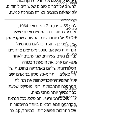
רע, אז קחו לכם את הדקות הקרובות 
Abbey Road
לחשוב על דברים טובים שקשורים ליהודים, 
Let It Be
גם אם הם מוצגים בצורה מגוחכת קמעה. 
Anthology
לפני 55 שנים, ב-7 בפברואר 1964, 
סינגלים
ארבעה בחורים כריזמטיים וארוכי שיער 
הופעות
מליברפול נחתו בשדה התעופה שנקרא זמן 
קצר לפני כן JFK. חיכו להם בטרמינל 
קאברים
הנחיתות פאן אם 5000 מעריצים צרחניים 
סרטים
(ברובן נשים צעירות). שני ערבים לאחר 
מכן, הם ערכו את הופעת הבכורה 
טלוויזיה
הטלוויזיונית שלהם באמריקה בתוכנית של 
רדיו
אד סאליבן. יותר מ-73 מליון בני אדם ישבו 
קטעים מתוך ספרים ומאמרים
מול ההופעה הזו כדי לחוות את תחילת 
המהפכה התרבותית ורומן מוסיקלי שכעת 
לנון סולו
כבר נמשך יותר מחצי מאה. 
מקרטני סולו
ג’ון, פול, ג’ורג’ ורינגו. הביטלס. ככל הנראה 
הבדרנים המפורסמים ביותר בהיסטוריה 
הריסון סולו
של התרבות הפופולרית. ובמיוחד, קבוצה 