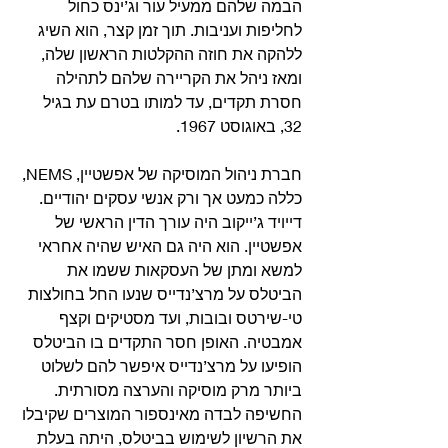
הבמה שלהם ממעיל עור וג’ינס כחול 
לחליפות ועניבות. תוך זמן קצר, הוא השיג 
ללהקה את חוזה ההקלטות הראשון שלה, 
ומאז ניהל את הקריירה שלהם לתהילה 
חסרת תקדים, עד למותו בטרם עת בגיל 
32, באוגוסט 1967.
חברת ניהול המוסיקה של אפשטיין, NEMS, 
כללה כמעט אך ורק אנשי עסקים יהודיים. 
דייויד ג’ייקוב היה עורך הדין הראשי של 
אפשטיין. הוא היה גם האיש שהיה אחראי 
למשא ומתן של העסקאות ששמו את 
הביטלס על מרצ’נדייס שנעו החל בחולצות 
טי-שירטס ובובות, ועד מסטיקים וקצף 
אמבטיה. האופן חסר התקדים בו הביטלס 
הופיעו על מרצ’נדייס איפשר להם לשלוט 
ביותר מרק מוסיקה והערצה מסורתית. 
החשיפה לבדה מאינספור המוצרים שקיבלו 
את הרשיון לשימוש בביטלס, היתה בעלת 