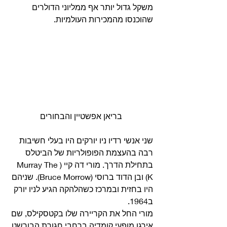
משקל גדול יותר אף ממליוני הדולרים 
שהוכנסו מהמכירות העולמיות. 
בריאן אפשטיין והבחורים
שני אנשי רדיו ניו יורקים היו בעלי חשיבות 
רבה בהעצמת הפופולריות של הביטלס 
בתחילת הדרך. מורי דה קיי (Murray The 
K) ובן הדוד ברוסי (Bruce Morrow). שניהם 
היו בחזית ובמרכז כשהלהקה הגיע לניו יורק 
ב1964. 
מורי החל את הקריירה שלו בקטסקילס, שם 
אירגן מופעי קומדיה ברחבי חגורת הבורשט 