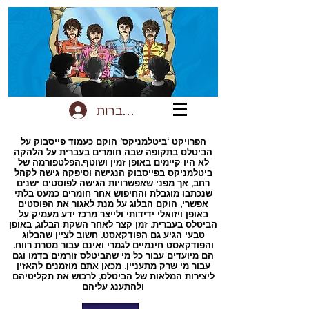
להתחברות
הפרויקט ‘ביטלמניקס’ הוקם כעמוד פייסבוק על
הביטלס בתקופה שבה חומרים בעברית על הלהקה
לא היו קיימים באופן זמין ושוטף.הפלטפורמה של
ביטלמניקס בפייסבוק הנגישה וסיפקה גישה לקהל
רחב, אך מפני שאפשרויות הגישה לפוסטים ישנים
שנכתבו מוגבלת והחיפוש אחר חומרים כמעט בלתי
אפשרי, הוקם הבלוג על מנת לאגור את הפוסטים
באופן ויזואלי ידידותי ולייצר מרכז ידע מעמיק על
הביטלס בעברית. זמן קצר לאחר השקת הבלוג, באופן
טבעי הגיע גם הפודקאסט. חשוב לציין שהבלוג
והפודקאסט חינמיים לגמרי ואינם עבור מטרת רווח.
הם מיועדים עבור כל מי שהביטלס זורמים בדמו וגם
עבור מי שרק מתעניין. מכאן אתם מוזמנים להאזין
ליצירות המלאות של הביטלס, לרכוש את תקליטיהם
ולהתענג עליהם