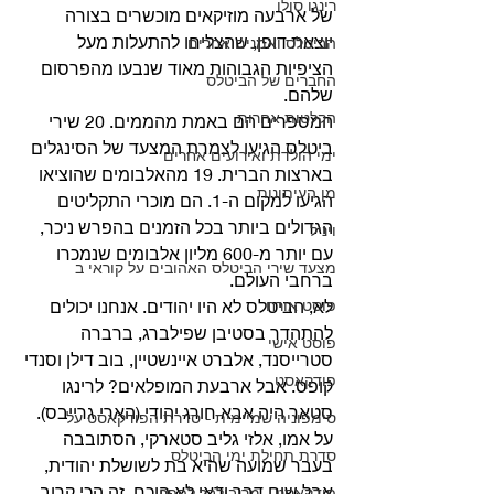
רינגו סולו
של ארבעה מוזיקאים מוכשרים בצורה 
יוצאת דופן, שהצליחו להתעלות מעל 
הביטלס ואמנים אחרים
הציפיות הגבוהות מאוד שנבעו מהפרסום 
החברים של הביטלס
שלהם. 
הקלטות אחרות
המספרים הם באמת מהממים. 20 שירי 
ביטלס הגיעו לצמרת המצעד של הסינגלים 
ימי הולדת ואירועים אחרים
בארצות הברית. 19 מהאלבומים שהוציאו 
מן העיתונות
הגיעו למקום ה-1. הם מוכרי התקליטים 
הגדולים ביותר בכל הזמנים בהפרש ניכר, 
ויניל
עם יותר מ-600 מליון אלבומים שנמכרו 
מצעד שירי הביטלס האהובים על קוראי ב
ברחבי העולם. 
פוסט אורח
לא, הביטלס לא היו יהודים. אנחנו יכולים 
להתהדר בסטיבן שפילברג, ברברה 
פוסט אישי
סטרייסנד, אלברט איינשטיין, בוב דילן וסנדי 
פודקאסט
קופס. אבל ארבעת המופלאים? לרינגו 
סטאר היה אבא חורג יהודי (הארי גרייבס). 
סימפוניה שמיימית - סדרת הפודקאסט על
על אמו, אלזי גליב סטארקי, הסתובבה 
סדרת תחילת ימי הביטלס
בעבר שמועה שהיא בת לשושלת יהודית, 
אבל שום דבר ודאי לא הוכח. זה הכי קרוב 
פודקאסט - מריבולבר לפפר