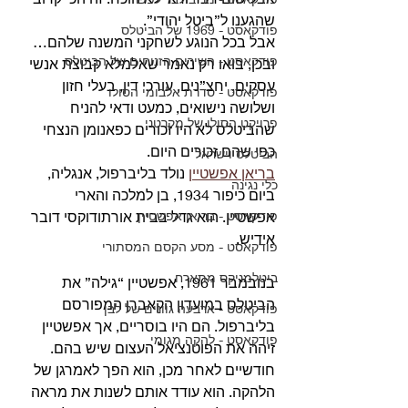
שהגענו ל”ביטל יהודי”. 
פודקאסט - 1969 של הביטלס
אבל בכל הנוגע לשחקני המשנה שלהם… 
פודקאסט - השירים הזנוחים של הביטלס
ובכן, בואו רק נאמר שאלמלא קבוצת אנשי 
עסקים, יחצ”נים, עורכי דין, בעלי חזון 
פודקאסט - סדרת אלבומי הסולו
ושלושה נישואים, כמעט ודאי להניח 
פרויקט הסולו של מקרטני
שהביטלס לא היו זכורים כפאנומן הנצחי 
כפי שהם זכורים היום. 
הביטלס וישראל
בריאן אפשטיין
 נולד בליברפול, אנגליה, 
כלי נגינה
ביום כיפור 1934, בן למלכה והארי 
פודקאסט - בריאן אפשטיין
אפשטיין. הוא גדל בבית אורתודוקסי דובר 
אידיש.
פודקאסט - מסע הקסם המסתורי
ביטלמניקס מתארח
בנובמבר 1961, אפשטיין “גילה” את 
הביטלס במועדון הקאברן המפורסם 
פודקאסט - ארבעה גוונים של לבן
בליברפול. הם היו בוסריים, אך אפשטיין 
פודקאסט - להקה מגומי
זיהה את הפוטנציאל העצום שיש בהם. 
חודשיים לאחר מכן, הוא הפך לאמרגן של 
הלהקה. הוא עודד אותם לשנות את מראה 