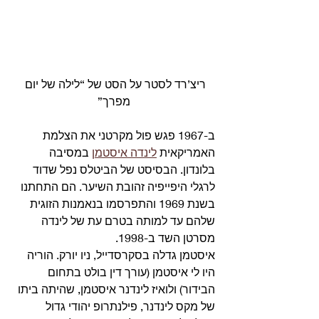
ריצ’רד לסטר על הסט של “לילה של יום 
מפרך”
ב-1967 פגש פול מקרטני את הצלמת 
האמריקאית 
לינדה איסטמן
 במסיבה 
בלונדון. הבסיסט של הביטלס נפל שדוד 
לרגלי היפייפיה זהובת השיער. הם התחתנו 
בשנת 1969 והתפרסמו בנאמנות הזוגית 
שלהם עד למותה בטרם עת של לינדה 
מסרטן השד ב-1998. 
איסטמן גדלה בסקרסדייל, ניו יורק. הוריה 
היו לי איסטמן (עורך דין בולט בתחום 
הבידור) ולואיז לינדנר איסטמן, שהיתה ביתו 
של מקס לינדנר, פילנתרופ יהודי גדול 