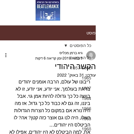
פוסט
כל הפוסטים
גיא ברמן מכליס
כל הפוסטים
1 במאי 2019
זמן קריאה 6 דקות
הקשר היהודי
1957-1962
עודכן:
31 באוק׳ 2022
1965
ריבונו של עולם, הרבה אומנים יהודים 
1967
בראת בעולמך. אני יודע, אני יודע, זו לא 
בושה כל כך גדולה להיות אמן גוי. אבל 
1964
ביננו, זה גם לא כבוד כל כך גדול. אז מה 
1966
היה נורא אם במקום כל הצרות הגדולות 
האלו, היה לנו גם אוצר כזה קטן? אה? לו 
1963
הביטלס היו יהודים… 
1968
אח. למה הביטלס לא היו יהודים. אפילו לא 