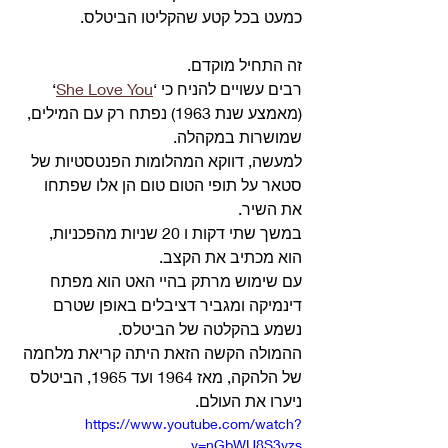
כמעט בכל קטע שהקליטו הביטלס.
זה התחיל מוקדם.
רבים עשויים להניח כי ‘
She Love You
‘ 
(מאמצע שנת 1963) נפתח רק עם המילים, 
שמושרות במקהלה.
למעשה, דווקא המהלומות הפנטסטיות של 
סטאר על תופי הטום טום הן אלו שפתחו 
את השיר.
במשך שתי דקות ו 20 שניות מהפכניות, 
הוא מכתיב את הקצב.
עם שימוש מרתק בהיי האט הוא מפתח 
דינמיקה ומגביר דציבלים באופן שטרם 
נשמע בהקלטה של הביטלס.
ההמולה הקשה הזאת היתה קריאת מלחמה 
של הלהקה, מאז 1964 ועד 1965, הביטלס 
ניערו את העולם.
https://www.youtube.com/watch?
v=nGbWU8S3vzs