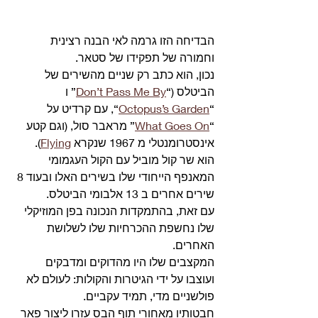
הבדיחה הזו גרמה לאי הבנה רצינית 
וחמורה של תפקידו של סטאר.
נכון, הוא כתב רק שניים מהשירים של 
הביטלס (“
Don’t Pass Me By
” ו 
“
Octopus’s Garden
“, עם קרדיט על 
“
What Goes On
” מראבר סול, (וגם קטע 
אינסטרומנטלי מ 1967 שנקרא 
Flying
).
הוא שר קול מוביל עם הקול העגמומי 
המאנפף הייחודי שלו בשירים האלו ובעוד 8 
שירים אחרים ב 13 אלבומי הביטלס.
עם זאת, בהתמקדות הנכונה בפן המוזיקלי 
שלו נחשפת ההכרחיות שלו לשלושת 
האחרים.
המקצבים שלו היו מהדוקים ומדבקים 
ועוצבו על ידי הגיטרות והקולות: לעולם לא 
פולשניים מדי, תמיד עקביים.
חבטותיו מאחורי תוף הבס עזרו ליצור פאר 