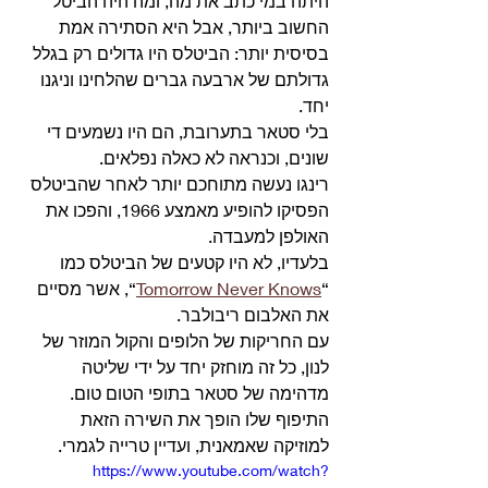
היתה במי כתב את מה, ומה היה הביטל 
החשוב ביותר, אבל היא הסתירה אמת 
בסיסית יותר: הביטלס היו גדולים רק בגלל 
גדולתם של ארבעה גברים שהלחינו וניגנו 
יחד.
בלי סטאר בתערובת, הם היו נשמעים די 
שונים, וכנראה לא כאלה נפלאים.
רינגו נעשה מתוחכם יותר לאחר שהביטלס 
הפסיקו להופיע מאמצע 1966, והפכו את 
האולפן למעבדה.
בלעדיו, לא היו קטעים של הביטלס כמו 
“
Tomorrow Never Knows
“, אשר מסיים 
את האלבום ריבולבר.
עם החריקות של הלופים והקול המוזר של 
לנון, כל זה מוחזק יחד על ידי שליטה 
מדהימה של סטאר בתופי הטום טום.
התיפוף שלו הופך את השירה הזאת 
למוזיקה שאמאנית, ועדיין טרייה לגמרי.
https://www.youtube.com/watch?