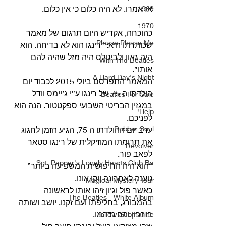
אז אמרו. לא היה כלום כי אין כלום.
1969
1970
כהוכחה, אקדיש היום תרגום של מאמר 
Please Please Me
שכותרתו היא: “רינגו הוא לא בדיחה. הוא 
היה גאון ולביטלס היה מזל שהיה להם 
With The Beatles
אותו”.
A Hard Day's Night
המאמר התפרסם ביולי 2015 לכבוד יום 
הולדתו ה 75 של רינגו ע”י ג’יימס וודל 
Beatles For Sale
במגזין הבריטי השבועי ספקטטור. הנה הוא 
Help!
לפניכם.
Rubber Soul
ערב יום ההולדתו ה 75, הגיע הזמן לחגוג 
את תרומתו המוזיקלית של רינגו סטאר 
Revolver
לפאב פור.
Sgt. Pepper's Lonely Hearts Club Ba
“הוא היה החיפושית המשפיעה ביותר” 
טענה לאחרונה יוקו אונו.
Magical Mystery Tour
כאשר פול וג’ון זיהו אותו לראשונה 
The Beatles - White Album
בהמבורג, בחליפתו ועם זקנו, יושב ושותה 
בורבון, הם נדהמו.
Yellow Submarine