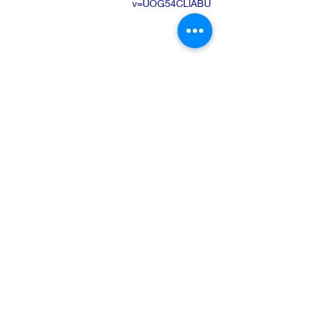
v=UOG54CLlABU
עוד מופעים של כושר ההמצאה של רינגו 
נמצאים בכל מקום: המילויים של הדקה 
וחצי הראשונה של “
A Day In the Life
” 
בפפר.
הפראות וחוסר הרחמים והשליטה ב 
“
Helter Skelter
” מהאלבום הלבן.
הג’אז העסיסי, והשימוש במצילות, ב “
I 
Want You
” מאבי רואד, ובסופו של דבר, 
בצד השני של של אותו האלבום, במחרוזת 
– סולו התופים היחידי שלו (הוא לא אהב 
סולאים).