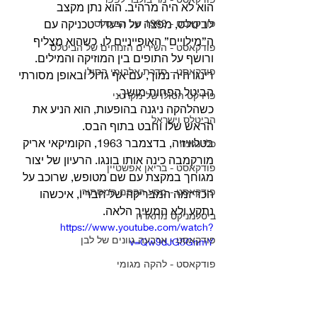
הוא לא היה מרהיב. הוא נתן מקצב 
לביטלס, מפצה על היעדר טכניקה עם 
פודקאסט - 1969 של הביטלס
ה”מילויים” האופייניים לו, כשהוא מצליף 
פודקאסט - השירים הזנוחים של הביטלס
ורושף על התופים בין המוזיקה והמילים.
פודקאסט - סדרת אלבומי הסולו
רינגו היה נמוך, עם אף גדול ובאופן מסורתי 
הביטל הפחות מושך.
פרויקט הסולו של מקרטני
כשהלהקה ניגנה בהופעות, הוא הניע את 
הביטלס וישראל
הראש שלו וחבט בתוף הבס.
בטלוויזיה, בדצמבר 1963, הקומיקאי אריק 
כלי נגינה
מורקמבה כינה אותו בונגו. הרעיון של יצור 
פודקאסט - בריאן אפשטיין
מגוחך במקצת עם שם מטופש, שרוכב על 
פודקאסט - מסע הקסם המסתורי
הכריזמה המבריקה של חבריו, איכשהו 
נתקע ולא המשיך הלאה.
ביטלמניקס מתארח
https://www.youtube.com/watch?
פודקאסט - ארבעה גוונים של לבן
v=Qw9dJG8GnmY
פודקאסט - להקה מגומי