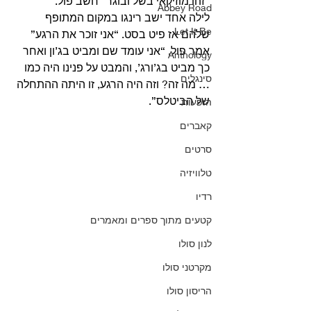
“זהו מוזיקאי בשל ובוגר” חשב פול.
Abbey Road
לילה אחד ישב רינגו במקום המתופף 
Let It Be
שלהם אז פיט בסט. “אני זוכר את הרגע” 
אמר פול, “אני עומד שם ומביט בג’ון ואחר 
Anthology
כך מביט בג’ורג’, והמבט על פנינו היה כמו 
סינגלים
… מה זה? וזה היה הרגע, זו היתה ההתחלה 
של הביטלס”.
הופעות
קאברים
סרטים
טלוויזיה
רדיו
קטעים מתוך ספרים ומאמרים
לנון סולו
מקרטני סולו
הריסון סולו