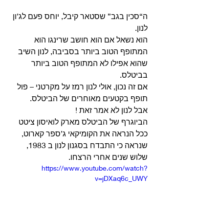
ה“סכין בגב” שסטאר קיבל, יוחס פעם לג’ון 
לנון.
הוא נשאל אם הוא חושב שרינגו הוא 
המתופף הטוב ביותר בסביבה, לנון השיב 
שהוא אפילו לא המתופף הטוב ביותר 
בביטלס.
אם זה נכון, אולי לנון רמז על מקרטני – פול 
תופף בקטעים מאוחרים של הביטלס.
אבל לנון לא אמר זאת !
הביוגרף של הביטלס מארק לואיסון ציטט 
ככל הנראה את הקומיקאי ג’ספר קארוט, 
שנראה כי התבדח בסגנון לנון ב 1983, 
שלוש שנים אחרי הרצחו.
https://www.youtube.com/watch?
v=jDXaq6c_UWY