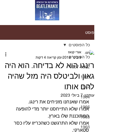
פוסט
כל הפוסטים
אורי קואז
כל הפוסטים
9 בינו׳ 2018
זמן קריאה 4 דקות
רינגו הוא לא בדיחה. הוא היה
1957-1962
גאון ולביטלס היה מזל שהיה
1965
להם אותו
1967
עודכן:
7 ביולי 2023
1964
אמרו שאנחנו מזניחים את רינגו.
1966
אמרו שלא התייחסנו יותר מדי להופעה 
המתוכננת שלו בארץ.
1963
אמרו שלא התרגשנו כשהכריזו עליו כסר 
1968
סטארקי.