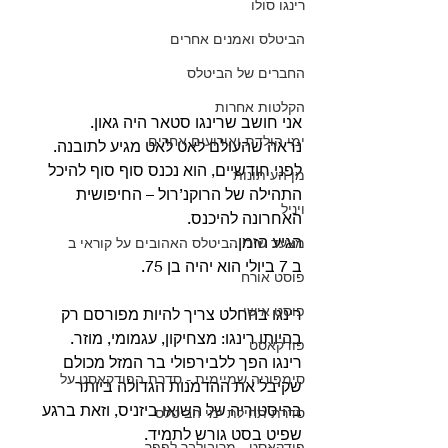
רינגו סולו
הביטלס ואמנים אחרים
החברים של הביטלס
הקלטות אחרות
אני חושב שרינגו סטאר היה גאון.
ימי הולדת ואירועים אחרים
נראה שהעולם לאט לאט מגיע לתובנה.
לפני חודשיים, הוא נכנס סוף סוף להיכל 
מן העיתונות
התהילה של הרוקנ’רול – החיפושית 
ויניל
האחרונה להיכנס.
הגיע הזמן.
מצעד שירי הביטלס האהובים על קוראי ב
ב 7 ביולי הוא יהיה בן 75.
פוסט אורח
פוסט אישי
רינגו בהחלט צריך להיות מפורסם רק 
בהיותו רינגו: מצחיקון, עגמומי, מוזר.
פודקאסט
רינגו הפך ללבירפולי בר המזל מכולם 
סימפוניה שמיימית - סדרת הפודקאסט על
שקיבל את ההדמנות הגדולה ביותר 
בהיסטוריה של השואו ביזניס, וזאת ברגע 
סדרת תחילת ימי הביטלס
שפיט בסט גורש לתמיד.
פודקאסט - מריבולבר לפפר