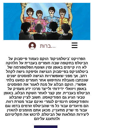
להתחברות
הפרויקט ‘ביטלמניקס’ הוקם כעמוד פייסבוק על
הביטלס בתקופה שבה חומרים בעברית על הלהקה
לא היו קיימים באופן זמין ושוטף.הפלטפורמה של
ביטלמניקס בפייסבוק הנגישה וסיפקה גישה לקהל
רחב, אך מפני שאפשרויות הגישה לפוסטים ישנים
שנכתבו מוגבלת והחיפוש אחר חומרים כמעט בלתי
אפשרי, הוקם הבלוג על מנת לאגור את הפוסטים
באופן ויזואלי ידידותי ולייצר מרכז ידע מעמיק על
הביטלס בעברית. זמן קצר לאחר השקת הבלוג, באופן
טבעי הגיע גם הפודקאסט. חשוב לציין שהבלוג
והפודקאסט חינמיים לגמרי ואינם עבור מטרת רווח.
הם מיועדים עבור כל מי שהביטלס זורמים בדמו וגם
עבור מי שרק מתעניין. מכאן אתם מוזמנים להאזין
ליצירות המלאות של הביטלס, לרכוש את תקליטיהם
ולהתענג עליהם