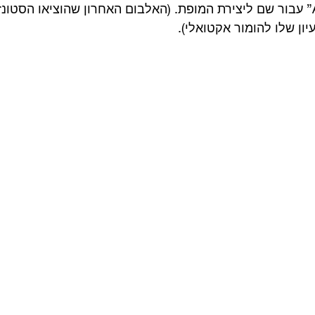
את “After Geography” עבור שם ליצירת המופת. (האלבום האחרון שהוציאו הס