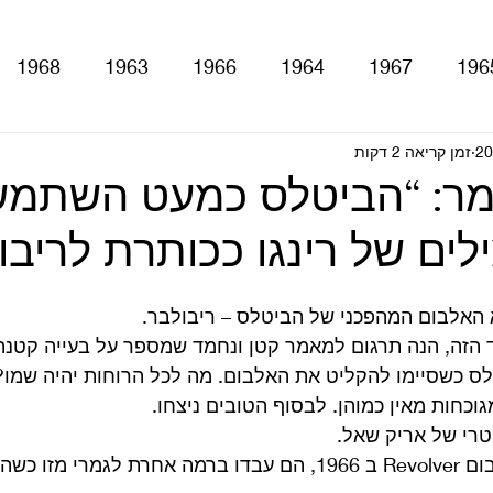
1968
1963
1966
1964
1967
196
זמן קריאה 2 דקות
With The Be
A Hard Day's Night
atles For Sale
מר: “הביטלס כמעט השתמש
ים של רינגו ככותרת לריבו
stery Tour
Sgt. Pepper's Lonely Hearts Club Ba
Let It Be
Abbey Road
Yellow Submarine
 הזה, הנה תרגום למאמר קטן ונחמד שמספר על בעייה קטנה 
 כשסיימו להקליט את האלבום. מה לכל הרוחות יהיה שמו? 
גוכחות מאין כמוהן. לבסוף הטובים ניצחו. 
ם
טלוויזיה
רדיו
קטעים מתוך ספרים ומאמרים
רי של אריק שאל. 
כשהביטלס הגיעו לאלבום Revolver ב 1966, הם עבדו ברמה אחרת לגמר