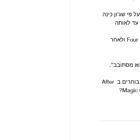
Beatles on S, בעוד שפול אהב את את Magic Circle. (אף על פי שג’ון כינה 
ים עד לאותה 
כשעוד חשבו על Magic Circle ארבעת המופלאים חשבו גם על Four Sides of the Circle ולאחר 
וא מסתובב”. 
מה דעתכם על שלל השמות שהציעו חברי הביטלס? איזו הצעה הכי אהבתם? הייתם בוחרים ב After 