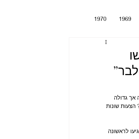
1970
1969
Help!
Be
ו
לבר”
Magical My
Anthology
סינגלים
אך גדולה 
הצעות שונות 
י מזו כשהגיעו לראשונה 