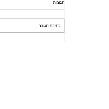
תגובות
כתיבת תגובה...
ציון יום הולדתו ה-85 של ג'ון
לנון