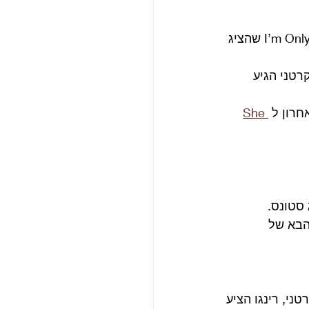
 ו I’m Only Sleeping שהציג 
רטני הגיע 
רון ל 
She 
הבא של 
יה הרשמית של מקרטני, רינגו הציע 