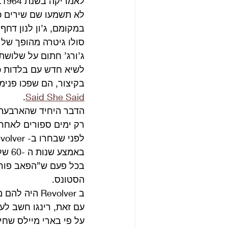
לאמריקה בשנת 1964.
לא תשמעו שם שירים כמו Love Me Do ו- to Hold Your Hand
במקומם, ג’ון לנון דחף
סולו גיטרה מהופך של ג’
ג’ורג’ חתום על שלושת
לשיא חדש עם בלדות כמו or No One
בקיצור, הם שפכו פנימ
. 
Said She Said
הדבר היחיד שהארבעה 
רק ימים ספורים לאחר
לפני שבחרו ב- Revolver, הם כמעט בחרו בשם נוראי שהציע רינגו. 
באמצע שנות ה -60 של המאה הקודמת, היותה לביטלס יריבות ידידותית עם הרולינג סטונס.
בכל פעם ש”הפאב פור” 
הסטונס.
ב Revolver היה להם משהו שהם האמינו שאיש לא יוכל להעתיק. 
עם זאת, רינגו חשב לע