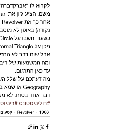
לקרוא לו “אברקדברה”, 
א
נקודה) באופן לא מוסבר, מישהו 
מכן על Four Sides of the Eternal Triangle – ארבעה צדדים למשולש הנצחי.
אבל שום דבר לא החזיק. ל
ומה המשמעות של ריבול
עד כאן התרגום. 
Geography או שמא ב Beatles on Safari או אולי ב abracadabra? ומה עם Magic Circle? 
דבר אחד בטוח. לא משנ
#רולינגסטונס
#רינגוס
1966
Revolver
קטעים 