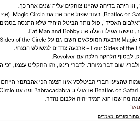
וזו היתה בדיחה שהיינו צוחקים עליה שנים אחר כך.
משם, הציע ג’ון את afari
חר כך את Revolver “אלבום האסיד”, פול נותר הביטל היחיד שלא התנסה בסמ
אפילו העלה את Fat Man and Bobby. 
בסוף הלהקה הלכה עם Revolver.
בר? שום דבר מיוחד. לדברי רינגו, זהו התקליט עצמו, “כי ה
ה מה שמו הוא תמיד יהיה אלבום נהדר.
טאר
מתוך ספרים ומאמרים