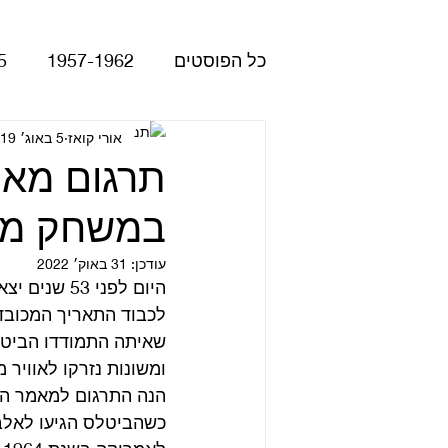
כל הפוסטים
1957-1962
5
Please Please Me
אורי קואז
5 באוג׳ 2019
atles
תרגום מא
במשחק מיל
Revolver
Rubber Soul
עודכן:
31 באוק׳ 2022
היום לפני 53 שנים יצא האלבום המהפכני של הביטלס – ריבולבר.
The Beatles - White Album
לכבוד התאריך המכובד
שאיתה התמודדו הביטלס
ומשונות נזרקו לאוויר מ
הופעות
קאברים
סרטי
הנה התרגום למאמר הט