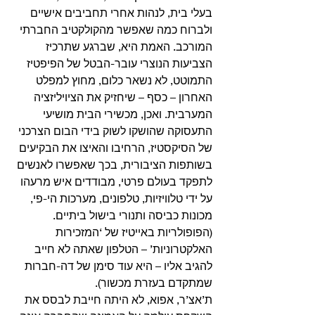
בעלי בית, לנהות אחרי תחביבים אישיים 
ולברוח כמה שאפשר מהקולקטיב החברתי 
המורכב. האמת היא, שברגע שתרכיז 
הצביעות הנוצרי עובר-הבטל של הפיפטיז 
התמוטט, לא נשאר כלום, מחוץ למפלט 
האחרון – כסף – שיחזיק את הציויליזציה 
המערבית. ואכן, מכשירי הבית מושיעי 
התעסוקה שהושקו לשוק בידי הבום הצרכני 
של הסיקסטיז, הרחיבו והאיצו את הבקיעים 
בשותפות הציבורית, בכך שאפשרו לאנשים 
לתפקד בעולם פרטי, מבודדים איש מרעהו 
על ידי טלוויזיות, טלפונים, מערכות הי-פי, 
מכונות כביסה ותנורי בישול ביתיים. 
(הפופולריות באייטיז של ‘המזכירות 
האלקטרוניות’ – הטלפון שאתה לא חייב 
להגיב אליו – היא עוד סימן של דה-חברות 
שמתקדם בעזרת מכשור).
ת’אצ’ר, אפוא, לא היתה חייבת לבסס את 