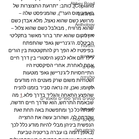
Abbey Road
Copland], כותב: “תרועת החצוצרות של 
האפונימוס הער”), שהמניפסט שלה – 
Let It Be
מרושע כשם שהוא נאצל, מלא אבדן כשם 
Anthology
שהוא מרוויח , מבולבל כשם שהוא צלול – 
סינגלים
אין מקום שהוא יותר ברור מאשר בתקליטי 
הביטלס. ה’ג’נריישן גאפ’ שהתפתח 
הופעות
בפיפטיז לא הפך רק להתקוטטות בין הורים 
קאברים
לילדיהם אלא לבקע היסטורי בין דרך חיים 
אחת לאחרת. אחרי הסיקסטיז היו 
סרטים
התייחסויות ל’ג’נריישן גאפ’ מוטעות 
טלוויזיה
ושטחיות משום שרק מעטים היו מודעים 
לקיומו; ואכן, זה נראה סביר בזמנו להניח 
רדיו
שהפצע התאחה והגליד בדרך פלא.
1
 מה 
קטעים מתוך ספרים ומאמרים
שבאמת התרחש, הוא שדרך חיים חדשה, 
לנון סולו
מפתה כל כך ומתפשטת באה תחת זאת 
שקדמה לה, ושהרוב עשה את החצייה 
מקרטני סולו
הנפשית ביניהן מבלי להיות מודע כלל לכך 
הריסון סולו
(באופן דומה בו עברה בריטניה טביעת 