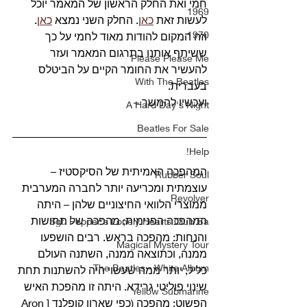
חמי ואת החלק הראשון של המאמר יוכל 
1969
לעשות זאת 
כאן
. החלק השני נמצא 
כאן
.
1970
וזה המקום להודות מאוד לחמי על כך 
ששיתף אותנו בתרגום המאמר ועזר 
Please Please Me
להעשיר את החומר הקיים על הביטלס 
With The Beatles
בעברית.
ועכשיו להמשך –
A Hard Day's Night
Beatles For Sale
Help!
המהפכה האמיתית של הסיקסטיז – 
Rubber Soul
עוצמתית ומכריעה יותר לחברה המערבית 
Revolver
ממוצרי הלוואי החיצוניים שלהן – היתה 
המהפכה הפנימית; מהפכה של תחושות 
Sgt. Pepper's Lonely Hearts Club Ba
והנחות: מהפכה בראש. רבים הושפעו 
Magical Mystery Tour
ממנה, וכתוצאה ממנה, השתנה העולם 
The Beatles - White Album
כליל, יותר ממה שעשוי היה להשתנות תחת 
שינוי פוליטי גרידא. היתה זו מהפכת האיש 
Yellow Submarine
הפשוט; מהפכה (כפי שארון קופלנד [Aron 