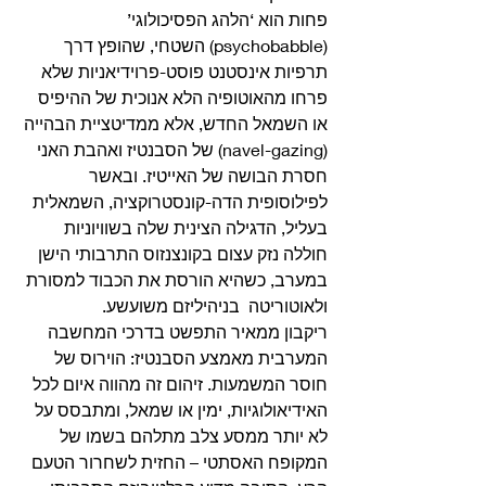
פחות הוא ‘הלהג הפסיכולוגי’ 
(psychobabble) השטחי, שהופץ דרך 
תרפיות אינסטנט פוסט-פרוידיאניות שלא 
פרחו מהאוטופיה הלא אנוכית של ההיפיס 
או השמאל החדש, אלא ממדיטציית הבהייה 
(navel-gazing) של הסבנטיז ואהבת האני 
חסרת הבושה של האייטיז. ובאשר 
לפילוסופית הדה-קונסטרוקציה, השמאלית 
בעליל, הדגילה הצינית שלה בשוויוניות 
חוללה נזק עצום בקונצנזוס התרבותי הישן 
במערב, כשהיא הורסת את הכבוד למסורת 
ולאוטוריטה  בניהיליזם משועשע.
ריקבון ממאיר התפשט בדרכי המחשבה 
המערבית מאמצע הסבנטיז: הוירוס של 
חוסר המשמעות. זיהום זה מהווה איום לכל 
האידיאולוגיות, ימין או שמאל, ומתבסס על 
לא יותר ממסע צלב מתלהם בשמו של 
המקופח האסתטי – החזית לשחרור הטעם 