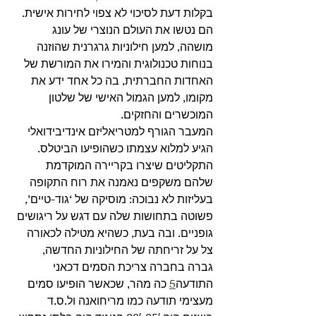
בקלות דעת לסיכוי לא צפוי לחירות אישית. 
הם נטשו את העולם הנוצרי של עונג 
מושהה, למען חילוניות גרגרנית שהוזנה 
בנוחות טכנולוגית והמירו את המורשת של 
האחדות החברתית, בה כל אחד ידע את 
מקומו, למען הגמול האישי של שלטון 
המוכשרים והחזקים.
המעבר הגורף למטריאליזם אינדיבידואלי 
הגיע למלוא עצמתו כשהופיעו הביטלס. 
התקליטים שיצרו בקריירה המוקדמת 
שלהם משקפים נאמנה את רוח התקופה 
בעליזות לא נבוכה: מוסיקה של ‘גוד-טיים’, 
פשוטה בתחושות שלה עם דגש על ריגושים 
גופניים. ובה בעת, כשהיא מטילה לכאורה 
צל על זריחתה של החילוניות החדשה, 
גברה בחברה צריכת הסמים דכאני 
התודעה
5
 כה מהר, שכאשר הופיעו סמים 
מעצימי תודעה כמו מריחואנה ול.ס.ד 