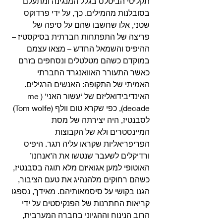
תקליטי הביטלס בגלל המנגינה ומתעלם 
בסובלנות מהמילים. כך, על ידי פרדוקס 
שטני, אלו שחשבו שהם על סיפה של 
פריצה של התפתחות חברתית בסיקסטיז – 
ההיפיס והשמאל החדש – מצאו עצמם 
במוקדם כשהם מטלטלים ונסחפים בזרם 
כאשר התעורר האוואנגרד החברתי 
האמיתי של התקופה: האנשים הרגילים.
האינדיבידואליזם של ‘עשור האני’ (me 
decade), כפי שקרא טום וולף (Tom wolfe) 
לסבנטיז, היה יצירתה של מסת 
המיינסטרים ולא של הקבוצות 
הפריפריאליות שקראו עליה תגר. היפיס 
ורדיקלים לשעבר שנטשו את ה’אנחנו’ 
האוטופי למען אגואיזם מלא תוגה בסבנטיז, 
כשהם רחוקים מלהנהיג את טעם הציבור, 
הגנו בקושי על סיסמאותיהם. מאידך, נספגו 
קריאות החתרנות של הפנקיסטים על ידי 
הרוב הנינוח וההגיוני בחברה המערבית, 