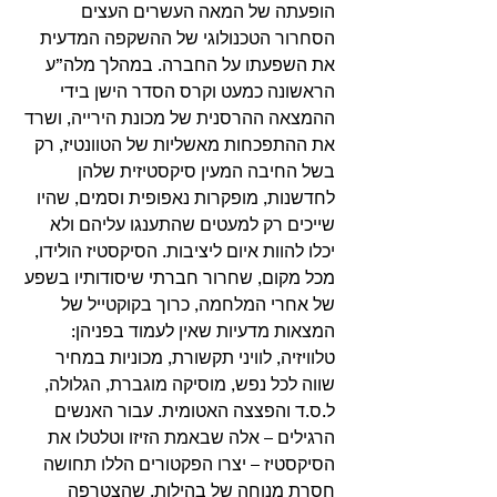
הופעתה של המאה העשרים העצים 
הסחרור הטכנולוגי של ההשקפה המדעית 
את השפעתו על החברה. במהלך מלה”ע 
הראשונה כמעט וקרס הסדר הישן בידי 
ההמצאה ההרסנית של מכונת הירייה, ושרד 
את ההתפכחות מאשליות של הטוונטיז, רק 
בשל החיבה המעין סיקסטיזית שלהן 
לחדשנות, מופקרות נאפופית וסמים, שהיו 
שייכים רק למעטים שהתענגו עליהם ולא 
יכלו להוות איום ליציבות. הסיקסטיז הולידו, 
מכל מקום, שחרור חברתי שיסודותיו בשפע 
של אחרי המלחמה, כרוך בקוקטייל של 
המצאות מדעיות שאין לעמוד בפניהן: 
טלוויזיה, לוויני תקשורת, מכוניות במחיר 
שווה לכל נפש, מוסיקה מוגברת, הגלולה, 
ל.ס.ד והפצצה האטומית. עבור האנשים 
הרגילים – אלה שבאמת הזיזו וטלטלו את 
הסיקסטיז – יצרו הפקטורים הללו תחושה 
חסרת מנוחה של בהילות, שהצטרפה 