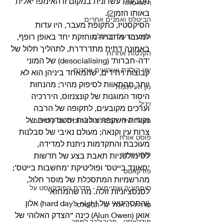
מטבעות עשרונית במקום זו האימפריאלית 
רינגו סולו
באותו הזמן
2
).
הביטלס ואמנים אחרים
הסיקסטיז, כתקופת מעבר, היו עדות 
החברים של הביטלס
למעבר מחברה מוחזקת יחד באופן רופף, 
באמונה דתית מתדרדרת, לתהליך תלול של 
הקלטות אחרות
‘דה-חברות’ (desocialising) של המוני 
ימי הולדת ואירועים אחרים
קבוצות ויחידים, שהמאחד ביניהן הוא לא 
יותר מהתאוות לסיפוק מהיר; מהנחות 
מן העיתונות
היסוד המוגנות של קונצנזוס, היררכיה 
ויניל
וערכים מקובעים, לתקופה של הרבה 
נקודות השקפה צולבות וסטנדרטים של 
מצעד שירי הביטלס האהובים על קוראי ב
צרות עין וקנאה; מעולם נאיבי של סבלנות 
פוסט אורח
מעוכבת והתקדמות ניתנת למדידה, 
פוסט אישי
לסימולטניות תאבת בצע של חדשות 
‘סאונד בייטס’ ופוליטיקת ‘מחשבות בייטס’; 
פודקאסט
מהרשמיות המתסכלת של מוסר חלול, 
סימפוניה שמיימית - סדרת הפודקאסט על
לסנסציוניות זולה. מה שהמחזאי 
(והתסריטאי של hard day’s night) אלון 
סדרת תחילת ימי הביטלס
אואן (Alun Owen) כינה “הצדק האלוהי של 
פודקאסט - מריבולבר לפפר