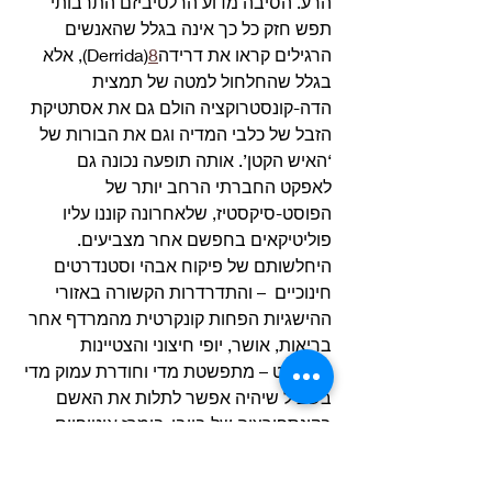
הרע. הסיבה מדוע הרלטיביזם התרבותי 
תפש חזק כל כך אינה בגלל שהאנשים 
הרגילים קראו את דרידה
8
(Derrida), אלא 
בגלל שהחלחול למטה של תמצית 
הדה-קונסטרוקציה הולם גם את אסתטיקת 
הזבל של כלבי המדיה וגם את הבורות של 
‘האיש הקטן’. אותה תופעה נכונה גם 
לאפקט החברתי הרחב יותר של 
הפוסט-סיקסטיז, שלאחרונה קוננו עליו 
פוליטיקאים בחפשם אחר מצביעים. 
היחלשותם של פיקוח אבהי וסטנדרטים 
חינוכיים  – והתדרדרות הקשורה באזורי 
ההישגיות הפחות קונקרטית מהמרדף אחר 
בריאות, אושר, יופי חיצוני והצטיינות 
בספורט – מתפשטת מדי וחודרת עמוק מדי 
בשביל שיהיה אפשר לתלות את האשם 
בקונספירציה של בייבי-בומרז אוטופיים. 
‘האנטי-אליטיזם’ של הסיקסטיז, שלא 
הצטמצם רק לתרבות-הנגד ודר בכפיפה 