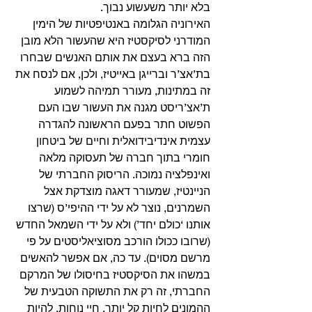
בלא יותר משעשוע נבוך.
האירוניה הגלומה באנטיפטיות של הימין 
המודרני לסיקסטיז היא שהעשור הלא מובן 
הזה ברא בעצם את אותם האנשים שבחרו 
בת’אצ’ר וברייגן באייטיז, ולכן, אם לנסח את 
זה במתינות, מעורר תמיהה לשמוע 
ת’אצ’ריסט מגנה את העשור שבו העם 
הפשוט חתר בפעם הראשונה להגדרה 
עצמית אינדיבידואלית וחיים של ביטחון 
חומרי בתוך חברה של תעסוקה מלאה 
ואינפלציה נמוכה. הריסוק החברתי של 
הניינטיז, שמעורר דאגה מוצדקת אצל 
השמרנים, נוצר לא על ידי ההיפי’ס (שרצו 
אותנו ‘כולם יחד’) ולא על ידי השמאל החדש 
(שרובו ככולו הורכב מסוציאליסטים על פי 
מרשם מסוים). עד כה, אם אפשר להאשים 
במשהו את הסיקסטיז בחיסולו של המרקם 
החברתי, זה רק את התשוקה הטבעית של 
ההמונים לחיות קל יותר, חיי נוחות, להיות 