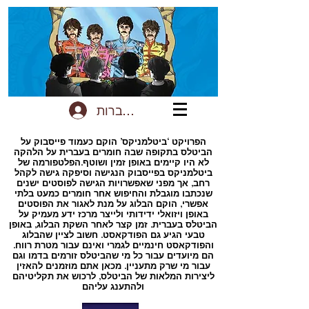
להתחברות
הפרויקט ‘ביטלמניקס’ הוקם כעמוד פייסבוק על
הביטלס בתקופה שבה חומרים בעברית על הלהקה
לא היו קיימים באופן זמין ושוטף.הפלטפורמה של
ביטלמניקס בפייסבוק הנגישה וסיפקה גישה לקהל
רחב, אך מפני שאפשרויות הגישה לפוסטים ישנים
שנכתבו מוגבלת והחיפוש אחר חומרים כמעט בלתי
אפשרי, הוקם הבלוג על מנת לאגור את הפוסטים
באופן ויזואלי ידידותי ולייצר מרכז ידע מעמיק על
הביטלס בעברית. זמן קצר לאחר השקת הבלוג, באופן
טבעי הגיע גם הפודקאסט. חשוב לציין שהבלוג
והפודקאסט חינמיים לגמרי ואינם עבור מטרת רווח.
הם מיועדים עבור כל מי שהביטלס זורמים בדמו וגם
עבור מי שרק מתעניין. מכאן אתם מוזמנים להאזין
ליצירות המלאות של הביטלס, לרכוש את תקליטיהם
ולהתענג עליהם