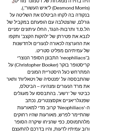
היה בחירה ממולחת של דסמונד מוריס
3
(Desmond Morris) ל’איש העשור’.). 
בנקודה בה לקחו הביטלס את השליטה על 
גורלם, שהצטלבה עם הופעתם במקביל של 
הל.ס.ד ותרבות-הנגד, החלו עיתונים ימניים 
לנבא את פטירתן של ‘להקות הקצב’ ותקפו 
את ההערצה לכאורה לנעורים ולחדשנות 
של עמיתיהם מפליט סטריט. 
ב’neophiliacs’ התבונן הסופר הנוצרי 
קריסטופר בוקר (Christopher Booker) על 
המתרחש כעל היסטריית המונים 
שהתבססה על ‘פנטסיה של ויטאליות’ ותאר 
את מרד הנעורים ומנהיגיו – הביטלס, 
כביטוי של ‘רשע’. בהתבססו על מעגלים 
שפנגלריאניים אקסצנטרים, נכתב 
ה-‘Neophiliacs’ קרוב מדי למאורעות 
שהתיימר לפרש, מאורעות שהיו רחוקים 
מלהתמוסס, כפי שהניחו שיקרה הסופר 
ורוב עמיתיו לדעות, והיו בדרכם להתעצם 