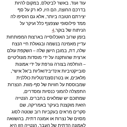
עוד ועוד. באשר לביטלס, במקום להיות 
בדרכם החוצה, הם היו, לא רק על סף 
יצירתם הטובה ביותר, אלא גם הוסיפו לה 
ממד פילוסופי שצפצף כלל ועיקר על 
הניתוח של בוקר.
4
בזמן שרוב האוכלוסייה בארצות המפותחות 
עדיין מאמינה בנשמה ובגאולת חיי הנצח 
שלה, דת, במובן הישן שלה – השקפת עולם 
ארצית שהותקנה על ידי מוסדות מונוליטיים 
– הוחלפה בצורה גורפת על ידי אמונות 
סובייקטיביות אינדיבידואליות ב’אל אישי’, 
מלאכים, או בטרנסצנדנטליות כוללנית 
שמבוססת על חוויות של סף-מוות. הנצרות 
התפצלה להמוני כנסיות ומסדרים, 
שמתוכם יש שמלאים בחברים. הנטייה 
הזאת מוקצנת בעיקר באמריקה, שם 
סקרים מראים בעקביות רוב שנוטה לסוג 
מסוים של נצרות או אמונה דתית. בהשוואה 
לאמונה הדתית של העבר, הנטייה הזו היא 