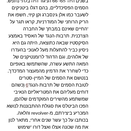
בשנים היה 65′-66′ הניגוד היה בלתי נתפש. 
הסמים הפסיכדליים, בהם דגלו ביטניקים 
לשעבר כמו אלן גינסברג וקן קיזי, חשפו את 
הריק הרוחני של המודרניות, קראו תגר על 
‘החיים שאינם במבחן’ של החברה 
הצרכנית. תרבות-הנגד של האסיד באמצע 
הסיקסטיז שבאה כתוצאה, היתה גם היא 
ניסיון כביר להתעלות מעל לאנוכי בהעדרו 
של אלוהים, וגם הדהוד לרומנטיקנים של 
המאה התשע עשרה, שהשתמשו באופיום 
כדי לשחרר את הדמיון מהמעצור המדכדך.
בנטשם את הסמים של המיין-סטרים 
לטובת הסמים של תרבות-הנגד
6
 (כשהם 
דוחים מעליהם את המטריאליזם הנאיבי 
שמשתמע מהשירים המוקדמים שלהם), 
הפכו הביטלס את סגולת ההתבוננות לנושא 
המכריע ביצירתם, מ-revolver והלאה. 
בכותבו על כך עשר שנים אחרי, מתאר לנון 
את מה שכונה אצלו ואצל דורו ‘שימוש 