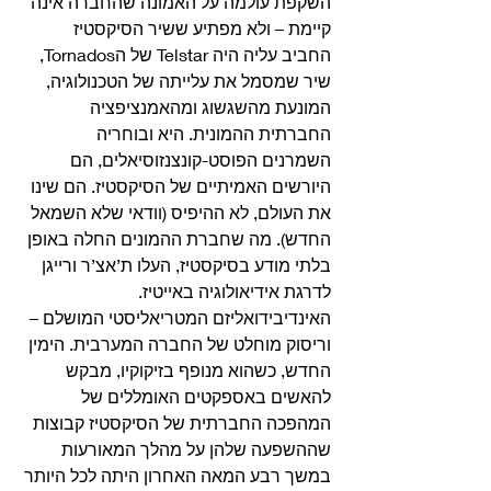
השקפת עולמה על האמונה שהחברה אינה 
קיימת – ולא מפתיע ששיר הסיקסטיז 
החביב עליה היה Telstar של הTornados, 
שיר שמסמל את עלייתה של הטכנולוגיה, 
המונעת מהשגשוג ומהאמנציפציה 
החברתית ההמונית. היא ובוחריה 
השמרנים הפוסט-קונצנזוסיאלים, הם 
היורשים האמיתיים של הסיקסטיז. הם שינו 
את העולם, לא ההיפיס (וודאי שלא השמאל 
החדש). מה שחברת ההמונים החלה באופן 
בלתי מודע בסיקסטיז, העלו ת’אצ’ר ורייגן 
לדרגת אידיאולוגיה באייטיז. 
האינדיבידואליזם המטריאליסטי המושלם – 
וריסוק מוחלט של החברה המערבית. הימין 
החדש, כשהוא מנופף בזיקוקיו, מבקש 
להאשים באספקטים האומללים של 
המהפכה החברתית של הסיקסטיז קבוצות 
שההשפעה שלהן על מהלך המאורעות 
במשך רבע המאה האחרון היתה לכל היותר 