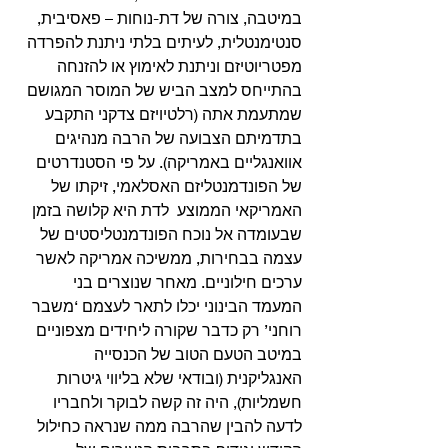
במיטבה, צורה של דת-נוחות – פאסיבית, 
סנטימנטלית, לעיתים בלתי ניתנת להפרדה 
מפטריוטיזם וניתנת לאימוץ או להזנחה 
בהתייחס למצב הביש של המוסר המגושם 
שמתעמת אתה (רלטיויזם צדקני התקבע 
בתדמיתם הצבועה של הרבה מנהיגים 
אוואנגליים באמריקה). על פי הסטנדרטים 
של הפונדמנטליזם האסלאמי, זיקתו של 
האמריקאי הממוצע  לדת היא קלושה בזמן 
שבעומדה אל נוכח הפונדמנטליסטים של 
עצמה בבחירות, ממשיכה אמריקה לאשר 
ערכים חילוניים. מאחר שנוצרים בני 
המעמד הבינוני יכלו לתאר לעצמם ‘משבר 
רוחני’ רק כדבר שקורה ליחידים מצפוניים 
במיטב הטעם הטוב של הכנסייה 
האנגליקנית (ובודאי שלא בליווי גיטרות 
חשמליות), היה זה קשה לבוקר ולחבריו 
לדעה להבין שהרבה ממה שנראה כחילול 