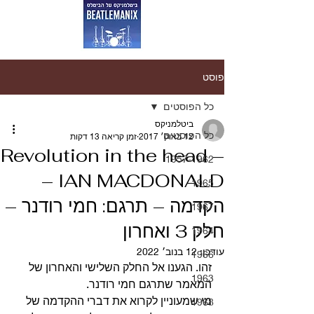
פוסט
כל הפוסטים
ביטלמניקס
כל הפוסטים
12 באוק׳ 2017
זמן קריאה 13 דקות
Revolution in the head –
1957-1962
IAN MACDONALD –
1965
הקדמה – תרגם: חמי רודנר –
1967
חלק 3 ואחרון
1964
עודכן:
12 בנוב׳ 2022
1966
זהו. הגענו אל החלק השלישי והאחרון של 
1963
המאמר שתרגם חמי רודנר.
מי שמעוניין לקרוא את דברי ההקדמה של 
1968