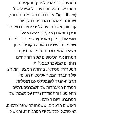
בסמים’ , כ”מאבק לפרוץ מהקליפה 
הסטרייטית של התודעה – להגיע ל’שם’ 
(out there)”. עבורו היה השביל התרבותי, 
שנמתח מאמנות מרדנית בתקופות 
קדומות, אשר הונעה על ידי יחידים כואן גוך 
ודילן תומאס (Van Goch’, Dylan 
Thomas), מובן מאליו. (‘השמיים’ ודימויים 
שמימיים בשירים באותה תקופה – לנון 
מציע דוגמא בולטת -ג’ימי הנדריקס – 
המחיזו את הכיסופים של הדור לחיים 
רוחניים שמעבר לבנאליות 
המטריאליסטית)
7
. בהיותה המצפון המוחצן 
של החברה המטריאליסטית הגיעה 
תרבות-הנגד לקונפליקט עם מנטליות 
הפרדת המעמדות של השמרנים/דתיים 
מהפיפטיז והתמודדה נגדה על נשמתו של 
הפרוגרטוריום הצרכני.
האנשים הרגילים, ששמחו להישאר צרכנים, 
לא טולטלו כלל על ידי הקרב הזה, והמשיכו 