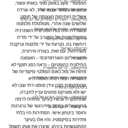
הממסד” פקע באופן סופי באותו עשור, 
פודקאסט - 1969 של הביטלס
ובזמן שהממסד עצמו שרד, לא שרדה 
אשליית הזחיחות העצומה של חוסנו. 
פודקאסט - השירים הזנוחים של הביטלס
שלושים שנה אחרי, מטולטלת מלמטה 
פודקאסט - סדרת אלבומי הסולו
ומוטרדת התרבות הפוליטית השמרנית 
הפופוליסטית של המערב על ידי מדיה 
פרויקט הסולו של מקרטני
רוחשת בוז, נקרעת על ידי פלגנות ונרקבת 
הביטלס וישראל
משחיתות. עם זאת, בצורה אירונית, 
הסוציאליזם האורתודוכסי – האמונה 
כלי נגינה
החילונית בהומניזם – נראה כפג תוקף לא 
פודקאסט - בריאן אפשטיין
פחות אל מול כאוס המולטי-מיקודיות של 
פודקאסט - מסע הקסם המסתורי
האנוכיות המודרנית. האמת היא 
שהסיקסטיז חנכו עידן פוסט-דתי שבו לא 
ביטלמניקס מתארח
ישו ולא מארקס מהווים עניין לחברה, 
פודקאסט - ארבעה גוונים של לבן
שמתפקדת עכשיו בעיקר מתחת לרמה 
הרציונאלית בממד פיזי/רגשי של גרגרנות 
פודקאסט - להקה מגומי
וחוסר ביטחון אישי. הסתירות היו בלתי 
פתירות בסיקסטיז, והיו אלו בעיקר 
ההתנגשויות ביניהן, שיצרו את אותו חשמל 