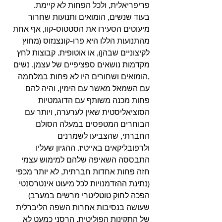
פריפריאלית, ולכל הפחות לא קיימת.
בעוד שנשים, הומואים ותנועות שחרור 
מיעוטים הסעירו את הסטטוס-קוו, אף אחת 
מהתנועות הללו היא פרו-קונצנזוס (מחוץ 
לקיצוניים שבהן), או אוטופית. קבוצות לחץ 
מקדמות נושאים ספציפיים של עצמן. נשים 
,הומואים ושחורים היו לא פחות במלחמה 
עם השמאל מאשר עם הימין, והיה להם 
פחות מכנה משותף עם הדוגמטיות 
הסוציאליסטית שאין לערערה, ויותר עם 
הבוחרים המטפסים במעלה הסולם 
החברתי, שהצביעו לשמרנים 
ולרפובליקאים באייטיז. ההגיון שעליו 
התבססה השאיפה שלהם למימוש עצמי 
חזה פחות אחדות חברתית, לא יותר מכפי 
(נתינת ההזדמנויות לכל מיעוט אינטרסנטי 
הפכה לחוק טוטליטרי מרשים במערב) 
שעושה בנסיבות אחרות השפה הליברלית 
של התקינות הפוליטית. הרסני כמעט לא 