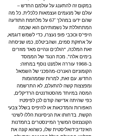
במקום זה להתענג על עולמם החדש – 
עולם של מנעמים ועצמאות כלכלית. כל מה 
שהם ידעו במהלך 67′ על מלחמת התודעה 
המתחוללת על נשמותיהם הוא שכמה 
היפי’ס וכוכבי פופ נעצרו, כדי לשמש דוגמא, 
על אחזקת סמים, ושהביטלס, כמו שניסחה 
זאת המלכה, “הולכים ונהיים מאד מוזרים 
בימים אלה”. מכת הנגד של הממסד 
ב-1968 עוררה אלמנט נוסף במחזה: 
הקומוניזם האנרכו-מהפכני של השמאל 
החדש. עם זאת, למרות שממהומות 
ומפצצות קשה להתעלם, לא התרשמה 
המסה במיוחד מהסטודנטים הרדיקלים, 
כפי שהיתה אדישה קודם לכן לפיפטיז 
האפורות והמדכאות או להיפיס בשלל צבעי 
הקשת. בדחותו את הניסיונות הללו לשינוי 
הקונצנזוס המשיך המיינסטרים בחמדנות 
האינדיבידואליסטית שלו, כשהוא קונה את 