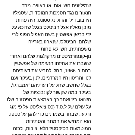
שמיליונים חשו אותו אז באוויר. מרד 
הנעורים נגד הסמכות המוסדית, שסמליו 
היו בוב דילן והרולינג סטונס, היה פחות 
מובן מאליו אצל הביטלס בגלל שדוכא על 
ידי בריאן אפשטיין בשם האפיל הפופולרי 
שלהם. הביטלס, שנארזו באריזה 
משפחתית, חשו לא פחות 
נון-קונפורמיסטים מהקולגות שלהם ואחרי 
ששברו את אחיזתו הנעימה של אפשטיין 
בהם ב-1966, החלו להביע את דעותיהם. 
לנון והריסון היו המרדניים. לנון בעיקר זעם 
בגלל שחשב שחל על דעותיהם ‘אמברגו’, 
בעיקר במה שקשור לקונבנציות של 
השואו-ביז ואחר כך באמצעות הפנטזיה שלו 
על עולם של ל.ס.ד (כסוציאליסט על פי מזגו 
ורקעו, שבחר בשמרנים כדי להגן על כספו, 
הוא המחיש את המתח והסתירות 
המוטמעות בסיקסטיז הלא יציבות, וככזה 