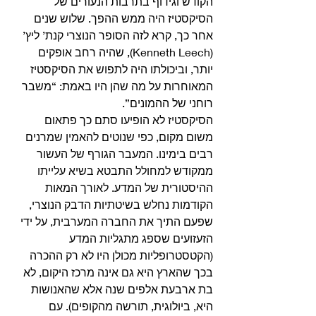
הקודש וגידוף בתרבות הנעורים של 
הסיקסטיז היה ממש ההפך. שלוש שנים 
אחר כך, קרא לזה הסופר הנוצרי קנת’ ליץ’ 
(Kenneth Leech), שהיה רחב אופקים  
יותר, וביכולתו היה לתפוש את הסיקסטיז 
המאוחרות על מה שהן היו באמת: “משבר 
רוחני של ההמונים”.
הסיקסטיז לא הופיעו סתם כך פתאום 
משום מקום, כפי שנוטים להאמין שמרנים 
רבים בימינו. המעבר הגורף של העשור 
ממקודש למחולל התבטא בשיא עלייתו 
ההיסטורית של המדע. לאורך המאות 
הקודמות נחלש בשיטתיות הדבק הנוצרי, 
שפעם התיך את החברה המערבית, על ידי 
הזעזועים שספג מתגליות המדע 
(הקטסטרופליות מכולן היו לא רק ההכרה 
בכך שהארץ היא גם אינה מרכז היקום, לא 
בת ארבעת אלפים שנה אלא שהאנושות 
היא, ביולוגית, תורשה מהקופים). עם 