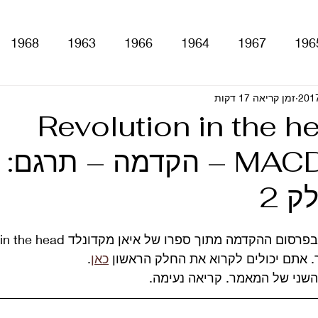
1968
1963
1966
1964
1967
196
זמן קריאה 17 דקות
With The Be
A Hard Day's Night
atles For Sale
Revolution in the h
MACDONALD – הקדמה – תרגם:
stery Tour
Sgt. Pepper's Lonely Hearts Club Ba
ק 2
Let It Be
Abbey Road
Yellow Submarine
. אתם יכולים לקרוא את החלק הראשון 
כאן
.
ם
טלוויזיה
רדיו
קטעים מתוך ספרים ומאמרים
השני של המאמר. קריאה נעימה.