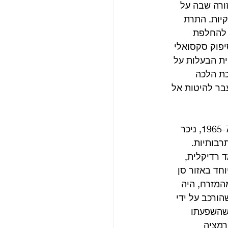
ורה שבה על 
יות. התרת 
 להחלפת 
יפוק סקסואלי 
ת הבעלות על 
כת הלכה 
בר להיטות אל 
הדגש על פאן לא רשמי ומיידי, תו התקן של אנגליה העליזה בשיאו של עידן הפופ ב-1965-7, ניכר 
בותיות. 
 רדיקלית, 
חד באזור סן 
המזרח, היה 
סמים, ובעיקר ל.ס.ד (lsd או d-lysergic acid diethylamide 25), שהורכב על ידי 
 רב עוצמה שהשפעתו 
מציה 