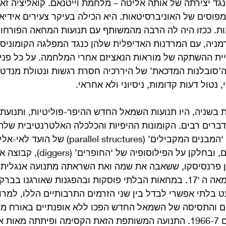
גד יצירתה של אותה אליטה – מלחמת וייטנאם. קואליציה ז
וסים של האוניברסיטאות. היא הכילה בעיקר צעירים אידיא
ות. ככזו היה לה הרבה מהמשותף עם תנועות המחאה הפורחו
מניה, עם המרדנות האדיפלית שלהן כנגד המפלגה הקומוניסט
יית ההשתקה של מוראות הנאציזם אחרי המלחמה. על כל פנים
’סובלנות המדכאת’ של היררכיה חסרת רגשות ונטולת מנדט 
נטול דעות קדומות, ניסיוני ולא אחראי.
בשניה, היו תנועות השמאל החדש ההיפר-פוליטיות, ותנועת 
ברים רבים. הקומונות ההיפיות והכלכלה האלטרנטיבית שלה
בחלקן על אידיאולוגית ‘המבנים המקבילים’ (el structures
הפעולה של הסטודנטים, ובחלקן על הפילוסופיה 
 פרנסיסקו, ששאבה את שמה ואת השראתה מתנועה אנגלית 
פרוטו-קומוניסטית מהמאה ה 17′. במחאות הבלתי פוסקות ובהפגנות שאורגנו
ט בלתי אפשרי לבדל בין שני הזרמים התרבותיים הללו, למר
ים והתסיסה של השמאל החדש הפכו ללא אופנתיים באורח מש
השפעת ה-ל.ס.ד בשנים 1966-7. התנועה המשותפת הזאת הקסימה ופיתתה מאו