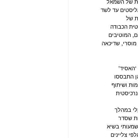
את של השמאל 
ליסטים עד לשד 
ת של 
ית הכבודה 
, המוטיבים 
מוסרי, שדיכאה 
‘האסיד’ 
ן התבססו 
parall) של הועד לאי-אלימות ושיתוף 
של ‘החופרים’ (diggers), קבוצה אנרכיסטית 
 בברקלי במהלך 
ות שסדר 
מעותי בשיא 
ת אלפי צליינים 