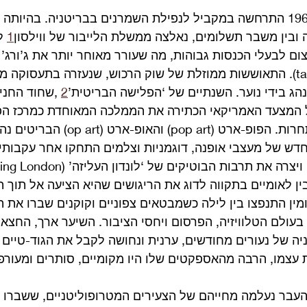
הופעת הביטלס ב-1962/3 התרחשה במקביל לנפילת השמרנים בבריטניה. בהי
בין משבר תשלומים, נאלצה ממשלת הלייבור של ווילסון
1
 ל
צום לבעלי הכנסות גבוהות, מה שעורר מאוחר יותר את ג’ורג’ ה
להתקומם בשיר taxman). התאוששות ממוזלת של שוק הרכוש, שנעזרה בתעסוקה
נהג בידי נוער. השנתיים של ‘הפלישה הבריטית’
2
 ,שחוד החני
ל המצעד האמריקאי הכתירה את הממלכה המאוחדת כמרכז הפו
פריחת כשרונות ללא תחרות. הפופ-ארט (pop art)
חדש של מעצבי אופנה, דוגמניות וצלמים התחקו אחר עקבותיה
בין לאומיים בתקווה לדוג את הריגושים שהיא הציעה אל תוך 
מין התנפצו בין לילה כשמבטאים צפוניים וקוקנים שברו את ה
בעולם הטלוויזיה, הפרסום ויחסי הציבור. השיער ארך, החצאי
ה של נעורים מחודשים, ערנית ונחושה לקבל את הגוד-טיים המ
 עצמו, הרבה מהאספקטים שלו היו מקומיים, סותרים ומעורפ
העבר נעלמה מחייהם של הצעירים המטרופוליטניים, ששברו 