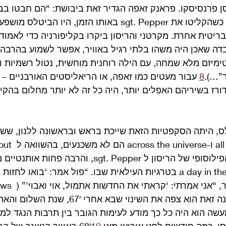
ן פרנסיסקו. פראנק זאפה הגדיר זאת ביבושת: “הם חבטו בבו
 כשהקליטו את sgt. Pepper באותו הזמן, היו הביט
ריטית אחרת. מקרטני והריסון ביקרו בקליפורניה כדי לאמו
דה שאכן היה משהו בלתי רגיל באוויר, אפשר לשמוע בהרבה
ימיזם מלא שמחה, עם הילה רוחנית מוחשית, נטול רשמיות ו
”…).
8
 עבור מעטים כמו זאפה, או הריאליסטים האורבניים – 
ורז בשיריהם האפלים יותר, היה כל זה לא יותר מחלום בהקיץ
, היתה הסקפטיות הזאת שייכת בראש ובראשונה ללנון, ששיר
שלו  need is love
walrus הזועם ומ- a day in the life בטרגיות העילאית שבו. “פול אמר: ‘בואו ל
השקיף לנון מאוחר יותר
עשה הוא היה כל כך מודע לעימות הגובר בין תרבות הנגד ל