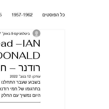
כל הפוסטים
1957-1962
5
Please Please Me
ביטלמניקס
9 באוק׳ 2017
atles
ead –IAN
Revolver
Rubber Soul
רודנר – חל
The Beatles - White Album
עודכן:
12 בנוב׳ 2022
בתרגומו של חמי רודנר
הופעות
קאברים
סרטי
היום נמשיך עם החלק 