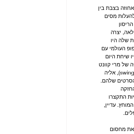
ותה אחוזה בצבת בין 
העלות מסים 
ריסון 
 מלאה, יצרה 
ת שלה היו 
פ העולמי עם 
 והאופ-ארט (op art) הבריטים נהיו שיחת היום 
 של מרי קוונט 
(mary quant), שהגתה ויצרה את תרבות הבוטיקים של ‘לונדון העליזה’ (swinging London), אליה 
הסרטים שלהם. 
חזקה 
ות התקצרו  
וחץ. עדיין, 
לים.
את מחסום 