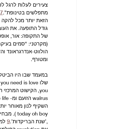
צעירים לעלות לרגל לס
מתפלשים בטינופת”.
7
הזאת יותר מכל להקה ב
גודל התופעה. את העוב
של התקופה: אור, אופט
(מקרטני: “סמים בעיקר
הולווט-אנדרגראונד והד
ומטורף.
במעמד שבו היו הביטלס
,’שנת הבריקדות’.
9
 למ