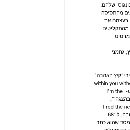
נגוס  שלהם, 
לס מושפעים מהתסיסה 
ד בעצמם את 
 מהתקליטים 
מרטיט 
, גחמני 
י ‘קיץ האהבה’ 
all you ו-across the universe הם לא משכנעים, בהשוואה ל within you without 
you, הקישוט המרכזי הפילוסופי של הריסון ל sgt. Pepper, והרבה פחות אותנטיים מ- I’m the 
חזות בהצגה'”, 
, “אני אמרתי: ‘קראתי את החדשות אתמול, אוי ואבוי'” ( I red the news 
today oh boy ). מבחינה זאת הוא צפה את השינוי שבא אחרי 67′, שנת השלום והאהבה, ל-68′ 
ממסד שהוא כתב 