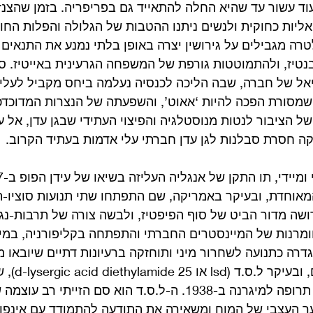
ד עשור עד שהיא החלה להתאייד גם בפריפריה. בזמן שהצנז
אליות כחוקית ולנשים ניתנו ההטבות של הגלולה והפלות החוק
רה מגבילים על גירושין יצרה באופן בלתי נמנע את התנאים
בנטיז, ולהתמוטטות גורפת של המשפחה הגרעינית באייטיז. ס
יאל של חברה, שבה הליכה לכנסיה נעלמה ביחס מקביל לעליי
ן שמסורת הפכה להיות ‘אאוט’, והשפעתה של הנצרות המדוכד
ל הציבור לנטות מנוסטלגיה והפיצוי העתידי שבגן עדן, אל ע
קה חסרת סבלנות לגן עדן חברתי עלי אדמות בעתיד הקרוב.
אוחדת, ובעיקר באמריקה, שם התפתחו שתי תנועות סוציו-תר
שה מדור הביט של סוף הפיפטיז, ולבשה צורה של תרבות-נגד
מרנות של המיינסטרים החברתי והתפתחה בקליפורניה, במיו
דרה כתנועה לשחרור מיני ותוחזקה ברעיונות דתיים שיובאו מ
עמוד התווך שלה 
כימאי שוויצרי, שחיפש תרופה למיגרנה ב-1938. ה-ל.ס.ד הוא סם הזייתי
העצבי של המוח ומשאירה את התודעה להתמודד עם אינפור