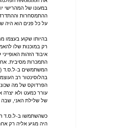
את revolution הפולמוסי, כמה חודשים לפני אירועי מאי 68′
במעונו של המהרישי יוג
ההתמסחרות וההתדרדרו
על כל פנים הוא היה ש
בהיותו שקוע בעצמו מח
רק במוכנות שלו להאמי
התמכרות מסיבית. אחרי
המשתמשים ב-ל.ס.ד (שב
בהלוסינטור רב העוצמה 
הפרדוקס של מה שכונה
עורר כמעט ולא יצרה א
של שלילת האני, שבה 
כשהשתמשו ב-ל.ס.ד היו
היה מגיע אליה רק אחר