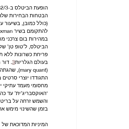
הבטחות הבחירות שלה ו
(כולל כמובן, בשיעור ע
במהירות בום צרכני מו
הביטלס, ל’טופ טן’ ש
בעולם הגלריות
3
. דור 
התגודדו יוצרי סרטים 
מחסומי מעמד עתיקי יו
‘האוקסבריג’ית’ עד כה 
והשמש זרחה על בריטני
בזמן שהשינוי מימש את
המיניות המדוכאת של 