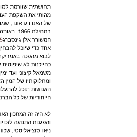
תחושתית שזורמת למוח 
מהותי את השקפת העולם
של האנדרגראונד, שמנה
בתחילת 66
המשורר אלן גינסברג
5
אחד כדי שיוכל להבחי
לבוא מהפכה באמריקה”
כחייכנות לא שיפוטית 
משמאל קיצוני ועד ימין
ומחלוקותיו של המין הא
האנושות תוכל להתעלות
הייחודיות של כל הברוא
לא היה זה המתכון האו
והפגנות התנועה לזכוי
ניאו-סוציאליסטי, שכו