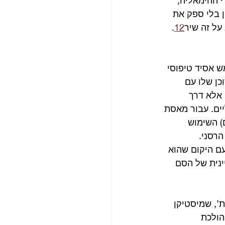
י ההימאליה, 
ן בלי ספק את 
על זה שיר
12
. 
ש אסיד טיפוסי 
ן שלו עם 
רע חד פעמי, אלא דרך 
ים. עבור מאסת 
) השימוש 
רסני. 
ם היקום שהוא 
ינית של הסם 
’, שמיסטיקן 
הולכת 