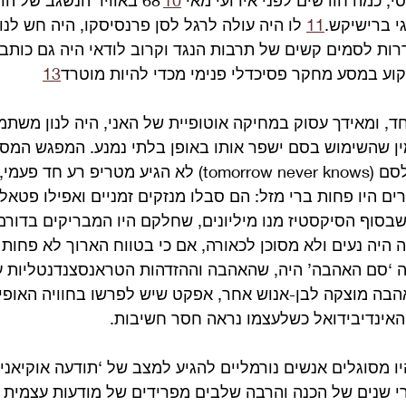
10
 באוויר הנשגב של הר
י ברישיקש.
11
 לו היה עולה לרגל לסן פרנסיסקו, היה חש לנו
ת לסמים קשים של תרבות הנגד וקרוב לודאי היה גם כותב 
קוע במסע מחקר פסיכדלי פנימי מכדי להיות מוטרד
13
ד, ומאידך עסוק במחיקה אוטופיית של האני, היה לנון משתמ
ן שהשימוש בסם ישפר אותו באופן בלתי נמנע. המפגש המסוכ
איבוד הזהות האופייני לסם (tomorrow never knows) לא הגיע מטריפ 
ם היו פחות ברי מזל: הם סבלו מנזקים זמניים ואפילו פטאלי
סוף הסיקסטיז מנו מיליונים, שחלקם היו המבריקים בדורם
היה נעים ולא מסוכן לכאורה, אם כי בטווח הארוך לא פחות ה
 ‘סם האהבה’ היה, שהאהבה וההזדהות הטראנסצנדנטליות ע
הבה מוצקה לבן-אנוש אחר, אפקט שיש לפרשו בחוויה האופי
האינדיבידואל כשלעצמו נראה חסר חשיבות.
 מסוגלים אנשים נורמליים להגיע למצב של ‘תודעה אוקיאנית
י שנים של הכנה והרבה שלבים מפרידים של מודעות עצמית 