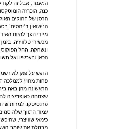
המעמד, אבל זה לקח עו
כנה, הוכרזה הומוסקסו
הרסן של החוקים האולט
הנישואין ב’יחסים’ בס
מיידי הפך להיות האיד
מכשירי טלוויזיה. בזמ
ונשחקה, החל הפוקוס ש
הכאן והעכשיו ואל תשו
פחות מחוץ לממלכה המ
הראשונה מהן באה בירו
שצמחה כאופוזיציה לחו
פרנסיסקו. למרות שהוג
מבטלת את שומר-השער 