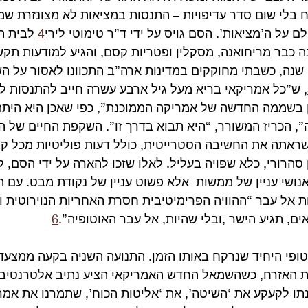
בלי שום סדר עדיפויות – התנסות במציאות לא מצונזרת שמ
 על ה’מציאות’. הסם גויס על ידי ד”ר טימוטי לירי
4
 לבית 
 כבר מריחואנה, מסקלין ופטריות קסם, והגיע למודעות תקש
19. באותה שנה, כשבתי מחוקקים במדינות ארה”ב התכוונו לאסור על ה
, ש”כל אמריקאי בריא מעל גיל ארבע עשרה חייב להתנסות ל
ן בשממה החדשה של אמריקה הממוכנת”, כפי שאכן היא היתה.
, הכריז המשורר, “היא תבוא בדרך זו”. השקפת החיים של ה
שראתה את החשיבה הסטרייטית, כולל דעות פוליטיות מכל קצ
 סהרורי, כלא שפויה בעליל. לאלו שזכו להארה על ידי הסם, לא
נושי עניין של ממשות  אלא פשוט עניין של נקודת מבט. עם ה
 אל עבר “ההוויה הפרימיטיבית חסרת האחריות הנוירוטית 
ים, תגיע הישר ,ובלי שהיות, אל עבר האוטופיה”.
6
טופי היחיד שנרקח באותו הזמן. התנועה השניה בקעה ממצעדי
ות האזרח, כשהשמאל החדש האמריקאי הציע נתיב אלטרנטיבי
ונתו לקעקע את ‘השיטה’, את ‘אליטות הכוח’, שתמרנו את אמ