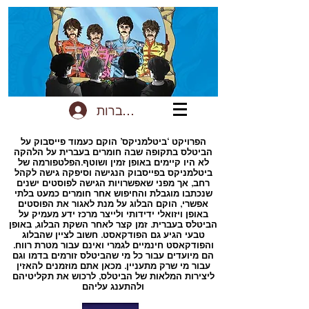
להתחברות
הפרויקט ‘ביטלמניקס’ הוקם כעמוד פייסבוק על
הביטלס בתקופה שבה חומרים בעברית על הלהקה
לא היו קיימים באופן זמין ושוטף.הפלטפורמה של
ביטלמניקס בפייסבוק הנגישה וסיפקה גישה לקהל
רחב, אך מפני שאפשרויות הגישה לפוסטים ישנים
שנכתבו מוגבלת והחיפוש אחר חומרים כמעט בלתי
אפשרי, הוקם הבלוג על מנת לאגור את הפוסטים
באופן ויזואלי ידידותי ולייצר מרכז ידע מעמיק על
הביטלס בעברית. זמן קצר לאחר השקת הבלוג, באופן
טבעי הגיע גם הפודקאסט. חשוב לציין שהבלוג
והפודקאסט חינמיים לגמרי ואינם עבור מטרת רווח.
הם מיועדים עבור כל מי שהביטלס זורמים בדמו וגם
עבור מי שרק מתעניין. מכאן אתם מוזמנים להאזין
ליצירות המלאות של הביטלס, לרכוש את תקליטיהם
ולהתענג עליהם