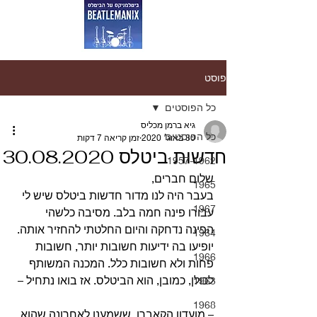
פוסט
כל הפוסטים
גיא ברמן מכליס
כל הפוסטים
30 באוג׳ 2020
זמן קריאה 7 דקות
חדשות ביטלס 30.08.2020
1957-1962
שלום חברים,
1965
בעבר היה לנו מדור חדשות ביטלס שיש לי 
1967
עבורו פינה חמה בלב. מסיבה כלשהי 
הפינה נדחקה והיום החלטתי להחזיר אותה. 
1964
יופיעו בה ידיעות חשובות יותר, חשובות 
1966
פחות ולא חשובות כלל. המכנה המשותף 
לכולן, כמובן, הוא הביטלס. אז בואו נתחיל –
1963
1968
– מועדון הקאברן, ששמענו לאחרונה שהוא 