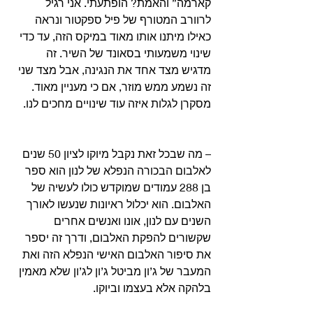
קארמה” והאמת? הופתעתי. אני רגיל 
לרוורב המטורף של פיל ספקטור ונראה 
כאילו מיתנו אותו מאוד במיקס הזה, עד כדי 
שינוי משמעותי בסאונד של השיר. זה 
מדגיש מצד אחד את הנגינה, אבל מצד שני 
זה נשמע ממש מוזר, אם כי מעניין מאוד. 
מסקרן לגלות איזה עוד שינויים מחכים לנו. 
– מה שבכל זאת נקבל מיוקו לציון 50 שנים 
לאלבום הבכורה הנפלא של לנון הוא ספר 
בן 288 עמודים שמוקדש כולו לעשיה של 
האלבום. הוא יכלול ראיונות שנעשו לאורך 
השנים עם לנון, אונו ואנשים אחרים 
שקשורים להפקת האלבום, ודרך זה יספר 
את סיפור האלבום האישי הנפלא הזה ואת 
המעבר של ג’ון מביטל ג’ון לג’ון שלא מאמין 
בלהקה אלא בעצמו וביוקו. 