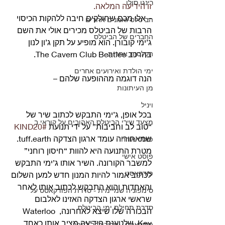
רינגו סולו
זו הידיעה המלאה.
– אלו מכם שחולקים חיבה ללהקות הכיסוי 
הביטלס ואמנים אחרים
הרבות של הביטלס מכירים אולי את השם 
החברים של הביטלס
ג’ימי קובורן. הוא מופיע על תקן ג’ון לנון 
בהרכב The Cavern Club Beatles.
הקלטות אחרות
ימי הולדת ואירועים אחרים
הנה דוגמה מההופעה שלהם – 
מן העיתונות
ויניל
בכל אופן, ג’ימי התבקש לכתוב שיר של 
מצעד שירי הביטלס האהובים על קוראי ב
“טוב לב וחביבות” על ידי תנועת 
#KIND20
שמאחוריה עומד ארגון הצדקה tuff.earth. 
פוסט אורח
מטרת התנועה היא להוות “חיסון רוחני” 
פוסט אישי
למשבר הקורונה. השיר אותו ג’ימי התבקש 
פודקאסט
לכתוב אמור להיות המנון חדש למען השלום 
והאחדות והוא התבקש לכתוב אותו לאחר 
סימפוניה שמיימית - סדרת הפודקאסט על
שראשי ארגון הצדקה האזינו לאלבום 
סדרת תחילת ימי הביטלס
הבכורה שלו שיצא לאחרונה, Waterloo 
Key, שלטענת הידיעה מציב אותו כאחד 
פודקאסט - מריבולבר לפפר