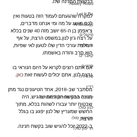
לבקשת החנינה שלו. 
Abbey Road
Let It Be
למקרה שהגעתם לעמוד הזה בטעות ואין 
לכם מושג על מה ומי אנחנו מדברים, 
Anthology
צ’אפמן בן ה-65 יושב מזה 40 שנים בכלא 
סינגלים
על רצח ג’ון לנון.במשפט הרצח, על אף 
הופעות
המלצת עורכי הדין שלו לטעון לאי שפיות, 
הוא סרב והודה באשמתו.
קאברים
סרטים
אם אתם רוצים לקרוא על היום הנוראי בו 
נרצח לנון, אתם יכולים לעשות זאת 
כאן
.
טלוויזיה
רדיו
מסתבר שב-2018, אחד הטיעונים נגד מתן 
חנינה בבקשה הקודמת שהגיש, היה 
קטעים מתוך ספרים ומאמרים
שבטוח יותר עבורו לשהות בכלא, מתוך 
לנון סולו
החשש שמעריץ של לנון יפגע בו בגלל 
מקרטני סולו
הרצח.
ב-2022 יוכל להגיש שוב בקשת חנינה.
הריסון סולו