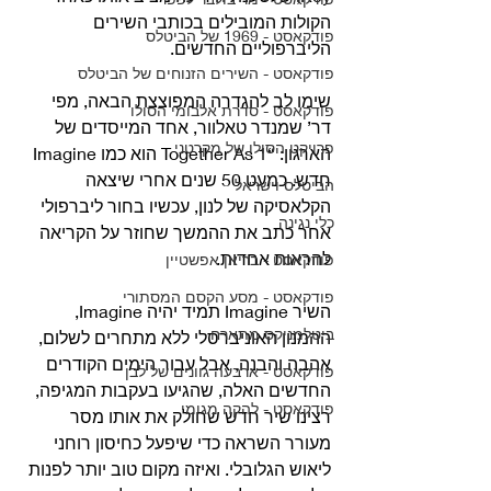
הקולות המובילים בכותבי השירים 
פודקאסט - 1969 של הביטלס
הליברפוליים החדשים.
פודקאסט - השירים הזנוחים של הביטלס
שימו לב להגדרה המפוצצת הבאה, מפי 
פודקאסט - סדרת אלבומי הסולו
דר’ שמנדר טאלוור, אחד המייסדים של 
פרויקט הסולו של מקרטני
הארגון: “Together As 1 הוא כמו Imagine 
חדש. כמעט 50 שנים אחרי שיצאה 
הביטלס וישראל
הקלאסיקה של לנון, עכשיו בחור ליברפולי 
כלי נגינה
אחר כתב את ההמשך שחוזר על הקריאה 
להראות אחדות.
פודקאסט - בריאן אפשטיין
פודקאסט - מסע הקסם המסתורי
השיר Imagine תמיד יהיה Imagine, 
ביטלמניקס מתארח
ההמנון האוניברסלי ללא מתחרים לשלום, 
אהבה והבנה, אבל עבור הימים הקודרים 
פודקאסט - ארבעה גוונים של לבן
החדשים האלה, שהגיעו בעקבות המגיפה, 
פודקאסט - להקה מגומי
רצינו שיר חדש שחולק את אותו מסר 
מעורר השראה כדי שיפעל כחיסון רוחני 
ליאוש הגלובלי. ואיזה מקום טוב יותר לפנות 