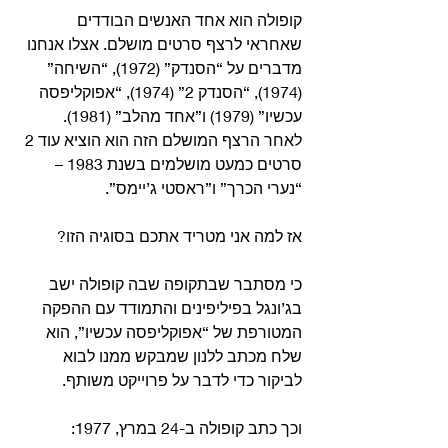
קופולה הוא אחד האנשים הבודדים 
שאחראי לרצף סרטים מושלם. אצלו אנחנו 
מדברים על “הסנדק” (1972), “השיחה” 
(1974), “הסנדק 2” (1974), “אפוקליפסה 
עכשיו” (1979) ו”אחד מהלב” (1981). 
לאחר הרצף המושלם הזה הוא הוציא עוד 2 
סרטים כמעט מושלמים בשנת 1983 – 
“נערי הכרך” ו”ראסטי ג’יימס”. 
אז למה אני מטריד אתכם בסוגיה הזו? 
כי מסתבר שבתקופה שבה קופולה ישב 
בג’ונגל בפיליפינים והתמודד עם ההפקה 
המטורפת של “אפוקליפסה עכשיו”, הוא 
שלח מכתב ללנון שמבקש ממנו לבוא 
לביקור כדי לדבר על פרוייקט משותף.
וכך כתב קופולה ב-24 במרץ, 1977: