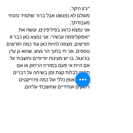
“ג’ון היקר,
מעולם לא נפגשנו אבל ברור שתמיד נהנתי 
מעבודתך.
אני נמצא כרגע בפיליפינים, עושה את 
“אפוקליפסה עכשיו”. אני נמצא כאן כבר 8 
חודשים, מצפה להיות כאן עוד כמה חודשים 
נוספים. אני חי בתוך הר געש, שהוא גן עדן 
בג’ונגל, בו יש מעינות יפייפיים וחשבתי על 
אם היית אי פעם במזרח הרחוק או אם 
תהנה לבלות קצת זמן בשיחה על דברים 
שונים באופן כללי ועל כמה פרוייקטים 
רחוקים ועתידיים שחשבתי עליהם. 
בבקשה, אני ממש אשמח לבשל לך ארוחה 
ורק לדבר, להקשיב למוסיקה ולדבר על 
סרטים.
אם להגיע למזרח הרחוק קשה מדי, אז יום 
אחד בעתיד, בלוס אנג’לס, סאן פרנסיסקו 
או ניו יורק, אני אשמח לפגוש אותך.