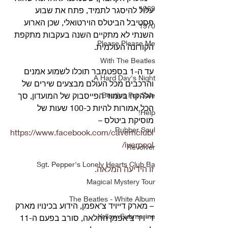
1969
עלול להיסגר לתמיד, פתח את שבוע 
פסטיבל הביטלס הוירטואלי, שכן הארוע 
1970
השנתי לא מתקיים השנה בעקבות מתקפת 
Please Please Me
הקורונה העולמית. 
With The Beatles
עד ה-1 בספטמבר תוכלו לשמוע אמנים 
A Hard Day's Night
והרכבים מכל העולם מבצעים שירים של 
Beatles For Sale
הלהקה בעמוד הפייסבוק של המועדון, סך 
הכל אמורות להיות כ-100 שעות של 
Help!
מוסיקת ביטלס – 
Rubber Soul
https://www.facebook.com/cavernclubl
iverpool/
Revolver
Sgt. Pepper's Lonely Hearts Club Ba
זו הידיעה המלאה.
Magical Mystery Tour
The Beatles - White Album
– מארק דייויד צ’אפמן, הידוע בכינויו מארק 
Yellow Submarine
דייויד צ’אפמן החלאה, סורב בפעם ה-11 