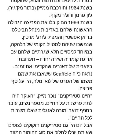
בסדרת להיטים עם ה Scaffold, שהוקמה 
בשנת 1964 והורכבה ממייק (בתור מק’גיר), 
ג’ון גורמן ורוג’ר מקוף.
בשנת 1966 הם קיבלו את הפריצה הגדולה 
הראשונה שלהם באדיבות מנהל הביטלס 
בריאן אפשטיין והמפיק ג’ורג’ מרטין, 
שנמשכו שניהם לסטייל הקומי של הלהקה, 
במיוחד לניסויים הלא שגרתיים שלהם עם 
אריגת קומדיה ושירה יחדיו – תערובת 
ביזארית של ז’אנרים שהקדימו את זמנם.
נראה כי ה Scaffold ששאבו את שמם 
משמו של הסרט של לואי מלה, היו על סף 
פריצה.
“היינו סטיריקנים” נזכר מייק. “העיקר היה 
לתת פרשנות על החיים. מספר נשים, עובד 
בסניף דואר ומורה לאנגלית שאלו משרות 
לכל החיים”.
אבל הם היו גם סטיריקנים הזקוקים לצופים 
שאיתם יוכלו לחלוק את סוג ההומור המוזר 