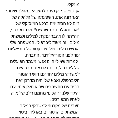
מוזיקלי.
אך כפי שמייק מיהר להצביע במהלך שיחתי 
האחרונה אתו, השפעתה של הלהקה של 
ג’ים לא הסתיימה ברקע המוסיקלי שלו. 
“אבי נהג לפתור תשבצים”, נזכר מקרטני, 
“והייתה לו אהבה ענקית למילים ולמשחקי 
מילים, וזה מאוד ליברפולי. המשפחה שלי 
ואנשים בליברפול היו בקטע של סוריאליזם 
עוד לפני הסוריאליזים”, התבדח.
“למרות שאולי היינו אנשי מעמד הפועלים 
של ליברפול, הייתה לנו אהבה טבעית 
למשחקי מילים יחד עם חוש ההומור 
הליברפולי, ואבא שלי היה מדרבן זאת 
בבית עם התשבצים שהוא חלק איתי ועם 
‘הילד שלנו’ ” הכינוי מחמם הלב של מייק 
לאחיו המפורסם. 
הערגה של מקרטני למשחקי המלים 
והמשחקים הרטוריים באו לידי ביטוי 