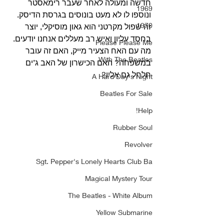
חדשה ומעולה לאחר שעבר רימאסטר 
1969
ונוספו לו לא מעט בונוסים בגרסת הדיסק.
1970
זה שפול מקרטני הוא גאון מוסיקלי, יוצר 
בחסד עליון ואיש רב מעללים אנחנו יודעים. 
Please Please Me
מה עם האח הצעיר מייק, האם זה עובר 
With The Beatles
במשפחה? האם הכישרון של האב ג’ים 
חלחל גם אליו? 
A Hard Day's Night
Beatles For Sale
Help!
Rubber Soul
Revolver
Sgt. Pepper's Lonely Hearts Club Ba
Magical Mystery Tour
The Beatles - White Album
Yellow Submarine