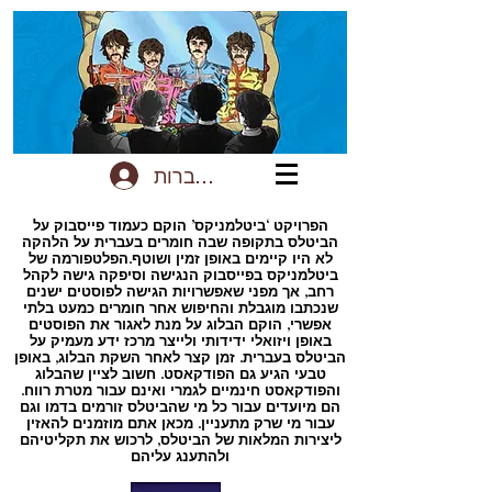
להתחברות
הפרויקט ‘ביטלמניקס’ הוקם כעמוד פייסבוק על
הביטלס בתקופה שבה חומרים בעברית על הלהקה
לא היו קיימים באופן זמין ושוטף.הפלטפורמה של
ביטלמניקס בפייסבוק הנגישה וסיפקה גישה לקהל
רחב, אך מפני שאפשרויות הגישה לפוסטים ישנים
שנכתבו מוגבלת והחיפוש אחר חומרים כמעט בלתי
אפשרי, הוקם הבלוג על מנת לאגור את הפוסטים
באופן ויזואלי ידידותי ולייצר מרכז ידע מעמיק על
הביטלס בעברית. זמן קצר לאחר השקת הבלוג, באופן
טבעי הגיע גם הפודקאסט. חשוב לציין שהבלוג
והפודקאסט חינמיים לגמרי ואינם עבור מטרת רווח.
הם מיועדים עבור כל מי שהביטלס זורמים בדמו וגם
עבור מי שרק מתעניין. מכאן אתם מוזמנים להאזין
ליצירות המלאות של הביטלס, לרכוש את תקליטיהם
ולהתענג עליהם