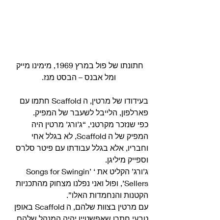
חתונתו של פול במרץ 1969, מימינו מייק 
ומל אבנס – הבסט מנז.
בעידודו של מרטין, ה Scaffold חתמו עם 
פארלפון, הלייבל לשעבר של המפיק.
כפי שנזכר מקרטני, “ג’ורג’ מרטין היה 
המפיק של ה Scaffold, לא בגלל אחי 
וחבריו, אלא בגלל עבודתו עם פיטר סלרס 
וספייק מיליגן.
ג’ורג’ הקליט את ‘Songs for Swingin’ 
Sellers’, ופול ואני נפלנו מצחוק מהתכניות 
הקטנות והנחמדות האלו”.
עם מרטין בצוות שלהם, ה Scaffold באופן 
טבעי חתרו שאפשטיין יהיה המנהל שלהם, 