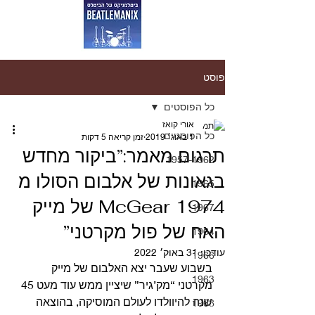
פוסט
כל הפוסטים
אורי קואז
כל הפוסטים
1 באוג׳ 2019
זמן קריאה 5 דקות
תרגום מאמר:”ביקור מחדש
1957-1962
בגאונות של אלבום הסולו מ
1965
1974 McGear של מייק
1967
האח של פול מקרטני”
1964
עודכן:
31 באוק׳ 2022
1966
בשבוע שעבר יצא האלבום של מייק 
1963
מקרטני “מק’גיר” שיציין ממש עוד מעט 45 
שנה להיוולדו לעולם המוסיקה, בהוצאה 
1968