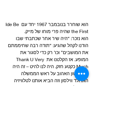
הוא שוחרר בנובמבר 1967 יחד עם Ide Be 
the First שהיה פרי מוחו של מייק.
הוא נזכר: “היה שיר אחר שכתבתי שבו 
הודנו לקהל שהגיע: “תודה רבה שחיממתם 
את המושבים” וכו’ רק כדי לסגור את 
המופע. אז הקלטנו את Thank U Very 
Much כקטע חזק. היה לנו להיט – זה היה 
התקליטון האהוב על ראש הממשלה 
הארולד ווילסון וזה הביא אותנו לטלוויזיה 
היישר ל Top of the Pops'” 