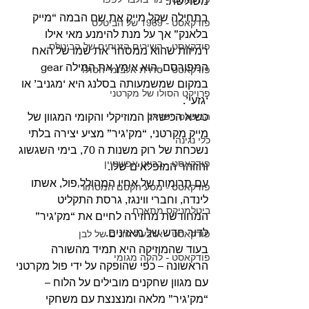
משולשת.
בתחילה שקל מייק את שם הבמה “מייק 
פודקאסט - 1969 של הביטלס
בלאנק” אך על מנת להימנע מאי אילו 
פודקאסט - השירים הזנוחים של הביטלס
רמיזות שהוא ממסחר את שמו של האח 
המפורסם, הוא אימץ את המילה gear 
פודקאסט - סדרת אלבומי הסולו
במקום שמשמעותה בסלנג היא ‘מגניב’ או 
פרויקט הסולו של מקרטני
‘גזעי’. 
כשיא הכישרון המוזיקלי והקומי המגוון של 
הביטלס וישראל
מייק מקרטני, “מק’גיר” מציע יצירה בלתי 
כלי נגינה
נשכחת של רוק משנות ה 70, בימי השגשוג 
פודקאסט - בריאן אפשטיין
והזוהר המופלאים שלו.
עם תרומות של אחיו המהולל פול, אשתו 
פודקאסט - מסע הקסם המסתורי
לינדה, וחברי ווינגז, גרסת התקליט 
ביטלמניקס מתארח
המחודשת מחזירה לחיים את “מק’גיר” 
לדור חדש של מאזינים.
פודקאסט - ארבעה גוונים של לבן
בעוד שהמוזיקה היא תמיד מהשורה 
פודקאסט - להקה מגומי
הראשונה – כפי שהופקה על ידי פול מקרטני 
עם מגוון שחקנים מובילים על הלוח – 
“מק’גיר” מלאה ומנצנצת עם משחקי 