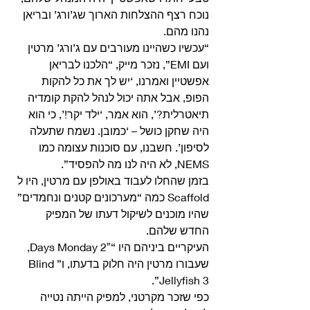
נוכח רצף ההצלחות הארוך שג’ורג’ ובריאן 
נהנו מהם.
“עכשיו כשהיינו מעורבים עם ג’ורג’ מרטין 
ועם EMI”, נזכר מייק, “הלכנו לבריאן 
אפשטיין ואמרנו, ‘יש לך את כל להקות 
הפופ, אבל אתה יכול לנהל להקת קומדיה 
תיאטרלית?’, הוא אמר, ‘ילד יקר!’, כי הוא 
היה שחקן כושל – ‘כמובן. נשמח שתעלה 
לסיפון’. חשבנו, עם סוכנות עצומה כמו 
NEMS, לא היה לנו מה להפסיד”.
בזמן שהחלו לעבוד באולפן עם מרטין, היו ל 
Scaffold כמה “מערכונים קטנים ונחמדים” 
שהיו מוכנים לשיקול דעתו של המפיק 
החדש שלהם.
העיקריים ביניהם היו “Days Monday 2″, 
שעבורו מרטין היה חלוק בדעתו, ו”Blind 
Jellyfish 3”. 
כפי שזכר מקרטני, למפיק הייתה נטייה 