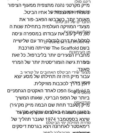
רינגו סולו
מייק מקרטני נהנה מתצפית ממעוף הציפור 
הביטלס ואמנים אחרים
בשנותיו המעצבות על אחיו הביטל.
מאוחר יותר, כשכבשו הפאב-פור את 
החברים של הביטלס
מצעדי המוזיקה העולמית בתחילת שנות ה 
הקלטות אחרות
60, מייק עזב את עבודתו במספרה וניסה 
לסלול את דרכו לגדולה יחד עם שלישייה 
ימי הולדת ואירועים אחרים
בשם The Scaffold שהייתה מורכבת 
מן העיתונות
מחבריו הצעירים יותר בליברפול. כל זאת 
בעזרת גישה הומוריסטית יותר של המרזי 
ויניל
סאונד.
מצעד שירי הביטלס האהובים על קוראי ב
עבור מייק היה זה תחילתו של מסע יוצא 
פוסט אורח
דופן בדרך לכוכבות מוזיקלית. 
ה Scaffold הפכו לאחד האקטים הגחמניים 
פוסט אישי
ביותר של הפופ הבריטי, שאותו המשיך 
פודקאסט
מייק (שעבד תחת שם הבמה מייק מק’גיר) 
בסגנון משובח באלבום שנקרא מק’גיר 
סימפוניה שמיימית - סדרת הפודקאסט על
שיצא בספטמבר 1974 שעבר תהליך של 
סדרת תחילת ימי הביטלס
רימאסטר לאחרונה ויצא בגרסת דיסקים 
פודקאסט - מריבולבר לפפר