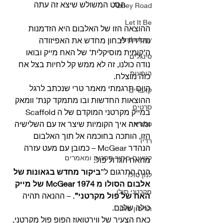
הסט המשולש שיצא זה עתה
Abbey Road
Let It Be
ההוצאה הזו של האלבום היא הזדמנות 
Anthology
נהדרת לבחון מחדש את האפיזודה 
ה’קומית מוסיקלית’ של האח מייק ובואו 
סינגלים
נודה כולנו, זה לא ממש קל לחיות בצל אח 
הופעות
כזה מוצלח.
היום תרגמתי מאמר טרי שנכתב לרגל 
קאברים
ההוצאות החדשות ובו מתמקד קנת’ וומאק 
סרטים
במייק מקרטני המוקדם של ה Scaffold 
ומראה איך הקומיות שיצר אז עם השלישיה 
טלוויזיה
הזו, הותכה בחוכמה אל תוך האלבום 
רדיו
הנהדר McGear – כמובן עם מעט עזרה 
קטעים מתוך ספרים ומאמרים
מהאח הגדול פול. 
הנה התרגום ל”
ביקור מחדש בגאונות של 
לנון סולו
אלבום הסולו מ 1974 McGear של מייק 
מקרטני סולו
האח של פול מקרטני”
. – ההנאה תהיה 
כולה שלכם. 
הריסון סולו
כאח הצעיר של ווירטואוז הפופ פול מקרטני, 