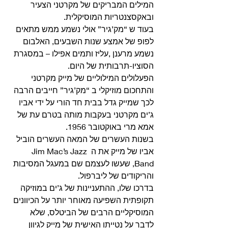
המילים המבריקים של מקרטני הצעיר 
ובאקסצנטריות המוסיקלית.
בעוד ש “מק’גיר” אולי נשמע ממש מתאים 
לפופ של אמצע שנות השבעים, האלבום 
נשמע מרענן ,עליז ותמים אפילו – במסגרת 
הסוציו-תרבותית של היום. 
הפעלולים המילוליים של מייק מקרטני 
והתחכום מוזיקלי ב “מק’גיר” חייבים הרבה 
לכך שמייק גדל בבית חד הורי על ידי אביו 
ג’ים מקרטני בעקבות מותה בטרם עת של 
אמא מרי באוקטובר 1956.
בשנות העשרים של המאה העשרים הוביל 
אביו של מייק את ה Jim Mac’s Jazz 
Band, שעשו לעצמם שם במעגל המסיבות 
והריקודים של ליברפול.
בדרכו שלו, ההתעניינות של ג’ים במוזיקה 
תקופתית השפיעה מאוחר יותר על הכיוונים 
המוסיקליים הרבים של הביטלס, שלא 
לדבר על נטייתו האישית של מייק לגיוון 