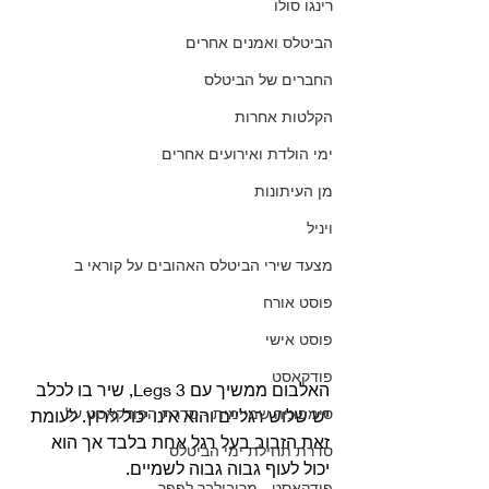
רינגו סולו
הביטלס ואמנים אחרים
החברים של הביטלס
הקלטות אחרות
ימי הולדת ואירועים אחרים
מן העיתונות
ויניל
מצעד שירי הביטלס האהובים על קוראי ב
פוסט אורח
פוסט אישי
פודקאסט
האלבום ממשיך עם 3 Legs, שיר בו לכלב 
סימפוניה שמיימית - סדרת הפודקאסט על
יש שלוש רגליים והוא אינו יכול לרוץ. לעומת 
זאת הזבוב בעל רגל אחת בלבד אך הוא 
סדרת תחילת ימי הביטלס
יכול לעוף גבוה גבוה לשמיים.
פודקאסט - מריבולבר לפפר