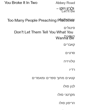
You Broke It In Two
Abbey Road
ולג’ון ויוקו –
Let It Be
Anthology
Too Many People Preaching Practices
סינגלים
Don’t Let Them Tell You What You 
הופעות
Wanna Be
קאברים
סרטים
טלוויזיה
רדיו
קטעים מתוך ספרים ומאמרים
לנון סולו
מקרטני סולו
הריסון סולו