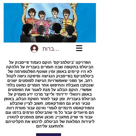
להתחברות
הפרויקט ‘ביטלמניקס’ הוקם כעמוד פייסבוק על
הביטלס בתקופה שבה חומרים בעברית על הלהקה
לא היו קיימים באופן זמין ושוטף.הפלטפורמה של
ביטלמניקס בפייסבוק הנגישה וסיפקה גישה לקהל
רחב, אך מפני שאפשרויות הגישה לפוסטים ישנים
שנכתבו מוגבלת והחיפוש אחר חומרים כמעט בלתי
אפשרי, הוקם הבלוג על מנת לאגור את הפוסטים
באופן ויזואלי ידידותי ולייצר מרכז ידע מעמיק על
הביטלס בעברית. זמן קצר לאחר השקת הבלוג, באופן
טבעי הגיע גם הפודקאסט. חשוב לציין שהבלוג
והפודקאסט חינמיים לגמרי ואינם עבור מטרת רווח.
הם מיועדים עבור כל מי שהביטלס זורמים בדמו וגם
עבור מי שרק מתעניין. מכאן אתם מוזמנים להאזין
ליצירות המלאות של הביטלס, לרכוש את תקליטיהם
ולהתענג עליהם