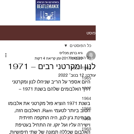
פוסט
כל הפוסטים
גיא ברמן מכליס
כל הפוסטים
20 ביוני 2017
זמן קריאה 4 דקות
לנון ומקרטני רבים – 1971
1957-1962
עודכן:
12 בנוב׳ 2022
1965
היום אספר על הריב שניהלו לנון ומקרטני 
1967
דרך האלבומים שלהם בשנת 1971 –
1964
בשנת 1971 הוציא פול מקרטני את אלבומו 
1966
הטוב ביותר לטעמי Ram. האלבום הזה, 
מבחינת ג’ון לנון, היה התקפה חזיתית 
1963
וישירה עליו ועל יוקו. זה התחיל בעטיפת 
1968
האלבום שכללה תמונה של שתי חיפושיות, 