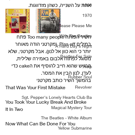
אחת על השנייה, כשהן מזדווגות.
1969
1970
Please Please Me
With The Beatles
השיר הפותח Too many people פתח 
במילים Piss off. (מקרטני הודה מאוחר 
A Hard Day's Night
יותר כי הוא כוון אל לנון). אבל מקרטני, שלא 
Beatles For Sale
מסוגל לפתוח אלבום באמירה שלילית, 
הרגיש שהוא חייב להוסיף את הcake כדי 
Help!
לעדן. לנון הבין את המסר.
Rubber Soul
בהמשך השיר כותב מקרטני
That Was Your First Mistake
Revolver
Sgt. Pepper's Lonely Hearts Club Ba
You Took Your Lucky Break And Broke 
Magical Mystery Tour
It In Two
The Beatles - White Album
Now What Can Be Done For You
Yellow Submarine