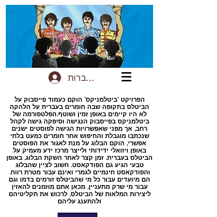
להתחברות
הפרויקט ‘ביטלמניקס’ הוקם כעמוד פייסבוק על
הביטלס בתקופה שבה חומרים בעברית על הלהקה
לא היו קיימים באופן זמין ושוטף.הפלטפורמה של
ביטלמניקס בפייסבוק הנגישה וסיפקה גישה לקהל
רחב, אך מפני שאפשרויות הגישה לפוסטים ישנים
שנכתבו מוגבלת והחיפוש אחר חומרים כמעט בלתי
אפשרי, הוקם הבלוג על מנת לאגור את הפוסטים
באופן ויזואלי ידידותי ולייצר מרכז ידע מעמיק על
הביטלס בעברית. זמן קצר לאחר השקת הבלוג, באופן
טבעי הגיע גם הפודקאסט. חשוב לציין שהבלוג
והפודקאסט חינמיים לגמרי ואינם עבור מטרת רווח.
הם מיועדים עבור כל מי שהביטלס זורמים בדמו וגם
עבור מי שרק מתעניין. מכאן אתם מוזמנים להאזין
ליצירות המלאות של הביטלס, לרכוש את תקליטיהם
ולהתענג עליהם