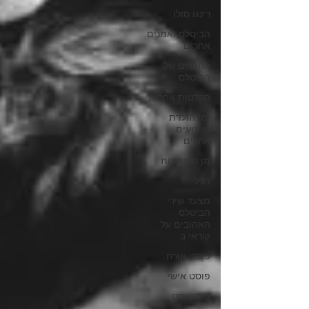
רינגו סולו
הביטלס ואמנים
אחרים
החברים של
הביטלס
הקלטות אחרות
ימי הולדת
ואירועים
אחרים
מן העיתונות
ויניל
מצעד שירי
הביטלס
האהובים על
קוראי ב
פוסט אורח
פוסט אישי
פודקאסט