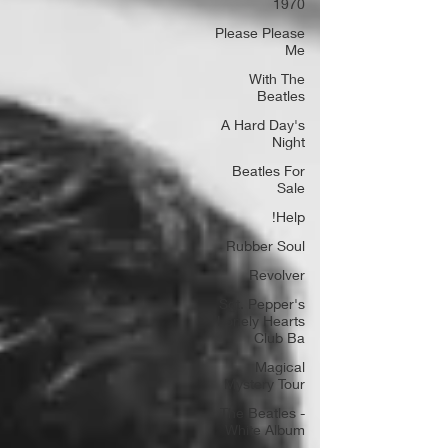
1970
Please Please
Me
With The
Beatles
A Hard Day's
Night
Beatles For
Sale
Help!
Rubber Soul
Revolver
Sgt. Pepper's
Lonely Hearts
Club Ba
Magical
Mystery Tour
The Beatles -
White Album