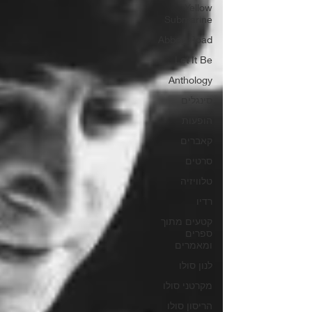
Yellow
Submarine
Abbey Road
Let It Be
Anthology
סינגלים
הופעות
קאברים
סרטים
טלוויזיה
רדיו
קטעים מתוך
ספרים
ומאמרים
לנון סולו
מקרטני סולו
הריסון סולו