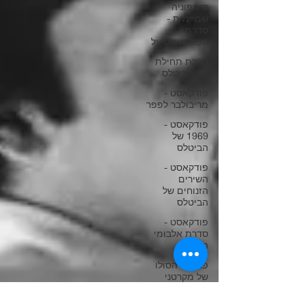
סימפוניה
שמיימית -
סדרת
הפודקאסט על
סדרת תחילת
ימי הביטלס
פודקאסט -
מריבולבר לפפר
פודקאסט -
1969 של
הביטלס
פודקאסט -
השירים
הזנוחים של
הביטלס
פודקאסט -
סדרת אלבומי
הסולו
פרויקט הסולו
של מקרטני
הביטלס וישראל