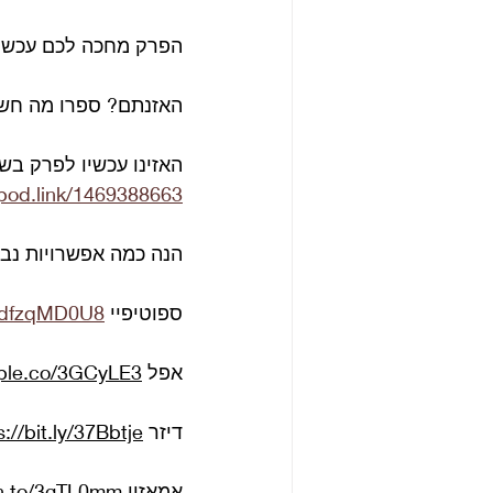
הפרק מחכה לכם עכשיו 
האזנתם? ספרו מה חש
האזינו עכשיו לפרק בש
/pod.link/1469388663
הנה כמה אפשרויות נב
ספוטיפיי 
KYdfzqMD0U8
אפל 
pple.co/3GCyLE3
דיזר 
s://bit.ly/37Bbtje
אמאזון 
zn.to/3gTL0mm