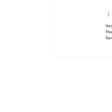
ודקאסט ביטלמניקס –
פרק 146 | הקוד הסודי של
 מרטין
You
The
Too