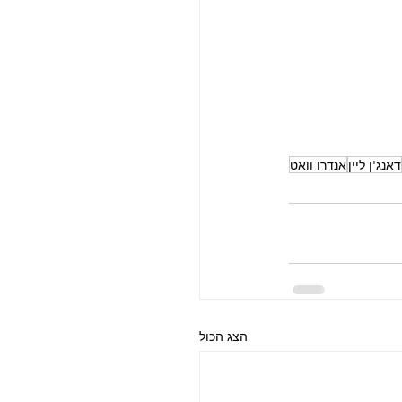
דאנג'ן ליין
אנדרו וואט
הצג הכול