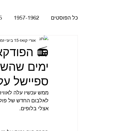
כל הפוסטים
1957-1962
5
Please Please Me
אורי קואז
15 ביוני
זמן 
atles
ימים שהשאר
Revolver
Rubber Soul
ספיישל על
The Beatles - White Album
לאלבום החדש של פול מ
אצלי בלופים.
הופעות
קאברים
סרטי