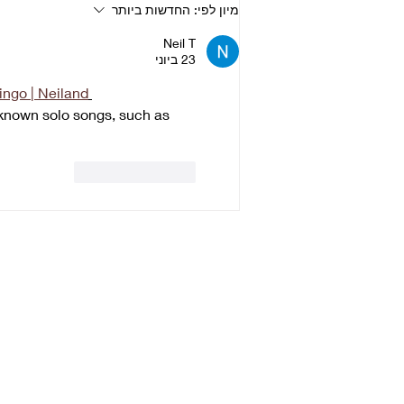
📻 הפודקאסט ביטלמניקס –
מיון לפי:
החדשות ביותר
פרק 148 - להקה מגומי | סדרה
Neil T
על האלבום ראבר סול | פרק 8
23 ביוני
- מהפכנות באופק
ingo | Neiland
r known solo songs, such as 
לייק
להשיב