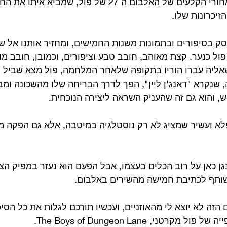
בפרק הזה נכנס אל מאחורי הקלעים של האלבום ה 27 של פול, שמב
זיכרונות שלו. 
סק בסיפורים ובתמונות משנות החמישים, ומחזיר אותנו אל ש
פול כנער. קצת מאוהב, חובב טבע וציפורים, וכמובן, חובב מו
ליה עברו הוריו בתקופה שלאחר המלחמה, פול מצא שביל ק
 שנקרא "דאנג'ן ליין", הפך לדרך הבריחה שלו מהשכונה ומבע
, והוא גם זה שהעניק השראה ליצירה הנוכחית.
א ועשיר שמציג לא רק נוסטלגיה במיטבה, אלא גם הפקה מו
ן כאן על רוב הכלים בעצמו, אבל הפעם הוא נעזר במפיק הצע
 שותף לכתיבת חמישה מהשירים באלבום.
הזה לא יוצא לי מהאוזניים, ועכשיו תורכם לגלות את כל הסי
טני, The Boys of Dungeon Lane.