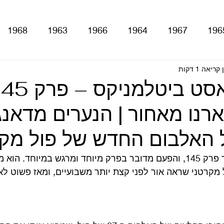
1968
1963
1966
1964
1967
196
קריאה 1 דקות
With The Be
A Hard Day's Night
atles For Sale
נו מאחור | הנערים מדאנג'ן 
stery Tour
Sgt. Pepper's Lonely Hearts Club Ba
 האלבום החדש של פול מקר
Let It Be
Abbey Road
Yellow Submarine
ממש עכשיו עלה לאוויר פרק 145, והפעם מדובר בפרק מיוחד ומרגש במיוחד. ה
קרטני שראה אור לפני קצת יותר משבועיים, ומאז פשוט לא
ם
טלוויזיה
רדיו
קטעים מתוך ספרים ומאמרים