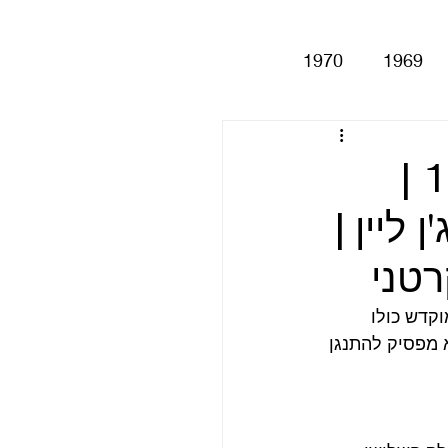
1970
1969
Help!
Be
📻 הפודקאסט ביטלמניקס – פרק 145 |
ליין |
Magical My
טני
Anthology
סינגלים
וא מוקדש כולו 
 מפסיק להתנגן 