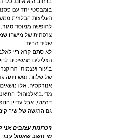
ברחוב הוא איום. כלי 
בומבסטי יחד עם פסנתר
העליצות הבלוזית ממש
לחופשה ממוסד סגור, א
צרפתית של מישהו שמר
שליד הבית.
לא סתם קרא ריי לאלבו
הצלילים ממשיכים להיו
ב’עור ועצמות’ הרוקנרו
של שלוות נפש ויוגה ג
אנורקסיה. אלו נושאים 
מדי.ב’אלכוהול’ התיאט
דרמטי, אבל עדיין הנופ
גם הרגשה של שיר קינ
זיכרונות עצובים אני ל
מי חשב שאפול עבד לא