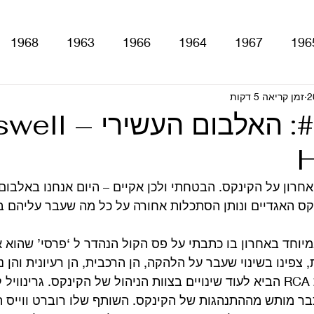
1968
1963
1966
1964
1967
196
זמן קריאה 5 דקות
With The Be
A Hard Day's Night
atles For Sale
קינקס #21: האלבום הע
H
stery Tour
Sgt. Pepper's Lonely Hearts Club Ba
זה. הפוסט ה 21 והאחרון על הקינקס. הבטחתי ולכן אקיים – היום אנחנו באל
Let It Be
Abbey Road
Yellow Submarine
יוחד באחרון בו כתבתי על פס הקול הנהדר ל ‘פרסי’ שהוא 
פינו בשינוי שעבר על הלהקה, הן הרכבית, הן רעיונית והן ני
ם
טלוויזיה
רדיו
קטעים מתוך ספרים ומאמרים
תקליטים חדש בחברת RCA הביא לעוד שינויים בצוות הניהול של הקינקס. גרינ
מ 1963, היה כבר מותש מההתנהגות של הקינקס. השותף שלו רוברט וויי