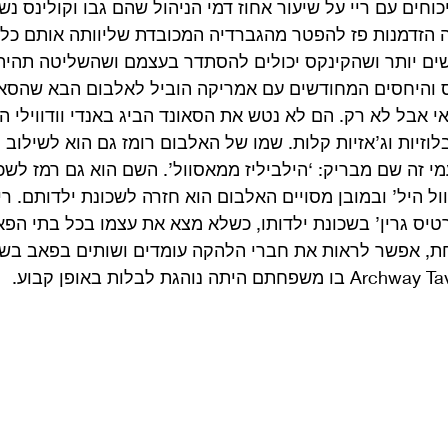
 ויכוחים עם ריי על שיעור אחוז דמי הניהול שהם גבו וקולינס נ
יתה הזדמנות פז להפטר מהגברדיה המכובדת שליוותה אותם כל 
ים יותר ושהקינקס יכולים להסתדר בעצמם ושהשליטה תהיה 
ס והיחסים המחודשים עם אמריקה הוביל לאלבום הבא שהסאו
 אבל לא רק. הם לא נטש את הסאונד הביג באנדי וודווילי ה
בלוזיות וג’אזיות קלות. שמו של האלבום רומז גם הוא לשילוב 
י זה שם מבריק: ‘הילביליז ממאסוול’. השם הוא גם רמז לשכו
ל היל’ ובמובן מסויים האלבום הוא חזרה לשכונת ילדותם. ריי
רטיס גרין’ בשכונת ילדותו, כשלא מצא את עצמו בכל בתי הפ
ת, אפשר לראות את חברי הלהקה עומדים ושותים בפאב בשעת