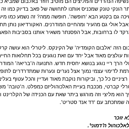
הנשיפה הנהדרים והמליצים הם מוטיב חוזר באלבום שמביא כא
 הונקי טונק שמכניס אותנו לתחושה של פאב בדיוק כמו זה 
יכה גם בקטע הבא ‘חופשה’. חופשה ממה? זה נשמע כמו מיש
בל אולי גם מהעיר ומהחיים המודרנים. האקורדיאון נותן תח
קד לו ברחובות, אבל הפסנתר משאיר אותנו בסביבות הפאב ה
ם הזה ‘אלבום הקומדיה’ של הקינקס. ליטרלי הוא עושה קרק
ת עולצים מאוד אבל יחד עם זאת נוגעים בכל תחלואות החיים
לי הרך ריי נוגע בנושא יחסית חדש. התנועה ה’בריאה’ המודר
ורמת לדימוי עצמי נמוך אצל נערים ונערות שמתדרדרים לתופע
רציניים כל כך, וביקורות נוקבת מאוד ועדיין והכל עטוף בעלי
רלי קברטי, מככבת בעיית האלכוהוליזם כמפלט. ה’טובה’ מ
ך הוא מליצי וזה מורגש ביתר שאת עם הכנידה של הקלרינט וי
ה שמתכתב עם ‘דד אנד סטריט’.
א זוכר
לכוהול ה’דמוני’.