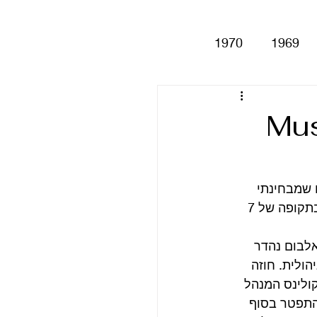
1970
1969
Help!
Be
שירי – Muswell
Magical My
בום שמבחינתי 
סוגר יפה יפה את הקינקס האגדיים ונותן הסתכלות אחורה על כל מה שעבר עליהם בתקופה של 7 
Anthology
סינגלים
אלבום נהדר 
הולית. חוזה 
וויל קולינס המנהל 
ס התפטר בסוף 