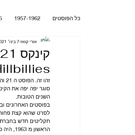
כל הפוסטים
1957-1962
5
Please Please Me
אורי קואז
7 בינו׳ 2021
atles
illbillies
Revolver
Rubber Soul
זהו 
The Beatles - White Album
השנים הטובות.
בפוסטים האחרונים ובמ
לסרט שהוא קצת פחות, צ
הופעות
קאברים
סרטי
הראשון 