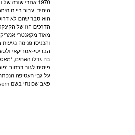
1970 אחרי שורה של
היחיד. עבור ריי זו ה
הוא סבר שהם לא דרוש
הדרכים הזו של הקינק
מאוד מקאנטרי אמריקאי
והכניסו פנימה נגיעות 
הבריטי-אמריקאי ולטעמ
בה גדלו האחים, ‘מאסוו
פיסית לגור ברחוב ‘פו
על גבי העטיפה הנפתח
פאב שכונתי בשם Archway Tavern בו משפחתם היתה נוהגת לבלות באופן קבוע. 