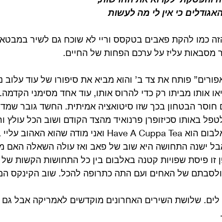
אגודלים כי אין לי מה לעשות
ה כמו להקת פאבים בטקסס וריי לא שוכח גם לשיר במבטא א
יר מסבאות עליז על ערכם הפחות של החיים.
רים” פותח את צד ב’ והוא מביא את סיפורו של עוד עלוב נפש
או אותו מביתו רק כדי להרוס אותו, עוד אחד מסימני הקדמה.
חוסר הבטחון בכך שזו סיטואציה אמיתית. החשד גובר שמדו
פל באותו סכיזופרן פרנואיד מהצד הקודם ושוב הכל עולץ ורו
הקטע הכי משפחתי באלבום הוא Have A Cuppa Tea ואני מודה 
אבל ישנה התחושה היא שוב של פאב ואז עולה השאלה האם מד
זו פיסת שפויות קטנה באלבום בין כל התחושות הקשות של ריי
לסבתם של האחים ועם התה כתרופה להכל. שוב הקינקס הם
לים. שלושת השירים האחרונים מוקדשים לאמריקה אבל גם 