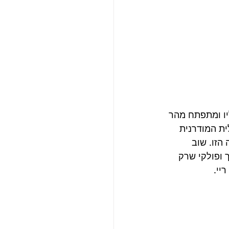
יל כקטע אקוסטי שליו ומתפתח מהר 
ית המודרנית 
הזו. שוב 
ופולקי שרק 
יי. 