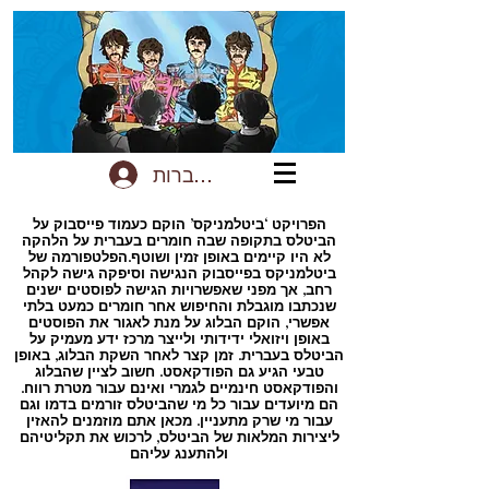
להתחברות
הפרויקט ‘ביטלמניקס’ הוקם כעמוד פייסבוק על
הביטלס בתקופה שבה חומרים בעברית על הלהקה
לא היו קיימים באופן זמין ושוטף.הפלטפורמה של
ביטלמניקס בפייסבוק הנגישה וסיפקה גישה לקהל
רחב, אך מפני שאפשרויות הגישה לפוסטים ישנים
שנכתבו מוגבלת והחיפוש אחר חומרים כמעט בלתי
אפשרי, הוקם הבלוג על מנת לאגור את הפוסטים
באופן ויזואלי ידידותי ולייצר מרכז ידע מעמיק על
הביטלס בעברית. זמן קצר לאחר השקת הבלוג, באופן
טבעי הגיע גם הפודקאסט. חשוב לציין שהבלוג
והפודקאסט חינמיים לגמרי ואינם עבור מטרת רווח.
הם מיועדים עבור כל מי שהביטלס זורמים בדמו וגם
עבור מי שרק מתעניין. מכאן אתם מוזמנים להאזין
ליצירות המלאות של הביטלס, לרכוש את תקליטיהם
ולהתענג עליהם