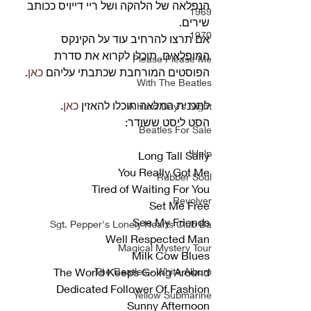
הנפלאה של הלהקה ושל ריי דייויס ככותב 
1969
שירים.
1970
אם תרצו להרחיב עוד על הקינקס 
המופלאים, תוכלו לקרוא את סדרת 
Please Please Me
הפוסטים המורחבת שכתבתי עליהם 
כאן
.
With The Beatles
לתכנית המלאה תוכלו להאזין 
כאן
.  
A Hard Day's Night
הסט ליסט ששודר:
Beatles For Sale
Help!
Long Tall Sally
You Really Got Me
Rubber Soul
Tired of Waiting For You
Revolver
Set Me Free
See My Friends
Sgt. Pepper's Lonely Hearts Club Ba
Well Respected Man
Magical Mystery Tour
Milk Cow Blues
The World Keeps Going Around
The Beatles - White Album
Dedicated Follower Of Fashion
Yellow Submarine
Sunny Afternoon