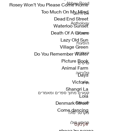
Abbey Road
Rosey Won’t You Please Come Home
Too Much On My Mind
Let It Be
Dead End Street
Anthology
Waterloo Sunset
Death Of A Clown
סינגלים
Lazy Old Sun
הופעות
Village Green
קאברים
Do You Remember Walter
Picture Book
סרטים
Animal Farm
טלוויזיה
Days
Victoria
רדיו
Shangri La
קטעים מתוך ספרים ומאמרים
Lola
לנון סולו
Denmark Street
Come dancing
מקרטני סולו
הריסון סולו
#קינקס
החברים של הביטלס