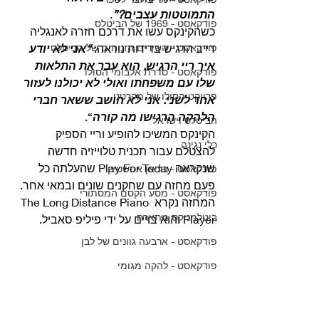
התמוטטות עצבים?”
.
פודקאסט - 1969 של הביטלס
כשהקינקס עשו את דרכם חזרה לאנגליה 
דייב הרגיש בדידות נוראה: 
פודקאסט - השירים הזנוחים של הביטלס
“אני לא יודע 
איך ריי הרגיש. הוא עבר את התלאות 
פודקאסט - סדרת אלבומי הסולו
שלו עם משפחתו ואולי לא יכולנו לעזור 
פרויקט הסולו של מקרטני
אחד לשני. אני לא חושב ששאר חברי 
הלהקה הרגישו מה קורה
“.
הביטלס וישראל
הקינקס המשיכו להופיע וריי הספיק 
כלי נגינה
להצטלם עבור תכנית טלוייזיה חדשה 
שנקראה Play For Today שהעלתה כל 
פודקאסט - בריאן אפשטיין
פעם מחזה עם שחקנים שונים ובמאי אחר. 
פודקאסט - מסע הקסם המסתורי
המחזה נקרא The Long Distance Piano 
ביטלמניקס מתארח
Player והוא בויים על ידי פיליפ סאביל. 
פודקאסט - ארבעה גוונים של לבן
פודקאסט - להקה מגומי