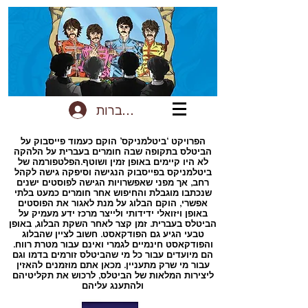
להתחברות
הפרויקט ‘ביטלמניקס’ הוקם כעמוד פייסבוק על
הביטלס בתקופה שבה חומרים בעברית על הלהקה
לא היו קיימים באופן זמין ושוטף.הפלטפורמה של
ביטלמניקס בפייסבוק הנגישה וסיפקה גישה לקהל
רחב, אך מפני שאפשרויות הגישה לפוסטים ישנים
שנכתבו מוגבלת והחיפוש אחר חומרים כמעט בלתי
אפשרי, הוקם הבלוג על מנת לאגור את הפוסטים
באופן ויזואלי ידידותי ולייצר מרכז ידע מעמיק על
הביטלס בעברית. זמן קצר לאחר השקת הבלוג, באופן
טבעי הגיע גם הפודקאסט. חשוב לציין שהבלוג
והפודקאסט חינמיים לגמרי ואינם עבור מטרת רווח.
הם מיועדים עבור כל מי שהביטלס זורמים בדמו וגם
עבור מי שרק מתעניין. מכאן אתם מוזמנים להאזין
ליצירות המלאות של הביטלס, לרכוש את תקליטיהם
ולהתענג עליהם