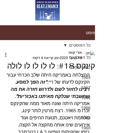
פוסט
כל הפוסטים
אורי קואז
כל הפוסטים
19 בנוב׳ 2020
זמן קריאה 4 דקות
קינקס #18: לו לו לו לו לולה
1957-1962
ההצלחה באמריקה היתה שלב הכרחי עבור 
1965
הקינקס לדעתו של ריי.
“זה הפך למסע. 
1967
רצינו לחזור לשם ולדרוש חזרה את מה 
שחשבתי שנלקח מאיתנו באכזריות”
. 
1964
אמריקה היתה שונה מאוד ממה שהקינקס 
1966
זכרו מ 1965. רצח מרטין לותר קינג, 
מלחמת ויאטנם, תנועת ההיפים ועוד 
1963
אירועים שינו אותה מהקצה אל הקצה.
1968
בזמן שהקינקס הופיעו ב LA בנובמבר, 