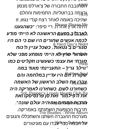
1969
הסתובבה החבורה של צ’ארלס מנסון 
ורצחה בברוטליות. התמימות וההלם 
1970
שהיכה באומה לאחר רצח קנדי נגוזו, זו 
Please Please Me
היתה ארץ אחרת. ריי סיפר: “
כשהגענו 
לארה”ב בפעם הראשונה לא הייתי מודע 
With The Beatles
לכמה אנשים שחורים היו שם כי הם היו 
A Hard Day's Night
סגורים ב’גטאות’. כשכל עניין ה’כוח 
Beatles For Sale
השחור’ פרץ לא הייתי מופתע מפני שלא 
סגרתי את עצמי כשעשינו תקליטים כמו 
Help!
‘ווילג’ גרין’ – התעניינתי מאוד במה 
Rubber Soul
שקורה. הם היו עדיין במלחמה והם 
עברו את השלב הראשון של האשמה 
Revolver
כשחזרנו לשם. כשחזרנו לאמריקה היה 
Sgt. Pepper's Lonely Hearts Club Ba
את ה’פילמור’ ואת סן פרנסיסקו ואת 
תרבות הסמים וזה היה עולם שונה
“.
Magical Mystery Tour
תרבות ההופעות השתנתה באמריקה. 
The Beatles - White Album
מערכות ההגברה השתנו והשתכללו והנגנים 
Yellow Submarine
על הבמה כבר עבדו עם מוניטורים 