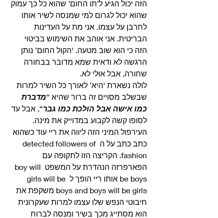
הזה יכול הגיע ל’תו החום’ שהוא כל כך עמוק 
שהוא יכול לגרום למי שמנסה לשיר אותו 
לחרבן על עצמו. אני מת על העדינות 
הבריטית. אני אוהב את השימוש בביטוי 
הזה כי הוא שוב מטעה. ‘הקול החום’ נותן 
הרגשה לא ודאית שמא מדובר בבחורה 
שחורה, אבל אולי לא.
לולה נשארת ‘היא’ לאורך כל השיר למרות 
שבשלב מסויים זה ברור שהיא “
מדברת 
כמו אישה אבל הולכת כמו גבר
“, אבל עד 
לסופו קשה לקבוע במדוייק את מינה. 
העירפול המיני הזה ליווה את ריי עוד כשהוא 
כתב כתב על ה detected followers of 
fashion. הקריצה הזו לתקופה עם 
הפארפרזה הנהדרת על המשפט boy will 
be boys אותו ריי הופך ל girls will be 
boys and boys will be girls משקפת את 
חיבוטי הנפש שלו עצמו למרות שעקרונית 
הוא מסתייג מכך בשיר ומנסה לברוח 