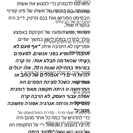
רינגו סולו
והוא טס לדנמרק כדי לפגוש את אשתו 
(שהיתה בת דודתה של אשתו של פיט קווייף 
הביטלס ואמנים אחרים
הבסיסט הפורש) ואת בנם מרטין. דייב היה 
החברים של הביטלס
בנקודת שפל.
הקלטות אחרות
כשחזר, נטש הופעה של הקינקס באמצע 
והלך לחדרו במלון לישון במשך יומיים. 
ימי הולדת ואירועים אחרים
אמריקה לא היטיבה איתו. 
“אף פעם לא 
מן העיתונות
אהבתי להופיע בפני אנשים. לפעמים 
רציתי שהאדמה תבלע אותי. זה קרה 
ויניל
במיוחד בתחילת שנות ה 70. אלו יכולים 
מצעד שירי הביטלס האהובים על קוראי ב
להיות חיים דיי אומללים של כותב או 
מוסיקאי. כשכל סצינת הסמים הזו 
פוסט אורח
התרחשה זו היתה תקופה מאוד רוחנית 
פוסט אישי
אפלה עבור העסק. לא הרבה קרה 
פודקאסט
מוסיקלית והיתה אנרגיה אפורה וחשוכה 
מסביב”
.
סימפוניה שמיימית - סדרת הפודקאסט על
כדי להדגיש עד כמה כל אחד מהם היה 
סדרת תחילת ימי הביטלס
מרוכז בעצמו, כשנשאל ריי על התקופה הזו 
של דייב הוא שאל: 
“לדייב היתה 
פודקאסט - מריבולבר לפפר