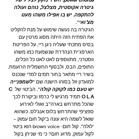
גיטרה אקוסטית, מצלצל, נוהם ועולה 
להתקפה. יש בו אפילו משהו מעט 
מצ’ואי
“.
הגיטרה בה נעשה שימוש על מנת להקליט 
את הפתיח הזה היתה מסוג מרטין עם 
בסיס מתכתי שעליה ניגן ריי. על הפריטת 
הארפג’ית הנהדרת שנשמעת כמו משהו 
ווסטרני, מתווספים לאט לאט כל הכלים. 
התופים, הבס, ולבסוף החשמלית הרועמת.
בשיר ריי מתאר בחור תמים למדי שנכנס 
למועדון זול בסוהו הישנה שם “
לשמפנייה 
יש טעם כמו לקוקה קולה
“. הביטוי של 
C 
O L A
 תמיד מרגיש לי כרמז וביקורת לכך 
שהכל מתרחש בארה”ב ואולי לאירוע 
ספציפי שהתרחש בלוס אנג’לס. כשהוא 
שואל לשמה היא עונה ב’קול חום עמוק – 
‘לולה”. קול חום- brown voice הוא ביטוי 
לקול עמוק. מדוע חום? כי מי שניחן בקול 