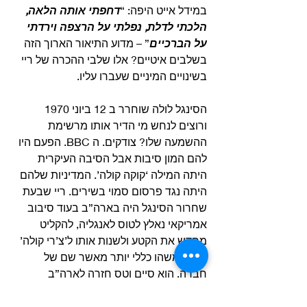
במידל אייט היפה: “
דחפתי אותה הלאה, 
הלכתי לדלת, נפלתי על הרצפה וירדתי 
על הברכיים
” – מדוע התיאור הארוך הזה 
בשלבים איטיים? אלו שלבי ההכרה של ריי 
בשינויים המיניים שעברו עליו.
הסינגל לולה שוחרר ב 12 ביוני 1970 
ורוצים לנחש מי הדיר אותו מרשימת 
ההשמעה שלו? צודקים. ה BBC. הפעם היו 
להם המון סיבות אבל הסיבה העיקרית 
היתה המילה ‘קוקה קולה’. המדיניות שלהם 
היתה נגד פרסום סמוי בשירים. ריי שבעת 
שחרור הסינגל היה בארה”ב בעוד סיבוב 
אמריקאי נאלץ לטוס לאנגליה, להקליט 
מחדש את הקטע ולשנות אותו ל’צ’רי קולה’ 
שהיה משהו כללי יותר מאשר שם של 
חברה. הוא סיים וטס חזרה לארה”ב 
להמשך מסע ההופעות וכך יצא הסינגל 
בבריטניה. ה BBC התרצו וזה היה שווה את 