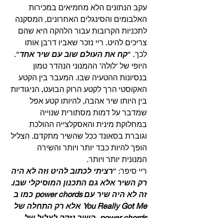
עקב הנתונים הלא מחמיאים במכירות 
האלבומים והסינגלים האחרונים, המסקנה 
לתכניות הקרובות עבור הלהקה היא שהם 
צריכים להיט. ריי נזכר שאביו דרבן אותו 
לכך. “
קח את העולם שוב עם שיר אחד
“.
היופי של ‘לולה’ ההמנוני הנהדר טמון 
בנסיונות ההטעיה שבו. המעבר בין הקטע 
האקוסטי הרך לקטע הרוק הבועט, הניגודיות 
בין היותו שיר אהבה, להיותו קטע אפל 
שמדבר על דמות מסתורית שנוייה 
במחלוקת מינית והאסקלצייה ההולכת 
וגוברת בסאונד ככל שהשיר מתקדם. הצליל 
הופך להיות כבד יותר ויותר והשירה 
המנונית יותר ויותר.
ריי סיפר: “
רציתי לכתוב להיט וזה לא היה 
רק השיר אלא גם התכנון המוסיקלי שבו. 
זה לא היה שיר עם power chords כמו ב 
You Really Got Me אלא רק התחלה של 
power chords. השיר נזקק לצליל של 