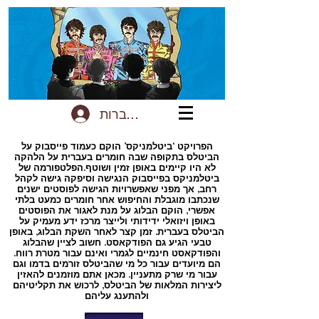
להתחברות
הפרויקט ‘ביטלמניקס’ הוקם כעמוד פייסבוק על
הביטלס בתקופה שבה חומרים בעברית על הלהקה
לא היו קיימים באופן זמין ושוטף.הפלטפורמה של
ביטלמניקס בפייסבוק הנגישה וסיפקה גישה לקהל
רחב, אך מפני שאפשרויות הגישה לפוסטים ישנים
שנכתבו מוגבלת והחיפוש אחר חומרים כמעט בלתי
אפשרי, הוקם הבלוג על מנת לאגור את הפוסטים
באופן ויזואלי ידידותי ולייצר מרכז ידע מעמיק על
הביטלס בעברית. זמן קצר לאחר השקת הבלוג, באופן
טבעי הגיע גם הפודקאסט. חשוב לציין שהבלוג
והפודקאסט חינמיים לגמרי ואינם עבור מטרת רווח.
הם מיועדים עבור כל מי שהביטלס זורמים בדמו וגם
עבור מי שרק מתעניין. מכאן אתם מוזמנים להאזין
ליצירות המלאות של הביטלס, לרכוש את תקליטיהם
ולהתענג עליהם