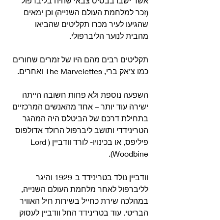
אשר ישבו בבסיס צבאי שהיה בליברפול 
(זכר למלחמת העולם השנייה) וכן ימאים 
שהגיעו לעיר מכרו תקליטים שהביאו 
מהבית לנוער הליברפולי.
תקליטים רבים מהם היו של זמרים שחורים 
כמו צ’אק ברי, The Marvelettes ואחרים.
השפעה נוספת ולא פחות חשובה הייתה 
ישירה עוד יותר – אחד מהאנשים המרכזיים 
בתחילת דרכם של הביטלס היה המהגר 
הטרינידדי ותושב ליברפול הרולד אדולפוס 
פיליפס, או בכינויו- לורד וודביין (Lord 
Woodbine).
וודביין נולד בטרינידד ב-1929 והיגר 
לליברפול לאחר מלחמת העולם השנייה, 
במהלכה שירת כחייל בשירות חיל האוויר 
הבריטי. עוד בטרינידד החל וודביין לעסוק 