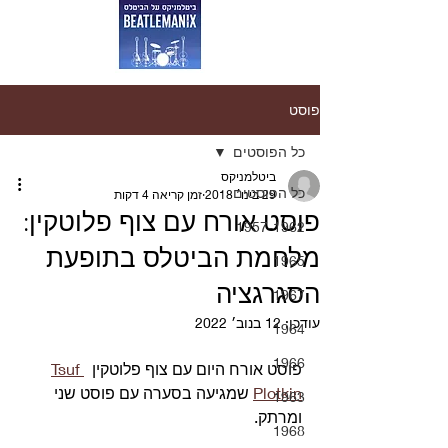
פוסט
כל הפוסטים
ביטלמניקס
כל הפוסטים
29 בינו׳ 2018
זמן קריאה 4 דקות
פוסט אורח עם צוף פלוטקין:
1957-1962
מלחמת הביטלס בתופעת
1965
הסגרגציה
1967
עודכן:
12 בנוב׳ 2022
1964
1966
פוסט אורח היום עם צוף פלוטקין  
Tsuf 
Plotkin
 שמגיעה בסערה עם פוסט שני 
1963
ומרתק.
1968