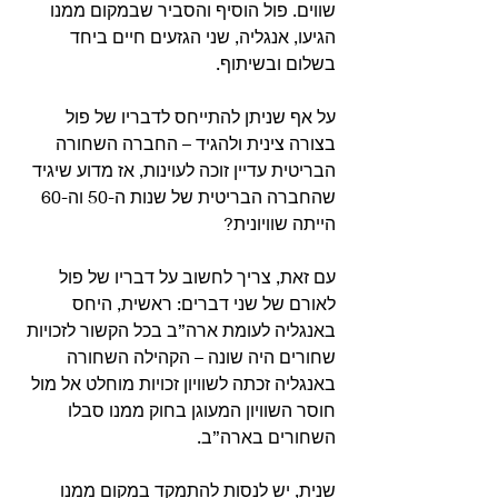
שווים. פול הוסיף והסביר שבמקום ממנו 
הגיעו, אנגליה, שני הגזעים חיים ביחד 
בשלום ובשיתוף.
על אף שניתן להתייחס לדבריו של פול 
בצורה צינית ולהגיד – החברה השחורה 
הבריטית עדיין זוכה לעוינות, אז מדוע שיגיד 
שהחברה הבריטית של שנות ה-50 וה-60 
הייתה שוויונית?
עם זאת, צריך לחשוב על דבריו של פול 
לאורם של שני דברים: ראשית, היחס 
באנגליה לעומת ארה”ב בכל הקשור לזכויות 
שחורים היה שונה – הקהילה השחורה 
באנגליה זכתה לשוויון זכויות מוחלט אל מול 
חוסר השוויון המעוגן בחוק ממנו סבלו 
השחורים בארה”ב.
שנית, יש לנסות להתמקד במקום ממנו 