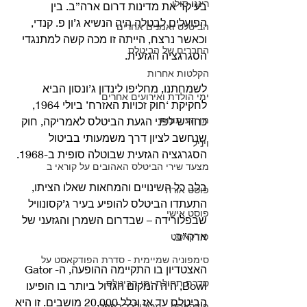
רינגו סולו
בעיקר את מדינות דרום ארה”ב. בין 
הפועלים לבטלה היה הנשיא ג’ון פ. קנדי, 
הביטלס ואמנים אחרים
וכאשר נרצח, הייתה זו מכה קשה למתנגדי 
החברים של הביטלס
הסגרגציה הגזעית.
הקלטות אחרות
לשמחתנו, מחליפו לינדון ג’ונסון הביא 
ימי הולדת ואירועים אחרים
לחקיקת ‘חוק זכויות האזרח’ ביולי 1964, 
מן העיתונות
כחודש לפני הגעת הביטלס לאמריקה, חוק 
שנחשב לציון דרך משמעותי בביטול 
ויניל
הסגרגציה הגזעית שבוטלה סופית ב-1968.
מצעד שירי הביטלס האהובים על קוראי ב
בלב כל השינויים והמחאות שאלו הציתו, 
פוסט אורח
התעתדו הביטלס להופיע בעיר ג’קסונוויל 
פוסט אישי
שבפלורידה – שבדרום השמרן והגזעני של 
ארה”ב.
פודקאסט
סימפוניה שמיימית - סדרת הפודקאסט על
האצטדיון בו התקיימה ההופעה, ה-Gator 
סדרת תחילת ימי הביטלס
Bowl, היה המקום הגדול ביותר בו הופיעו 
הביטלס עד אז וכלל 20,000 מושבים. זו היא 
פודקאסט - מריבולבר לפפר