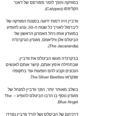
במוזיקה והפך לזמר מפורסם של ז’אנר 
הקליפסו (Calypso).
וודביין היה דמות ידועה בסצנת המוזיקה של 
ליברפול לאורך כל שנות ה-50, ונהג להופיע 
במועדון אותו ניהל האמרגן הראשון של 
הביטלס אלן וויליאמס, מועדון הג’קרנדה 
(The Jacaranda).
בג’קרנדה פגשו הביטלס את וודביין, 
שבתחילה אימץ אותם, קישר אותם לאנשים 
הנכונים וקבע להם הופעות עוד בתקופה 
שנקראו The Silver Beetles.
בשלב מאוחר יותר, הפך וודביין למנהל של 
מועדון נוסף בו הרבו הביטלס להופיע – The 
Blue Angel.
דרכיהם של הביטלס ושל לורד וודביין נפרדו 