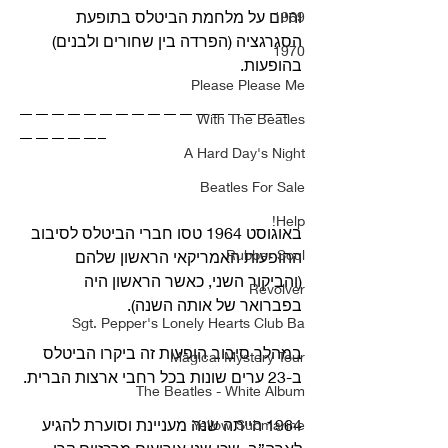
והיום על מלחמת הביטלס בתופעת 
1969
הסגרגציה (הפרדה בין שחורים ולבנים) 
1970
בהופעות.
Please Please Me
—————————————————
With The Beatles
—————–
A Hard Day's Night
Beatles For Sale
Help!
באוגוסט 1964 טסו חברי הביטלס לסיבוב 
Rubber Soul
ההופעות האמריקאי הראשון שלהם 
(והביקור השני, כאשר הראשון היה 
Revolver
בפברואר של אותה השנה).
Sgt. Pepper's Lonely Hearts Club Ba
במהלך סיבוב הופעות זה ביקרו הביטלס 
Magical Mystery Tour
ב-23 ערים שונות בכל רחבי ארצות הברית.
The Beatles - White Album
1964 הייתה שנה מעניינת וסוערת להגיע 
Yellow Submarine