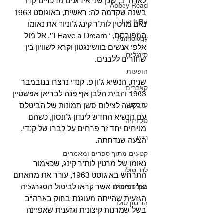
לארה”ב, שכן שני אירועים מרכזיים קרו 
Abbey Road
בשנה שקדמה לה: ראשית, באוגוסט 1963 
Let It Be
נאם מרטין לות’ר קינג ג’וניור את נאומו 
המפורסם, “I Have a Dream”, אל מול 
Anthology
אלפי אנשים בוושינגטון וקרא לשוויון בין 
סינגלים
שחורים ללבנים.
הופעות
שנית, הנשיא ג’ון פ. קנדי נרצח בנובמבר 
קאברים
1963 והבית הלבן אף פנה לבריאן אפשטיין 
סרטים
בבקשה לצילום סשן תמונות של הביטלס 
עם הנשיא החדש לינדון ג’ונסון, כשהם 
טלוויזיה
מניחים יחד זר פרחים על קברו של קנדי, 
רדיו
הצעה שנדחתה.
קטעים מתוך ספרים ומאמרים
נאומו של מרטין לות’ר קינג, שכאמור 
לנון סולו
התרחש באוגוסט 1963, עורר את מחאתם 
של המונים אשר קראו לביטול הסגרגציה 
מקרטני סולו
הגזעית שהייתה מעוגנת בחוק בארה”ב 
הריסון סולו
בשל שמרנות קיצונית וגזענית שאפיינה 