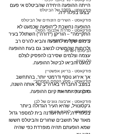
הייתה ההופעה היחידה שהביטלס אי פעם 
פודקאסט - 1969 של הביטלס
יבצעו בפלורידה.
פודקאסט - השירים הזנוחים של הביטלס
ההופעה נחשבת ל”הופעה שכמעט לא 
פודקאסט - סדרת אלבומי הסולו
התקיימה” – הוריקן (“דורה”) השתולל בעיר 
פרויקט הסולו של מקרטני
בימים שקדמו להופעה והביא להרס רב 
ולרוחות שהמשיכו לנשוב גם בעת ההופעה 
הביטלס וישראל
עצמה וצלמים שסירבו להפסיק לצלם 
כלי נגינה
כמעט והביאו לביטול ההופעה.
פודקאסט - בריאן אפשטיין
אך אירוע נוסף ודרמטי יותר, בהתחשב 
פודקאסט - מסע הקסם המסתורי
במצב החברתי בארה”ב של אותה השנה, 
סיכן עוד יותר את קיום ההופעה.
ביטלמניקס מתארח
פודקאסט - ארבעה גוונים של לבן
ג’קסונוויל, שהיא העיר הגדולה ביותר 
פודקאסט - להקה מגומי
בפלורידה, הייתה ועודנה בית למספר גדול 
מאוד של תושבים שחורים והביטלס חששו 
שמא הופעתם תהיה מופרדת כפי שהיה 