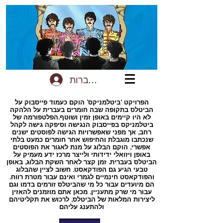
להתחברות
הפרויקט ‘ביטלמניקס’ הוקם כעמוד פייסבוק על
הביטלס בתקופה שבה חומרים בעברית על הלהקה
לא היו קיימים באופן זמין ושוטף.הפלטפורמה של
ביטלמניקס בפייסבוק הנגישה וסיפקה גישה לקהל
רחב, אך מפני שאפשרויות הגישה לפוסטים ישנים
שנכתבו מוגבלת והחיפוש אחר חומרים כמעט בלתי
אפשרי, הוקם הבלוג על מנת לאגור את הפוסטים
באופן ויזואלי ידידותי ולייצר מרכז ידע מעמיק על
הביטלס בעברית. זמן קצר לאחר השקת הבלוג, באופן
טבעי הגיע גם הפודקאסט. חשוב לציין שהבלוג
והפודקאסט חינמיים לגמרי ואינם עבור מטרת רווח.
הם מיועדים עבור כל מי שהביטלס זורמים בדמו וגם
עבור מי שרק מתעניין. מכאן אתם מוזמנים להאזין
ליצירות המלאות של הביטלס, לרכוש את תקליטיהם
ולהתענג עליהם