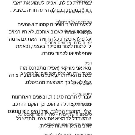
רינגו סולו
במהירות כפולה, ואפילו לשמוע את “אבי 
רוד” במהירות כפולה היתה חוויה בשבילי.
הביטלס ואמנים אחרים
החברים של הביטלס
לפעמים היינו הופכים קסטות ושומעים 
ברוורס (צר לי לאכזב אותכם, לא היו רמזים 
הקלטות אחרות
על פול) איכשהו, כל החוויה הזאת גם גרמה 
ימי הולדת ואירועים אחרים
לי לרצות ליצור מוסיקה בעצמי, ובאמת 
מן העיתונות
התחלתי אז ללמוד גיטרה.
ויניל
מאז אני מוזיקאי (אפילו מתפרנס מזה 
מצעד שירי הביטלס האהובים על קוראי ב
בשנים האחרונות), אבל משום מה, היצירה 
שלי לא כל כך מושפעת מהביטלס.
פוסט אורח
פוסט אישי
עברתי הרבה סגנונות, ובשנים האחרונות 
נכנסתי קצת להיפ הופ, וכך הוקם ההרכב 
פודקאסט
שלי “מתנגדי החלב”, שזהו היפ הופ נונסנס 
סימפוניה שמיימית - סדרת הפודקאסט על
שמשתדל להמציא את עצמו מחדש כל 
סדרת תחילת ימי הביטלס
אלבום (מקווה שזה מצליח).
פודקאסט - מריבולבר לפפר