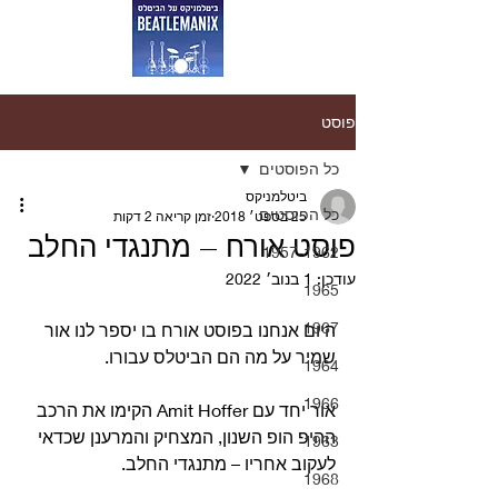
פוסט
כל הפוסטים
ביטלמניקס
כל הפוסטים
25 בספט׳ 2018
זמן קריאה 2 דקות
פוסט אורח – מתנגדי החלב
1957-1962
עודכן:
1 בנוב׳ 2022
1965
1967
היום אנחנו בפוסט אורח בו יספר לנו אור 
שמיר על מה הם הביטלס עבורו.
1964
1966
אור יחד עם Amit Hoffer הקימו את הרכב 
ההיפ הופ השנון, המצחיק והמרענן שכדאי 
1963
לעקוב אחריו – מתנגדי החלב.
1968