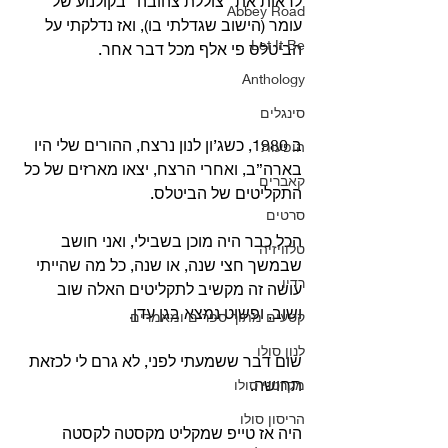
לראות את “צוללת צהובה” בקולנוע של 
Abbey Road
עומר (הישוב שגדלתי בו), ואז נדלקתי על 
Let It Be
הביטלס פי אלף מכל דבר אחר.
Anthology
סינגלים
ב 1980, כשג’ון לנון נרצח, ההורים שלי היו 
הופעות
בארה”ב, ואחרי הרצח, יצאו מארזים של כל 
קאברים
התקליטים של הביטלס.
סרטים
הכל כבר היה מוכן בשבילי, ואני חושב 
טלוויזיה
שבמשך חצי שנה, או שנה, כל מה שהייתי 
רדיו
עושה זה מקשיב לתקליטים האלה שוב 
ושוב, ופשוט נמצא בגן עדן.
קטעים מתוך ספרים ומאמרים
לנון סולו
שום דבר ששמעתי לפני, לא גרם לי לכזאת 
תחושה.
מקרטני סולו
הריסון סולו
היה אז טייפ שמקליט מקסטה לקסטה 