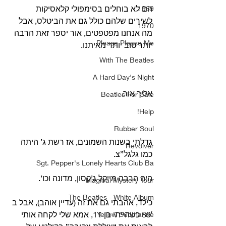
הם לא בוחלים בסימפולי קלאסיקות 
1969
לשירים שלהם כולל גם את הביטלס, אבל 
1970
מה אנחנו מפטפטים, אור יספר זאת הרבה 
Please Please Me
יותר טוב יותר מאיתנו. 
With The Beatles
A Hard Day's Night
אליך אור.
Beatles For Sale
Help!
Rubber Soul
גדלתי בשנות השמונים, אז רשת ג’ היתה 
Revolver
כמו גלגל”צ.
Sgt. Pepper's Lonely Hearts Club Ba
היה הרבה מייקל ג’קסון, מדונה וכו’.
Magical Mystery Tour
The Beatles - White Album
כילד, אהבתי גם את זה (עדיין אוהב), אבל ב 
89′ כשהייתי בן 11, אמא שלי לקחה אותי 
Yellow Submarine