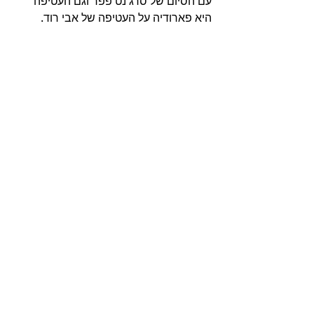
עם הסיום של סרג’נט פפר וגם העטיפה 
היא פארודיה על העטיפה של אבי רוד.