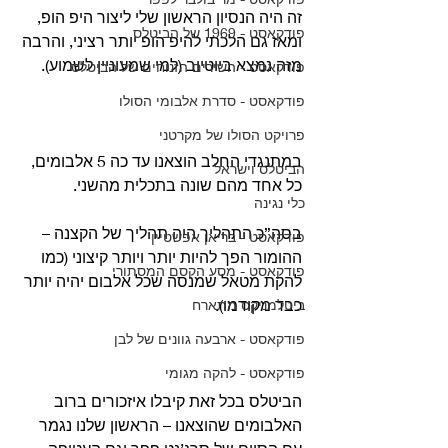
זה היה הנסיון הראשון שלי ליצור היפ הופ, 
פודקאסט - 1969 של הביטלס
ומאז גם הלכתי להיפ הופ יותר רציני, והרבה 
מזה נמצא ביוטיוב (למי שמעוניין לשמוע). 
פודקאסט - השירים הזנוחים של הביטלס
פודקאסט - סדרת אלבומי הסולו
פרויקט הסולו של מקרטני
במתנגדי החלב הוצאנו עד כה 5 אלבומים, 
הביטלס וישראל
כל אחד מהם שונה בתכלית מהשני.
כלי נגינה
בסה”כ התהליך היה תהליך של הקצנה – 
פודקאסט - בריאן אפשטיין
ההומור הפך להיות יותר ויותר קיצוני (כמו 
פודקאסט - מסע הקסם המסתורי
להקת מטאל שמנסה שכל אלבום יהיה יותר 
כבד מקודמו). 
ביטלמניקס מתארח
פודקאסט - ארבעה גוונים של לבן
פודקאסט - להקה מגומי
הביטלס בכל זאת קיבלו איזכורים ברוב 
האלבומים שהוצאנו – הראשון שלנו נגמר 