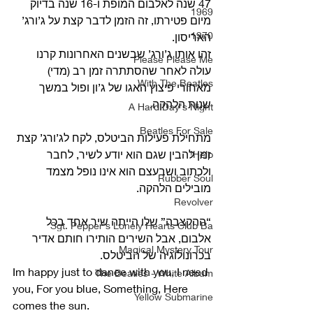
47 שנה לאלבום המופת ו-16 שנה בדיוק 
1969
מיום פטירתו, זה הזמן לדבר קצת על ג’ורג’ 
1970
האריסון.
זהו אותו ג’ורג’ שבשנים האחרונות קרנו 
Please Please Me
עולה לאחר שהסתתרה זמן רב (מדי) 
With The Beatles
מאחורי פיצוץ האגו של ג’ון ופול במשך 
שנות הלהקה.
A Hard Day's Night
Beatles For Sale
מתחילת פעילות הביטלס, לקח לג’ורג’ קצת 
זמן להבין שגם הוא יודע לשיר, לחבר 
Help!
ולכתוב ושבעצם הוא אינו נופל מצמד 
Rubber Soul
מובילים הלהקה.
Revolver
“ההקצבה” שלו הייתה שיר אחד בכל 
Sgt. Pepper's Lonely Hearts Club Ba
אלבום, אבל השירים הותירו חותם אדיר 
Magical Mystery Tour
בכרונולוגיה של הביטלס.
Im happy just to dance with you, I need 
The Beatles - White Album
you, For you blue, Something, Here 
Yellow Submarine
comes the sun.