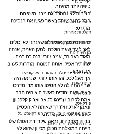
רינגו סולו
טיפה יותר מהיתר.
הביטלס ואמנים אחרים
הציניות לא נחסכה גם מבני משפחת 
המלוכה ובמיוחד כאשר פגשו את הנסיכה 
החברים של הביטלס
מרגרט:
הקלטות אחרות
“הוד נסיכותך, אמרו לנו שאנחנו לא יכולים 
ימי הולדת ואירועים אחרים
לאכול עד שאת הולכת ולמען האמת, אנחנו 
מן העיתונות
מאוד רעבים”, אמר ג’ורג’ לנסיכה במה 
ויניל
שהותיר אפילו אותה המומה ומזדרזת לעזוב 
את המקום.
מצעד שירי הביטלס האהובים על קוראי ב
אך מעל לכל, זהו אותו ג’ורג’ שנראה היה 
פוסט אורח
שחיי התהילה לא הסיטו אותו מדי מדרכו 
האישית והייחודית כאשר הוא היה חבר 
פוסט אישי
אמת לקרוביו (רינגו סטאר ואריק קלפטון) 
פודקאסט
ונאמן לערכיו ולדרך שאותה לא הפסיק 
סימפוניה שמיימית - סדרת הפודקאסט על
לחפש וללכת בעקבותיה.
בדיוק מסיבה זו, נראה שקריירת הסולו שלו 
סדרת תחילת ימי הביטלס
הייתה המוצלחת מכולן מכיוון שהוא לא 
פודקאסט - מריבולבר לפפר