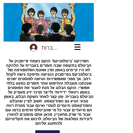
להתחברות
הפרויקט ‘ביטלמניקס’ הוקם כעמוד פייסבוק על
הביטלס בתקופה שבה חומרים בעברית על הלהקה
לא היו קיימים באופן זמין ושוטף.הפלטפורמה של
ביטלמניקס בפייסבוק הנגישה וסיפקה גישה לקהל
רחב, אך מפני שאפשרויות הגישה לפוסטים ישנים
שנכתבו מוגבלת והחיפוש אחר חומרים כמעט בלתי
אפשרי, הוקם הבלוג על מנת לאגור את הפוסטים
באופן ויזואלי ידידותי ולייצר מרכז ידע מעמיק על
הביטלס בעברית. זמן קצר לאחר השקת הבלוג, באופן
טבעי הגיע גם הפודקאסט. חשוב לציין שהבלוג
והפודקאסט חינמיים לגמרי ואינם עבור מטרת רווח.
הם מיועדים עבור כל מי שהביטלס זורמים בדמו וגם
עבור מי שרק מתעניין. מכאן אתם מוזמנים להאזין
ליצירות המלאות של הביטלס, לרכוש את תקליטיהם
ולהתענג עליהם