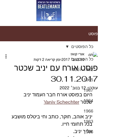
פוסט
כל הפוסטים
אורי קואז
כל הפוסטים
30 בנוב׳ 2017
זמן קריאה 2 דקות
פוסט אורח עם יניב שכטר
1957-1962
30.11.2017
1965
עודכן:
12 בנוב׳ 2022
1967
היום בפוסט אורח חבר העמוד יניב 
1964
שכטר 
Yaniv Schechter
1966
יניב אוהב, חוקר, כותב וחי ביטלס מושבע 
1963
בכל תחומי חייו.
אליך יניב.
1968