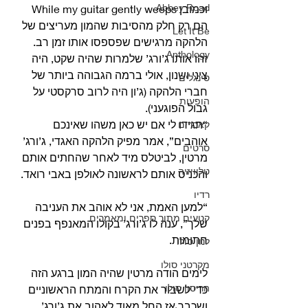
Abbey Road
וכמובן While my guitar gently weeps
הם רק חלק מהסיבות שהמון מעריצים של 
Let It Be
הלהקה מרגישים שפספסו אותו זמן רב.
Anthology
זהו אותו ג’ורג’ שלמרות שהיה שקט, היה 
ציני ושנון, אולי ברמה הגבוהה ביותר של 
סינגלים
חברי הלהקה (ג’ון היה לרוב סרקסטי על 
הופעות
גבול הפוגעני).
“תגידו לי אם יש כאן משהו שאינכם 
קאברים
אוהבים”, אמר מפיק הלהקה האגדי, ג’ורג’ 
סרטים
מרטין, לביטלס מיד לאחר שהחתים אותם 
טלוויזיה
והכניס אותם לראשונה לאולפן באבי רואד.
רדיו
“למען האמת, אני לא אוהב את העניבה 
קטעים מתוך ספרים ומאמרים
שלך”, ענה לו ג’ורג’ בקולו המאנפף בפנים 
חתומות.
לנון סולו
מקרטני סולו
לימים הודה מרטין שהיה המון ברגע הזה 
הריסון סולו
כדי לשבור את הקרח והמתח הראשוניים 
ושכבר אז החל מאוד לאהוב את ג’ורג’, 