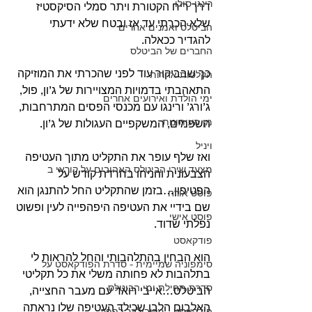
רינגו סולו
דרך ריח הקטורת ויתר סמלי הסיקסטיז 
שלא הכרתי עד אז ובטח שלא ידעתי 
הביטלס ואמנים אחרים
להגדיר ככאלה.
החברים של הביטלס
כך שבביקור עוד לפני שהכרתי את המוזיקה 
הקלטות אחרות
התאהבתי בדמויות המצויירות של ג’ון, פול, 
ימי הולדת ואירועים אחרים
ג’ורג’ ורינגו עם מכנסי הפסים המתרחבות, 
מן העיתונות
השפמים, המשקפיים העגולות של ג’ון.
ויניל
ואז שלף עופר את התקליט מתוך העטיפה 
מצעד שירי הביטלס האהובים על קוראי ב
הצבעונית והניחו בחרדת קודש על 
הפטיפון…בזמן שהתקליט החל להתנגן הוא 
פוסט אורח
שם בידיי את העטיפה היפהפייה לעין ופשוט 
פוסט אישי
נפלתי שדוד.
פודקאסט
הוא הבחין בהתלהבותי והחל להראות לי 
סימפוניה שמיימית - סדרת הפודקאסט על
בתלהבות לא פחותה משלי את כל תקליטי 
סדרת תחילת ימי הביטלס
הביטלס…אייבי רואד עם מעבר החצייה, 
האלבום הלבן שכילד העטיפה שלו נראתה 
פודקאסט - מריבולבר לפפר