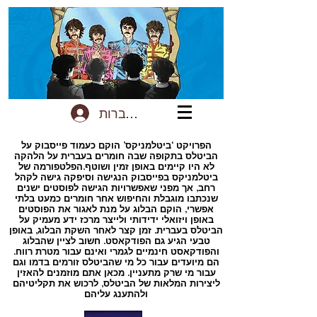
להתחברות
הפרויקט ‘ביטלמניקס’ הוקם כעמוד פייסבוק על
הביטלס בתקופה שבה חומרים בעברית על הלהקה
לא היו קיימים באופן זמין ושוטף.הפלטפורמה של
ביטלמניקס בפייסבוק הנגישה וסיפקה גישה לקהל
רחב, אך מפני שאפשרויות הגישה לפוסטים ישנים
שנכתבו מוגבלת והחיפוש אחר חומרים כמעט בלתי
אפשרי, הוקם הבלוג על מנת לאגור את הפוסטים
באופן ויזואלי ידידותי ולייצר מרכז ידע מעמיק על
הביטלס בעברית. זמן קצר לאחר השקת הבלוג, באופן
טבעי הגיע גם הפודקאסט. חשוב לציין שהבלוג
והפודקאסט חינמיים לגמרי ואינם עבור מטרת רווח.
הם מיועדים עבור כל מי שהביטלס זורמים בדמו וגם
עבור מי שרק מתעניין. מכאן אתם מוזמנים להאזין
ליצירות המלאות של הביטלס, לרכוש את תקליטיהם
ולהתענג עליהם