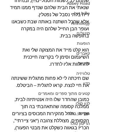
שמתם לב לשמות הסמליים!!!), ובמיוחד 
Abbey Road
שנאתי את הבית שלהם שנדף ממנו תמיד 
Let It Be
ריח בלתי נסבל של נפטלין.
אלא שהכל השתנה באותה שבת כשבאנו 
Anthology
ועופר הבן החייל שלהם היה במקרה 
סינגלים
בחופשה בבית.
הופעות
הוא קלט מייד את המצוקה שלי ואת 
קאברים
השיעמום וסימן לי בקריצה חייכנית 
סרטים
להתלוות אליו לחדרו.
טלוויזיה
שם חיכתה לי לא פחות מתגלית ששינתה 
רדיו
את חיי לנצח. קראו לתגלית – הביטלס.
קטעים מתוך ספרים ומאמרים
כמובן שהחדר שלו היה אנטיתיזה לבית, 
לנון סולו
ממלכה קסומה שהתאהבתי בה תוך 
שנייה…החל מהקירות המכוסים בציורים 
מקרטני סולו
הקסומים, מצוללת צהובה (“אני ציירתי”, 
הריסון סולו
הכריז בגאווה כשקלט את מבטי הפעור), 