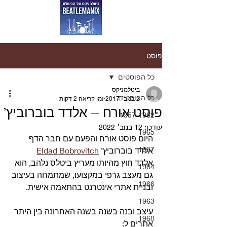
פוסט
כל הפוסטים
ביטלמניקס
כל הפוסטים
2 בנוב׳ 2017
זמן קריאה 2 דקות
פוסט אורח – אלדד בוברוביץ’
1957-1962
עודכן:
12 בנוב׳ 2022
1965
היום פוסט אורח והפעם עם חבר הדף 
1967
אלדד בוברוביץ’ 
Eldad Bobrovitch
אלדד חוץ מהיותו מעריץ ביטלס נלהב, הוא 
1964
גם מעצב גרפי במקצועו, שמתמחה בעיצוב 
1966
ובניית אתרי אינטרנט בהתאמה אישית.
1963
עיצב ובנה בשנה בשנה האחרונה בין היתר 
1968
אתרים ל: