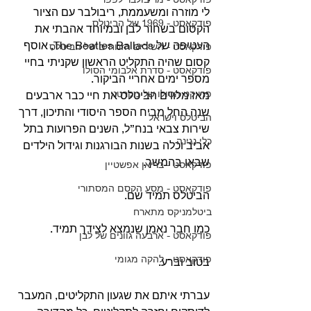
לי מוזרה ומשעממת, ריבולבר עם הציור 
פודקאסט - 1969 של הביטלס
הקסום בשחור לבן ובמיוחד אהבתי את 
העטיפה של The Beatles Ballads, אוסף 
פודקאסט - השירים הזנוחים של הביטלס
קסום שהיה התקליט הראשון שקניתי בחיי 
פודקאסט - סדרת אלבומי הסולו
מספר ימים אחריי הביקור.
פרויקט הסולו של מקרטני
מאז מלווים הביטלס את חיי כבר ארבעים 
שנה החל מביח הספר היסודי והתיכון, דרך 
הביטלס וישראל
שירות צבאי בנח”ל, השנים הפרועות בתל 
כלי נגינה
אביב וכלה בשנות הבורגנות וגידול הילדים 
שבאו בהמשך.
פודקאסט - בריאן אפשטיין
פודקאסט - מסע הקסם המסתורי
הביטלס תמיד שם.
ביטלמניקס מתארח
כמו חבר נאמן שנמצא לצידך תמיד.
פודקאסט - ארבעה גוונים של לבן
פודקאסט - להקה מגומי
בטוב וברע.
עברתי איתם את שגעון התקליטים, המעבר 