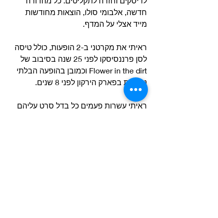
לדיסקים וחזרה לתקליטים. כל מהדורה 
חדשה, אלבומי סולו, הוצאות מחודשות 
מייד אצלי על המדף.
ראיתי את מקרטני ב-2 הופעות, כולל טיסה 
לסן פרננסיסקו לפני 25 שנה בסיבוב של 
Flower in the dirt וכמובן בהופעה הבלתי 
נשכחת בפארק הירקון לפני 8 שנים.
ראיתי עשרות פעמים כל בדל סרט עליהם 
ושלהם. עשיתי סיור ביטלס בלונדון והכי 
מרגש היה עבורי ללכת עם רומי וליה, בנותי 
התאומות בנות ה-11 לתערוכת הביטלס 
במוזיאון הילדים בחולון לפני מס’ שבועות.
מה שנקרא ביטלס מדור לדור לנצח.
תודה ענקית לאלדד על הטקסט המרגש.
אם גם אתם רוצים להשתתף בפינת הפוסט 