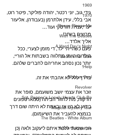
1969
גידי גוב, יוני רכטר, יהודה פוליקר, פיטר רוט, 
1970
אבי בללי, עידן אלתרמן (בעבודה), אליעזר 
Please Please Me
יערי,עמית הורסקי ועוד…
מרשים ביותר!
With The Beatles
אליך אלדד…
A Hard Day's Night
פעם כשהייתי ילד, די מזמן לצערי, ככל 
הילדים הייתי מתלווה בשבתות אל הוריי, 
Beatles For Sale
יותר נכון נסחב אחריהם לחברים שלהם.
Help!
Rubber Soul
בדרך כלל לא אהבתי את זה.
Revolver
זוכר את עצמי יושב משועמם, סופר את 
Sgt. Pepper's Lonely Hearts Club Ba
הדקות, מת לחזור הביתה (סמארטפונים 
כידוע לא היו אז ובאמת לא היתה שום דרך 
Magical Mystery Tour
בנמצא להעביר את השיעמום).
The Beatles - White Album
הכי שנאתי ללכת איתם ליעקוב ולאה (כן 
Yellow Submarine