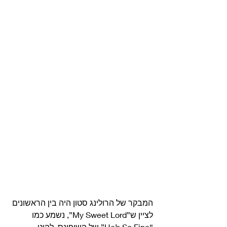
המבקר של הרולינג סטון היה בין הראשונים 
לציין ש”My Sweet Lord”, נשמע כמו 
“He’s So Fine” של השיפונס, להיט 