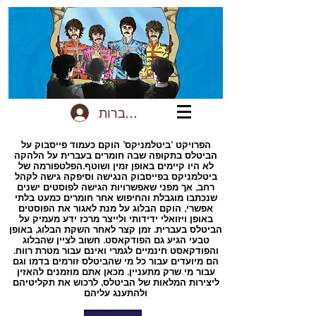
להתחברות
הפרויקט ‘ביטלמניקס’ הוקם כעמוד פייסבוק על
הביטלס בתקופה שבה חומרים בעברית על הלהקה
לא היו קיימים באופן זמין ושוטף.הפלטפורמה של
ביטלמניקס בפייסבוק הנגישה וסיפקה גישה לקהל
רחב, אך מפני שאפשרויות הגישה לפוסטים ישנים
שנכתבו מוגבלת והחיפוש אחר חומרים כמעט בלתי
אפשרי, הוקם הבלוג על מנת לאגור את הפוסטים
באופן ויזואלי ידידותי ולייצר מרכז ידע מעמיק על
הביטלס בעברית. זמן קצר לאחר השקת הבלוג, באופן
טבעי הגיע גם הפודקאסט. חשוב לציין שהבלוג
והפודקאסט חינמיים לגמרי ואינם עבור מטרת רווח.
הם מיועדים עבור כל מי שהביטלס זורמים בדמו וגם
עבור מי שרק מתעניין. מכאן אתם מוזמנים להאזין
ליצירות המלאות של הביטלס, לרכוש את תקליטיהם
ולהתענג עליהם