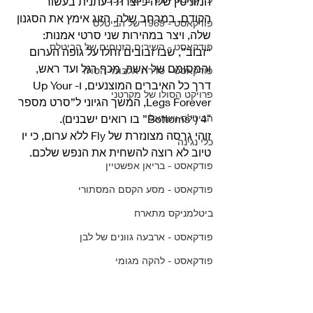
המוניטין שלה כיוצרת דעתנית בעשור 
הקודם. במרחב שלה, הזוג אימץ את הסגנון 
פודקאסט - 1969 של הביטלס
שלה, ויצר במהירות שני סרטי אמנות: 
פודקאסט - השירים הזנוחים של הביטלס
“זבוב”, שבו זבובים זחלו על גופה הערום 
והמסומם של אשה, מכף רגל ועד ראש, 
פודקאסט - סדרת אלבומי הסולו
דרך כל האיברים המוצנעים, ו-Up Your 
פרויקט הסולו של מקרטני
Legs Forever, המשך הגיוני ל”סרט מספר 
4″ (“Bottoms” בו רואים ישבנים).
הביטלס וישראל
זוהי גרסה מצונזרת של Fly ללא ערום, כי יו 
כלי נגינה
טיוב לא רוצה להשחית את הנפש שלכם. 
פודקאסט - בריאן אפשטיין
פודקאסט - מסע הקסם המסתורי
ביטלמניקס מתארח
פודקאסט - ארבעה גוונים של לבן
פודקאסט - להקה מגומי