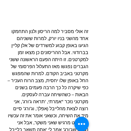
זה אולי מסביר למה הריסון ולנון התחמקו 
אחד מהשני בניו יורק, למרות ששניהם 
הגיעו באופן קבוע למשרדים של אלן קליין 
בברודווי. אבל ההריסונים כן מצאו זמן 
למקרטנים. זו היתה הפעם הראשונה ששני 
הגברים נפגשו מאז התעלול הפרסומי של 
מקרטני באביב הקודם. למרות שהמפגש 
החל באופן שלו יחסית, מצב הרוח העכיר – 
כפי שיקרה כל כך הרבה פעמים בשנים 
הבאות – כשהשיחה עברה לעסקים. 
מקרטני נזכר “אמרתי, ‘תראה ג’ורג’, אני 
רוצה לצאת מהלייבל (אפל)’, וג’ורג’ סיים 
מיד את השיחה, וכשאני אומר את זה עכשיו 
זה כמעט מרגיש שאני משקר, אבל אני 
נשבע שג’ורג’ אמר לי ‘אתה תשאר בלייבל 