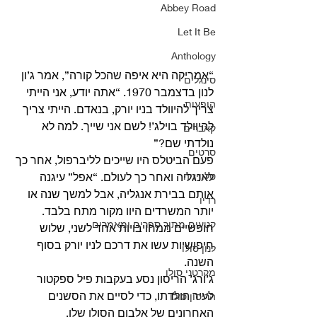
Abbey Road
Let It Be
Anthology
“אמריקה היא איפה שהכל קורה”, אמר ג’ון 
סינגלים
לנון בדצמבר 1970. “אתה יודע, אני הייתי 
הופעות
צריך להיוולד בניו יורק, בנאדם. הייתי צריך 
להיוולד בוילג’! לשם אני שייך. למה לא 
קאברים
נולדתי שם?” 
סרטים
פעם הביטלס היו שייכים לליברפול, אחר כך 
לאנגליה ואחר כך לעולם. “אפל” עיגנה 
טלוויזיה
אותם בבירת אנגליה, אבל למשך שנה או 
רדיו
יותר המשרדים היוו מקור מתח בלבד. 
קטעים מתוך ספרים ומאמרים
חופשיים ממחויבויות אחד לשני, שלוש 
חיפושיות עשו את דרכם לניו יורק בסוף 
לנון סולו
השנה. 
מקרטני סולו
ג’ורג’ הריסון נסע בעקבות פיל ספקטור 
לעיר הולדתו, כדי לסיים את הסשנים 
הריסון סולו
האחרונים של אלבום הסולו שלו. 