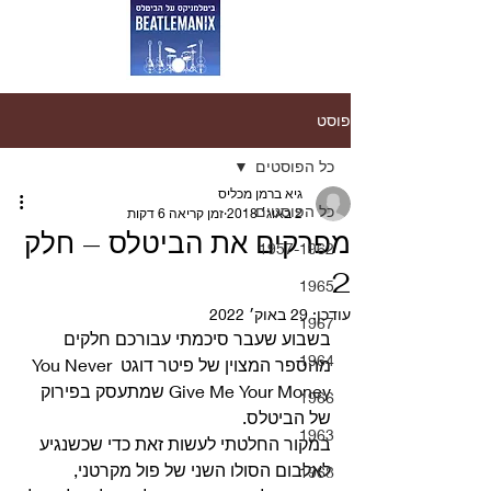
פוסט
כל הפוסטים
גיא ברמן מכליס
כל הפוסטים
2 באוג׳ 2018
זמן קריאה 6 דקות
מפרקים את הביטלס – חלק
1957-1962
2
1965
עודכן:
29 באוק׳ 2022
1967
בשבוע שעבר סיכמתי עבורכם חלקים 
1964
מהספר המצוין של פיטר דוגט You Never 
Give Me Your Money שמתעסק בפירוק 
1966
של הביטלס.
1963
במקור החלטתי לעשות זאת כדי שכשנגיע 
לאלבום הסולו השני של פול מקרטני, 
1968