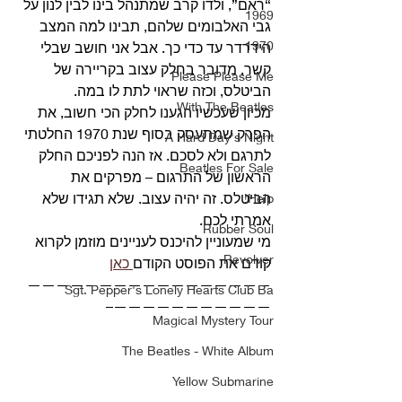
“ראם”, ולדו קרב שמתנהל בינו לבין לנון על 
1969
גבי האלבומים שלהם, תבינו למה המצב 
1970
הידרדר עד כדי כך. אבל אני חושב שבלי 
קשר, מדובר בחלק עצוב בקריירה של 
Please Please Me
הביטלס, וכזה שראוי לתת לו במה.
With The Beatles
מכיון שעכשיו הגענו לחלק הכי חשוב, את 
הפרק שמתעסק בסוף שנת 1970 החלטתי 
A Hard Day's Night
לתרגם ולא לסכם. אז הנה לפניכם החלק 
Beatles For Sale
הראשון של התרגום – מפרקים את 
הביטלס. זה יהיה עצוב. שלא תגידו שלא 
Help!
אמרתי לכם. 
Rubber Soul
מי שמעוניין להיכנס לעניינים מוזמן לקרוא 
Revolver
קודם את הפוסט הקודם
 כאן
—————————————————
Sgt. Pepper's Lonely Hearts Club Ba
———————————– 
Magical Mystery Tour
The Beatles - White Album
Yellow Submarine