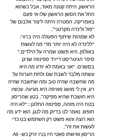
הראשון, היתה קטנה מאוד, אבל כשהוא 
החל את הסשן הראשון שלו אי פעם 
באמריקה, המטרה היתה ליצור אלבום של 
“פול ולינדה מקרטני”. 
לא שמהות שיתוף הפעולה היה ברור: 
“ללינדה לא היה יותר מדי מה לעשות 
באולפן. היא פשוט שמרה על הילדים.” 
סיפר הגיטריסט דייויד ספינוזה שניגן 
בסשנים. “אני באמת לא יודע מה היא 
עשתה מלבד לשבת שם ולתת הערות על 
מה שחשבה שהיה טוב ומה שחשבה שהיה 
רע. אין לי מושג מאיפה היא מגיעה. עכשיו 
היא חושבת שהיא מפיקה”. בטון שהריסון 
בטח היה מזהה, ספינוזה התלונן : “לא היה 
חופש. נאמר לנו בדיוק מה לנגן. הוא ידע מה 
הוא רוצה והוא פשוט רק השתמש בנו כדי 
לעשות את זה”. 
הריסון ואישתו פאטי היו בניו יורק כש-All 