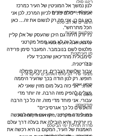
רינגו סולו
לנון נמשך אל המוניטין של העיר כמרכז 
הביטלס ואמנים אחרים
אמנותי: “כולם פונים לכיוון המרכז, לכן אני 
כאן גם כן. אני פה רק לנשום את זה… כאן 
החברים של הביטלס
הכל מתרחש”. 
הקלטות אחרות
ניו יורק היתה גם היכן שהעסק של אלן קליין 
נמצא, אבל זה לא מנע מפול מקרטני 
ימי הולדת ואירועים אחרים
מלטוס לשם בנובמבר. המעבר סימן פרידה 
מן העיתונות
סימבולית מהדיכאון שהכביד עליו 
בבריטניה. 
ויניל
עבור שלושת הגברים, ניו יורק סימלה 
מצעד שירי הביטלס האהובים על קוראי ב
חופש. רק לנון הודה בכך שהעיר היממה 
פוסט אורח
אותו: “אני כזה בעל מום מזוין שאני לא 
מצליח להפיק מזה הרבה. זה יותר מדי 
פוסט אישי
עבורי. אני פוחד מדי מזה. זה כל כך הרבה 
פודקאסט
והאנשים כל כך אגרסיביים” 
כמו לינדה מקרטני, יוקו אונו היתה למעשה 
סימפוניה שמיימית - סדרת הפודקאסט על
ניו יורקית, והיא הובילה את בעלה דרך עולם 
סדרת תחילת ימי הביטלס
האמנות של העיר, המקום בו היא רכשה את 
פודקאסט - מריבולבר לפפר