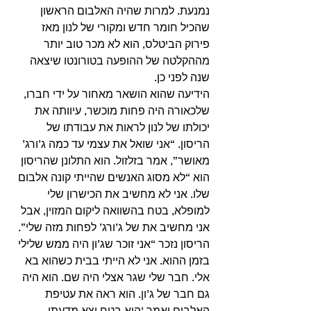
נמנעת. למרות שהיה האלבום הראשון 
שהכיל חומר חדש ומקורי של לנון מאז 
פירוק הביטלס, הוא לא מכר טוב יותר 
מההקלטה של ההופעה בטורונטו שיצאה 
שנה לפני כן. 
הידיעה שהוא הושאר מאחור על ידי חברו, 
שלכאורה היה פחות מוכשר, עיוותה את 
יכולתו של לנון לראות את עבודתו של 
הריסון. “אני שואל את עצמי עד כמה ג’ורג’ 
מאושר”, אמר בזלזול. הוא התלונן שהריסון 
הוא “לא מסוג האנשים שהייתי קונה אלבום 
שלו. אני לא מחשיב את הכישרון שלי 
למופלא, בטח בהשוואה ליקום המזוין, אבל 
אני מחשיב את של ג’ורג’ לפחות מזה שלי”. 
הריסון נזכר “אני זוכר שג’ון היה ממש שלילי 
בזמן ההוא. אני לא הייתי בבית כשהוא בא 
אלי. חבר שלי שגר אצלי היה שם. הוא היה 
גם חבר של ג’ון. הוא ראה את עטיפת 
האלבום ואמר ‘הוא בטח יצא מדעתו 