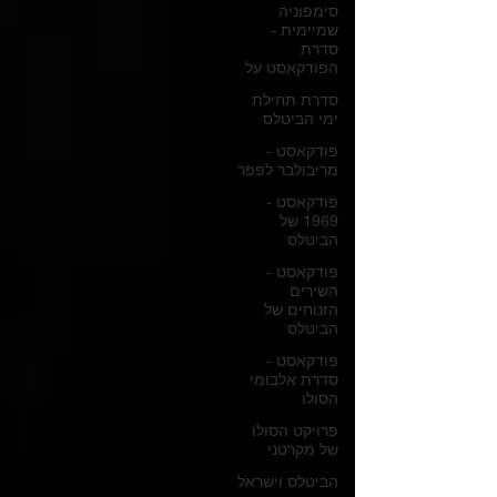
סימפוניה
שמיימית -
סדרת
הפודקאסט על
סדרת תחילת
ימי הביטלס
פודקאסט -
מריבולבר לפפר
פודקאסט -
1969 של
הביטלס
פודקאסט -
השירים
הזנוחים של
הביטלס
פודקאסט -
סדרת אלבומי
הסולו
פרויקט הסולו
של מקרטני
הביטלס וישראל