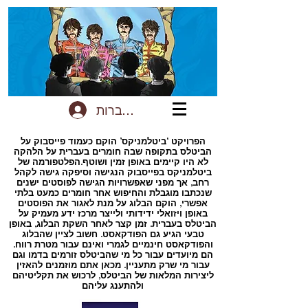
להתחברות
הפרויקט ‘ביטלמניקס’ הוקם כעמוד פייסבוק על
הביטלס בתקופה שבה חומרים בעברית על הלהקה
לא היו קיימים באופן זמין ושוטף.הפלטפורמה של
ביטלמניקס בפייסבוק הנגישה וסיפקה גישה לקהל
רחב, אך מפני שאפשרויות הגישה לפוסטים ישנים
שנכתבו מוגבלת והחיפוש אחר חומרים כמעט בלתי
אפשרי, הוקם הבלוג על מנת לאגור את הפוסטים
באופן ויזואלי ידידותי ולייצר מרכז ידע מעמיק על
הביטלס בעברית. זמן קצר לאחר השקת הבלוג, באופן
טבעי הגיע גם הפודקאסט. חשוב לציין שהבלוג
והפודקאסט חינמיים לגמרי ואינם עבור מטרת רווח.
הם מיועדים עבור כל מי שהביטלס זורמים בדמו וגם
עבור מי שרק מתעניין. מכאן אתם מוזמנים להאזין
ליצירות המלאות של הביטלס, לרכוש את תקליטיהם
ולהתענג עליהם