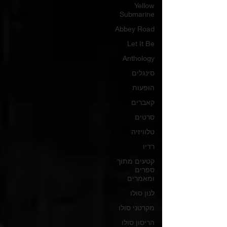
Yellow
Submarine
Abbey Road
Let It Be
Anthology
סינגלים
הופעות
קאברים
סרטים
טלוויזיה
רדיו
קטעים מתוך
ספרים
ומאמרים
לנון סולו
מקרטני סולו
הריסון סולו