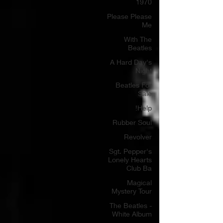
1970
Please Please
Me
With The
Beatles
A Hard Day's
Night
Beatles For
Sale
Help!
Rubber Soul
Revolver
Sgt. Pepper's
Lonely Hearts
Club Ba
Magical
Mystery Tour
The Beatles -
White Album