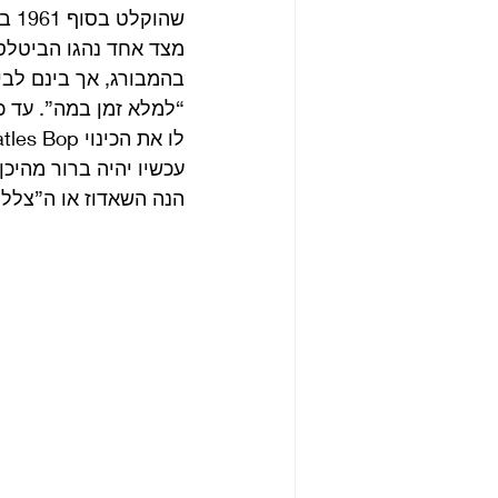
שהוקלט בסוף 1961 במסגרת הקלטות שעשו הביטלס עם טוני שרידן בגרמניה.
“למלא זמן במה”. עד כד
עכשיו יהיה ברור מהיכ
הנה השאדוז או ה”צלליות” 