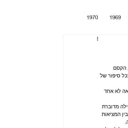
1970
1969
Help!
Be
Magical My
 הקסם 
כל סיפור של 
Anthology
סינגלים
אה לא אחד 
ילה מדוברת 
ין המציאות 
.