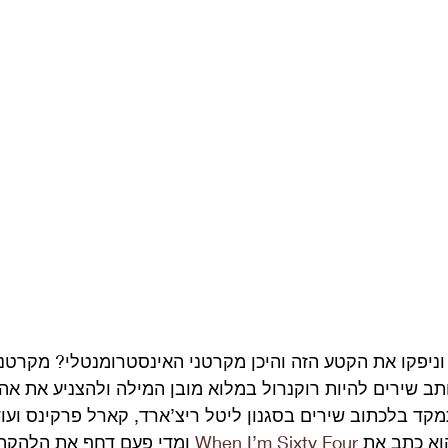
 וניפקו את הקטע הזה והיכן מקרטני האינסטרומנטלי? מקרטני
תב שירים להיות רוקנרול במלוא מובן המילה ולהצניע את אהב
מקד בלכתוב שירים בסגנון ליטל ריצ’ארד, קארל פרקינס ועוד
וא כתב את 
When I’m Sixty Four
 ומדי פעם דחף את הלהקה 