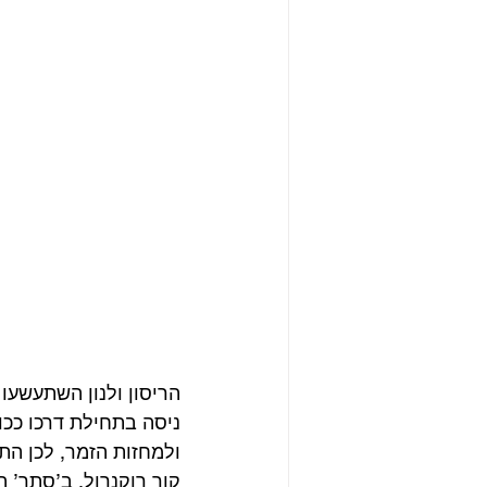
הריסון ולנון השתעשעו
ניסה בתחילת דרכו ככו
ולמחזות הזמר, לכן הת
קור רוקנרול. ב’סתר’ ה