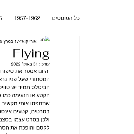
כל הפוסטים
1957-1962
5
Please Please Me
אורי קואז
17 במרץ 2019
atles
Flying
עודכן:
31 באוק׳ 2022
Revolver
Rubber Soul
 היום אספר את סיפור
המסתורי שעל פניו נרא
הביטלס תמיד יש טוויסט
The Beatles - White Album
הקטע או הנעימה כמו 
שתתפסו אותי מקשיב לו 
בסרטים, קטעים אינסטר
הופעות
קאברים
סרטי
ולכן בסרט עצמו בסצנה
לקסם והופכת את הסרט 