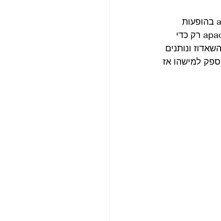
מצד אחד נהגו הביטלס לבצע קטעים של השאדוז ובמיוחד את הלהיט התורן apache בהופעות 
בהמבורג, אך בינם לבין עצמם הם נהגו ללעוג לתופעה וללהקה וטענו שניגנו את apache רק כדי 
שאדוז ונותנים 
 נקרא Cry for a Shadow כך שאם היה ספק למישהו אז 