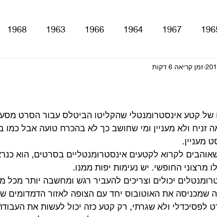
1968
1963
1966
1964
1967
196
זמן קריאה 6 דקות
With The Be
A Hard Day's Night
atles For Sale
stery Tour
Sgt. Pepper's Lonely Hearts Club Ba
ו של קטע אינסטרומנטלי שהקליטו הביטלס עבור הסרט מסע
ה זניח ולא מעניין ומי שחושב כך לא בהכרח טועה אבל כמו ב
 מעניין.
Let It Be
Abbey Road
Yellow Submarine
שאוהבים לקרוא לקטעים אינסטרומנטליים בסרטים, הוא כנר
מרצוני החופשי. יש נעימות יפות ממנו.  
ומנטלים יכולים וצריכים להעביר רגש ומחשבה יותר מכל מ
ם
טלוויזיה
רדיו
קטעים מתוך ספרים ומאמרים
 שמכניסה את האוטובוס יחד עם הצופה לאזור הדמדומים שב
לפסיכדלי ולא שגרתי, רק קטע כזה יכול לעשות את העבודה