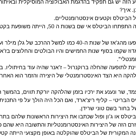
ע הזה יש גם תפקיד בהדגמת האבולוציה המוסיקלית ובאיתות 
. איך? 
 הביטלס וקטעים אינסטרומנטליים. 
הסביבה המוסיקלית בה התפתחו הביטלס אי שם בשנות ה 50, הייתה מש
מהרכבי ביג בנד שהושפעו מהג’אז של שנות ה-40 כמו למשל ההרכב של 
וז שקמו בסוף שנות החמישים והיו הבולטים והחלוצים בז’אנ
מנטלי”.
נת לתופעה שהחלה ברוקנרול – ז’אנר שהיה עוד בחיתוליו. 
הקה היא הצד האינסטרומנטלי של היצירה והזמר הוא האחרא
ד, שר ונענע את ירכיו בזמן שהלהקה יורקת תווים, בהמשך ה
 הבריטי – קליף ריצ’ארד, ואם הכל היה הולך על פי התכנית,
ל בחור בשם טוני שרידן. 
ם הזה של היצירות האינסטרומנטליות והתשובה היא שהם כן 
ה המקורית של הביטלס שהוקלטה באופן מקצועי הייתה קטע