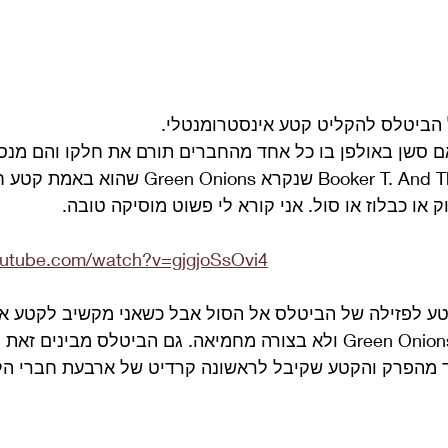
 סשן באולפן בו כל אחד מהחברים תורם את חלקו והם מנסים
קטע בסגנון Booker T. And The M.G.’s שנקרא een Onions
 או כבלוז או סול. אני קורא לי פשוט מוסיקה טובה. 
outube.com/watch?v=gjgjoSsOvi4
טע לפזילה של הביטלס אל הסול אבל כשאני מקשיב לקטע אנ
הביטלס מבצעים את Green Onions ולא בצורה מחמיאה. גם הביטלס מביני
 מהפרק והקטע שקיבל לראשונה קרדיט של ארבעת חברי הלה