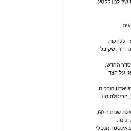
של לנון לקטע 
ופעת בקטעים 
גלן מילר ועד ללהקות 
ר הזה שקיבל 
בסדר החדש, 
י על הצד 
שאדוז הופכים 
 הביטלס היו 
נשאלת השאלה, איך הביטלס או ג’ון ופול שכתבו את היצירות הראשונות שלהם בתחילת שנות ה 60, 
ניסו.
 אינסטרומנטלי 