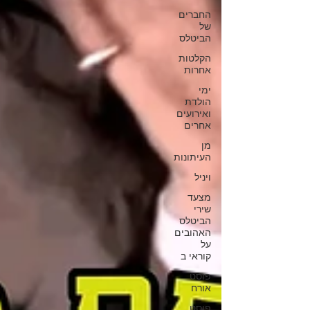
החברים
של
הביטלס
הקלטות
אחרות
ימי
הולדת
ואירועים
אחרים
מן
העיתונות
ויניל
מצעד
שירי
הביטלס
האהובים
על
קוראי ב
פוסט
אורח
פוסט