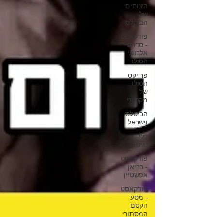
הזנוחים
של
הביטלס
פודקאסט
- סדרת
אלבומי
הסולו
פרויקט
הסולו
של
מקרטני
הביטלס
וישראל
כלי
נגינה
פודקאסט
- בריאן
אפשטיין
פודקאסט
- מסע
הקסם
המסתורי