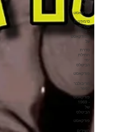
אישי
פודקאסט
סימפוניה
שמיימית
- סדרת
הפודקאסט
על
סדרת
תחילת
ימי
הביטלס
פודקאסט
-
מריבולבר
לפפר
פודקאסט
- 1969
של
הביטלס
פודקאסט
-
השירים