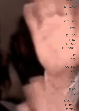
קאברים
סרטים
טלוויזיה
רדיו
קטעים
מתוך
ספרים
ומאמרים
לנון
סולו
מקרטני
סולו
הריסון
סולו
רינגו
סולו
הביטלס
ואמנים
אחרים