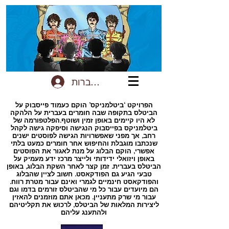
להתחברות
הפרויקט ‘ביטלמניקס’ הוקם כעמוד פייסבוק על
הביטלס בתקופה שבה חומרים בעברית על הלהקה
לא היו קיימים באופן זמין ושוטף.הפלטפורמה של
ביטלמניקס בפייסבוק הנגישה וסיפקה גישה לקהל
רחב, אך מפני שאפשרויות הגישה לפוסטים ישנים
שנכתבו מוגבלת והחיפוש אחר חומרים כמעט בלתי
אפשרי, הוקם הבלוג על מנת לאגור את הפוסטים
באופן ויזואלי ידידותי ולייצר מרכז ידע מעמיק על
הביטלס בעברית. זמן קצר לאחר השקת הבלוג, באופן
טבעי הגיע גם הפודקאסט. חשוב לציין שהבלוג
והפודקאסט חינמיים לגמרי ואינם עבור מטרת רווח.
הם מיועדים עבור כל מי שהביטלס זורמים בדמו וגם
עבור מי שרק מתעניין. מכאן אתם מוזמנים להאזין
ליצירות המלאות של הביטלס, לרכוש את תקליטיהם
ולהתענג עליהם