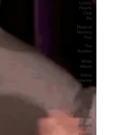
Lonely
Hearts
Club
Ba
Magical
Mystery
Tour
The
Beatles
-
White
Album
Yellow
Submarine
Abbey
Road
Let It
Be
Anthology
סינגלים
הופעות