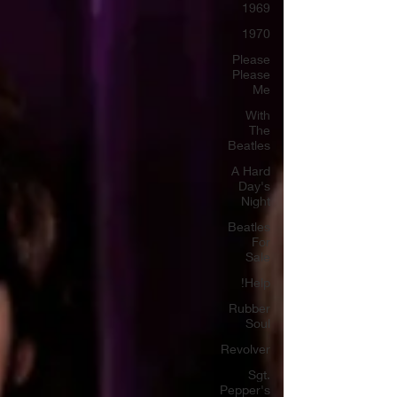
1969
1970
Please
Please
Me
With
The
Beatles
A Hard
Day's
Night
Beatles
For
Sale
Help!
Rubber
Soul
Revolver
Sgt.
Pepper's