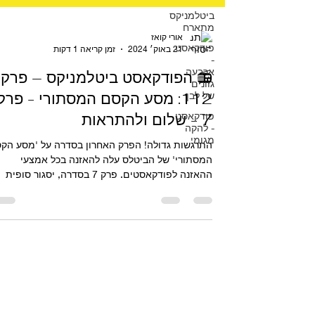
ביטלמניקס
מתארח
פודקאסט
-
אורי קואז
ארבעה
21 באוק׳ 2024
זמן קריאה 1 דקות
גוונים
של לבן
📻 הפודקאסט ביטלמניקס – פרק
פודקאסט
112: מסע הקסם המסתורי - פרק
- להקה
7 - שלום ולהתראות
מגומי
התרגשות גדולה! הפרק האחרון בסדרה על 'מסע ה
המסתורי' של הביטלס עלה להאזנה בכל אמצעי
ההאזנה לפודקאסטים. פרק 7 בסדרה, יסגור סופית
את...