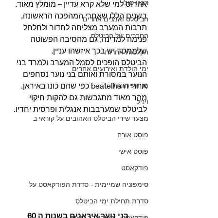
רינגו סולו
אהרוס למי שלא קרא עדיין – מומלץ מאוד. 
בשנים הללו שאחרי המהפכה הראשונה, 
הביטלס ואמנים אחרים
תרבות המערב מצליחה לחדור ולחלחל 
החברים של הביטלס
פנימה למדינה, גם מהסיבה הפשוטה 
שלממסד יש בכך איזשהו עניין.
הקלטות אחרות
הביטלס הופכים לסמל המערב ולמרד בני 
ימי הולדת ואירועים אחרים
הנוער במסורת ואותם בני נוער נסחפים 
אחרי ה beatelha כפי שהם כונו באיראן.
מן העיתונות
מהר מאוד מתגבשות גם להקות חיקוי 
ויניל
לביטלס שמערבבות אנגלית ופרסית יחדיו. 
מצעד שירי הביטלס האהובים על קוראי ב
פוסט אורח
פוסט אישי
פודקאסט
סימפוניה שמיימית - סדרת הפודקאסט על
סדרת תחילת ימי הביטלס
בני נוער איראנים בשנות ה 60
פודקאסט - מריבולבר לפפר