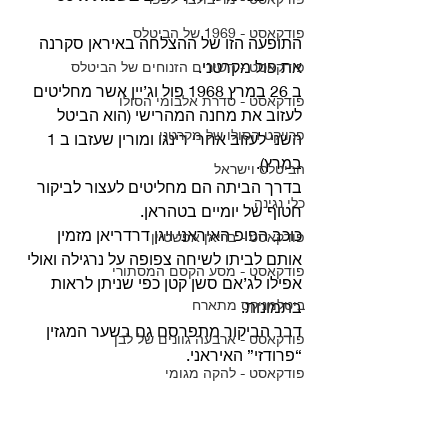
פודקאסט - 1969 של הביטלס
התופעה הזו של ההצלחה באיראן סקרנה 
את פול מקרטני. 
פודקאסט - השירים הזנוחים של הביטלס
ב 26 במרץ 1968 פול וג’יין אשר מחליטים 
פודקאסט - סדרת אלבומי הסולו
לעזוב את מחנה המהרישי (הוא הביטל 
פרויקט הסולו של מקרטני
השני לעזוב אחרי רינגו ומורין שעזבו ב 1 
במרץ).
הביטלס וישראל
בדרך הביתה הם מחליטים לעצור לביקור 
כלי נגינה
חטוף של יומיים בטהראן. 
כוכב הפופ האיראני ויגן דרדריאן מזמין 
פודקאסט - בריאן אפשטיין
אותם לביתו לשיחה צפופה על נרגילה ואולי 
פודקאסט - מסע הקסם המסתורי
אפילו לג’אם סשן קטן כפי שניתן לראות 
ביטלמניקס מתארח
בתמונות.
דבר הביקור מתפרסם גם בשער המגזין 
פודקאסט - ארבעה גוונים של לבן
“פרודזי” האיראני. 
פודקאסט - להקה מגומי