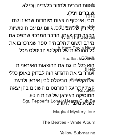
לוחות הברית ולחזור בלעדיהן (כי לא 
1969
שוברים ויניל).
1970
מבין אינסוף הוצאות מיוחדות שראינו שם 
Please Please Me
(לא רק של הביטלס, גיוונו גם עם חיפושיות 
הקצב מדי פעם), הדבר המרכזי שתפס את 
With The Beatles
מירב תשומת הלב היה ספר שמרכז בו את 
A Hard Day's Night
כל ההוצאות של תקליטי הביטלס מכל 
העולם.
Beatles For Sale
הוא כלל בו גם את ההוצאות האיראניות 
Help!
ועורר בי את הדגדוג הזה לבדוק באופן כללי 
Rubber Soul
על הקשר בין הביטלס לבין איראן ולדעת 
קצת יותר על הפורמטים השונים בהן יצאה 
Revolver
המוסיקה באיראן של שנות ה 60. 
Sgt. Pepper's Lonely Hearts Club Ba
נשמע מעניין. תודו. 
Magical Mystery Tour
The Beatles - White Album
Yellow Submarine