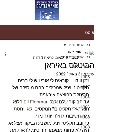
פוסט
כל הפוסטים
אורי קואז
כל הפוסטים
7 בפבר׳ 2019
זמן קריאה 3 דקות
הביטלס באיראן
1957-1962
עודכן:
31 באוק׳ 2022
1965
זמן ווידוי – קוראים לי אורי ויש לי בבית 
1967
תקליטוני ויניל שמכילים בהם מוסיקה של 
הביטלס בהוצאה איראנית. 
1964
עד הביקור שלנו אצל 
Eli Fichman
 הלוא 
1966
הוא “אלי תקליטים” המקסים, לא ייחסתי 
לזה חשיבות גדולה יותר מדי.
1963
כחובב תקליטי ויניל מושבע הביקור אצל אלי 
1968
היה לא פחות ממעמד הר סיני. לראות את 