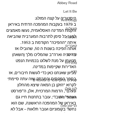
Abbey Road
Let It Be
היסטוריה על קצה המזלג:
Anthology
ב 1979 בעקבות המהפכה הדתית באיראן 
סינגלים
והקמת המדינה האסלאמית, נעשו מאמצים 
למגר כל סימן לתרבות המערבית שהביאה 
הופעות
איתה “ההפיכה” הקודמת ב 1953.
קאברים
אותה הפיכה בשנות ה 50, שהובילו אז 
סרטים
בריטניה וארה”ב שהמליכו מלך (השאה) 
מטעמן על מנת לשלוט בכמויות הנפט 
טלוויזיה
האדירות שקיימות במדינה.
רדיו
מכיוון שאנחנו כאן כדי לעשות חיבורים, אז 
בספר המקסים והמרתק שזה עתה סיימתי 
קטעים מתוך ספרים ומאמרים
לקרוא “הזקן בן המאה שיצא מהחלון 
לנון סולו
ונעלם”, הדמות המרכזית, אלן, ה”פורסט 
גאמפ” השבדי, עובר בתחנות חייו גם 
מקרטני סולו
באיראן של המהפכה הראשונה, שם הוא 
הריסון סולו
נחשד בקומוניזם ועובר תלאות – אבל לא 