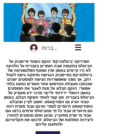
להתחברות
הפרויקט ‘ביטלמניקס’ הוקם כעמוד פייסבוק על
הביטלס בתקופה שבה חומרים בעברית על הלהקה
לא היו קיימים באופן זמין ושוטף.הפלטפורמה של
ביטלמניקס בפייסבוק הנגישה וסיפקה גישה לקהל
רחב, אך מפני שאפשרויות הגישה לפוסטים ישנים
שנכתבו מוגבלת והחיפוש אחר חומרים כמעט בלתי
אפשרי, הוקם הבלוג על מנת לאגור את הפוסטים
באופן ויזואלי ידידותי ולייצר מרכז ידע מעמיק על
הביטלס בעברית. זמן קצר לאחר השקת הבלוג, באופן
טבעי הגיע גם הפודקאסט. חשוב לציין שהבלוג
והפודקאסט חינמיים לגמרי ואינם עבור מטרת רווח.
הם מיועדים עבור כל מי שהביטלס זורמים בדמו וגם
עבור מי שרק מתעניין. מכאן אתם מוזמנים להאזין
ליצירות המלאות של הביטלס, לרכוש את תקליטיהם
ולהתענג עליהם